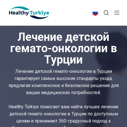
S
k
i
p
Лечение детской
t
o
гемато-онкологии в
c
Турции
o
n
t
Лечение детской гемато-онкологии в Турции
e
гарантирует самые высокие стандарты ухода,
n
предлагая комплексное и безопасное решение для
t
ваших медицинских потребностей.
Healthy Türkiye помогает вам найти лучшее лечение
детской гемато-онкологии в Турции по доступным
ценам и принимает 360-градусный подход к