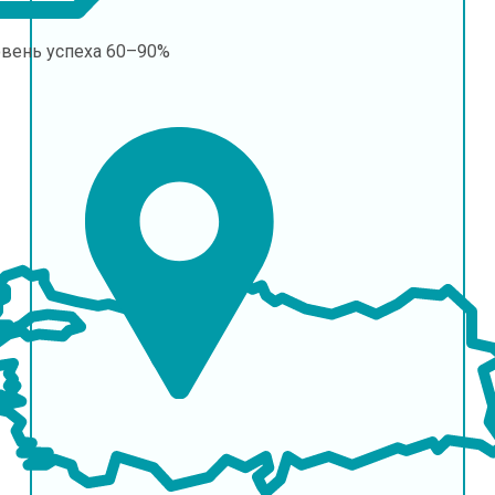
овень успеха
60–90%