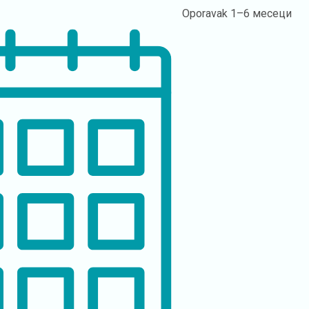
Oporavak
1–6 месеци