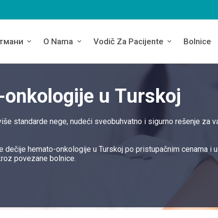
тмани
O Nama
Vodič Za Pacijente
Bolnice
-onkologije u Turskoj
više standarde nege, nudeći sveobuhvatno i sigurno rešenje za v
e dečije hemato-onkologije u Turskoj po pristupačnim cenama i u
kroz povezane bolnice.