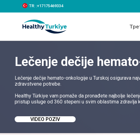
S
TR:
:+‪17175469334‬
k
i
p
Тре
t
o
c
o
n
Lečenje dečije hemato
t
e
n
t
Lečenje dečije hemato-onkologije u Turskoj osigurava naj
zdravstvene potrebe.
Healthy Türkiye vam pomaže da pronađete najbolje lečenj
pristup usluge od 360 stepeni u svim oblastima zdravlja 
VIDEO POZIV