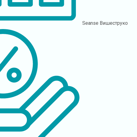
Seanse
Вишеструко