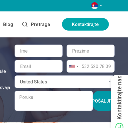
JEZICI
Blog
Pretraga
Kontaktirajte
aše
Kontaktirajte nas
svaja
POŠALJITE