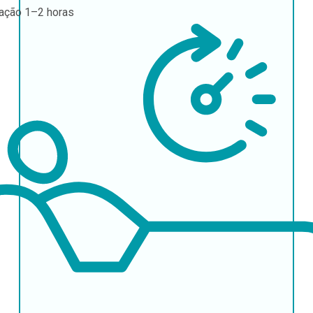
ração
1–2 horas