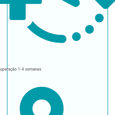
uperação
1-4 semanas