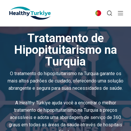
S
k
i
p
Tratamento de
t
o
Hipopituitarismo na
c
Turquia
o
n
t
O tratamento do hipopituitarismo na Turquia garante os
e
mais altos padrões de cuidado, oferecendo uma solução
n
abrangente e segura para suas necessidades de saúde.
t
A Healthy Türkiye ajuda você a encontrar o melhor
tratamento de hipopituitarismo na Turquia a preços
acessíveis e adota uma abordagem de serviço de 360
graus em todas as áreas da saúde através de hospitais