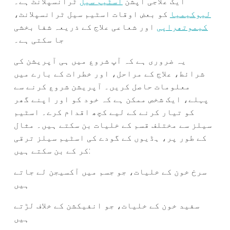
ایک علاجی آپشن
اسٹیم سیل
ٹرانسپلانٹ ہے۔
لیوکیمیا
کو بعض اوقات اسٹیم سیل ٹرانسپلانٹ،
کیموتھراپی
اور شعاعی علاج کے ذریعہ شفا بخشی
جا سکتی ہے۔
یہ ضروری ہے کہ آپ شروع میں ہی آپریشن کی
شرائط، علاج کے مراحل، اور خطرات کے بارے میں
معلومات حاصل کریں۔ آپریشن شروع کرنے سے
پہلے، ایک شخص ممکن ہے کہ خود کو اور اپنے گھر
کو تیار کرنے کے لیے کچھ اقدام کرے۔ اسٹیم
سیلز سے مختلف قسم کے خلیات بن سکتے ہیں۔ مثال
کے طور پر، ہڈیوں کے گودے کی اسٹیم سیلز ترقی
کر کے بن سکتے ہیں:
سرخ خون کے خلیات، جو جسم میں آکسیجن لے جاتے
ہیں
سفید خون کے خلیات، جو انفیکشن کے خلاف لڑتے
ہیں