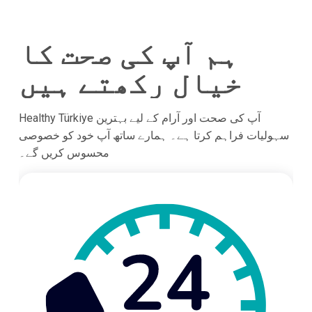
ہم آپ کی صحت کا
خیال رکھتے ہیں
Healthy Türkiye آپ کی صحت اور آرام کے لیے بہترین
سہولیات فراہم کرتا ہے۔ ہمارے ساتھ آپ خود کو خصوصی
محسوس کریں گے۔