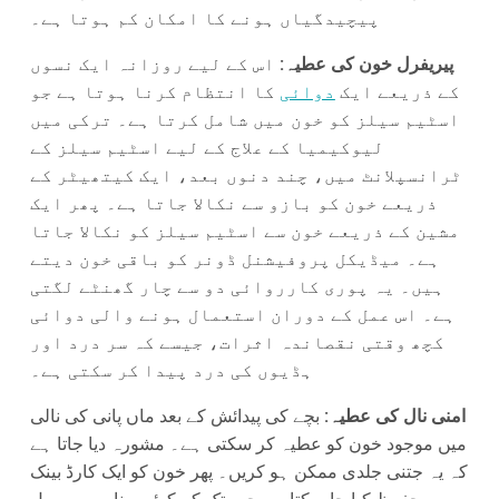
پیچیدگیاں ہونے کا امکان کم ہوتا ہے۔
پیریفرل خون کی عطیہ:
اس کے لیے روزانہ ایک نسوں
کے ذریعے ایک
دوائی
کا انتظام کرنا ہوتا ہے جو
اسٹیم سیلز کو خون میں شامل کرتا ہے۔ ترکی میں
لیوکیمیا کے علاج کے لیے اسٹیم سیلز کے
ٹرانسپلانٹ میں، چند دنوں بعد، ایک کیتھیٹر کے
ذریعے خون کو بازو سے نکالا جاتا ہے۔ پھر ایک
مشین کے ذریعے خون سے اسٹیم سیلز کو نکالا جاتا
ہے۔ میڈیکل پروفیشنل ڈونر کو باقی خون دیتے
ہیں۔ یہ پوری کارروائی دو سے چار گھنٹے لگتی
ہے۔ اس عمل کے دوران استعمال ہونے والی دوائی
کچھ وقتی نقصاندہ اثرات، جیسے کہ سر درد اور
ہڈیوں کی درد پیدا کر سکتی ہے۔
امنی نال کی عطیہ:
بچے کی پیدائش کے بعد ماں پانی کی نالی
میں موجود خون کو عطیہ کر سکتی ہے۔ مشورہ دیا جاتا ہے
کہ یہ جتنی جلدی ممکن ہو کریں۔ پھر خون کو ایک کارڈ بینک