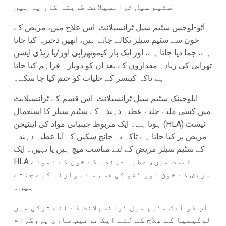
سٹیم سیل ٹرانسپلانٹ طریقہ کار یہ ہیں:
آٹو-لوجس سٹیم سیل ٹرانسپلانٹ: اس علاج میں، مریض کے
خون سے سٹیم سیلز نکالے جاتے ہیں، انھیں ذخیرہ کیا جاتا
ہے، جما دیا جاتا ہے، اور ایک بار کیموتھراپی اور/یا ریڈی ایشن
تھراپی کی زیادہ مقداروں کے بعد ان کو دوبارہ فراہم کیا جاتا
ہے تاکہ کینسر کے خلیات کو ختم کیا جا سکے۔
ایلوجینک سٹیم سیل ٹرانسپلانٹ: اس قسم کے ٹرانسپلانٹ
میں کسی ملتے جلتے عطیہ دہندہ کے سٹیم سیلز کا استعمال
ہوتا ہے۔ ایک مربوط جینیاتی مواد کی اینٹیجن (HLA) ٹیسٹ
مریض پر کیا جاتا ہے تاکہ یہ جانچ سکیں کہ آیا عطیہ دہندہ
کے سٹیم سیلز مریض کے لئے مناسب میچ ہیں یا نہیں۔ ایک
HLA ٹیسٹ میں، عطیہ دہندہ کے خون کے نمونے
مریض کے خون اور ٹشو کی قسم سے موازنہ کیے جاتے
ہیں۔
آپ کو ایک سٹیم سیل ٹرانسپلانٹ کے لئے ترکی میں
لوکیمیا کے علاج کے لئے ایک ترتیب سازی پروگرام