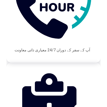
آپ کے سفر کے دوران 24/7 معیاری ذاتی معاونت