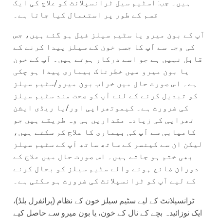
ہیں۔ جب: اسٹیم سیل ٹرانسپلانٹ کو علاج کی ایک
قسم کے طور پر استعمال کیا جاتا ہے۔
آپ کے بون میرو یا سٹیم سیلز فیل ہو گئے ہیں، جس
کی وجہ سے آپ کا جسم خون کے سیلز پیدا کرنے کے
قابل نہیں ہے جو اسے درکار ہوتے ہیں۔ آپ کے خون
یا بون میرو میں خطرناک بیماری پیدا ہو چکی
ہے۔ اس صورت حال میں خراب بون میرو/سٹیم سیلز
کو تبدیل کرنے کے لئے آپ کو صحت مند سٹیم سیلز
کی ضرورت ہے۔ کیموتھراپی اور/یا ریڈی ایشن
تھراپی کی زیادہ مقداریں ہی وہ طریقے ہیں جو
کامیابی سے آپ کی بیماری کا علاج کر سکتے ہیں،
لیکن ان سے کینسر کے ساتھ ساتھ آپ کے سٹیم سیلز
بھی ختم ہو جاتے ہیں۔ اس صورت حال میں علاج کے
دوران ضائع ہونے والے سٹیم سیلز کو بحال کرنے
کے لیے آپ کو ٹرانسپلانٹ کی ضرورت ہو سکتی ہے۔
ٹرانسپلانٹ کے لیے سٹیم سیلز خون کے نظام (پرائفرل بلڈ)،
ایک نوزائیدہ بچے کے نال کے خون، یا بون میرو سے حاصل کیے