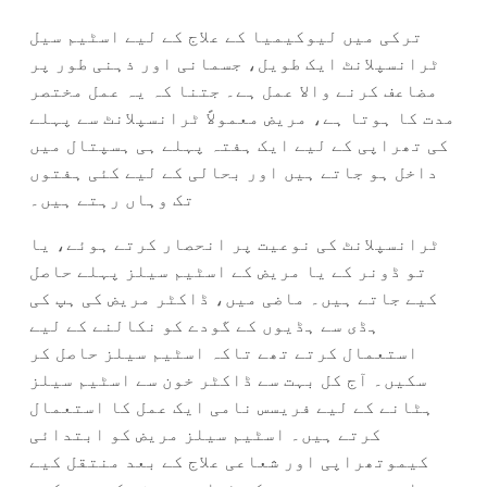
ترکی میں لیوکیميا کے علاج کے لیے اسٹیم سیل
ٹرانسپلانٹ ایک طویل، جسمانی اور ذہنی طور پر
مضاعف کرنے والا عمل ہے۔ جتنا کہ یہ عمل مختصر
مدت کا ہوتا ہے، مریض معمولاً ٹرانسپلانٹ سے پہلے
کی تھراپی کے لیے ایک ہفتہ پہلے ہی ہسپتال میں
داخل ہو جاتے ہیں اور بحالی کے لیے کئی ہفتوں
تک وہاں رہتے ہیں۔
ٹرانسپلانٹ کی نوعیت پر انحصار کرتے ہوئے، یا
تو ڈونر کے یا مریض کے اسٹیم سیلز پہلے حاصل
کیے جاتے ہیں۔ ماضی میں، ڈاکٹر مریض کی ہپ کی
ہڈی سے ہڈیوں کے گودے کو نکالنے کے لیے
استعمال کرتے تھے تاکہ اسٹیم سیلز حاصل کر
سکیں۔ آج کل بہت سے ڈاکٹر خون سے اسٹیم سیلز
ہٹانے کے لیے فریسس نامی ایک عمل کا استعمال
کرتے ہیں۔ اسٹیم سیلز مریض کو ابتدائی
کیموتھراپی اور شعاعی علاج کے بعد منتقل کیے