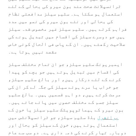
ٹرانسپلانٹ صحت مند بون میرو کی بحالی کے لئے
استعمال ہو سکتا ہے۔ سٹیم سیلز مدافعتی نظام
کی بحالی اور نئے بون میرو کی نمو میں مدد
فراہم کرتے ہیں۔ سٹیم سیلز غیر مخصوص شدہ سیلز
ہیں جو دوسرے سیلز کی اقسام میں تبدیل ہونے کی
صلاحیت رکھتے ہیں۔ ان کے پاس فی الحال کوئی خاص
مقصد نہیں ہوتا ہے۔
ایمبریونک سٹیم سیلز، جو ان تمام مختلف سیلز
کی اقسام میں تبدیل ہوتے ہیں جو بچے کو پیدا
کرنے کے لئے درکار ہیں، اور بالغ سٹیم سیلز،
جو خراب یا مرے ہوئے سیلز کی جگہ لے کر ان کی
مرمت کرتے ہیں، دو اہم قسمیں ہیں۔ بالغ سٹیم
سیلز جسم کے مختلف حصوں میں پائے جاتے ہیں۔
بون میرو کے ہیماٹوپویٹک سٹیم سیلز یا خون کے
پرائفرل
بلڈ سٹیم سیلز، جو ٹرانسپلانٹس میں
استعمال ہوتے ہیں، خون کے سیلز کو بحال اور
دوبارہ تیار کرنے کی ذمہ داری ہے۔ دو سب سے عام