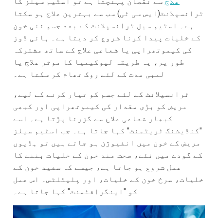
علاج
سے نقصان پہنچتا ہے تو اسٹیم سیلز کا
ٹرانسپلانٹ(ایس سی ٹی) سب سے بہترین علاج ہو سکتا
ہے۔ اسٹیم سیل ٹرانسپلانٹ کے بعد جسم نئی خون
کے خلیات پیدا کرنا شروع کر دیتا ہے۔ ہائی ڈوز
کی کیموتھراپی یا شعاعی علاج کے ساتھ مشترکہ
طور پر، یہ طریقہ لیوکیمیا کا موثر علاج یا
لمبی مدت کے لئے روک تھام کر سکتا ہے۔
ٹرانسپلانٹ کے لئے جسم کو تیار کرنے کے لیے،
مریض کو بڑی مقدار کی کیموتھراپی اور کبھی
کبھار شعاعی علاج سے گزرنا پڑتا ہے۔ اسے
"کنڈیشنگ ٹریٹمنٹ" کہا جاتا ہے۔ جب اسٹیم سیلز
مریض کے خون میں انفیوژن ہو جاتے ہیں تو ہڈیوں
کے گودے میں نئے، صحت مند خون کے خلیات بننے کا
عمل شروع ہو جاتا ہے، جیسے کہ سفید خون کے
خلیات، سرخ خون کے خلیات، اور پلیٹلٹس۔ اس عمل
کو "اینگرافٹمنٹ" کہا جاتا ہے۔