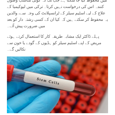
میں محفوظ کیا جا سکتا ہے جب تک کہ کوئی مناسب وصول
کنندہ اس کی درخواست نہیں کرتا۔ ترکی میں لیوکیمیا کے
علاج کے لیے اسٹیم سیلز کے ٹرانسپلانٹ کی وجہ سے، والدین
یہ محفوظ کر سکتے ہیں کہ کیا ان کے کسی رشتہ دار کو بعد
میں ضرورت پیش آئے۔
پہلے ڈاکٹر ایک مشابہ طریقہ کار کا استعمال کرتے ہوئے
مریض کے اپنے اسٹیم سیلز کو ہڈیوں کے گودے یا خون سے
نکالیں گے۔