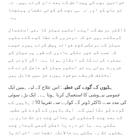
خواتین بچے کی پیدائش کے بعد دان کرتے ہیں۔ نہ
تو باپ کو اور نہ ہی بچے کو کوئی نقصان پہنچتا
ہے۔
ڈاکٹر مریض کے اپنے اسٹیم سیلز کا بھی استعمال
کرسکتے ہیں جو کہ دوسروں کے عطا کیے گئے سٹیم
سیلز کے برعکس کچھ فوائد پیش کرتے ہیں، جیسے
کہ جسم کو غیر ملکی مادوں کے طور پر سیلز کو
مسترد کرنے کا کم امکان ہوتا ہے۔ اگر ڈونر کی
ضرورت ہوتی ہے تو اسٹیم سیلز کو حاصل کرنے کے
مختلف طریقے موجود ہیں، جن میں شامل ہیں:
ہڈیوں کے گودے کی عطیہ:
اس علاج کے لیے ہمیں ایک
عمومی بیہوشی کا استعمال کرنا ہوتا ہے۔ ایک بڑے سوئی
کی مدد سے، ڈاکٹر ڈونر کے کولہے سے تقریبا 10٪ ہڈیوں کے
گودے کو نکالیں گے۔ ایک ہڈیوں کے گودے کی عطیہ
کے بعد چند گھنٹوں کی بحالی چند دن تک جاری رہ
سکتی ہے۔ یا تو درد یا تھکن کبھی کبھار چند
ہفتوں تک رہ سکتی ہے حالانکہ نقصاندہ اثرات یا