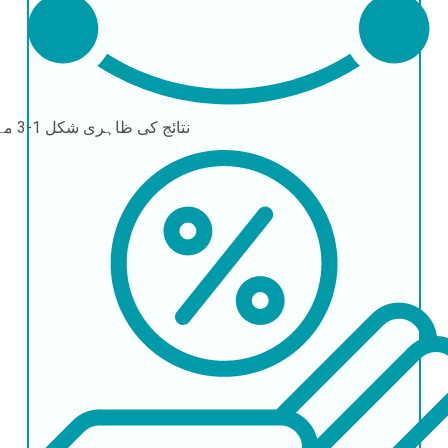
نتائج کی ظاہری شکل
1-3 مہینے