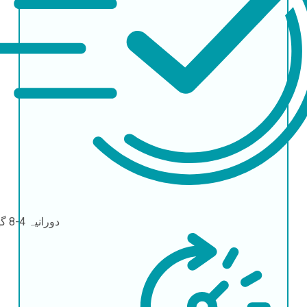
دورانیہ
4-8 گھنٹے