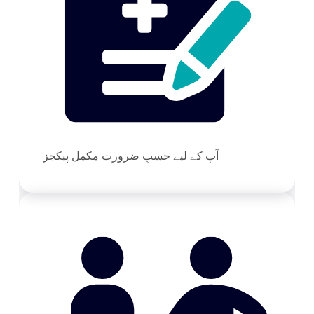
آپ کے لیے حسبِ ضرورت مکمل پیکجز