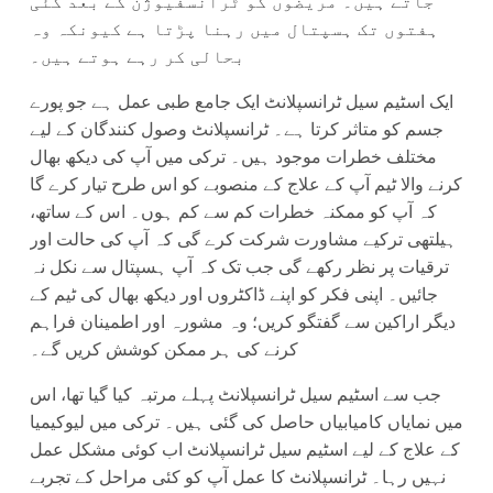
جاتے ہیں۔ مریضوں کو ٹرانسفیوژن کے بعد کئی
ہفتوں تک ہسپتال میں رہنا پڑتا ہے کیونکہ وہ
بحالی کر رہے ہوتے ہیں۔
ایک اسٹیم سیل ٹرانسپلانٹ ایک جامع طبی عمل ہے جو پورے
جسم کو متاثر کرتا ہے۔ ٹرانسپلانٹ وصول کنندگان کے لیے
مختلف خطرات موجود ہیں۔ ترکی میں آپ کی دیکھ بھال
کرنے والا ٹیم آپ کے علاج کے منصوبے کو اس طرح تیار کرے گا
کہ آپ کو ممکنہ خطرات کم سے کم ہوں۔ اس کے ساتھ،
ہیلتھی ترکیے مشاورت شرکت کرے گی کہ آپ کی حالت اور
ترقیات پر نظر رکھے گی جب تک کہ آپ ہسپتال سے نکل نہ
جائیں۔ اپنی فکر کو اپنے ڈاکٹروں اور دیکھ بھال کی ٹیم کے
دیگر اراکین سے گفتگو کریں؛ وہ مشورہ اور اطمینان فراہم
کرنے کی ہر ممکن کوشش کریں گے۔
جب سے اسٹیم سیل ٹرانسپلانٹ پہلے مرتبہ کیا گیا تھا، اس
میں نمایاں کامیابیاں حاصل کی گئی ہیں۔ ترکی میں لیوکیمیا
کے علاج کے لیے اسٹیم سیل ٹرانسپلانٹ اب کوئی مشکل عمل
نہیں رہا۔ ٹرانسپلانٹ کا عمل آپ کو کئی مراحل کے تجربے