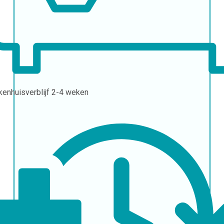
kenhuisverblijf
2-4 weken