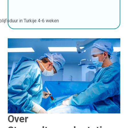
blijfsduur in Turkije
4-6 weken
Over