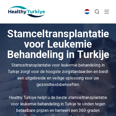
S
k
i
p
Stamceltransplantatie
t
o
voor Leukemie
c
Behandeling in Turkije
o
n
t
Stamceltransplantatie voor leukemie behandeling in
e
Turkije zorgt voor de hoogste zorgstandaarden en biedt
n
een uitgebreide en veilige oplossing voor uw
t
gezondheidsbehoeften.
Healthy Türkiye helpt u de beste stamceltransplantatie
voor leukemie behandeling in Turkije te vinden tegen
betaalbare prijzen en hanteert een 360-graden