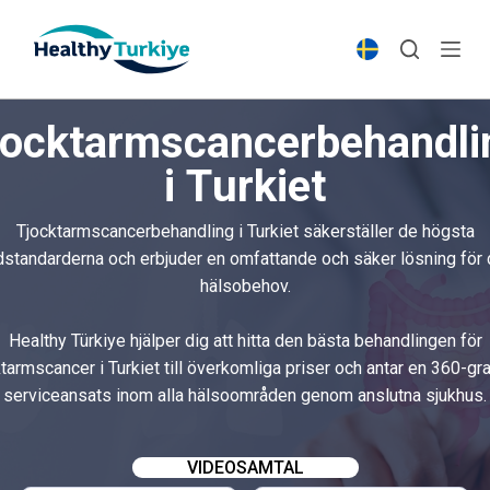
S
k
i
p
jocktarmscancerbehandli
t
o
i Turkiet
c
o
Tjocktarmscancerbehandling i Turkiet säkerställer de högsta
n
dstandarderna och erbjuder en omfattande och säker lösning för 
t
hälsobehov.
e
n
Healthy Türkiye hjälper dig att hitta den bästa behandlingen för
t
ktarmscancer i Turkiet till överkomliga priser och antar en 360-gr
serviceansats inom alla hälsoområden genom anslutna sjukhus.
VIDEOSAMTAL