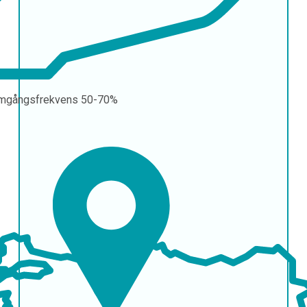
mgångsfrekvens
50-70%