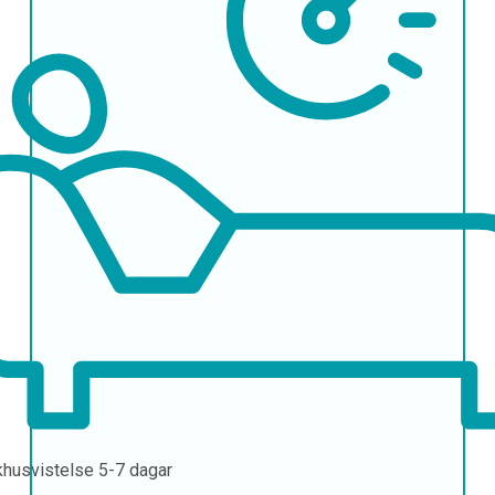
khusvistelse
5-7 dagar