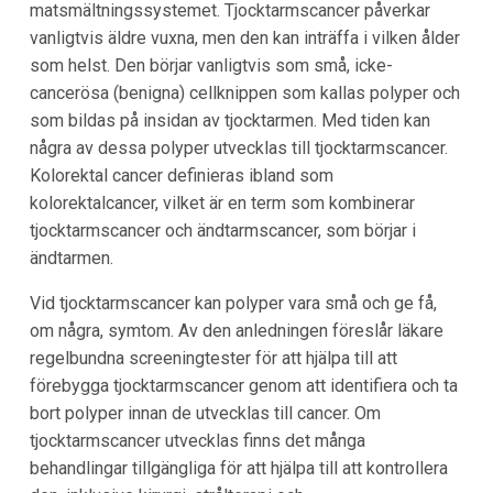
matsmältningssystemet. Tjocktarmscancer påverkar
vanligtvis äldre vuxna, men den kan inträffa i vilken ålder
som helst. Den börjar vanligtvis som små, icke-
cancerösa (benigna) cellknippen som kallas polyper och
som bildas på insidan av tjocktarmen. Med tiden kan
några av dessa polyper utvecklas till tjocktarmscancer.
Kolorektal cancer definieras ibland som
kolorektalcancer, vilket är en term som kombinerar
tjocktarmscancer och ändtarmscancer, som börjar i
ändtarmen.
Vid tjocktarmscancer kan polyper vara små och ge få,
om några, symtom. Av den anledningen föreslår läkare
regelbundna screeningtester för att hjälpa till att
förebygga tjocktarmscancer genom att identifiera och ta
bort polyper innan de utvecklas till cancer. Om
tjocktarmscancer utvecklas finns det många
behandlingar tillgängliga för att hjälpa till att kontrollera