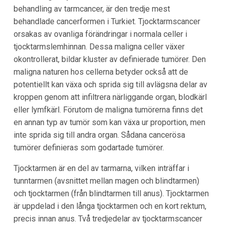
behandling av tarmcancer, är den tredje mest
behandlade cancerformen i Turkiet. Tjocktarmscancer
orsakas av ovanliga förändringar i normala celler i
tjocktarmslemhinnan. Dessa maligna celler växer
okontrollerat, bildar kluster av definierade tumörer. Den
maligna naturen hos cellerna betyder också att de
potentiellt kan växa och sprida sig till avlägsna delar av
kroppen genom att infiltrera närliggande organ, blodkärl
eller lymfkärl. Förutom de maligna tumörerna finns det
en annan typ av tumör som kan växa ur proportion, men
inte sprida sig till andra organ. Sådana cancerösa
tumörer definieras som godartade tumörer.
Tjocktarmen är en del av tarmarna, vilken inträffar i
tunntarmen (avsnittet mellan magen och blindtarmen)
och tjocktarmen (från blindtarmen till anus). Tjocktarmen
är uppdelad i den långa tjocktarmen och en kort rektum,
precis innan anus. Två tredjedelar av tjocktarmscancer