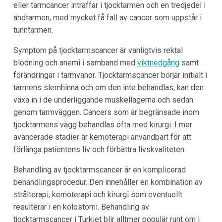
eller tarmcancer inträffar i tjocktarmen och en tredjedel i
ändtarmen, med mycket få fall av cancer som uppstår i
tunntarmen.
Symptom på tjocktarmscancer är vanligtvis rektal
blödning och anemi i samband med
viktnedgång
samt
förändringar i tarmvanor. Tjocktarmscancer börjar initialt i
tarmens slemhinna och om den inte behandlas, kan den
växa in i de underliggande muskellagerna och sedan
genom tarmväggen. Cancers som är begränsade inom
tjocktarmens vägg behandlas ofta med kirurgi. I mer
avancerade stadier är kemoterapi användbart för att
förlänga patientens liv och förbättra livskvaliteten.
Behandling av tjocktarmscancer är en komplicerad
behandlingsprocedur. Den innehåller en kombination av
strålterapi, kemoterapi och kirurgi som eventuellt
resulterar i en kolostomi. Behandling av
tjocktarmscancer i Turkiet blir alltmer populär runt om i