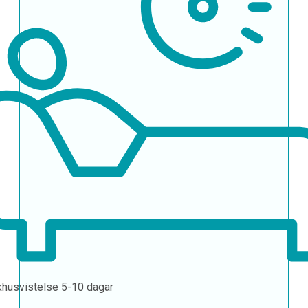
khusvistelse
5-10 dagar