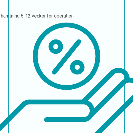
rhämtning
6-12 veckor för operation