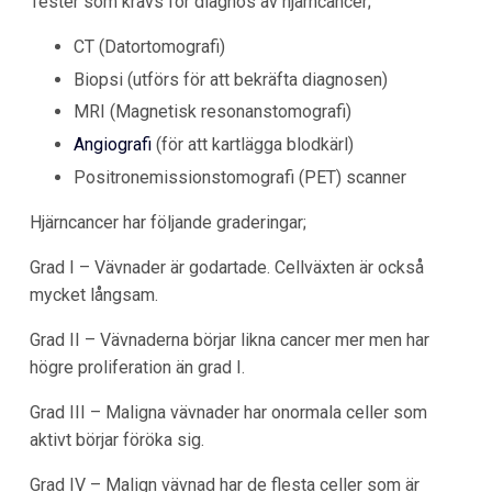
Tester som krävs för diagnos av hjärncancer;
CT (Datortomografi)
Biopsi (utförs för att bekräfta diagnosen)
MRI (Magnetisk resonanstomografi)
Angiografi
(för att kartlägga blodkärl)
Positronemissionstomografi (PET) scanner
Hjärncancer har följande graderingar;
Grad I – Vävnader är godartade. Cellväxten är också
mycket långsam.
Grad II – Vävnaderna börjar likna cancer mer men har
högre proliferation än grad I.
Grad III – Maligna vävnader har onormala celler som
aktivt börjar föröka sig.
Grad IV – Malign vävnad har de flesta celler som är