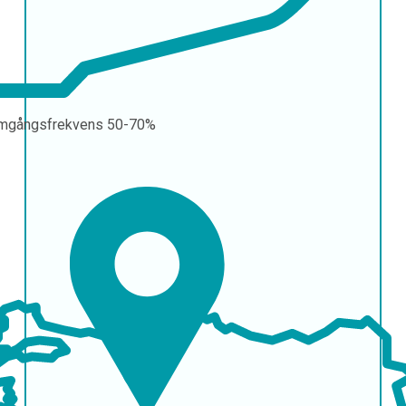
mgångsfrekvens
50-70%