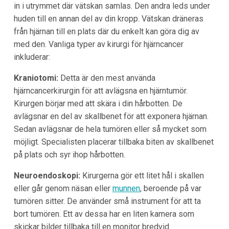
in i utrymmet där vätskan samlas. Den andra leds under
huden till en annan del av din kropp. Vätskan dräneras
från hjärnan till en plats där du enkelt kan göra dig av
med den. Vanliga typer av kirurgi för hjärncancer
inkluderar:
Kraniotomi:
Detta är den mest använda
hjärncancerkirurgin för att avlägsna en hjärntumör.
Kirurgen börjar med att skära i din hårbotten. De
avlägsnar en del av skallbenet för att exponera hjärnan.
Sedan avlägsnar de hela tumören eller så mycket som
möjligt. Specialisten placerar tillbaka biten av skallbenet
på plats och syr ihop hårbotten.
Neuroendoskopi:
Kirurgerna gör ett litet hål i skallen
eller går genom näsan eller
munnen
, beroende på var
tumören sitter. De använder små instrument för att ta
bort tumören. Ett av dessa har en liten kamera som
skickar bilder tillbaka till en monitor bredvid