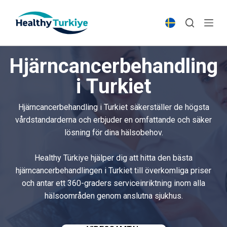
S
k
i
p
Hjärncancerbehandling
t
o
i Turkiet
c
o
Hjärncancerbehandling i Turkiet säkerställer de högsta
n
vårdstandarderna och erbjuder en omfattande och säker
t
lösning för dina hälsobehov.
e
n
Healthy Türkiye hjälper dig att hitta den bästa
t
hjärncancerbehandlingen i Turkiet till överkomliga priser
och antar ett 360-graders serviceinriktning inom alla
hälsoområden genom anslutna sjukhus.