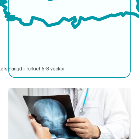
telselängd i Turkiet
6-8 veckor