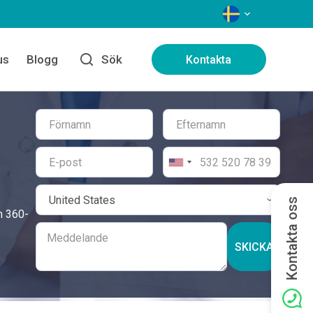
SPRÅK
us
Blogg
Sök
Kontakta
Kontakta oss
en 360-
SKICKA