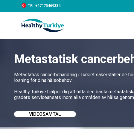
S
TR:
:+‪17175469334‬
k
i
p
t
o
c
o
n
Metastatisk cancerbeh
t
e
n
t
Metastatisk cancerbehandling i Turkiet säkerställer de h
lösning för dina hälsobehov.
Healthy Türkiye hjälper dig att hitta den bästa metastatisk
graders serviceansats inom alla områden av hälsa genom 
VIDEOSAMTAL