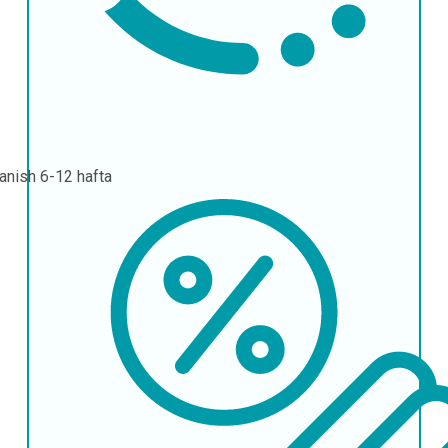
lanish
6-12 hafta