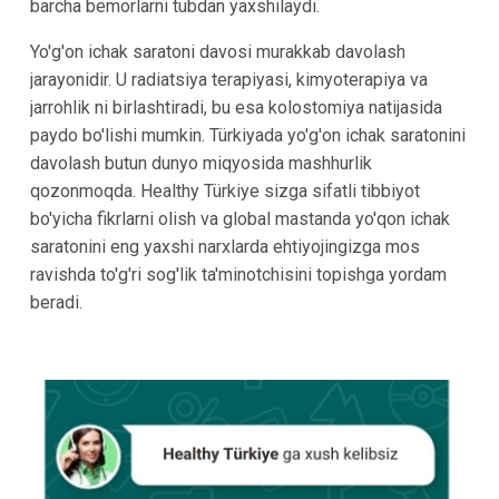
barcha bemorlarni tubdan yaxshilaydi.
Yo'g'on ichak saratoni davosi murakkab davolash
jarayonidir. U radiatsiya terapiyasi, kimyoterapiya va
jarrohlik ni birlashtiradi, bu esa kolostomiya natijasida
paydo bo'lishi mumkin. Türkiyada yo'g'on ichak saratonini
davolash butun dunyo miqyosida mashhurlik
qozonmoqda. Healthy Türkiye sizga sifatli tibbiyot
bo'yicha fikrlarni olish va global mastanda yo'qon ichak
saratonini eng yaxshi narxlarda ehtiyojingizga mos
ravishda to'g'ri sog'lik ta'minotchisini topishga yordam
beradi.