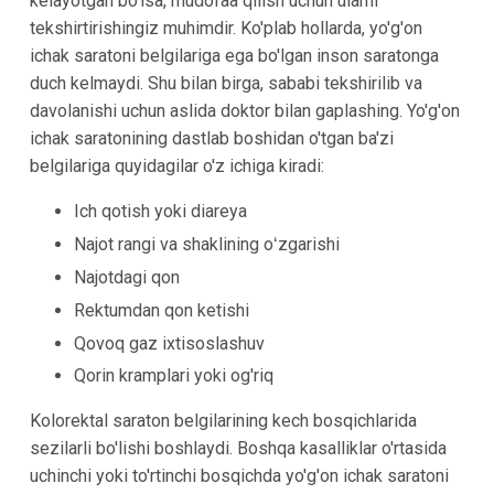
kelayotgan bo'lsa, mudofaa qilish uchun ularni
tekshirtirishingiz muhimdir. Ko'plab hollarda, yo'g'on
ichak saratoni belgilariga ega bo'lgan inson saratonga
duch kelmaydi. Shu bilan birga, sababi tekshirilib va
davolanishi uchun aslida doktor bilan gaplashing. Yo'g'on
ichak saratonining dastlab boshidan o'tgan ba'zi
belgilariga quyidagilar o'z ichiga kiradi:
Ich qotish yoki diareya
Najot rangi va shaklining oʻzgarishi
Najotdagi qon
Rektumdan qon ketishi
Qovoq gaz ixtisoslashuv
Qorin kramplari yoki og'riq
Kolorektal saraton belgilarining kech bosqichlarida
sezilarli bo'lishi boshlaydi. Boshqa kasalliklar o'rtasida
uchinchi yoki to'rtinchi bosqichda yo'g'on ichak saratoni