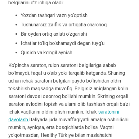
belgilarini o'z ichiga oladi:
Yozdan tashqari vazn yo‘qotish
Tushunarsiz zaiflik va ortiqcha charchoq
Bir oydan ortiq axlati o‘zgarishi
Ichatlar to‘liq bo‘shamaydi degan tuyg‘u
Qusish va ko‘ngil aynish
Ko‘pincha saraton, rulon saratoni belgilariga sabab
bo‘lmaydi, faqat u o‘sib yoki tarqalib ketganda. Shuning
uchun ichak saratoni belgilari paydo bo‘lishidan oldin
tekshirish maqsadga muvofiq. Belgisiz aniqlangan kolin
saratoni davosi osonroq bo‘lishi mumkin. Skrining orqali
saraton avlodini topish va ularni olib tashlash orqali ba'zi
ichak vaqtlarini oldini olish mumkin. Ichak
saratonini
davolash
Italiyada juda muvaffaqiyatli amalga oshirilishi
mumkin, ayniqsa, erta bosqichlarda bo‘lsa. Vaqtni
yo‘qotmasdan, Healthy Türkiye bilan maslahatchi