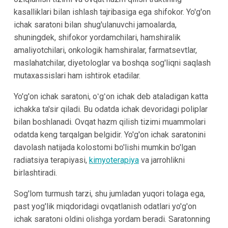
kasalliklari bilan ishlash tajribasiga ega shifokor. Yo'g'on
ichak saratoni bilan shug'ulanuvchi jamoalarda,
shuningdek, shifokor yordamchilari, hamshiralik
amaliyotchilari, onkologik hamshiralar, farmatsevtlar,
maslahatchilar, diyetologlar va boshqa sog'liqni saqlash
mutaxassislari ham ishtirok etadilar.
Yo'g'on ichak saratoni, oʻgʻon ichak deb ataladigan katta
ichakka ta'sir qiladi. Bu odatda ichak devoridagi poliplar
bilan boshlanadi. Ovqat hazm qilish tizimi muammolari
odatda keng tarqalgan belgidir. Yo'g'on ichak saratonini
davolash natijada kolostomi bo'lishi mumkin bo'lgan
radiatsiya terapiyasi,
kimyoterapiya
va jarrohlikni
birlashtiradi.
Sog'lom turmush tarzi, shu jumladan yuqori tolaga ega,
past yog'lik miqdoridagi ovqatlanish odatlari yo'g'on
ichak saratoni oldini olishga yordam beradi. Saratonning