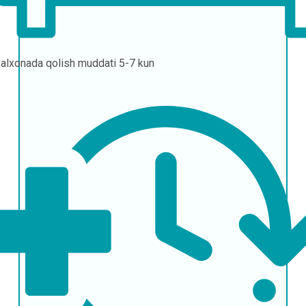
alxonada qolish muddati
5-7 kun