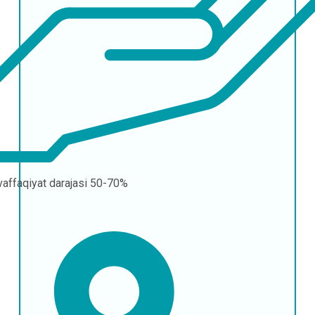
affaqiyat darajasi
50-70%