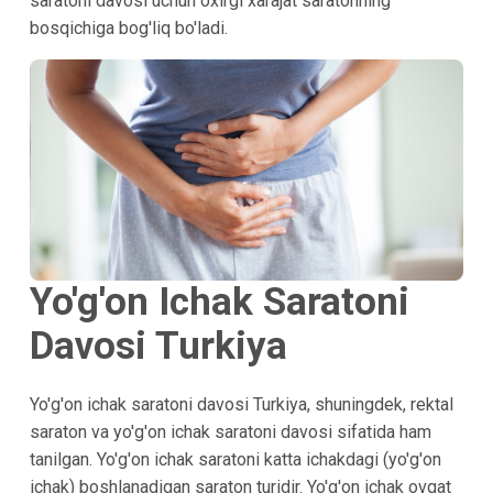
saratoni davosi uchun oxirgi xarajat saratonning
bosqichiga bog'liq bo'ladi.
Yo'g'on Ichak Saratoni
Davosi Turkiya
Yo'g'on ichak saratoni davosi Turkiya, shuningdek, rektal
saraton va yo'g'on ichak saratoni davosi sifatida ham
tanilgan. Yo'g'on ichak saratoni katta ichakdagi (yo'g'on
ichak) boshlanadigan saraton turidir. Yo'g'on ichak ovqat