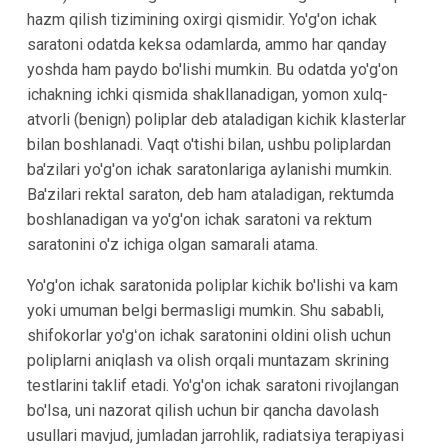
hazm qilish tizimining oxirgi qismidir. Yo'g'on ichak
saratoni odatda keksa odamlarda, ammo har qanday
yoshda ham paydo bo'lishi mumkin. Bu odatda yo'g'on
ichakning ichki qismida shakllanadigan, yomon xulq-
atvorli (benign) poliplar deb ataladigan kichik klasterlar
bilan boshlanadi. Vaqt o'tishi bilan, ushbu poliplardan
ba'zilari yo'g'on ichak saratonlariga aylanishi mumkin.
Ba'zilari rektal saraton, deb ham ataladigan, rektumda
boshlanadigan va yo'g'on ichak saratoni va rektum
saratonini o'z ichiga olgan samarali atama.
Yo'g'on ichak saratonida poliplar kichik bo'lishi va kam
yoki umuman belgi bermasligi mumkin. Shu sababli,
shifokorlar yo'gʻon ichak saratonini oldini olish uchun
poliplarni aniqlash va olish orqali muntazam skrining
testlarini taklif etadi. Yo'g'on ichak saratoni rivojlangan
bo'lsa, uni nazorat qilish uchun bir qancha davolash
usullari mavjud, jumladan jarrohlik, radiatsiya terapiyasi