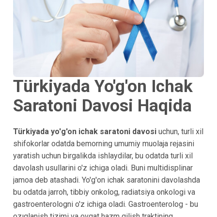
Türkiyada Yo'g'on Ichak
Saratoni Davosi Haqida
Türkiyada yo'g'on ichak saratoni davosi
uchun, turli xil
shifokorlar odatda bemorning umumiy muolaja rejasini
yaratish uchun birgalikda ishlaydilar, bu odatda turli xil
davolash usullarini o'z ichiga oladi. Buni multidisplinar
jamoa deb atashadi. Yo'g'on ichak saratonini davolashda
bu odatda jarroh, tibbiy onkolog, radiatsiya onkologi va
gastroenterologni o'z ichiga oladi. Gastroenterolog - bu
ozıqlanish tizimi va ovqat hazm qilish traktining