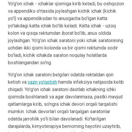
Yo'g'on ichak - ichaklar qismiga kirib ketadi, bu oshqozon
va appendiks o'rtasida joylashgan kichik ichak (kichik
yo'l) va appendiksdan to anusgacha bo'lgan katta
yo'lakdagi katta ichak bo'lib keladi. Katta ichak - uzoq
kolon va qisqa rektumdan iborat bo'lib, anus oldida
joylashgan. Yo'g'on ichak saratoni yoki ichak saratonining
uchdan ikki qismi kolonda va bir qismi rektumda sodir
bo'ladi, kichik ichakda saraton noqulay holatlarda
boshlangandan so'ng.
Yo'g'on ichak saratoni belgilari odatda rektaldan qon
ketish va
vazn yo'qotish
hamda infeksiya natijasida kelib
chiqadi. Yo'g'on ichak saratoni dastlab ichakning ichki
qismida boshlanadi va agar davolanmasa, pastki mavjud
qatlamlarga kirib, so'ngra ichak devori orqali tarqalishi
mumkin. Ichak devorlari orqali tarqalgan saratonlar
odatda jarrohlik yo'li bilan davolanadi. Ko'tarilgan
darajalarda, kimyoterapiya bemorning hayotini uzaytirib,