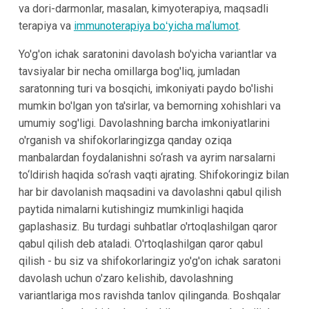
va dori-darmonlar, masalan, kimyoterapiya, maqsadli
terapiya va
immunoterapiya boʻyicha maʼlumot
.
Yo'g'on ichak saratonini davolash bo'yicha variantlar va
tavsiyalar bir necha omillarga bog'liq, jumladan
saratonning turi va bosqichi, imkoniyati paydo bo'lishi
mumkin bo'lgan yon ta'sirlar, va bemorning xohishlari va
umumiy sog'ligi. Davolashning barcha imkoniyatlarini
o'rganish va shifokorlaringizga qanday oziqa
manbalardan foydalanishni so‘rash va ayrim narsalarni
to‘ldirish haqida so‘rash vaqti ajrating. Shifokoringiz bilan
har bir davolanish maqsadini va davolashni qabul qilish
paytida nimalarni kutishingiz mumkinligi haqida
gaplashasiz. Bu turdagi suhbatlar o'rtoqlashilgan qaror
qabul qilish deb ataladi. O'rtoqlashilgan qaror qabul
qilish - bu siz va shifokorlaringiz yo'g'on ichak saratoni
davolash uchun o'zaro kelishib, davolashning
variantlariga mos ravishda tanlov qilinganda. Boshqalar