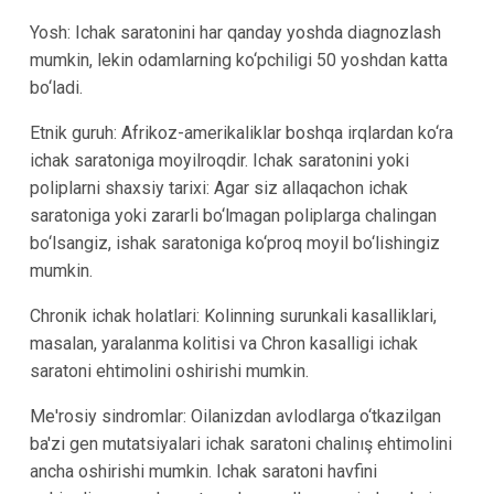
Yosh: Ichak saratonini har qanday yoshda diagnozlash
mumkin, lekin odamlarning ko‘pchiligi 50 yoshdan katta
bo‘ladi.
Etnik guruh: Afrikoz-amerikaliklar boshqa irqlardan ko‘ra
ichak saratoniga moyilroqdir. Ichak saratonini yoki
poliplarni shaxsiy tarixi: Agar siz allaqachon ichak
saratoniga yoki zararli bo‘lmagan poliplarga chalingan
bo‘lsangiz, ishak saratoniga ko‘proq moyil bo‘lishingiz
mumkin.
Chronik ichak holatlari: Kolinning surunkali kasalliklari,
masalan, yaralanma kolitisi va Chron kasalligi ichak
saratoni ehtimolini oshirishi mumkin.
Me'rosiy sindromlar: Oilanizdan avlodlarga o‘tkazilgan
ba'zi gen mutatsiyalari ichak saratoni chalinış ehtimolini
ancha oshirishi mumkin. Ichak saratoni havfini