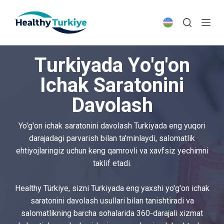
S
k
i
p
Turkiyada Yo'g'on
t
o
Ichak Saratonini
c
Davolash
o
n
t
Yo'g'on ichak saratonini davolash Turkiyada eng yuqori
e
darajadagi parvarish bilan ta'minlaydi, salomatlik
n
ehtiyojlaringiz uchun keng qamrovli va xavfsiz yechimni
t
taklif etadi.
Healthy Türkiye, sizni Turkiyada eng yaxshi yo'g'on ichak
saratonini davolash usullari bilan tanishtiradi va
salomatlikning barcha sohalarida 360-darajali xizmat