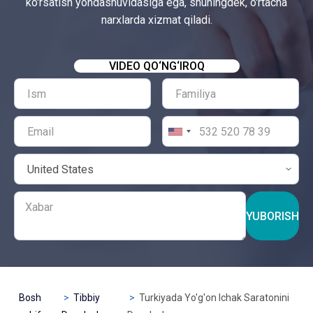
ko'rsatish yondashuvidasiga ega, shuningdek, o'rtacha
narxlarda xizmat qiladi.
VIDEO QO‘NG‘IROQ
YUBORISH
Bosh
Tibbiy
Turkiyada Yo'g'on Ichak Saratonini