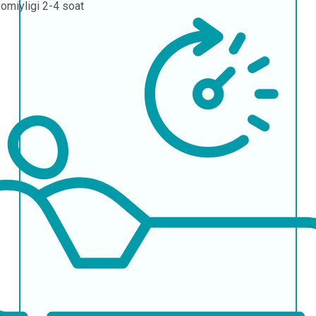
omiyligi
2-4 soat