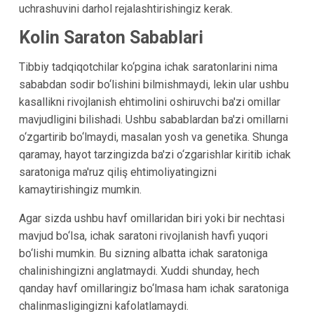
uchrashuvini darhol rejalashtirishingiz kerak.
Kolin Saraton Sabablari
Tibbiy tadqiqotchilar ko‘pgina ichak saratonlarini nima
sababdan sodir bo‘lishini bilmishmaydi, lekin ular ushbu
kasallikni rivojlanish ehtimolini oshiruvchi ba'zi omillar
mavjudligini bilishadi. Ushbu sabablardan ba'zi omillarni
o‘zgartirib bo‘lmaydi, masalan yosh va genetika. Shunga
qaramay, hayot tarzingizda ba'zi o‘zgarishlar kiritib ichak
saratoniga ma'ruz qiliş ehtimoliyatingizni
kamaytirishingiz mumkin.
Agar sizda ushbu havf omillaridan biri yoki bir nechtasi
mavjud bo‘lsa, ichak saratoni rivojlanish havfi yuqori
bo‘lishi mumkin. Bu sizning albatta ichak saratoniga
chalinishingizni anglatmaydi. Xuddi shunday, hech
qanday havf omillaringiz bo‘lmasa ham ichak saratoniga
chalinmasligingizni kafolatlamaydi.