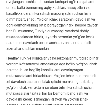
rivojlangan boshlanishi undan tashqari og'ir xarajatlarni
emas, balki bemorning aqliy kuchlari, hissiyotlari va
kasallikka qarshi kurashish majburiyatlari uchun ham
qimmatga tushadi. Yo'g'on ichak saratonini davolash va
dori-darmonlarining ortib borayotgan narxi haqida xavotir
bor. Bu muammo, Turkiya dunyodagi yetakchi tibbiy
muassasalardan biridir, u yerda bemorlar yoʻgʻon ichak
saratonini davolash uchun ancha arzon narxda sifatli
xizmatlar olishlari mumkin.
Healthy Türkiye klinikalar va kasalxonalar multidisciplinar
yordam ko'rsatuvchi jamoalariga ega bo'lib, yo'g'on ichak
saratoni bilan bog'liq kasalliklarni davolayotgan
mutaxassislarni birlashtiradi. Yo'g'on ichak saratoni turli
xil davolash usullarini talab qilishi mumkinligi sababli,
yo'g'on ichak va rektum saratoni bilan kurashish uchun
mutaxassislar taxtasi har bir bemorni baholashi va
davolashi kerak. Tanlangan jarayon va yo'g'on ichak