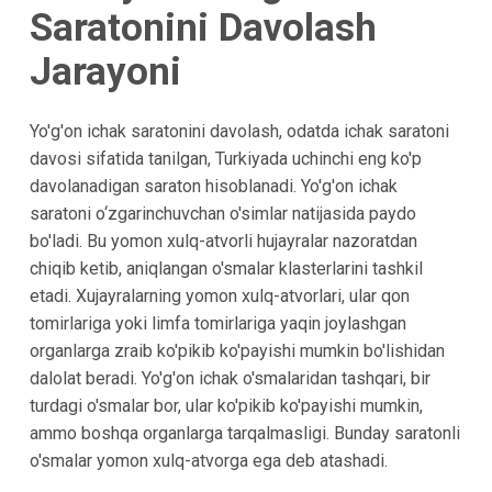
Saratonini Davolash
Jarayoni
Yo'g'on ichak saratonini davolash, odatda ichak saratoni
davosi sifatida tanilgan, Turkiyada uchinchi eng ko'p
davolanadigan saraton hisoblanadi. Yo'g'on ichak
saratoni o‘zgarinchuvchan o'simlar natijasida paydo
bo'ladi. Bu yomon xulq-atvorli hujayralar nazoratdan
chiqib ketib, aniqlangan o'smalar klasterlarini tashkil
etadi. Xujayralarning yomon xulq-atvorlari, ular qon
tomirlariga yoki limfa tomirlariga yaqin joylashgan
organlarga zraib ko'pikib ko'payishi mumkin bo'lishidan
dalolat beradi. Yo'g'on ichak o'smalaridan tashqari, bir
turdagi o'smalar bor, ular ko'pikib ko'payishi mumkin,
ammo boshqa organlarga tarqalmasligi. Bunday saratonli
o'smalar yomon xulq-atvorga ega deb atashadi.