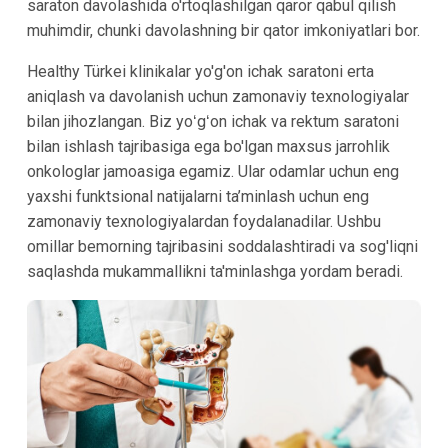
saraton davolashida o'rtoqlashilgan qaror qabul qilish
muhimdir, chunki davolashning bir qator imkoniyatlari bor.
Healthy Türkei klinikalar yo'g'on ichak saratoni erta
aniqlash va davolanish uchun zamonaviy texnologiyalar
bilan jihozlangan. Biz yoʻgʻon ichak va rektum saratoni
bilan ishlash tajribasiga ega bo'lgan maxsus jarrohlik
onkologlar jamoasiga egamiz. Ular odamlar uchun eng
yaxshi funktsional natijalarni ta’minlash uchun eng
zamonaviy texnologiyalardan foydalanadilar. Ushbu
omillar bemorning tajribasini soddalashtiradi va sog'liqni
saqlashda mukammallikni ta'minlashga yordam beradi.