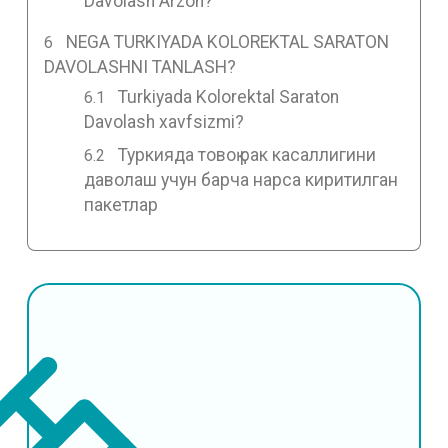
Davolash Arzon?
NEGA TURKIYADA KOLOREKTAL SARATON
DAVOLASHNI TANLASH?
Turkiyada Kolorektal Saraton
Davolash xavfsizmi?
Туркияда товоқ рак касаллигини
даволаш учун барча нарса киритилган
пакетлар