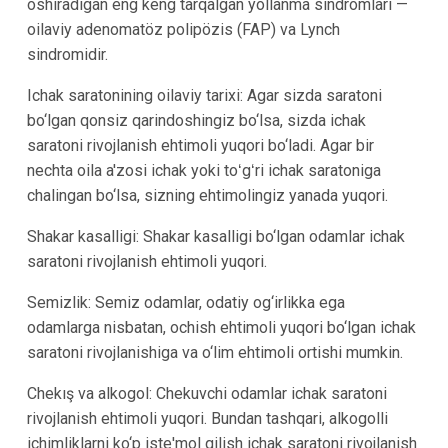
oshiradigan eng keng tarqalgan yollanma sindromlari —
oilaviy adenomatöz polipözis (FAP) va Lynch
sindromidir.
Ichak saratonining oilaviy tarixi: Agar sizda saratoni
bo‘lgan qonsiz qarindoshingiz bo‘lsa, sizda ichak
saratoni rivojlanish ehtimoli yuqori bo‘ladi. Agar bir
nechta oila a'zosi ichak yoki toʻgʻri ichak saratoniga
chalingan bo‘lsa, sizning ehtimolingiz yanada yuqori.
Shakar kasalligi: Shakar kasalligi bo‘lgan odamlar ichak
saratoni rivojlanish ehtimoli yuqori.
Semizlik: Semiz odamlar, odatiy og‘irlikka ega
odamlarga nisbatan, ochish ehtimoli yuqori bo‘lgan ichak
saratoni rivojlanishiga va o‘lim ehtimoli ortishi mumkin.
Chekış va alkogol: Chekuvchi odamlar ichak saratoni
rivojlanish ehtimoli yuqori. Bundan tashqari, alkogolli
ichimliklarni ko‘p iste'mol qilish ichak saratoni rivojlanish