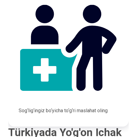
Sog‘lig‘ingiz bo‘yicha to‘g‘ri maslahat oling
Türkiyada Yo'g'on Ichak