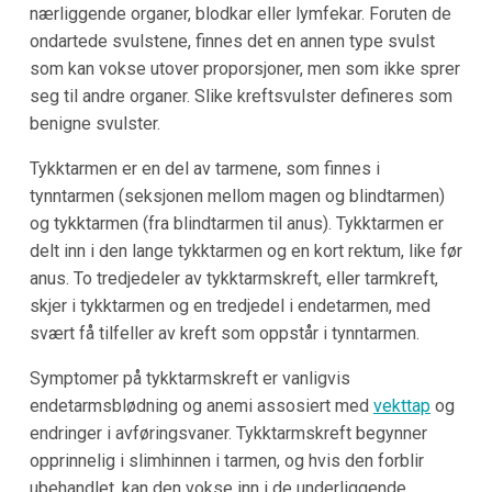
nærliggende organer, blodkar eller lymfekar. Foruten de
ondartede svulstene, finnes det en annen type svulst
som kan vokse utover proporsjoner, men som ikke sprer
seg til andre organer. Slike kreftsvulster defineres som
benigne svulster.
Tykktarmen er en del av tarmene, som finnes i
tynntarmen (seksjonen mellom magen og blindtarmen)
og tykktarmen (fra blindtarmen til anus). Tykktarmen er
delt inn i den lange tykktarmen og en kort rektum, like før
anus. To tredjedeler av tykktarmskreft, eller tarmkreft,
skjer i tykktarmen og en tredjedel i endetarmen, med
svært få tilfeller av kreft som oppstår i tynntarmen.
Symptomer på tykktarmskreft er vanligvis
endetarmsblødning og anemi assosiert med
vekttap
og
endringer i avføringsvaner. Tykktarmskreft begynner
opprinnelig i slimhinnen i tarmen, og hvis den forblir
ubehandlet, kan den vokse inn i de underliggende