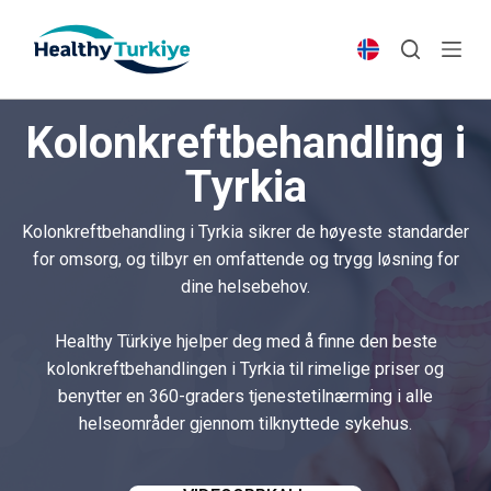
S
k
i
p
Kolonkreftbehandling i
t
o
Tyrkia
c
o
Kolonkreftbehandling i Tyrkia sikrer de høyeste standarder
n
for omsorg, og tilbyr en omfattende og trygg løsning for
t
dine helsebehov.
e
n
Healthy Türkiye hjelper deg med å finne den beste
t
kolonkreftbehandlingen i Tyrkia til rimelige priser og
benytter en 360-graders tjenestetilnærming i alle
helseområder gjennom tilknyttede sykehus.