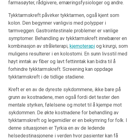
farmasøyter, rådgivere, ernæringsfysiologer og andre.
Tykktarmskreft påvirker tykktarmen, også kjent som
kolon. Den begynner vanligvis med polypper i
tarmveggen. Gastrointestinale problemer er vanlige
symptomer. Behandling av tykktarmskreft innebærer en
kombinasjon av stråleterapi,
kjemoterapi
og kirurgi, som
muligens resulterer i en kolostomi. En sunn livsstil med
høyt inntak av fiber og lavt fettinntak kan bidra til å
forhindre tykktarmskreft. Screening kan oppdage
tykktarmskreft i de tidlige stadiene.
Kreft er en av de dyreste sykdommene, ikke bare på
grunn av kostnadene, men også fordi det tester den
mentale styrken, følelsene og motet til å kjempe mot
sykdommen. De økte kostnadene for behandling av
tykktarmskreft og legemidler er en bekymring for folk. I
denne situasjonen er Tyrkia en av de ledende
helsedestinasjonene i verden hvor pasienter kan få