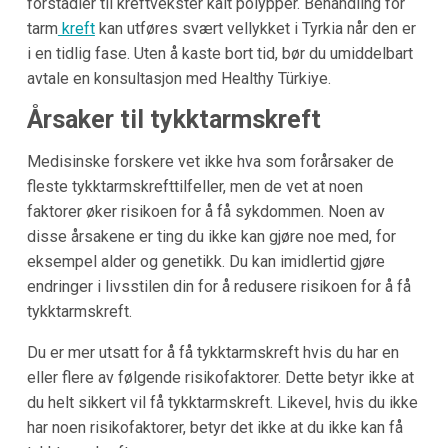
forstadier til kreftvekster kalt polypper. Behandling for
tarm
kreft
kan utføres svært vellykket i Tyrkia når den er
i en tidlig fase. Uten å kaste bort tid, bør du umiddelbart
avtale en konsultasjon med Healthy Türkiye.
Årsaker til tykktarmskreft
Medisinske forskere vet ikke hva som forårsaker de
fleste tykktarmskrefttilfeller, men de vet at noen
faktorer øker risikoen for å få sykdommen. Noen av
disse årsakene er ting du ikke kan gjøre noe med, for
eksempel alder og genetikk. Du kan imidlertid gjøre
endringer i livsstilen din for å redusere risikoen for å få
tykktarmskreft.
Du er mer utsatt for å få tykktarmskreft hvis du har en
eller flere av følgende risikofaktorer. Dette betyr ikke at
du helt sikkert vil få tykktarmskreft. Likevel, hvis du ikke
har noen risikofaktorer, betyr det ikke at du ikke kan få