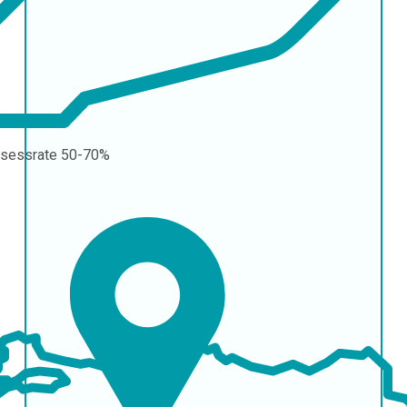
sessrate
50-70%