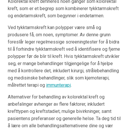
Kolorektal kreft defineres noen ganger som kolorektal
kreft, som er et begrep som kombinerer tykktarmskreft
og endetarmskreft, som begynner i endetarmen.
Ved tykktarmskreft kan polypper være små og
produsere få, om noen, symptomer. Av denne grunn
foreslår leger regelmessige screeningtester for å bidra
til å forhindre tykktarmskreft ved å identifisere og fjerne
polypper før de blir til kreft. Hvis tykktarmskreft utvikler
seg, er mange behandlinger tilgjengelige for å hjelpe
med å kontrollere det, inkludert kirurgi, strålebehandling
og medisinske behandlinger, slik som kjemoterapi,
målrettet terapi og
immunterapi
.
Alternativer for behandling av kolorektal kreft og
anbefalinger avhenger av flere faktorer, inkludert
krefttypen og kreftstadiet, mulige bivirkninger, samt
pasientens preferanser og generelle helse. Ta deg tid til
å lære om alle behandlingsalternativene dine og vær