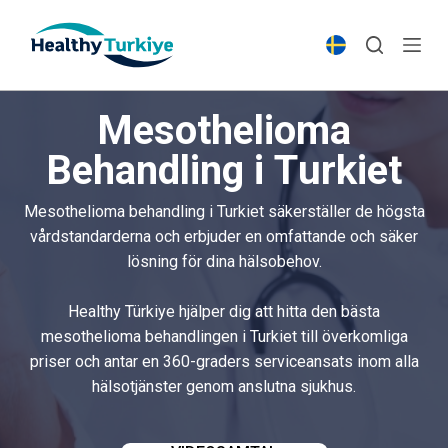
S
k
i
p
Mesothelioma
t
o
Behandling i Turkiet
c
o
Mesothelioma behandling i Turkiet säkerställer de högsta
n
vårdstandarderna och erbjuder en omfattande och säker
t
lösning för dina hälsobehov.
e
n
Healthy Türkiye hjälper dig att hitta den bästa
t
mesothelioma behandlingen i Turkiet till överkomliga
priser och antar en 360-graders serviceansats inom alla
hälsotjänster genom anslutna sjukhus.