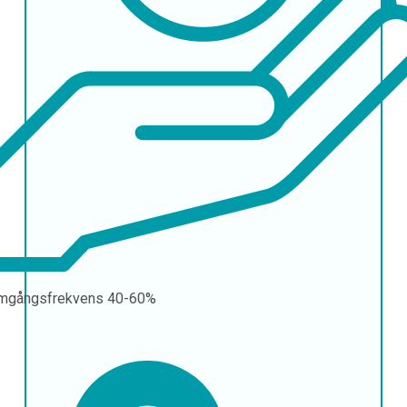
mgångsfrekvens
40-60%