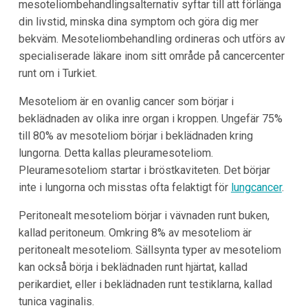
mesoteliombehandlingsalternativ syftar till att förlänga
din livstid, minska dina symptom och göra dig mer
bekväm. Mesoteliombehandling ordineras och utförs av
specialiserade läkare inom sitt område på cancercenter
runt om i Turkiet.
Mesoteliom är en ovanlig cancer som börjar i
beklädnaden av olika inre organ i kroppen. Ungefär 75%
till 80% av mesoteliom börjar i beklädnaden kring
lungorna. Detta kallas pleuramesoteliom.
Pleuramesoteliom startar i bröstkaviteten. Det börjar
inte i lungorna och misstas ofta felaktigt för
lungcancer
.
Peritonealt mesoteliom börjar i vävnaden runt buken,
kallad peritoneum. Omkring 8% av mesoteliom är
peritonealt mesoteliom. Sällsynta typer av mesoteliom
kan också börja i beklädnaden runt hjärtat, kallad
perikardiet, eller i beklädnaden runt testiklarna, kallad
tunica vaginalis.