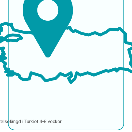
telselängd i Turkiet
4-8 veckor