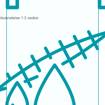
khusvistelse
1-2 veckor