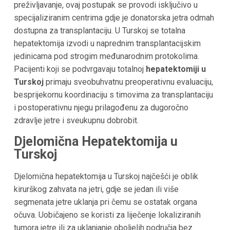
preživljavanje, ovaj postupak se provodi isključivo u
specijaliziranim centrima gdje je donatorska jetra odmah
dostupna za transplantaciju. U Turskoj se totalna
hepatektomija izvodi u naprednim transplantacijskim
jedinicama pod strogim međunarodnim protokolima.
Pacijenti koji se podvrgavaju totalnoj
hepatektomiji u
Turskoj
primaju sveobuhvatnu preoperativnu evaluaciju,
besprijekornu koordinaciju s timovima za transplantaciju
i postoperativnu njegu prilagođenu za dugoročno
zdravlje jetre i sveukupnu dobrobit.
Djelomična Hepatektomija u
Turskoj
Djelomična hepatektomija u Turskoj najčešći je oblik
kirurškog zahvata na jetri, gdje se jedan ili više
segmenata jetre uklanja pri čemu se ostatak organa
očuva. Uobičajeno se koristi za liječenje lokaliziranih
tumora jetre ili za uklanjanje oboljelih područja bez