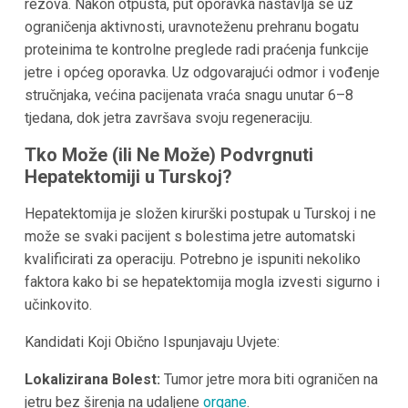
rezova. Nakon otpusta, put oporavka nastavlja se uz
ograničenja aktivnosti, uravnoteženu prehranu bogatu
proteinima te kontrolne preglede radi praćenja funkcije
jetre i općeg oporavka. Uz odgovarajući odmor i vođenje
stručnjaka, većina pacijenata vraća snagu unutar 6–8
tjedana, dok jetra završava svoju regeneraciju.
Tko Može (ili Ne Može) Podvrgnuti
Hepatektomiji u Turskoj?
Hepatektomija je složen kirurški postupak u Turskoj i ne
može se svaki pacijent s bolestima jetre automatski
kvalificirati za operaciju. Potrebno je ispuniti nekoliko
faktora kako bi se hepatektomija mogla izvesti sigurno i
učinkovito.
Kandidati Koji Obično Ispunjavaju Uvjete:
Lokalizirana Bolest:
Tumor jetre mora biti ograničen na
jetru bez širenja na udaljene
organe
.