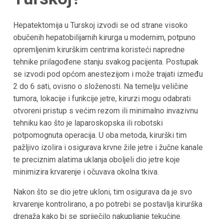
Hepatektomija u Turskoj izvodi se od strane visoko
obučenih hepatobilijarnih kirurga u modernim, potpuno
opremljenim kirurškim centrima koristeći napredne
tehnike prilagođene stanju svakog pacijenta. Postupak
se izvodi pod općom anestezijom i može trajati između
2 do 6 sati, ovisno o složenosti. Na temelju veličine
tumora, lokacije i funkcije jetre, kirurzi mogu odabrati
otvoreni pristup s većim rezom ili minimalno invazivnu
tehniku kao što je laparoskopska ili robotski
potpomognuta operacija. U oba metoda, kirurški tim
pažljivo izolira i osigurava krvne žile jetre i žučne kanale
te preciznim alatima uklanja oboljeli dio jetre koje
minimizira krvarenje i očuvava okolna tkiva.
Nakon što se dio jetre ukloni, tim osigurava da je svo
krvarenje kontrolirano, a po potrebi se postavlja kirurška
drenaža kako bi se spriječilo nakupljanje tekućine.