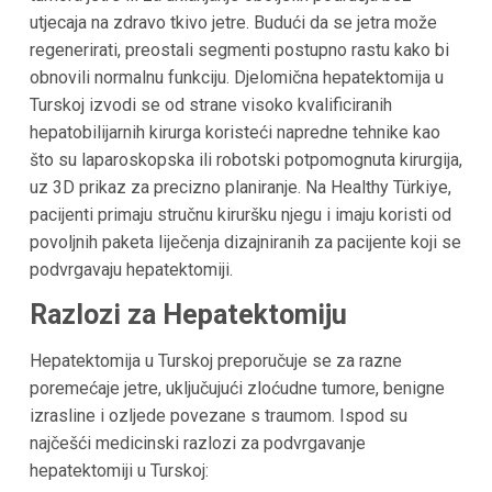
utjecaja na zdravo tkivo jetre. Budući da se jetra može
regenerirati, preostali segmenti postupno rastu kako bi
obnovili normalnu funkciju. Djelomična hepatektomija u
Turskoj izvodi se od strane visoko kvalificiranih
hepatobilijarnih kirurga koristeći napredne tehnike kao
što su laparoskopska ili robotski potpomognuta kirurgija,
uz 3D prikaz za precizno planiranje. Na Healthy Türkiye,
pacijenti primaju stručnu kiruršku njegu i imaju koristi od
povoljnih paketa liječenja dizajniranih za pacijente koji se
podvrgavaju hepatektomiji.
Razlozi za Hepatektomiju
Hepatektomija u Turskoj preporučuje se za razne
poremećaje jetre, uključujući zloćudne tumore, benigne
izrasline i ozljede povezane s traumom. Ispod su
najčešći medicinski razlozi za podvrgavanje
hepatektomiji u Turskoj: