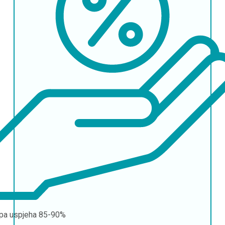
pa uspjeha
85-90%