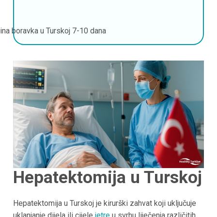
jina boravka u Turskoj
7-10 dana
Hepatektomija u Turskoj
Hepatektomija u Turskoj je kirurški zahvat koji uključuje
uklanjanje dijela ili cijele
jetre
u svrhu liječenja različitih