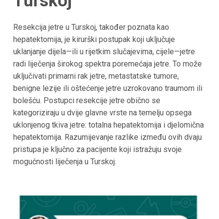
Turskoj
Resekcija jetre u Turskoj, također poznata kao
hepatektomija, je kirurški postupak koji uključuje
uklanjanje dijela—ili u rijetkim slučajevima, cijele—jetre
radi liječenja širokog spektra poremećaja jetre. To može
uključivati primarni rak jetre, metastatske tumore,
benigne lezije ili oštećenje jetre uzrokovano traumom ili
bolešću. Postupci resekcije jetre obično se
kategoriziraju u dvije glavne vrste na temelju opsega
uklonjenog tkiva jetre: totalna hepatektomija i djelomična
hepatektomija. Razumijevanje razlike između ovih dvaju
pristupa je ključno za pacijente koji istražuju svoje
mogućnosti liječenja u Turskoj.