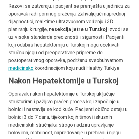
Rezovi se zatvaraju, i pacijent se premješta u jedinicu za
oporavak radi pomnog praćenja. Zahvaljujući naprednoj
dijagnostici, real-time ultrazvučnom vođenju i 3D
planiranju kirurgije,
resekcija jetre u Turskoj
izvodi se
uz visoke standarde preciznosti i sigurnosti. Pacijenti
koji odabiru hepatektomiju u Turskoj mogu očekivati
stručnu njegu od preoperativne pripreme do
postoperativnog oporavka, podržanu sveobuhvatnom
medicinsko
koordinacijom koju nudi Healthy Türkiye.
Nakon Hepatektomije u Turskoj
Oporavak nakon hepatektomije u Turskoj uključuje
strukturiran i pažljivo praćen proces koji započinje u
bolnici i nastavlja se kod kuće. Pacijenti obično ostaju u
bolnici 3 do 7 dana, tijekom kojih timovi iskusnih
medicinskih stručnjaka strogo nadziru upravljanje
bolovima, mobilnost, napredovanje u prehrani i njegu