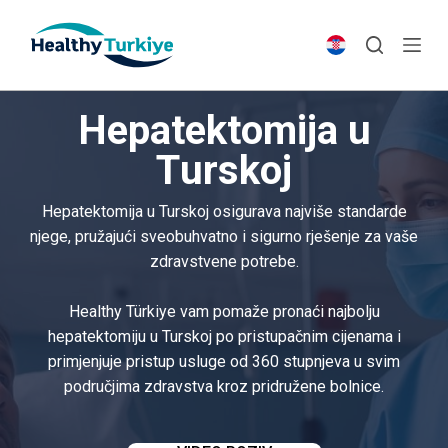
S
k
i
p
Hepatektomija u
t
o
Turskoj
c
o
Hepatektomija u Turskoj osigurava najviše standarde
n
njege, pružajući sveobuhvatno i sigurno rješenje za vaše
t
zdravstvene potrebe.
e
n
Healthy Türkiye vam pomaže pronaći najbolju
t
hepatektomiju u Turskoj po pristupačnim cijenama i
primjenjuje pristup usluge od 360 stupnjeva u svim
područjima zdravstva kroz pridružene bolnice.