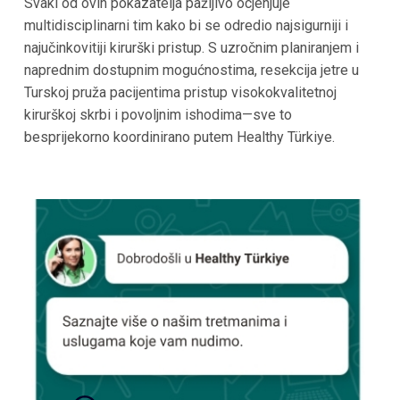
Svaki od ovih pokazatelja pažljivo ocjenjuje
multidisciplinarni tim kako bi se odredio najsigurniji i
najučinkovitiji kirurški pristup. S uzročnim planiranjem i
naprednim dostupnim mogućnostima, resekcija jetre u
Turskoj pruža pacijentima pristup visokokvalitetnoj
kirurškoj skrbi i povoljnim ishodima—sve to
besprijekorno koordinirano putem Healthy Türkiye.