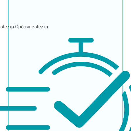
stezija
Opća anestezija