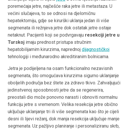
poremećaja jetre, najčešće raka jetre ili metastaza. U
većini slučajeva, to se odnosi na djelomičnu
hepatektomiju, gdje se kirurški uklanja jedan ili više
segmenata ili režnjeva jetre dok ostatak jetre ostaje
netaknut. Pacijenti koji se podvrgavaju
resekciji jetre u
Turskoj
imaju prednost pristupa stručnim
hepatobilijarnim kirurzima, naprednoj
dijagnostičkoj
tehnologiji i međunarodno akreditiranim bolnicama.
Jetra je podijeljena na osam funkcionalno nezavisnih
segmenata, što omogućava kirurzima sigurno uklanjanje
oboljelih područja bez štete za zdravo tkivo. Zahvaljujući
jedinstvenoj sposobnosti jetre da se regenerira,
preostali dio može ponovno narasti i obnoviti normalnu
funkciju jetre s vremenom. Velika resekcija jetre obično
uključuje uklanjanje tri ili više segmenata kao što je cijeli
desni ili lijevi režanj, dok manja resekcija uključuje manje
segmenata. Uz pažljivo planiranje i personaliziranu skrb,