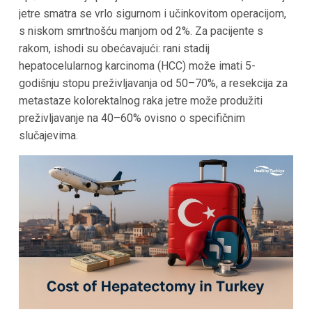
jetre smatra se vrlo sigurnom i učinkovitom operacijom,
s niskom smrtnošću manjom od 2%. Za pacijente s
rakom, ishodi su obećavajući: rani stadij
hepatocelularnog karcinoma (HCC) može imati 5-
godišnju stopu preživljavanja od 50–70%, a resekcija za
metastaze kolorektalnog raka jetre može produžiti
preživljavanje na 40–60% ovisno o specifičnim
slučajevima.