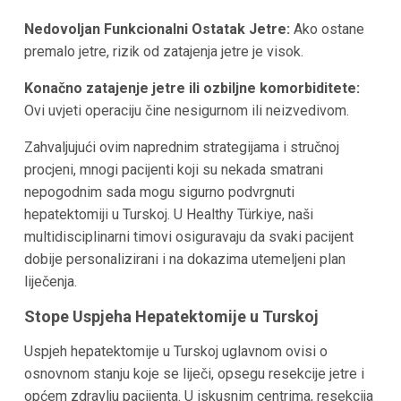
Nedovoljan Funkcionalni Ostatak Jetre:
Ako ostane
premalo jetre, rizik od zatajenja jetre je visok.
Konačno zatajenje jetre ili ozbiljne komorbiditete:
Ovi uvjeti operaciju čine nesigurnom ili neizvedivom.
Zahvaljujući ovim naprednim strategijama i stručnoj
procjeni, mnogi pacijenti koji su nekada smatrani
nepogodnim sada mogu sigurno podvrgnuti
hepatektomiji u Turskoj. U Healthy Türkiye, naši
multidisciplinarni timovi osiguravaju da svaki pacijent
dobije personalizirani i na dokazima utemeljeni plan
liječenja.
Stope Uspjeha Hepatektomije u Turskoj
Uspjeh hepatektomije u Turskoj uglavnom ovisi o
osnovnom stanju koje se liječi, opsegu resekcije jetre i
općem zdravlju pacijenta. U iskusnim centrima, resekcija