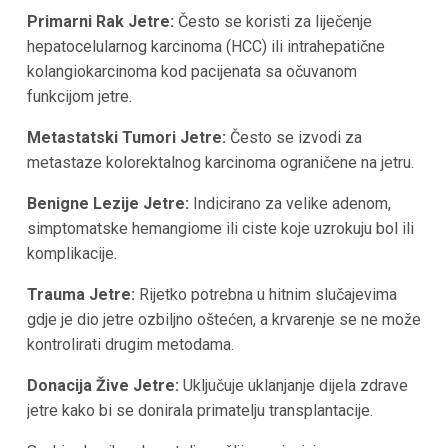
Primarni Rak Jetre:
Često se koristi za liječenje
hepatocelularnog karcinoma (HCC) ili intrahepatične
kolangiokarcinoma kod pacijenata sa očuvanom
funkcijom jetre.
Metastatski Tumori Jetre:
Često se izvodi za
metastaze kolorektalnog karcinoma ograničene na jetru.
Benigne Lezije Jetre:
Indicirano za velike adenom,
simptomatske hemangiome ili ciste koje uzrokuju bol ili
komplikacije.
Trauma Jetre:
Rijetko potrebna u hitnim slučajevima
gdje je dio jetre ozbiljno oštećen, a krvarenje se ne može
kontrolirati drugim metodama.
Donacija Žive Jetre:
Uključuje uklanjanje dijela zdrave
jetre kako bi se donirala primatelju transplantacije.