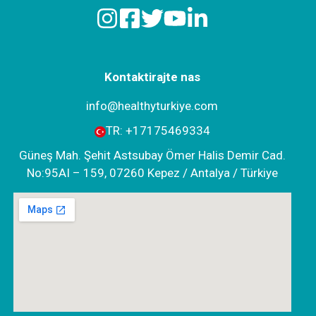
Kontaktirajte nas
info@healthyturkiye.com
TR:
+‪17175469334‬
Güneş Mah. Şehit Astsubay Ömer Halis Demir Cad.
No:95AI – 159, 07260 Kepez / Antalya / Türkiye