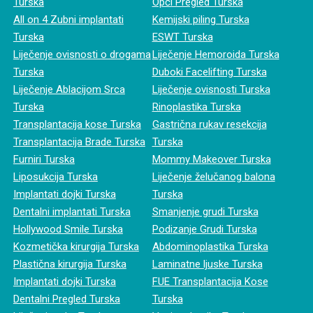
Turska
Opći Pregled Turska
All on 4 Zubni implantati
Kemijski piling Turska
Turska
ESWT Turska
Liječenje ovisnosti o drogama
Liječenje Hemoroida Turska
Turska
Duboki Facelifting Turska
Liječenje Ablacijom Srca
Liječenje ovisnosti Turska
Turska
Rinoplastika Turska
Transplantacija kose Turska
Gastrična rukav resekcija
Transplantacija Brade Turska
Turska
Furniri Turska
Mommy Makeover Turska
Liposukcija Turska
Liječenje želučanog balona
Implantati dojki Turska
Turska
Dentalni implantati Turska
Smanjenje grudi Turska
Hollywood Smile Turska
Podizanje Grudi Turska
Kozmetička kirurgija Turska
Abdominoplastika Turska
Plastična kirurgija Turska
Laminatne ljuske Turska
Implantati dojki Turska
FUE Transplantacija Kose
Dentalni Pregled Turska
Turska