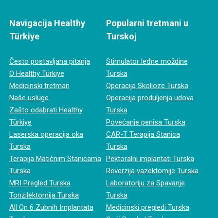
Navigacija Healthy
Popularni tretmani u
Türkiye
Turskoj
Često postavljana pitanja
Stimulator leđne moždine
O Healthy Türkiye
Turska
Medicinski tretman
Operacija Skolioze Turska
Naše usluge
Operacija produljenja udova
Zašto odabrati Healthy
Turska
Türkiye
Povećanje penisa Turska
Laserska operacija oka
CAR-T Terapija Stanica
Turska
Turska
Terapija Matičnim Stanicama
Pektoralni implantati Turska
Turska
Reverzija vazektomije Turska
MRI Pregled Turska
Laboratoriju za Spavanje
Tonzilektomija Turska
Turska
All On 6 Zubnih Implantata
Medicinski pregledi Turska