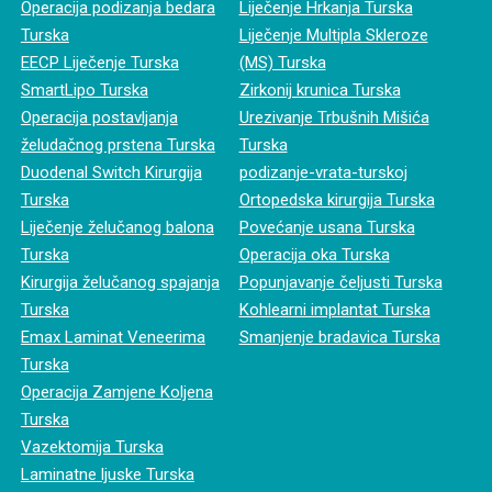
Operacija podizanja bedara
Liječenje Hrkanja Turska
Turska
Liječenje Multipla Skleroze
EECP Liječenje Turska
(MS) Turska
SmartLipo Turska
Zirkonij krunica Turska
Operacija postavljanja
Urezivanje Trbušnih Mišića
želudačnog prstena Turska
Turska
Duodenal Switch Kirurgija
podizanje-vrata-turskoj
Turska
Ortopedska kirurgija Turska
Liječenje želučanog balona
Povećanje usana Turska
Turska
Operacija oka Turska
Kirurgija želučanog spajanja
Popunjavanje čeljusti Turska
Turska
Kohlearni implantat Turska
Emax Laminat Veneerima
Smanjenje bradavica Turska
Turska
Operacija Zamjene Koljena
Turska
Vazektomija Turska
Laminatne ljuske Turska