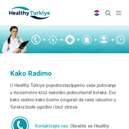
S
k
i
p
t
o
c
o
n
t
Kako Radimo
e
U Healthy Türkiye pojednostavljujemo vaše putovanje
n
u inozemstvo kroz nekoliko jednostavnih koraka. Evo
t
kako radimo kako bismo osigurali da vaše iskustvo u
Turskoj bude ugodno i bez stresa:
Kontaktirajte nas:
Obratite se Healthy