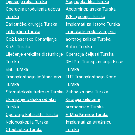
Liječenje raka Turska
Vaginoplastika Turska
Operacija produljenja udova
Abdominoplastika Turska
Turska
IVF Liječenje Turska
Bariatrička kirurgija Turska
Implantati za listove Turska
Lifting lica Turska
Transkateterska zamjena
Co2 Lasersko Obnavljanje
aortnog zaliska Turska
Kože Turska
Botox Turska
Liječenje erektilne disfunkcije
Operacija čeljusti Turska
Turska
DHI Pro Transplantacija Kose
BBL Turska
Turska
Transplantacija koštane srži
FUT Transplantacija Kose
Turska
Turska
Stomatološki tretman Turska
Zubne krunice Turska
Uklanjanje ožiljaka od akni
Kirurgija želučane
Turska
premosnice Turska
Operacija katarakte Turska
E-Max Krunice Turska
Kolonoskopija Turska
Implantati za stražnjicu
Otoplastika Turska
Turska