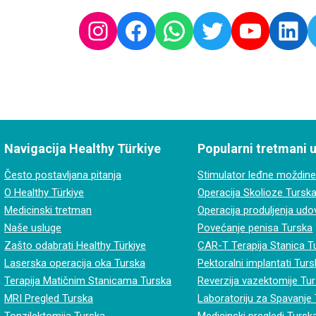
Instagram
Facebook
Whatsapp
Twitter
Youtub
Lin
Navigacija Healthy Türkiye
Popularni tretmani 
Često postavljana pitanja
Stimulator leđne moždine
O Healthy Türkiye
Operacija Skolioze Tursk
Medicinski tretman
Operacija produljenja udo
Naše usluge
Povećanje penisa Turska
Zašto odabrati Healthy Türkiye
CAR-T Terapija Stanica T
Laserska operacija oka Turska
Pektoralni implantati Tur
Terapija Matičnim Stanicama Turska
Reverzija vazektomije Tu
MRI Pregled Turska
Laboratoriju za Spavanje