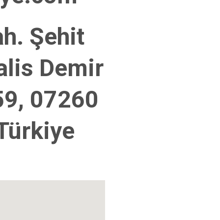
h. Şehit
lis Demir
59, 07260
 Türkiye