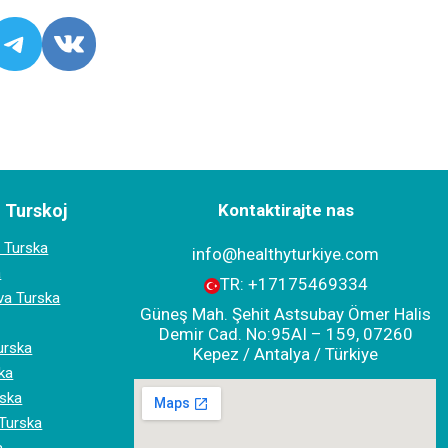
e
kedin
Telegram
Vk
u Turskoj
Kontaktirajte nas
 Turska
info@healthyturkiye.com
a
TR:
+‪17175469334‬
va Turska
Güneş Mah. Şehit Astsubay Ömer Halis
Demir Cad. No:95AI – 159, 07260
urska
Kepez / Antalya / Türkiye
ska
rska
 Turska