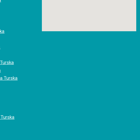
a
ska
a
 Turska
a
na Turska
 Turska