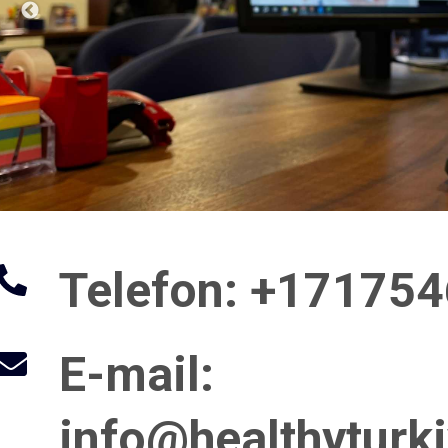
Telefon
: +‪17175
E-mail
:
info@healthyturk