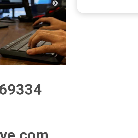
469334‬
iye.com