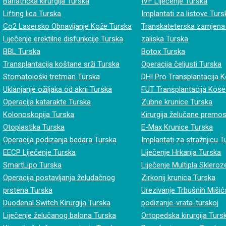
Bariatrička kirurgija Turska
IVF Liječenje Turska
Lifting lica Turska
Implantati za listove Turs
Co2 Lasersko Obnavljanje Kože Turska
Transkateterska zamjena
Liječenje erektilne disfunkcije Turska
zaliska Turska
BBL Turska
Botox Turska
Transplantacija koštane srži Turska
Operacija čeljusti Turska
Stomatološki tretman Turska
DHI Pro Transplantacija 
Uklanjanje ožiljaka od akni Turska
FUT Transplantacija Kose
Operacija katarakte Turska
Zubne krunice Turska
Kolonoskopija Turska
Kirurgija želučane premo
Otoplastika Turska
E-Max Krunice Turska
Operacija podizanja bedara Turska
Implantati za stražnjicu 
EECP Liječenje Turska
Liječenje Hrkanja Turska
SmartLipo Turska
Liječenje Multipla Sklero
Operacija postavljanja želudačnog
Zirkonij krunica Turska
prstena Turska
Urezivanje Trbušnih Mišić
Duodenal Switch Kirurgija Turska
podizanje-vrata-turskoj
Liječenje želučanog balona Turska
Ortopedska kirurgija Turs