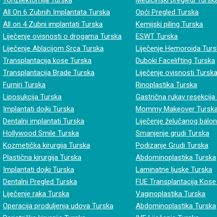
Tonzilektomija Turska
Medicinski pregledi Tursk
All On 6 Zubnih Implantata Turska
Opći Pregled Turska
All on 4 Zubni implantati Turska
Kemijski piling Turska
Liječenje ovisnosti o drogama Turska
ESWT Turska
Liječenje Ablacijom Srca Turska
Liječenje Hemoroida Tur
Transplantacija kose Turska
Duboki Facelifting Turska
Transplantacija Brade Turska
Liječenje ovisnosti Tursk
Furniri Turska
Rinoplastika Turska
Liposukcija Turska
Gastrična rukav resekcija
Implantati dojki Turska
Mommy Makeover Tursk
Dentalni implantati Turska
Liječenje želučanog balo
Hollywood Smile Turska
Smanjenje grudi Turska
Kozmetička kirurgija Turska
Podizanje Grudi Turska
Plastična kirurgija Turska
Abdominoplastika Turska
Implantati dojki Turska
Laminatne ljuske Turska
Dentalni Pregled Turska
FUE Transplantacija Kose
Liječenje raka Turska
Vaginoplastika Turska
Operacija produljenja udova Turska
Abdominoplastika Turska