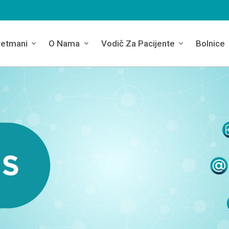
retmani
O Nama
Vodič Za Pacijente
Bolnice