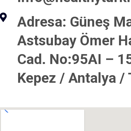
Adresa
: Güneş Ma
Astsubay Ömer Ha
Cad. No:95AI – 1
Kepez / Antalya /