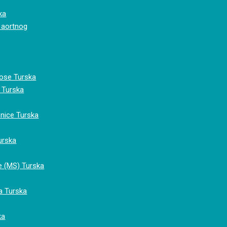
ka
 aortnog
Kose Turska
 Turska
snice Turska
Turska
ze (MS) Turska
a Turska
ka