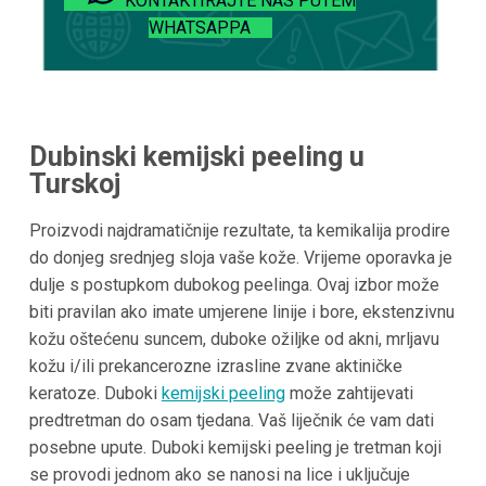
KONTAKTIRAJTE NAS PUTEM
WHATSAPPA
Dubinski kemijski peeling u
Turskoj
Proizvodi najdramatičnije rezultate, ta kemikalija prodire
do donjeg srednjeg sloja vaše kože. Vrijeme oporavka je
dulje s postupkom dubokog peelinga. Ovaj izbor može
biti pravilan ako imate umjerene linije i bore, ekstenzivnu
kožu oštećenu suncem, duboke ožiljke od akni, mrljavu
kožu i/ili prekancerozne izrasline zvane aktiničke
keratoze. Duboki
kemijski peeling
može zahtijevati
predtretman do osam tjedana. Vaš liječnik će vam dati
posebne upute. Duboki kemijski peeling je tretman koji
se provodi jednom ako se nanosi na lice i uključuje