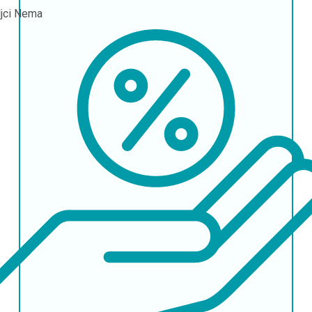
ljci
Nema