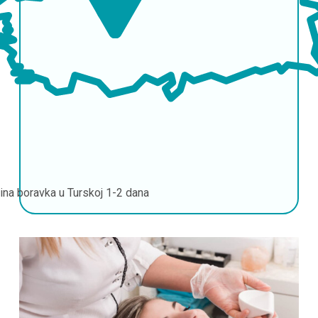
jina boravka u Turskoj
1-2 dana