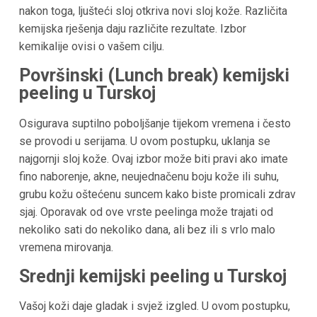
nakon toga, ljušteći sloj otkriva novi sloj kože. Različita
kemijska rješenja daju različite rezultate. Izbor
kemikalije ovisi o vašem cilju.
Površinski (Lunch break) kemijski
peeling u
Turskoj
Osigurava suptilno poboljšanje tijekom vremena i često
se provodi u serijama. U ovom postupku, uklanja se
najgornji sloj kože. Ovaj izbor može biti pravi ako imate
fino naborenje, akne, neujednačenu boju kože ili suhu,
grubu kožu oštećenu suncem kako biste promicali zdrav
sjaj. Oporavak od ove vrste peelinga može trajati od
nekoliko sati do nekoliko dana, ali bez ili s vrlo malo
vremena mirovanja.
Srednji kemijski peeling u
Turskoj
Vašoj koži daje gladak i svjež izgled. U ovom postupku,