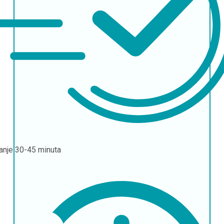
janje
30-45 minuta