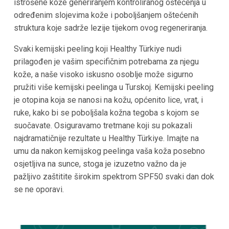
istrošene kože generiranjem kontroliranog oštećenja u
određenim slojevima kože i poboljšanjem oštećenih
struktura koje sadrže lezije tijekom ovog regeneriranja.
Svaki kemijski peeling koji Healthy Türkiye nudi
prilagođen je vašim specifičnim potrebama za njegu
kože, a naše visoko iskusno osoblje može sigurno
pružiti više kemijski peelinga u Turskoj. Kemijski peeling
je otopina koja se nanosi na kožu, općenito lice, vrat, i
ruke, kako bi se poboljšala kožna tegoba s kojom se
suočavate. Osiguravamo tretmane koji su pokazali
najdramatičnije rezultate u Healthy Türkiye. Imajte na
umu da nakon kemijskog peelinga vaša koža posebno
osjetljiva na sunce, stoga je izuzetno važno da je
pažljivo zaštitite širokim spektrom SPF50 svaki dan dok
se ne oporavi.