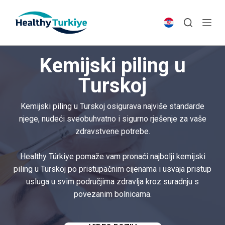
S
k
i
p
Kemijski piling u
t
o
Turskoj
c
o
Kemijski piling u Turskoj osigurava najviše standarde
n
njege, nudeći sveobuhvatno i sigurno rješenje za vaše
t
zdravstvene potrebe.
e
n
Healthy Türkiye pomaže vam pronaći najbolji kemijski
t
piling u Turskoj po pristupačnim cijenama i usvaja pristup
usluga u svim područjima zdravlja kroz suradnju s
povezanim bolnicama.