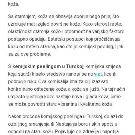
koža.
Sa starenjem, koža se obnavlja sporije nego prije, što
uzrokuje mat izgled površine kože. Kako starost raste,
elastičnost starenja kože i otpornost na vanjske faktore
postupno opadaju. Estetski postupci koji pročišćavaju
kožu od mrtvih stanica, kao što je kemijski peeling, lijek
su za ove probleme.
S
kemijskim peelingom u Turskoj
, kemijska smjesa
koja sadrži kiselo sredstvo nanosi se na
vrat
, lice ili
područje ruku. Ova kemikalija ima za cilj izazvati
kontrolirano oštećenje kože, a koža se ljušti. Na taj način
umjesto ljuštenja kože nastaje nova i glađa koža, čime
se može povratiti stara vibrantna i kvalitetna koža.
Nakon procesa kemijskog peelinga u Turskoj, dolazi do
ozbiljnog smanjenja ili Nestajanja bora i skin spots u
odnosu na staru kožu. Pojavljuje se zdravija i napetija