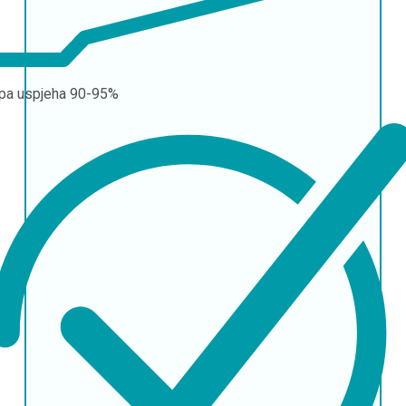
pa uspjeha
90-95%