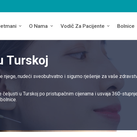
retmani
O Nama
Vodič Za Pacijente
Bolnice
u Turskoj
de njege, nudeći sveobuhvatno i sigurno rješenje za vaše zdravs
čeljusti u Turskoj po pristupačnim cijenama i usvaja 360-stupnje
bolnice.