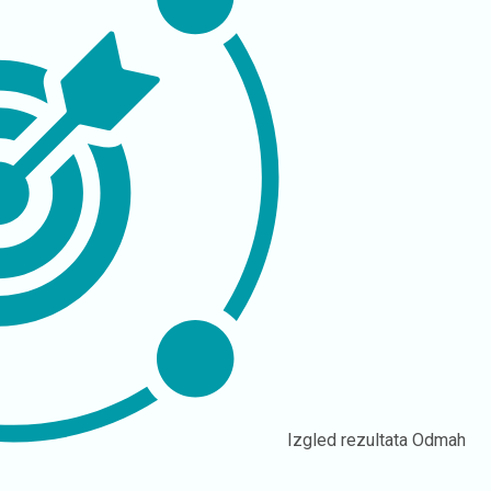
Izgled rezultata
Odmah