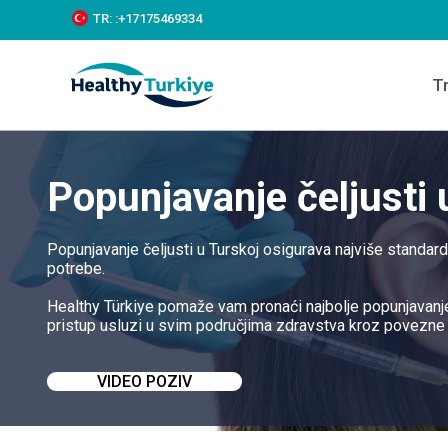
S
TR:
:+‪17175469334‬
k
i
p
T
t
o
c
o
n
Popunjavanje čeljusti 
t
e
n
t
Popunjavanje čeljusti u Turskoj osigurava najviše standar
potrebe.
Healthy Türkiye pomaže vam pronaći najbolje popunjavanje 
pristup usluzi u svim područjima zdravstva kroz povezne 
VIDEO POZIV