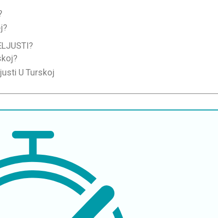
?
j?
ELJUSTI?
skoj?
usti U Turskoj