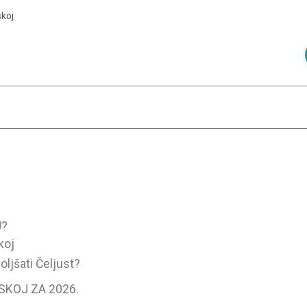
skoj
J?
koj
ljšati Čeljust?
SKOJ ZA 2026.