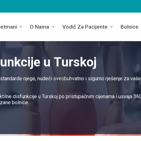
retmani
O Nama
Vodič Za Pacijente
Bolnice
funkcije u Turskoj
e standarde njege, nudeći sveobuhvatno i sigurno rješenje za vaše
ktilne disfunkcije u Turskoj po pristupačnim cijenama i usvaja 36
zane bolnice.