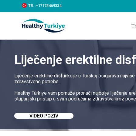
S
TR:
:+‪17175469334‬
k
i
p
T
t
o
c
o
n
Liječenje erektilne dis
t
e
n
t
Liječenje erektilne disfunkcije u Turskoj osigurava najviš
zdravstvene potrebe.
Healthy Türkiye vam pomaže pronaći najbolje liječenje ere
stupanjski pristup u svim područjima zdravstva kroz pove
VIDEO POZIV