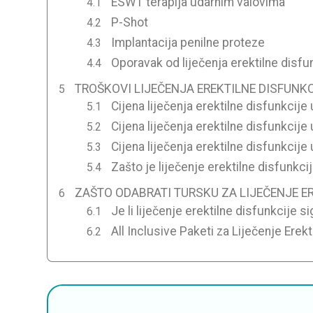
ESWT terapija udarnim valovima
P-Shot
Implantacija penilne proteze
Oporavak od liječenja erektilne disfu
TROŠKOVI LIJEČENJA EREKTILNE DISFUNKC
Cijena liječenja erektilne disfunkcije u
Cijena liječenja erektilne disfunkcije
Cijena liječenja erektilne disfunkcije
Zašto je liječenje erektilne disfunkcij
ZAŠTO ODABRATI TURSKU ZA LIJEČENJE E
Je li liječenje erektilne disfunkcije s
All Inclusive Paketi za Liječenje Erek