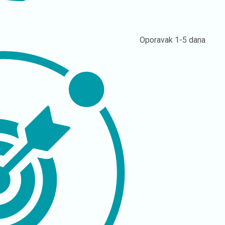
Oporavak
1-5 dana