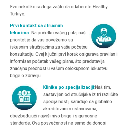
Evo nekoliko razloga zašto da odaberete Healthy
Türkiye:
Prvi kontakt sa stručnim
lekarima:
Na početku vašeg puta, naš
prioritet je da vas povežemo sa
iskusnim stručnjacima za vašu početnu
konsultaciju. Ovaj ključni prvi korak osigurava pravilan i
informisan početak vašeg plana, što predstavlja
značajnu prednost u vašem celokupnom iskustvu
brige o zdravlju.
Klinike po specijalizaciji
:
Naš tim,
sastavljen od stručnjaka iz tri različite
specijalnosti, sarađuje sa globalno
akreditovanim ustanovama,
obezbeđujući najviši nivo brige i sigurnosne
standarde. Ova posvećenost ne samo da donosi