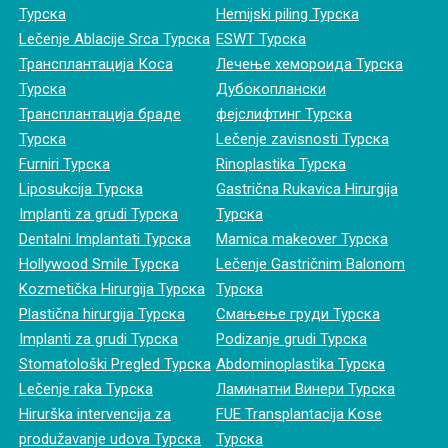
Турска
Hemijski piling Турска
Lečenje Ablacije Srca Турска
ESWT Турска
Трансплантација Коса
Лечење хемороида Турска
Турска
Дубокоплански
Трансплантација браде
фејслифтинг Турска
Турска
Lečenje zavisnosti Турска
Furniri Турска
Rinoplastika Турска
Liposukcija Турска
Gastrična Rukavica Hirurgija
Implanti za grudi Турска
Турска
Dentalni Implantati Турска
Mamica makeover Турска
Hollywood Smile Турска
Lečenje Gastričnim Balonom
Kozmetička Hirurgija Турска
Турска
Plastična hirurgija Турска
Смањење груди Турска
Implanti za grudi Турска
Podizanje grudi Турска
Stomatološki Pregled Турска
Abdominoplastika Турска
Lečenje raka Турска
Ламинатни Винери Турска
Hirurška intervencija za
FUE Transplantacija Kose
produžavanje udova Турска
Турска