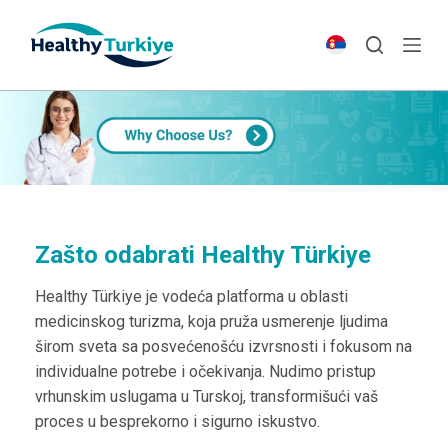
S
k
i
p
t
o
c
o
n
t
Zašto odabrati Healthy Türkiye
e
Healthy Türkiye je vodeća platforma u oblasti
n
medicinskog turizma, koja pruža usmerenje ljudima
t
širom sveta sa posvećenošću izvrsnosti i fokusom na
individualne potrebe i očekivanja. Nudimo pristup
vrhunskim uslugama u Turskoj, transformišući vaš
proces u besprekorno i sigurno iskustvo.