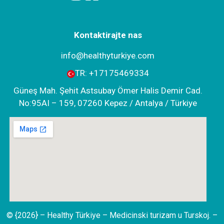
Kontaktirajte nas
info@healthyturkiye.com
TR:
+‪17175469334‬
Güneş Mah. Şehit Astsubay Ömer Halis Demir Cad.
No:95AI – 159, 07260 Kepez / Antalya / Türkiye
© {2026} – Healthy Türkiye – Medicinski turizam u Turskoj. –