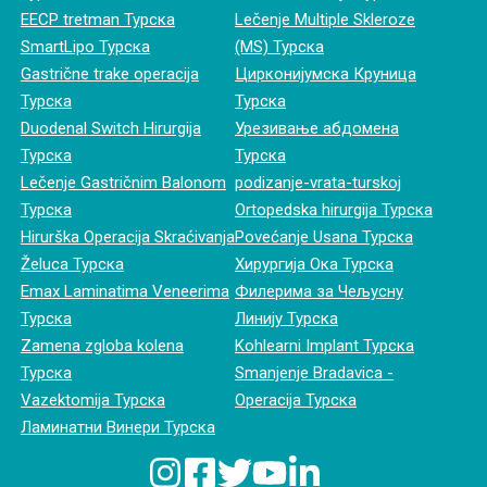
EECP tretman Турска
Lečenje Multiple Skleroze
SmartLipo Турска
(MS) Турска
Gastrične trake operacija
Цирконијумска Круница
Турска
Турска
Duodenal Switch Hirurgija
Урезивање абдомена
Турска
Турска
Lečenje Gastričnim Balonom
podizanje-vrata-turskoj
Турска
Ortopedska hirurgija Турска
Hirurška Operacija Skraćivanja
Povećanje Usana Турска
Želuca Турска
Хирургија Ока Турска
Emax Laminatima Veneerima
Филерима за Чељусну
Турска
Линију Турска
Zamena zgloba kolena
Kohlearni Implant Турска
Турска
Smanjenje Bradavica -
Vazektomija Турска
Operacija Турска
Ламинатни Винери Турска