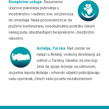
Kompletne usluge
:
Razumemo
izazove planiranja putovanja u
inostranstvo i nudimo sve, od prevoza
do smeštaja. Naša posvećenost je da
pružimo kontinuiranu, sveobuhvatnu podršku tokom
vašeg puta, obezbeđujući besprekorno i bezbrižno
iskustvo.
Antalija, Turska
:
Naš centar se
nalazi u Antaliji, vodećoj destinaciji za
odmor u Turskoj. Idealno za one koji
žele da spoje lečenje sa odmorom,
izuzetna lepota Antalije i vrhunski objekti poboljšavaju
vašu oporavak, čineći vašu posetu nezaboravnom.