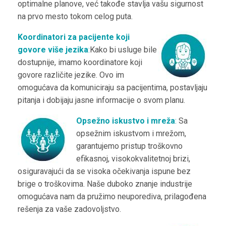
optimalne planove, već takođe stavlja vašu sigurnost
na prvo mesto tokom celog puta.
Koordinatori za pacijente koji
govore više jezika
:
Kako bi usluge bile
dostupnije, imamo koordinatore koji
govore različite jezike. Ovo im
omogućava da komuniciraju sa pacijentima, postavljaju
pitanja i dobijaju jasne informacije o svom planu.
Opsežno iskustvo i mreža
:
Sa
opsežnim iskustvom i mrežom,
garantujemo pristup troškovno
efikasnoj, visokokvalitetnoj brizi,
osiguravajući da se visoka očekivanja ispune bez
brige o troškovima. Naše duboko znanje industrije
omogućava nam da pružimo neuporediva, prilagođena
rešenja za vaše zadovoljstvo.