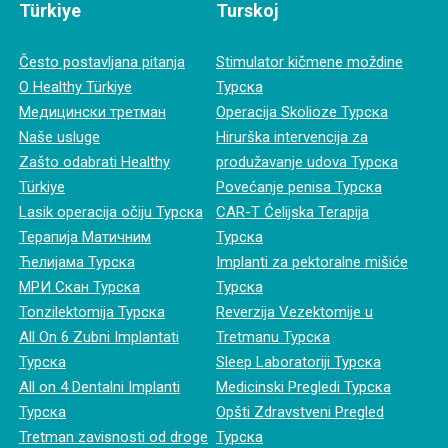
Türkiye
Turskoj
Često postavljana pitanja
Stimulator kičmene moždine
O Healthy Türkiye
Турска
Медицински третман
Operacija Skolioze Турска
Naše usluge
Hirurška intervencija za
Zašto odabrati Healthy
produžavanje udova Турска
Türkiye
Povećanje penisa Турска
Lasik operacija očiju Турска
CAR-T Ćelijska Terapija
Терапија Матичним
Турска
Ћелијама Турска
Implanti za pektoralne mišiće
МРИ Скан Турска
Турска
Tonzilektomija Турска
Reverzija Vezektomije u
All On 6 Zubni Implantati
Tretmanu Турска
Турска
Sleep Laboratoriji Турска
All on 4 Dentalni Implanti
Medicinski Pregledi Турска
Турска
Opšti Zdravstveni Pregled
Tretman zavisnosti od droge
Турска