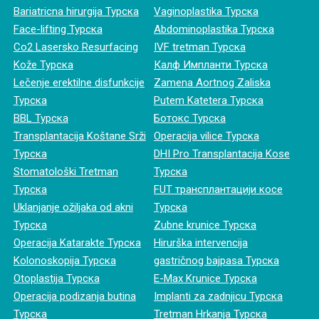
Bariatricna hirurgija Турска
Vaginoplastika Турска
Face-lifting Турска
Abdominoplastika Турска
Co2 Lasersko Resurfacing
IVF tretman Турска
Kože Турска
Калф Импланти Турска
Lečenje erektilne disfunkcije
Zamena Aortnog Zaliska
Турска
Putem Katetera Турска
BBL Турска
Ботокс Турска
Transplantacija Koštane Srži
Operacija vilice Турска
Турска
DHI Pro Transplantacija Kose
Stomatološki Tretman
Турска
Турска
FUT трансплантацији косе
Uklanjanje ožiljaka od akni
Турска
Турска
Zubne krunice Турска
Operacija Katarakte Турска
Hirurška intervencija
Kolonoskopija Турска
gastričnog bajpasa Турска
Otoplastija Турска
E-Max Krunice Турска
Operacija podizanja butina
Implanti za zadnjicu Турска
Турска
Tretman Hrkanja Турска