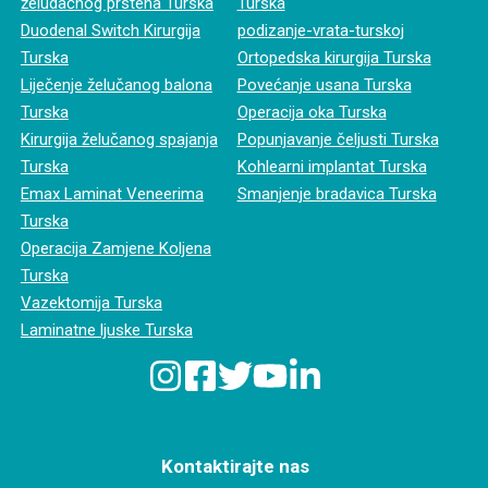
želudačnog prstena Turska
Turska
Duodenal Switch Kirurgija
podizanje-vrata-turskoj
Turska
Ortopedska kirurgija Turska
Liječenje želučanog balona
Povećanje usana Turska
Turska
Operacija oka Turska
Kirurgija želučanog spajanja
Popunjavanje čeljusti Turska
Turska
Kohlearni implantat Turska
Emax Laminat Veneerima
Smanjenje bradavica Turska
Turska
Operacija Zamjene Koljena
Turska
Vazektomija Turska
Laminatne ljuske Turska
Kontaktirajte nas