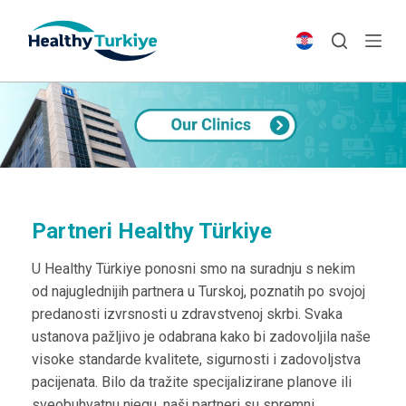
S
k
i
p
t
o
c
o
n
t
Partneri Healthy Türkiye
e
U Healthy Türkiye ponosni smo na suradnju s nekim
n
od najuglednijih partnera u Turskoj, poznatih po svojoj
t
predanosti izvrsnosti u zdravstvenoj skrbi. Svaka
ustanova pažljivo je odabrana kako bi zadovoljila naše
visoke standarde kvalitete, sigurnosti i zadovoljstva
pacijenata. Bilo da tražite specijalizirane planove ili
sveobuhvatnu njegu, naši partneri su spremni