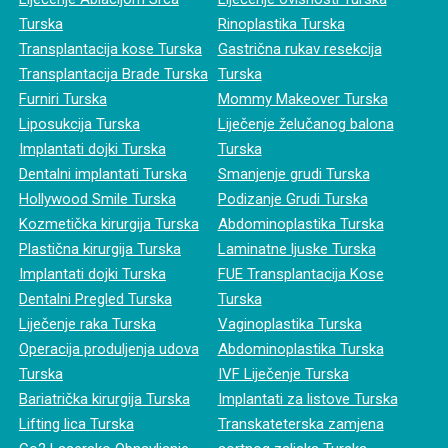
Turska
Rinoplastika Turska
Transplantacija kose Turska
Gastrična rukav resekcija
Transplantacija Brade Turska
Turska
Furniri Turska
Mommy Makeover Turska
Liposukcija Turska
Liječenje želučanog balona
Implantati dojki Turska
Turska
Dentalni implantati Turska
Smanjenje grudi Turska
Hollywood Smile Turska
Podizanje Grudi Turska
Kozmetička kirurgija Turska
Abdominoplastika Turska
Plastična kirurgija Turska
Laminatne ljuske Turska
Implantati dojki Turska
FUE Transplantacija Kose
Dentalni Pregled Turska
Turska
Liječenje raka Turska
Vaginoplastika Turska
Operacija produljenja udova
Abdominoplastika Turska
Turska
IVF Liječenje Turska
Bariatrička kirurgija Turska
Implantati za listove Turska
Lifting lica Turska
Transkateterska zamjena