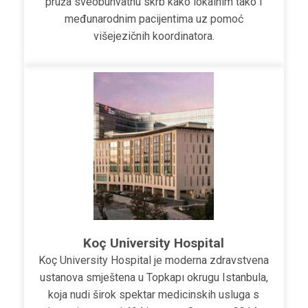
pruža sveobuhvatnu skrb kako lokalnim tako i
međunarodnim pacijentima uz pomoć
višejezičnih koordinatora.
Koç University Hospital
Koç University Hospital je moderna zdravstvena
ustanova smještena u Topkapı okrugu Istanbula,
koja nudi širok spektar medicinskih usluga s