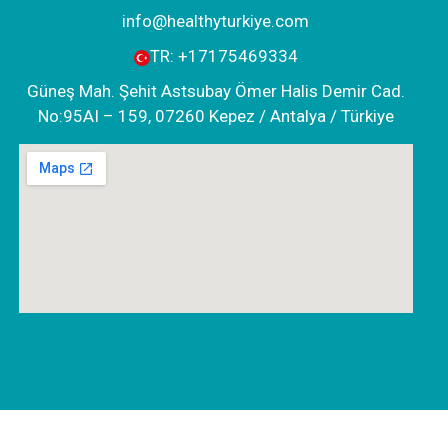
info@healthyturkiye.com
TR:
+‪17175469334‬
Güneş Mah. Şehit Astsubay Ömer Halis Demir Cad.
No:95AI – 159, 07260 Kepez / Antalya / Türkiye