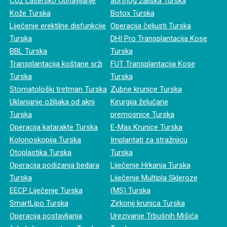
Co2 Lasersko Obnavljanje
aortnog zaliska Turska
Kože Turska
Botox Turska
Liječenje erektilne disfunkcije
Operacija čeljusti Turska
Turska
DHI Pro Transplantacija Kose
BBL Turska
Turska
Transplantacija koštane srži
FUT Transplantacija Kose
Turska
Turska
Stomatološki tretman Turska
Zubne krunice Turska
Uklanjanje ožiljaka od akni
Kirurgija želučane
Turska
premosnice Turska
Operacija katarakte Turska
E-Max Krunice Turska
Kolonoskopija Turska
Implantati za stražnjicu
Otoplastika Turska
Turska
Operacija podizanja bedara
Liječenje Hrkanja Turska
Turska
Liječenje Multipla Skleroze
EECP Liječenje Turska
(MS) Turska
SmartLipo Turska
Zirkonij krunica Turska
Operacija postavljanja
Urezivanje Trbušnih Mišića