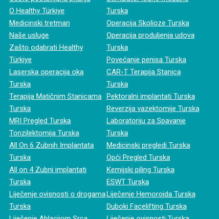
O Healthy Türkiye
Turska
Medicinski tretman
Operacija Skolioze Turska
Naše usluge
Operacija produljenja udova
Zašto odabrati Healthy
Turska
Türkiye
Povećanje penisa Turska
Laserska operacija oka
CAR-T Terapija Stanica
Turska
Turska
Terapija Matičnim Stanicama
Pektoralni implantati Turska
Turska
Reverzija vazektomije Turska
MRI Pregled Turska
Laboratoriju za Spavanje
Tonzilektomija Turska
Turska
All On 6 Zubnih Implantata
Medicinski pregledi Turska
Turska
Opći Pregled Turska
All on 4 Zubni implantati
Kemijski piling Turska
Turska
ESWT Turska
Liječenje ovisnosti o drogama
Liječenje Hemoroida Turska
Turska
Duboki Facelifting Turska
Liječenje Ablacijom Srca
Liječenje ovisnosti Turska