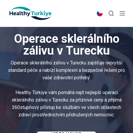
S
k
i
p
Operace sklerálního
t
o
zálivu v Turecku
c
o
Operace sklerálního zálivu v Turecku zajišťuje nejvyšší
n
standard péče a nabízí komplexní a bezpečné řešení pro
t
vaše zdravotní potřeby.
e
n
Healthy Türkiye vám pomáhá najít nejlepší operaci
t
sklerálního zálivu v Turecku za příznivé ceny a přijímá
360stupňový přístup ke službám ve všech oblastech
zdraví prostřednictvím přidružených nemocnic.