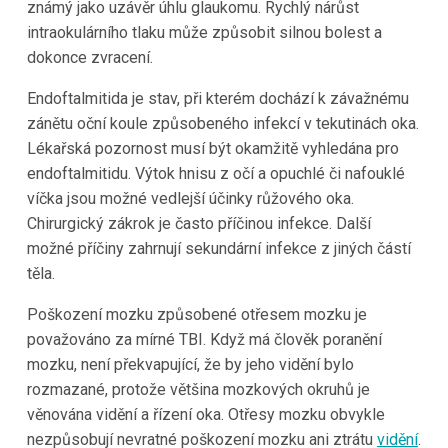
známý jako uzávěr úhlu glaukomu. Rychlý nárůst
intraokulárního tlaku může způsobit silnou bolest a
dokonce zvracení.
Endoftalmitida je stav, při kterém dochází k závažnému
zánětu oční koule způsobeného infekcí v tekutinách oka.
Lékařská pozornost musí být okamžitě vyhledána pro
endoftalmitidu. Výtok hnisu z očí a opuchlé či nafouklé
víčka jsou možné vedlejší účinky růžového oka.
Chirurgický zákrok je často příčinou infekce. Další
možné příčiny zahrnují sekundární infekce z jiných částí
těla.
Poškození mozku způsobené otřesem mozku je
považováno za mírné TBI. Když má člověk poranění
mozku, není překvapující, že by jeho vidění bylo
rozmazané, protože většina mozkových okruhů je
věnována vidění a řízení oka. Otřesy mozku obvykle
nezpůsobují nevratné poškození mozku ani ztrátu
vidění
.