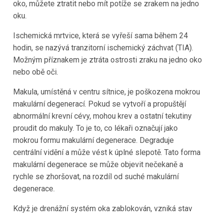
oko, můžete ztratit nebo mít potíže se zrakem na jedno
oku.
Ischemická mrtvice, která se vyřeší sama během 24
hodin, se nazývá tranzitorní ischemický záchvat (TIA).
Možným příznakem je ztráta ostrosti zraku na jedno oko
nebo obě oči.
Makula, umístěná v centru sítnice, je poškozena mokrou
makulární degenerací. Pokud se vytvoří a propuštějí
abnormální krevní cévy, mohou krev a ostatní tekutiny
proudit do makuly. To je to, co lékaři označují jako
mokrou formu makulární degenerace. Degraduje
centrální vidění a může vést k úplné slepotě. Tato forma
makulární degenerace se může objevit nečekaně a
rychle se zhoršovat, na rozdíl od suché makulární
degenerace.
Když je drenážní systém oka zablokován, vzniká stav