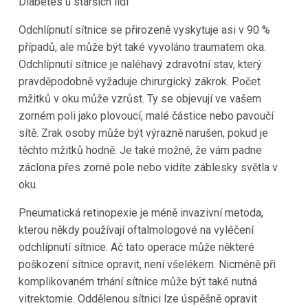
Diabetes u starších lidí
Odchlípnutí sítnice se přirozeně vyskytuje asi v 90 %
případů, ale může být také vyvoláno traumatem oka.
Odchlípnutí sítnice je naléhavý zdravotní stav, který
pravděpodobně vyžaduje chirurgický zákrok. Počet
mžitků v oku může vzrůst. Ty se objevují ve vašem
zorném poli jako plovoucí, malé částice nebo pavoučí
sítě. Zrak osoby může být výrazně narušen, pokud je
těchto mžitků hodně. Je také možné, že vám padne
záclona přes zorné pole nebo vidíte záblesky světla v
oku.
Pneumatická retinopexie je méně invazivní metoda,
kterou někdy používají oftalmologové na vyléčení
odchlípnutí sítnice. Ač tato operace může některé
poškození sítnice opravit, není všelékem. Nicméně při
komplikovaném trhání sítnice může být také nutná
vitrektomie. Oddělenou sítnici lze úspěšně opravit