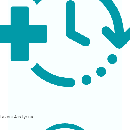
ravení
4-6 týdnů