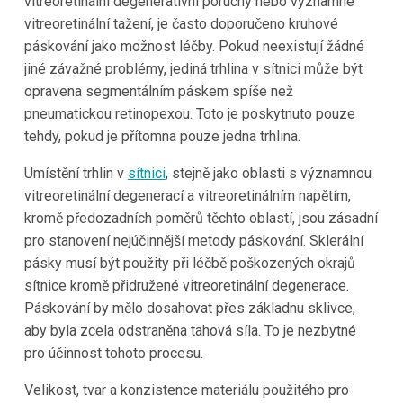
vitreoretinální degenerativní poruchy nebo významné
vitreoretinální tažení, je často doporučeno kruhové
páskování jako možnost léčby. Pokud neexistují žádné
jiné závažné problémy, jediná trhlina v sítnici může být
opravena segmentálním páskem spíše než
pneumatickou retinopexou. Toto je poskytnuto pouze
tehdy, pokud je přítomna pouze jedna trhlina.
Umístění trhlin v
sítnici
, stejně jako oblasti s významnou
vitreoretinální degenerací a vitreoretinálním napětím,
kromě předozadních poměrů těchto oblastí, jsou zásadní
pro stanovení nejúčinnější metody páskování. Sklerální
pásky musí být použity při léčbě poškozených okrajů
sítnice kromě přidružené vitreoretinální degenerace.
Páskování by mělo dosahovat přes základnu sklivce,
aby byla zcela odstraněna tahová síla. To je nezbytné
pro účinnost tohoto procesu.
Velikost, tvar a konzistence materiálu použitého pro