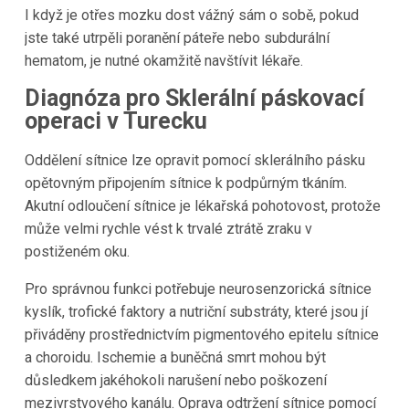
I když je otřes mozku dost vážný sám o sobě, pokud
jste také utrpěli poranění páteře nebo subdurální
hematom, je nutné okamžitě navštívit lékaře.
Diagnóza pro Sklerální páskovací
operaci v Turecku
Oddělení sítnice lze opravit pomocí sklerálního pásku
opětovným připojením sítnice k podpůrným tkáním.
Akutní odloučení sítnice je lékařská pohotovost, protože
může velmi rychle vést k trvalé ztrátě zraku v
postiženém oku.
Pro správnou funkci potřebuje neurosenzorická sítnice
kyslík, trofické faktory a nutriční substráty, které jsou jí
přiváděny prostřednictvím pigmentového epitelu sítnice
a choroidu. Ischemie a buněčná smrt mohou být
důsledkem jakéhokoli narušení nebo poškození
mezivrstvového kanálu. Oprava odtržení sítnice pomocí