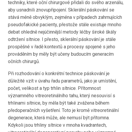
techniky, které oční chirurgové přidali do svého arzenálu,
aby usnadnili znovupřipojení. Sklerální páskování se
stává méně obvyklým, zejména v případech zahrnujících
pseudofakické pacienty, přestože stále existuje mnoho
debat ohledně nejúčinnější metody léčby široké škály
odtržení sítnice. I přesto, sklerální páskování je stále
prospěšné v řadě kontextů a procesy spojené s jeho
prováděním by měly být učeny budoucím generacím
očních chirurgů.
Při rozhodování o konkrétní technice páskování je
důležité vzít v úvahu řadu parametrů, jako je umístění,
počet, velikost a typ trhlin sítnice. Přítomnost
významného vitreoretinálního tahu, který nesouvisí s
trhlinami sítnice, by měla být také zvážena během
předoperačních vyšetření. Toto je kromě vitreoretinální
degenerace, která může, ale nemusí být přítomna.
Kdykoli jsou trhliny sítnice v mnoha kvadrantech,