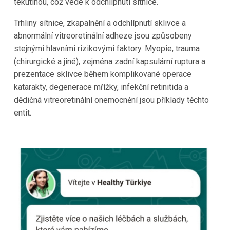
tekutinou, což vede k odchlípnutí sítnice.
Trhliny sítnice, zkapalnění a odchlípnutí sklivce a
abnormální vitreoretinální adheze jsou způsobeny
stejnými hlavními rizikovými faktory. Myopie, trauma
(chirurgické a jiné), zejména zadní kapsulární ruptura a
prezentace sklivce během komplikované operace
katarakty, degenerace mřížky, infekční retinitida a
dědičná vitreoretinální onemocnění jsou příklady těchto
entit.