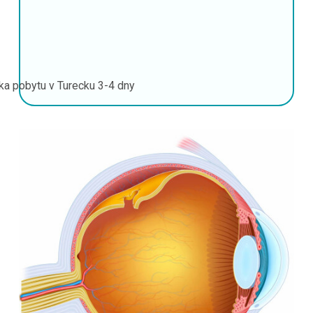
ka pobytu v Turecku
3-4 dny