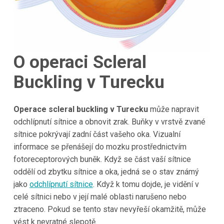
O operaci Scleral
Buckling v Turecku
Operace scleral buckling v Turecku
může napravit
odchlípnutí sítnice a obnovit zrak. Buňky v vrstvě zvané
sítnice pokrývají zadní část vašeho oka. Vizualní
informace se přenášejí do mozku prostřednictvím
fotoreceptorových buněk. Když se část vaší sítnice
oddělí od zbytku sítnice a oka, jedná se o stav známý
jako
odchlípnutí sítnice
. Když k tomu dojde, je vidění v
celé sítnici nebo v její malé oblasti narušeno nebo
ztraceno. Pokud se tento stav nevyřeší okamžitě, může
vést k nevratné slepotě.