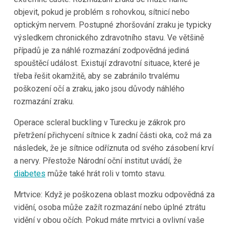
objevit, pokud je problém s rohovkou, sítnicí nebo
optickým nervem. Postupné zhoršování zraku je typicky
výsledkem chronického zdravotního stavu. Ve většině
případů je za náhlé rozmazání zodpovědná jediná
spouštěcí událost. Existují zdravotní situace, které je
třeba řešit okamžitě, aby se zabránilo trvalému
poškození očí a zraku, jako jsou důvody náhlého
rozmazání zraku.
Operace scleral buckling v Turecku je zákrok pro
přetržení přichycení sítnice k zadní části oka, což má za
následek, že je sítnice odříznuta od svého zásobení krví
a nervy. Přestože Národní oční institut uvádí, že
diabetes
může také hrát roli v tomto stavu.
Mrtvice: Když je poškozena oblast mozku odpovědná za
vidění, osoba může zažít rozmazání nebo úplné ztrátu
vidění v obou očích. Pokud máte mrtvici a ovlivní vaše