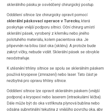
sklerálního pásku je osvědčený chirurgický postup.
Oddělení sítnice lze chirurgicky opravit pomocí
sklerální páskovací operace v Turecku
, která
poskytuje vnější podporu sítnici. Oční chirurg umístí
sklerální pásek, vyrobený z křemíku nebo jiného
polotuhého materiálu, kolem pacientova oka. Je
připevněn na bílou část oka (skléru). A protože bude
zakryt víčky, nebude vidět. Sklerální pásek se obvykle
neodstraňuje.
K utěsnění trhliny sítnice se spolu se sklerálním páskem
používá kryopexe (zmrazení) nebo laser. Tato část je
nezbytná pro opravu trhliny sítnice.
Oddělení sítnice lze opravit sklerálním páskem (vnější
podpora) a kryopexí nebo laserem (intraokulární léčba).
Dále může být do oka vstříknuta plynová bublina nebo
odsána subretinální tekutina z vnějšího povrchu oka, aby