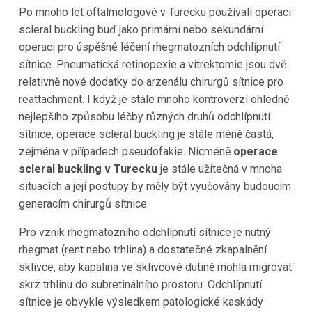
Po mnoho let oftalmologové v Turecku používali operaci
scleral buckling buď jako primární nebo sekundární
operaci pro úspěšné léčení rhegmatozních odchlípnutí
sítnice. Pneumatická retinopexie a vitrektomie jsou dvě
relativně nové dodatky do arzenálu chirurgů sítnice pro
reattachment. I když je stále mnoho kontroverzí ohledně
nejlepšího způsobu léčby různých druhů odchlípnutí
sítnice, operace scleral buckling je stále méně častá,
zejména v případech pseudofakie. Nicméně
operace
scleral buckling v Turecku
je stále užitečná v mnoha
situacích a její postupy by měly být vyučovány budoucím
generacím chirurgů sítnice.
Pro vznik rhegmatozního odchlípnutí sítnice je nutný
rhegmat (rent nebo trhlina) a dostatečné zkapalnění
sklivce, aby kapalina ve sklivcové dutině mohla migrovat
skrz trhlinu do subretinálního prostoru. Odchlípnutí
sítnice je obvykle výsledkem patologické kaskády