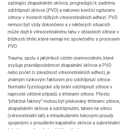
začínající zkapalněním sklivce, progredující k zadnímu
odchlípnutí sklivce (PVD) a nakonec končící rupturami
sítnice v místech těžkých vitreoretinálních adhezí. PVD
nemusí být vždy dokončeno a v některých situacích
může dojít k vitreoretinálnímu tahu v oblastech sítnice v
blízkosti trhlin, které nemají nic společného s procesem
PVD.
Trauma, spolu s jakýmkoli očním onemocněním, které
zvyšuje pravděpodobnost zkapalnění sklivce a PVD
nebo počet či závažnost vitreoretinálních adhezí, je
známým rizikovým faktorem pro odchlípnutí sítnice.
Normální fyziologické síly brání odchlípnutí sítnice v
naprosté většině případů s trhlinami sítnice. Přesto
"přídržné faktory" mohou být překonány trhlinami sítnice,
zkapalněním sklivce a odchlípnutím, tahem na sítnici
(vitreoretinální tah) a intraokulárními tokovými proudy
spojenými s prouděním kapalného sklivce a subretinální