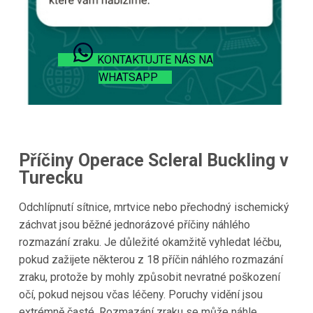
KONTAKTUJTE NÁS NA
WHATSAPP
Příčiny Operace Scleral Buckling v
Turecku
Odchlípnutí sítnice, mrtvice nebo přechodný ischemický
záchvat jsou běžné jednorázové příčiny náhlého
rozmazání zraku. Je důležité okamžitě vyhledat léčbu,
pokud zažijete některou z 18 příčin náhlého rozmazání
zraku, protože by mohly způsobit nevratné poškození
očí, pokud nejsou včas léčeny. Poruchy vidění jsou
extrémně časté. Rozmazání zraku se může náhle