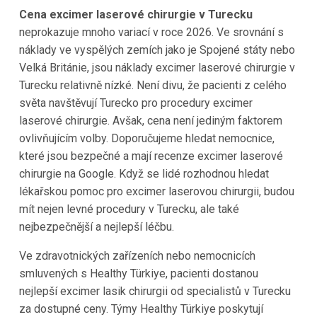
Cena excimer laserové chirurgie v Turecku
neprokazuje mnoho variací v roce 2026. Ve srovnání s
náklady ve vyspělých zemích jako je Spojené státy nebo
Velká Británie, jsou náklady excimer laserové chirurgie v
Turecku relativně nízké. Není divu, že pacienti z celého
světa navštěvují Turecko pro procedury excimer
laserové chirurgie. Avšak, cena není jediným faktorem
ovlivňujícím volby. Doporučujeme hledat nemocnice,
které jsou bezpečné a mají recenze excimer laserové
chirurgie na Google. Když se lidé rozhodnou hledat
lékařskou pomoc pro excimer laserovou chirurgii, budou
mít nejen levné procedury v Turecku, ale také
nejbezpečnější a nejlepší léčbu.
Ve zdravotnických zařízeních nebo nemocnicích
smluvených s Healthy Türkiye, pacienti dostanou
nejlepší excimer lasik chirurgii od specialistů v Turecku
za dostupné ceny. Týmy Healthy Türkiye poskytují