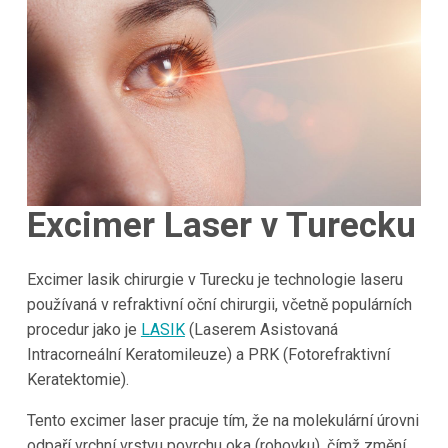
Excimer Laser v Turecku
Excimer lasik chirurgie v Turecku je technologie laseru
používaná v refraktivní oční chirurgii, včetně populárních
procedur jako je
LASIK
(Laserem Asistovaná
Intracorneální Keratomileuze) a PRK (Fotorefraktivní
Keratektomie).
Tento excimer laser pracuje tím, že na molekulární úrovni
odpaří vrchní vrstvu povrchu oka (rohovku), čímž změní