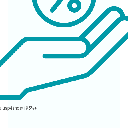
a úspěšnosti
95%+