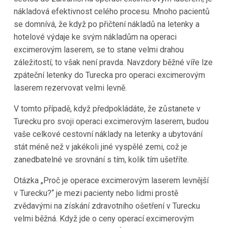
nákladová efektivnost celého procesu. Mnoho pacientů
se domnívá, že když po přičtení nákladů na letenky a
hotelové výdaje ke svým nákladům na operaci
excimerovým laserem, se to stane velmi drahou
záležitostí; to však není pravda. Navzdory běžné víře lze
zpáteční letenky do Turecka pro operaci excimerovým
laserem rezervovat velmi levně.
V tomto případě, když předpokládáte, že zůstanete v
Turecku pro svoji operaci excimerovým laserem, budou
vaše celkové cestovní náklady na letenky a ubytování
stát méně než v jakékoli jiné vyspělé zemi, což je
zanedbatelné ve srovnání s tím, kolik tím ušetříte.
Otázka „Proč je operace excimerovým laserem levnější
v Turecku?“ je mezi pacienty nebo lidmi prostě
zvědavými na získání zdravotního ošetření v Turecku
velmi běžná. Když jde o ceny operací excimerovým