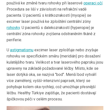
používá ke změně tvaru rohovky při laserové
operaci očí
.
Procedura se liší v závislosti na refrakční vadě
pacienta.
U pacientů s krátkozrakostí (myopie) se
excimer laser používá ke zploštění centrální zóny
rohovky
. U pacientů s dalekozrakostí (hyperopie) je
centrální zóna rohovky zvýšena odstraněním tkáně z
periferie.
U
astigmatismu
excimer laser zplošťuje nebo zvyšuje
rohovku ve specifickém směru (meridián) pro dosažení
kulatějšího tvaru.
Velikost a tvar laserového paprsku jsou
upraveny na základě požadované léčby. Místo, kde se
laser dotýká oka, se nazývá "bod". Menší bod vytváří
více zaměřený, vyšší-intenzivní paprsek, který se
pohybuje kolem oka rychleji, což umožňuje přesnější
léčbu. Healthy Türkiye zajišťuje, že pacienti dostávají
špičkovou péči v celém procesu.