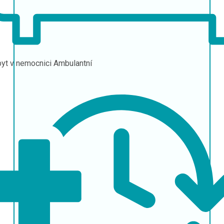
yt v nemocnici
Ambulantní