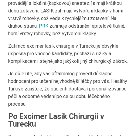
provádějí s lokální (kapkovou) anestezií a mají krátkou
dobu zotavení. LASIK zahrnuje vytvoření klapky v horní
vrstvě rohovky, což vede k rychlejšímu zotavení. Na
druhou stranu,
PRK
zahrnuje odstranění epitelové tkáně,
horní vrstvy rohovky, bez vytvoření klapky.
Zatímco excimer lasik chirurgie v Turecku je obvykle
úspěšná pro vhodné kandidáty, přichází s riziky a
komplikacemi, stejně jako jakýkoli jiný chirurgický zákrok.
Je důležité, aby váš oftalmolog provedl důkladné
hodnocení pro určení nejvhodnější léčby pro vás. Healthy
Türkiye zajišťuje, že pacienti dostávají personalizovanou
péči a odborné vedení po celou dobu léčebného
procesu.
Po Excimer Lasik Chirurgii v
Turecku