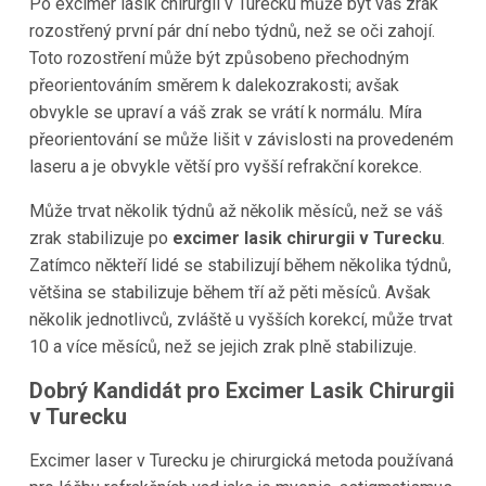
Po excimer lasik chirurgii v Turecku může být váš zrak
rozostřený první pár dní nebo týdnů, než se oči zahojí.
Toto rozostření může být způsobeno přechodným
přeorientováním směrem k dalekozrakosti; avšak
obvykle se upraví a váš zrak se vrátí k normálu. Míra
přeorientování se může lišit v závislosti na provedeném
laseru a je obvykle větší pro vyšší refrakční korekce.
Může trvat několik týdnů až několik měsíců, než se váš
zrak stabilizuje po
excimer lasik chirurgii v Turecku
.
Zatímco někteří lidé se stabilizují během několika týdnů,
většina se stabilizuje během tří až pěti měsíců. Avšak
několik jednotlivců, zvláště u vyšších korekcí, může trvat
10 a více měsíců, než se jejich zrak plně stabilizuje.
Dobrý Kandidát pro Excimer Lasik Chirurgii
v Turecku
Excimer laser v Turecku je chirurgická metoda používaná