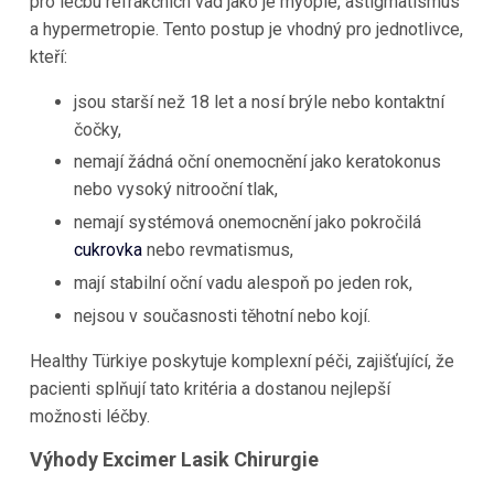
pro léčbu refrakčních vad jako je myopie, astigmatismus
a hypermetropie. Tento postup je vhodný pro jednotlivce,
kteří:
jsou starší než 18 let a nosí brýle nebo kontaktní
čočky,
nemají žádná oční onemocnění jako keratokonus
nebo vysoký nitrooční tlak,
nemají systémová onemocnění jako pokročilá
cukrovka
nebo revmatismus,
mají stabilní oční vadu alespoň po jeden rok,
nejsou v současnosti těhotní nebo kojí.
Healthy Türkiye poskytuje komplexní péči, zajišťující, že
pacienti splňují tato kritéria a dostanou nejlepší
možnosti léčby.
Výhody Excimer Lasik Chirurgie