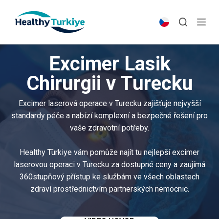
S
k
i
p
Excimer Lasik
t
o
Chirurgii v Turecku
c
o
Excimer laserová operace v Turecku zajišťuje nejvyšší
n
standardy péče a nabízí komplexní a bezpečné řešení pro
t
vaše zdravotní potřeby.
e
n
Healthy Türkiye vám pomůže najít tu nejlepší excimer
t
laserovou operaci v Turecku za dostupné ceny a zaujímá
360stupňový přístup ke službám ve všech oblastech
zdraví prostřednictvím partnerských nemocnic.