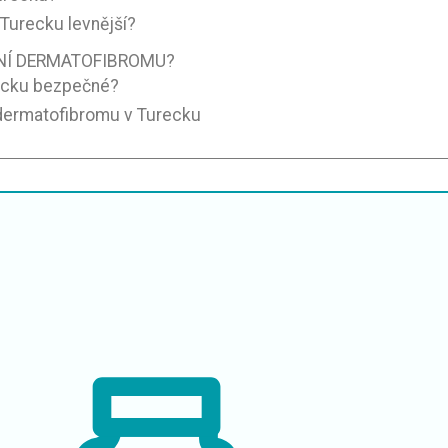
Turecku levnější?
NÍ DERMATOFIBROMU?
ecku bezpečné?
 dermatofibromu v Turecku