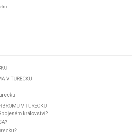
ecku
CKU
A V TURECKU
Turecku
FIBROMU V TURECKU
Spojeném království?
SA?
urecku?