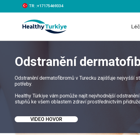
S
TR:
:+‪17175469334‬
k
i
p
Léč
t
o
c
o
n
Odstranění dermatofi
t
e
n
t
Odstranění dermatofibromů v Turecku zajišťuje nejvyšší s
potřeby.
Healthy Türkiye vám pomůže najít nejvhodnější odstranění
stupňů ke všem oblastem zdraví prostřednictvím přidruž
VIDEO HOVOR