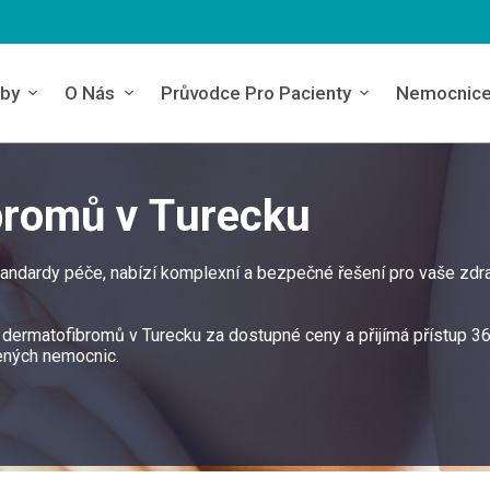
by
O Nás
Průvodce Pro Pacienty
Nemocnic
bromů v Turecku
tandardy péče, nabízí komplexní a bezpečné řešení pro vaše zdr
 dermatofibromů v Turecku za dostupné ceny a přijímá přístup 3
ených nemocnic.