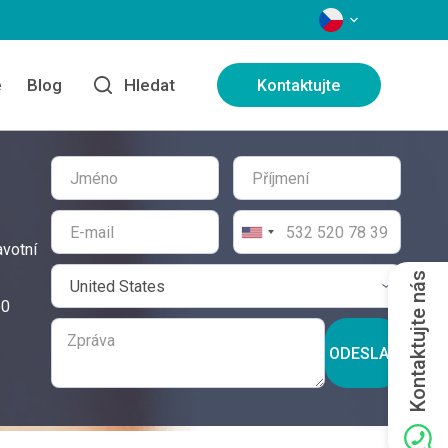
JAZYKY
e
Blog
Hledat
Kontaktujte
avotní
Kontaktujte nás
60
ODESLAT