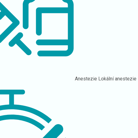
Anestezie
Lokální anestezie