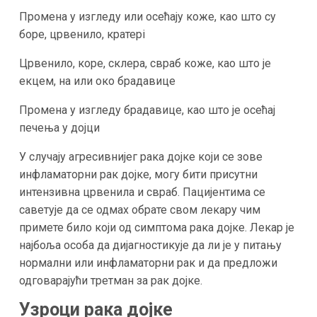
Промена у изгледу или осећају коже, као што су
боре, црвенило, кратері
Црвенило, коре, склера, свраб коже, као што је
екцем, на или око брадавице
Промена у изгледу брадавице, као што је осећај
печења у дојци
У случају агресивнијег рака дојке који се зове
инфламаторни рак дојке, могу бити присутни
интензивна црвенила и свраб. Пацијентима се
саветује да се одмах обрате свом лекару чим
примете било који од симптома рака дојке. Лекар је
најбоља особа да дијагностикује да ли је у питању
нормални или инфламаторни рак и да предложи
одговарајући третман за рак дојке.
Узроци рака дојке