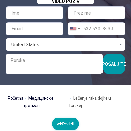
VIDEO POZIV
POŠALJITE
Početna
Медицински
Lečenje raka dojke u
третман
Turskoj
Podeli