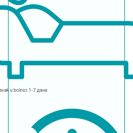
avak u bolnici
1-7 дана