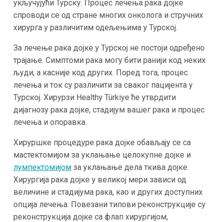
укључујући Турску. Процес лечења рака дојке
спроводи се од стране многих онколога и стручних
хирурга у различитим одељењима у Турској.
За лечење рака дојке у Турској не постоји одређено
трајање. Симптоми рака могу бити ранији код неких
људи, а касније код других. Поред тога, процес
лечења и ток су различити за сваког пацијента у
Турској. Хирурзи Healthy Türkiye ће утврдити
дијагнозу рака дојке, стадијум вашег рака и процес
лечења и опоравка.
Хируршке процедуре рака дојке обављају се са
мастектомијом за уклањање целокупне дојке и
лумпектомијом
за уклањање дела ткива дојке.
Хирургија рака дојке у великој мери зависи од
величине и стадијума рака, као и других доступних
опција лечења. Повезани типови реконструкције су
реконструкција дојке са флап хирургијом,