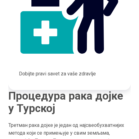
Dobijte pravi savet za vaše zdravlje
Процедура рака дојке
у Турској
Третман рака дојке је један од најсвеобухватнијих
метода који се примењује у свим земљама,