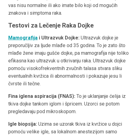
vas nisu normalne ili ako imate bilo koji od mogućih
znakova i simptoma raka.
Testovi za Lečenje Raka Dojke
Mamografija
i Ultrazvuk Dojke:
Ultrazvuk dojke je
preporučljiv za ljude mlađe od 35 godina. To je zato što
mlađe žene imaju gušće dojke, pa mamografija nije toliko
efikasna kao ultrazvuk u otkrivanju raka. Ultrazvuk dojke
pomoću visokofrekventnih zvučnih talasa stvara sliku
eventualnih kvržica ili abnormalnosti i pokazuje jesu li
čvrste ili tečne.
Fina iglena aspiracija (FNAS):
To je uklanjanje ćelija iz
tkiva dojke tankom iglom i špricem. Uzorci se potom
pregledavaju pod mikroskopom.
Igle biopsija:
Uzima se uzorak tkiva iz kvržice u dojci
pomoću velike igle, sa lokalnom anestezijom samo