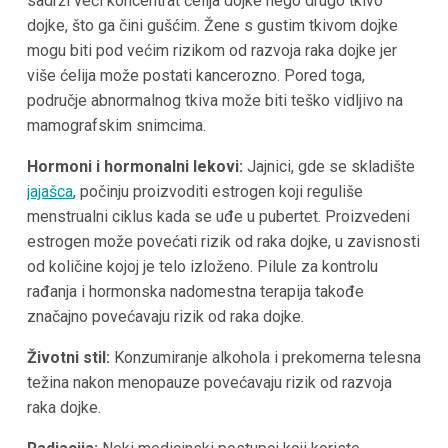
sadrži veći koncentrat ćelija dojke nego drugo tkivo
dojke, što ga čini gušćim. Žene s gustim tkivom dojke
mogu biti pod većim rizikom od razvoja raka dojke jer
više ćelija može postati kancerozno. Pored toga,
područje abnormalnog tkiva može biti teško vidljivo na
mamografskim snimcima.
Hormoni i hormonalni lekovi:
Jajnici, gde se skladište
jajašca
, počinju proizvoditi estrogen koji reguliše
menstrualni ciklus kada se uđe u pubertet. Proizvedeni
estrogen može povećati rizik od raka dojke, u zavisnosti
od količine kojoj je telo izloženo. Pilule za kontrolu
rađanja i hormonska nadomestna terapija takođe
značajno povećavaju rizik od raka dojke.
Životni stil:
Konzumiranje alkohola i prekomerna telesna
težina nakon menopauze povećavaju rizik od razvoja
raka dojke.