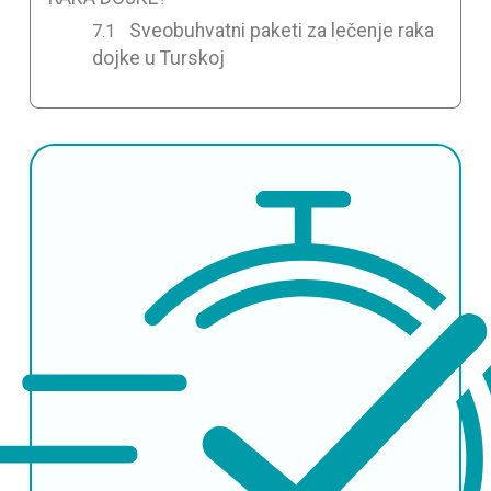
Sveobuhvatni paketi za lečenje raka
dojke u Turskoj