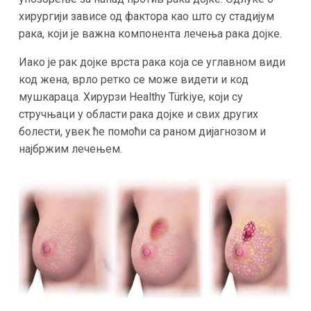
хирургији зависе од фактора као што су стадијум
рака, који је важна компонента лечења рака дојке.
Иако је рак дојке врста рака која се углавном види
код жена, врло ретко се може видети и код
мушкараца. Хирурзи Healthy Türkiye, који су
стручњаци у области рака дојке и свих других
болести, увек ће помоћи са раном дијагнозом и
најбржим лечењем.