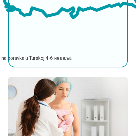
ina boravka u Turskoj
4-6 недеља