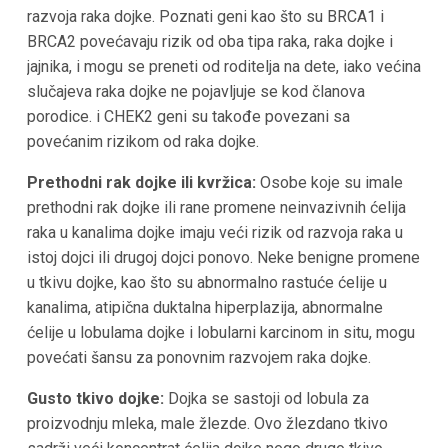
razvoja raka dojke. Poznati geni kao što su BRCA1 i
BRCA2 povećavaju rizik od oba tipa raka, raka dojke i
jajnika, i mogu se preneti od roditelja na dete, iako većina
slučajeva raka dojke ne pojavljuje se kod članova
porodice. i CHEK2 geni su takođe povezani sa
povećanim rizikom od raka dojke.
Prethodni rak dojke ili kvržica:
Osobe koje su imale
prethodni rak dojke ili rane promene neinvazivnih ćelija
raka u kanalima dojke imaju veći rizik od razvoja raka u
istoj dojci ili drugoj dojci ponovo. Neke benigne promene
u tkivu dojke, kao što su abnormalno rastuće ćelije u
kanalima, atipična duktalna hiperplazija, abnormalne
ćelije u lobulama dojke i lobularni karcinom in situ, mogu
povećati šansu za ponovnim razvojem raka dojke.
Gusto tkivo dojke:
Dojka se sastoji od lobula za
proizvodnju mleka, male žlezde. Ovo žlezdano tkivo