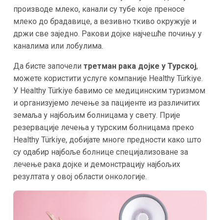
производе млеко, канали су тубе које преносе
млеко до брадавице, а везивно ткиво окружује и
држи све заједно. Ракови дојке најчешће почињу у
каналима или лобулима.
Да бисте започели
третман рака дојке у Турској
,
можете користити услуге компаније Healthy Türkiye.
У Healthy Türkiye бавимо се медицинским туризмом
и организујемо лечење за пацијенте из различитих
земаља у најбољим болницама у свету. Прије
резервације лечења у турским болницама преко
Healthy Türkiye, добијате многе предности како што
су одабир најбоље болнице специјализоване за
лечење рака дојке и демонстрацију најбољих
резултата у овој области онкологије.