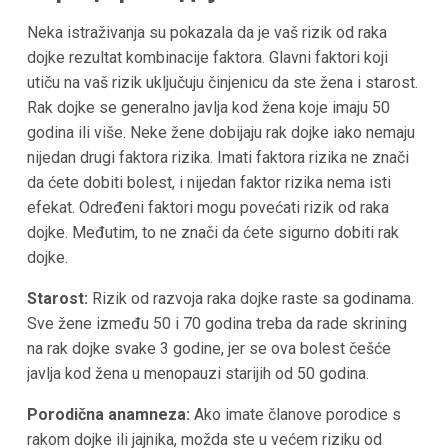
Neka istraživanja su pokazala da je vaš rizik od raka
dojke rezultat kombinacije faktora. Glavni faktori koji
utiču na vaš rizik uključuju činjenicu da ste žena i starost.
Rak dojke se generalno javlja kod žena koje imaju 50
godina ili više. Neke žene dobijaju rak dojke iako nemaju
nijedan drugi faktora rizika. Imati faktora rizika ne znači
da ćete dobiti bolest, i nijedan faktor rizika nema isti
efekat. Određeni faktori mogu povećati rizik od raka
dojke. Međutim, to ne znači da ćete sigurno dobiti rak
dojke.
Starost:
Rizik od razvoja raka dojke raste sa godinama.
Sve žene između 50 i 70 godina treba da rade skrining
na rak dojke svake 3 godine, jer se ova bolest češće
javlja kod žena u menopauzi starijih od 50 godina.
Porodična anamneza:
Ako imate članove porodice s
rakom dojke ili jajnika, možda ste u većem riziku od