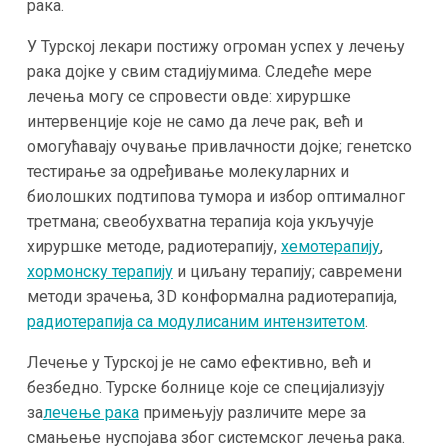
рака.
У Турској лекари постижу огроман успех у лечењу
рака дојке у свим стадијумима. Следеће мере
лечења могу се спровести овде: хируршке
интервенције које не само да лече рак, већ и
омогућавају очување привлачности дојке; генетско
тестирање за одређивање молекуларних и
биолошких подтипова тумора и избор оптималног
третмана; свеобухватна терапија која укључује
хируршке методе, радиотерапију,
хемотерапију
,
хормонску терапију
и циљану терапију; савремени
методи зрачења, 3D конформална радиотерапија,
радиотерапија са модулисаним интензитетом
.
Лечење у Турској је не само ефективно, већ и
безбедно. Турске болнице које се специјализују
за
лечење рака
примењују различите мере за
смањење нуспојава због системског лечења рака.