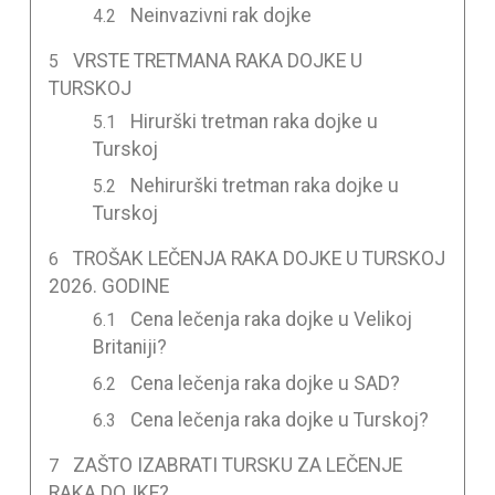
Neinvazivni rak dojke
VRSTE TRETMANA RAKA DOJKE U
TURSKOJ
Hirurški tretman raka dojke u
Turskoj
Nehirurški tretman raka dojke u
Turskoj
TROŠAK LEČENJA RAKA DOJKE U TURSKOJ
2026. GODINE
Cena lečenja raka dojke u Velikoj
Britaniji?
Cena lečenja raka dojke u SAD?
Cena lečenja raka dojke u Turskoj?
ZAŠTO IZABRATI TURSKU ZA LEČENJE
RAKA DOJKE?