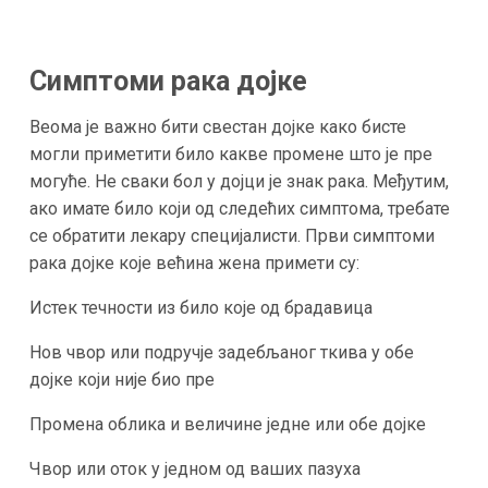
Симптоми рака дојке
Веома је важно бити свестан дојке како бисте
могли приметити било какве промене што је пре
могуће. Не сваки бол у дојци је знак рака. Међутим,
ако имате било који од следећих симптома, требате
се обратити лекару специјалисти. Први симптоми
рака дојке које већина жена примети су:
Истек течности из било које од брадавица
Нов чвор или подручје задебљаног ткива у обе
дојке који није био пре
Промена облика и величине једне или обе дојке
Чвор или оток у једном од ваших пазуха