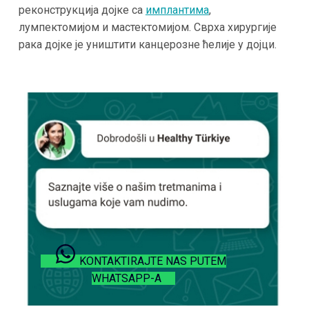
реконструкција дојке са
имплантима
,
лумпектомијом и мастектомијом. Сврха хирургије
рака дојке је уништити канцерозне ћелије у дојци.
KONTAKTIRAJTE NAS PUTEM
WHATSAPP-A