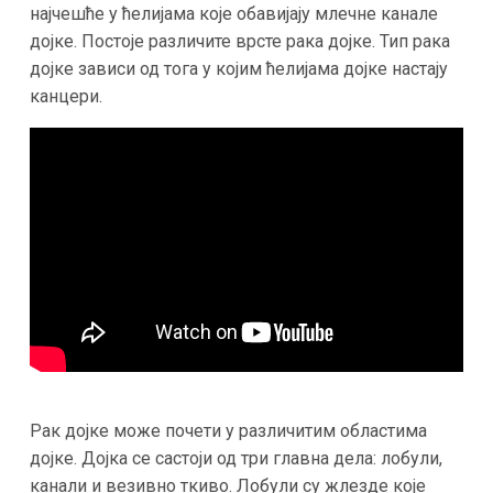
најчешће у ћелијама које обавијају млечне канале
дојке. Постоје различите врсте рака дојке. Тип рака
дојке зависи од тога у којим ћелијама дојке настају
канцери.
Рак дојке може почети у различитим областима
дојке. Дојка се састоји од три главна дела: лобули,
канали и везивно ткиво. Лобули су жлезде које