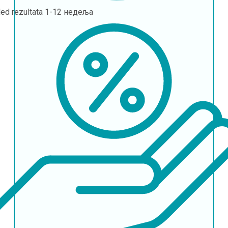
led rezultata
1-12 недеља