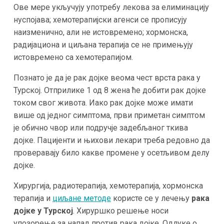
Ове мере укључују употребу лекова за елиминацију
нуспојава; хемотерапијски агенси се прописују
наизменично, али не истовремено; хормонска,
радијациона и циљана терапија се не примењују
истовремено са хемотерапијом.
Познато је да је рак дојке веома чест врста рака у
Турској. Отприлике 1 од 8 жена ће добити рак дојке
током свог живота. Иако рак дојке може имати
више од једног симптома, први приметан симптом
је обично чвор или подручје задебљаног ткива
дојке. Пацијенти и њихови лекари треба редовно да
проверавају било какве промене у осетљивом делу
дојке.
Хирургија, радиотерапија, хемотерапија, хормонска
терапија и
циљане методе
користе се у лечењу
рака
дојке у Турској
. Хируршко решење носи
упозорење за напад против рака дојке. Одлуке о