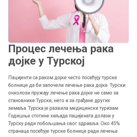
Процес лечења рака
дојке у Турској
Пацијенти са раком дојке често посећују турске
болнице да би започели лечење рака дојке. Турски
онколози пружају лечење рака дојке не само за
становнике Турске, него и за грађане других
земаља. Турска је развила медицински туризам.
Годишње стотине хиљада пацијената долази у
Турску ради побољшања свог здравља. Око 45%
странаца посећује турске болнице ради лечења