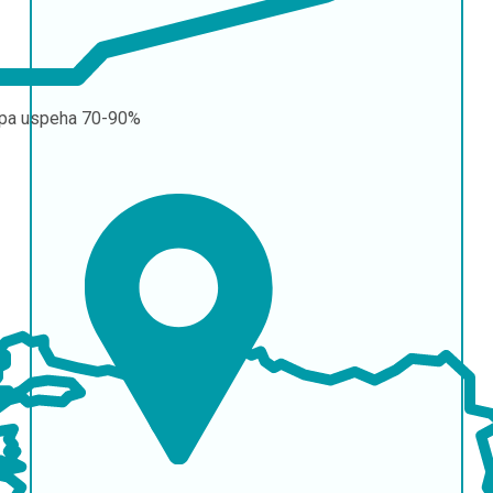
pa uspeha
70-90%