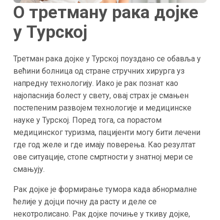
О третману рака дојке
у Турској
Третман рака дојке у Турској поуздано се обавља у
већини болница од стране стручних хирурга уз
напредну технологију. Иако је рак познат као
најопаснија болест у свету, овај страх је смањен
постепеним развојем технологије и медицинске
науке у Турској. Поред тога, са порастом
медицинског туризма, пацијенти могу бити лечени
где год желе и где имају поверења. Као резултат
ове ситуације, стопе смртности у знатној мери се
смањују.
Рак дојке је формирање тумора када абнормалне
ћелије у дојци почну да расту и деле се
некотролисано. Рак дојке почиње у ткиву дојке,