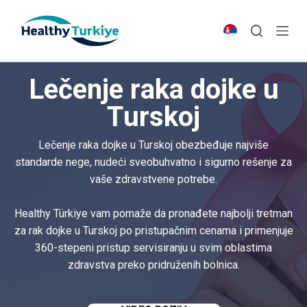
S
k
i
p
Lečenje raka dojke u
t
o
Turskoj
c
o
Lečenje raka dojke u Turskoj obezbeđuje najviše
n
standarde nege, nudeći sveobuhvatno i sigurno rešenje za
t
vaše zdravstvene potrebe.
e
n
Healthy Türkiye vam pomaže da pronađete najbolji tretman
t
za rak dojke u Turskoj po pristupačnim cenama i primenjuje
360-stepeni pristup servisiranju u svim oblastima
zdravstva preko pridruženih bolnica.