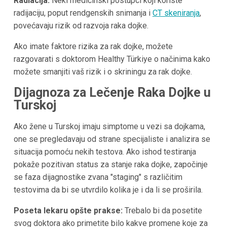
Radiacija:
Neki medicinski postupci koji koriste
radijaciju, poput rendgenskih snimanja i
CT skeniranja
,
povećavaju rizik od razvoja raka dojke.
Ako imate faktore rizika za rak dojke, možete
razgovarati s doktorom Healthy Türkiye o načinima kako
možete smanjiti vaš rizik i o skriningu za rak dojke.
Dijagnoza za Lečenje Raka Dojke u
Turskoj
Ako žene u Turskoj imaju simptome u vezi sa dojkama,
one se pregledavaju od strane specijaliste i analizira se
situacija pomoću nekih testova. Ako ishod testiranja
pokaže pozitivan status za stanje raka dojke, započinje
se faza dijagnostike zvana "staging" s različitim
testovima da bi se utvrdilo kolika je i da li se proširila.
Poseta lekaru opšte prakse:
Trebalo bi da posetite
svog doktora ako primetite bilo kakve promene koje za