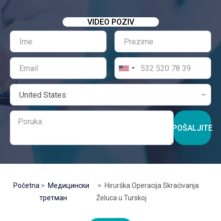
VIDEO POZIV
POŠALJITE
Početna
Медицински
Hirurška Operacija Skraćivanja
третман
Želuca u Turskoj