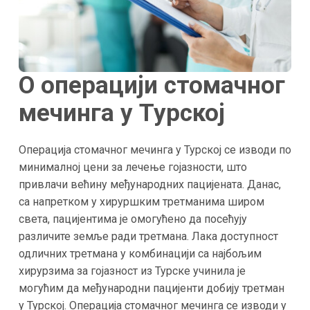
О операцији стомачног
мечинга у
Турској
Операција стомачног мечинга у Турској се изводи по
минималној цени за лечење гојазности, што
привлачи већину међународних пацијената. Данас,
са напретком у хируршким третманима широм
света, пацијентима је омогућено да посећују
различите земље ради третмана. Лака доступност
одличних третмана у комбинацији са најбољим
хирурзима за гојазност из Турске учинила је
могућим да међународни пацијенти добију третман
у Турској. Операција стомачног мечинга се изводи у