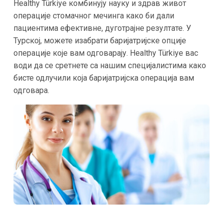
Healthy Türkiye комбинују науку и здрав живот
операције стомачног мечинга како би дали
пациентима ефективне, дуготрајне резултате. У
Турској, можете изабрати баријатријске опције
операције које вам одговарају. Healthy Türkiye вас
води да се сретнете са нашим специјалистима како
бисте одлучили која баријатријска операција вам
одговара.