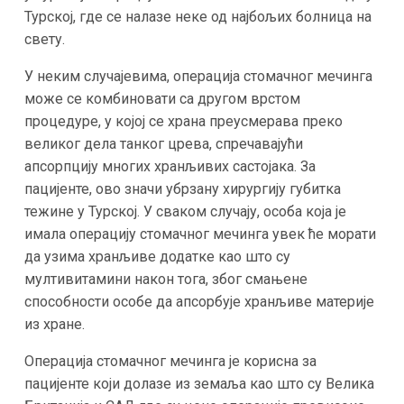
Турској, где се налазе неке од најбољих болница на
свету.
У неким случајевима, операција стомачног мечинга
може се комбиновати са другом врстом
процедуре, у којој се храна преусмерава преко
великог дела танког црева, спречавајући
апсорпцију многих хранљивих састојака. За
пацијенте, ово значи убрзану хирургију губитка
тежине у Турској. У сваком случају, особа која је
имала операцију стомачног мечинга увек ће морати
да узима хранљиве додатке као што су
мултивитамини након тога, због смањене
способности особе да апсорбује хранљиве материје
из хране.
Операција стомачног мечинга је корисна за
пацијенте који долазе из земаља као што су Велика