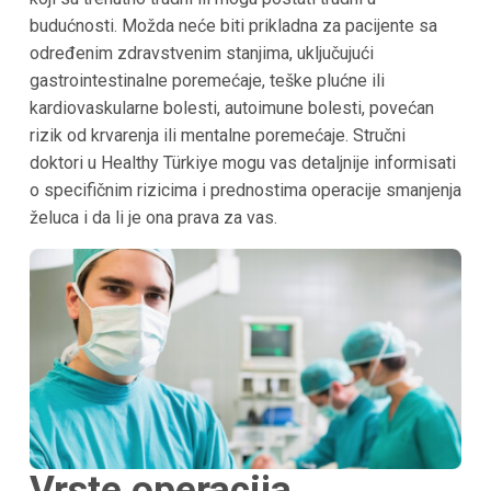
budućnosti. Možda neće biti prikladna za pacijente sa
određenim zdravstvenim stanjima, uključujući
gastrointestinalne poremećaje, teške plućne ili
kardiovaskularne bolesti, autoimune bolesti, povećan
rizik od krvarenja ili mentalne poremećaje. Stručni
doktori u Healthy Türkiye mogu vas detaljnije informisati
o specifičnim rizicima i prednostima operacije smanjenja
želuca i da li je ona prava za vas.
Vrste operacija