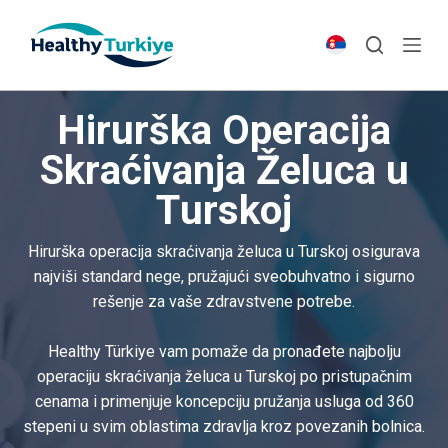
S
k
i
p
Hirurška Operacija
t
o
Skraćivanja Želuca u
c
Turskoj
o
n
t
Hirurška operacija skraćivanja želuca u Turskoj osigurava
e
najviši standard nege, pružajući sveobuhvatno i sigurno
n
rešenje za vaše zdravstvene potrebe.
t
Healthy Türkiye vam pomaže da pronađete najbolju
operaciju skraćivanja želuca u Turskoj po pristupačnim
cenama i primenjuje koncepciju pružanja usluga od 360
stepeni u svim oblastima zdravlja kroz povezanih bolnica.