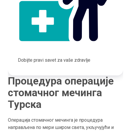
Dobijte pravi savet za vaše zdravlje
Процедура операције
стомачног мечинга
Турска
Операција стомачног мечинга је процедура
направљена по мери широм света, укључујући и