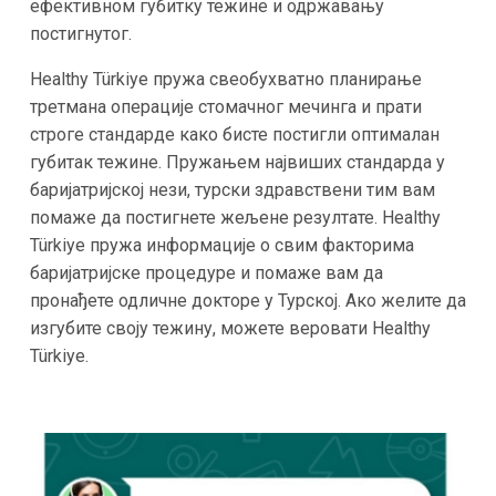
ефективном губитку тежине и одржавању
постигнутог.
Healthy Türkiye пружа свеобухватно планирање
третмана операције стомачног мечинга и прати
строге стандарде како бисте постигли оптималан
губитак тежине. Пружањем највиших стандарда у
баријатријској нези, турски здравствени тим вам
помаже да постигнете жељене резултате. Healthy
Türkiye пружа информације о свим факторима
баријатријске процедуре и помаже вам да
пронађете одличне докторе у Турској. Ако желите да
изгубите своју тежину, можете веровати Healthy
Türkiye.