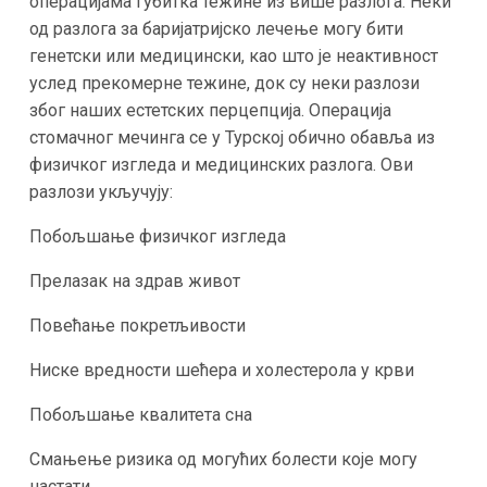
операцијама губитка тежине из више разлога. Неки
од разлога за баријатријско лечење могу бити
генетски или медицински, као што је неактивност
услед прекомерне тежине, док су неки разлози
због наших естетских перцепција. Операција
стомачног мечинга се у Турској обично обавља из
физичког изгледа и медицинских разлога. Ови
разлози укључују:
Побољшање физичког изгледа
Прелазак на здрав живот
Повећање покретљивости
Ниске вредности шећера и холестерола у крви
Побољшање квалитета сна
Смањење ризика од могућих болести које могу
настати