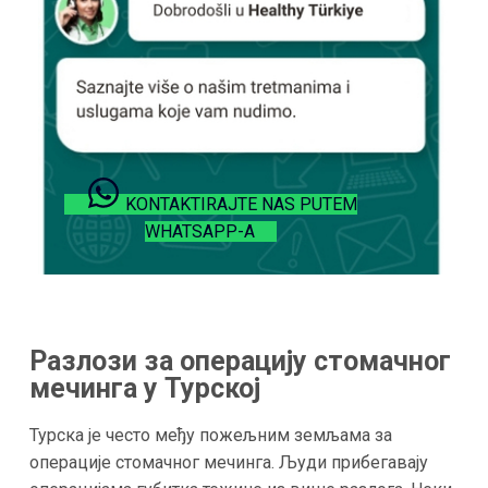
KONTAKTIRAJTE NAS PUTEM
WHATSAPP-A
Разлози за операцију стомачног
мечинга у
Турској
Турска је често међу пожељним земљама за
операције стомачног мечинга. Људи прибегавају