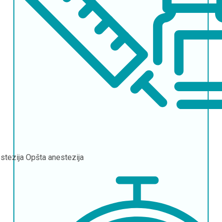
stezija
Opšta anestezija