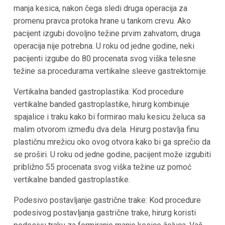
manja kesica, nakon čega sledi druga operacija za
promenu pravca protoka hrane u tankom crevu. Ako
pacijent izgubi dovoljno težine prvim zahvatom, druga
operacija nije potrebna. U roku od jedne godine, neki
pacijenti izgube do 80 procenata svog viška telesne
težine sa procedurama vertikalne sleeve gastrektomije.
Vertikalna banded gastroplastika: Kod procedure
vertikalne banded gastroplastike, hirurg kombinuje
spajalice i traku kako bi formirao malu kesicu želuca sa
malim otvorom između dva dela. Hirurg postavlja finu
plastičnu mrežicu oko ovog otvora kako bi ga sprečio da
se proširi. U roku od jedne godine, pacijent može izgubiti
približno 55 procenata svog viška težine uz pomoć
vertikalne banded gastroplastike.
Podesivo postavljanje gastrične trake: Kod procedure
podesivog postavljanja gastrične trake, hirurg koristi