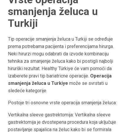
smanjenja želuca u
Turkiji
Tip operacije smanjenja želuca u Turkiji se određuje
prema potrebama pacijenta i preferencijama hirurga.
Neki hirurzi mogu odabrati da izvode kombinaciju
tehnika za smanjenje želuca kako bi postigli najbolji
hirurški rezultat. Healthy Türkiye će vam pomoći da
izaberete pravi tip bariatricne operacije.
Operacija
smanjenja želuca u Turkiye
može se svrstati u
sledeće kategorije.
Postoje tri osnovne vrste operacija smanjenja želuca:
Vertikalna sleeve gastrektomija: Vertikalna sleeve
gastrektomija je dvostepena procedura koja uključuje
postavljanje spajalica na želuc kako bi se formirala