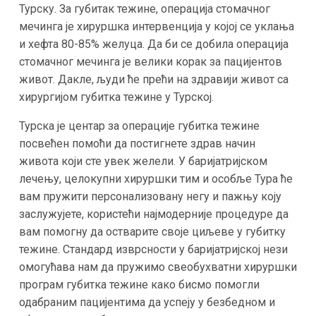
Турску. За губитак тежине, операција стомачног
мечинга је хируршка интервенција у којој се уклања
и хефта 80-85% желуца. Да би се добила операција
стомачног мечинга је велики корак за пацијентов
живот. Дакле, људи ће прећи на здравији живот са
хирургијом губитка тежине у Турској.
Турска је центар за операције губитка тежине
посвећен помоћи да постигнете здрав начин
живота који сте увек желели. У баријатријском
лечењу, целокупни хируршки тим и особље Тура ће
вам пружити персонализовану негу и пажњу коју
заслужујете, користећи најмодерније процедуре да
вам помогну да остварите своје циљеве у губитку
тежине. Стандард изврсности у баријатријској нези
омогућава нам да пружимо свеобухватни хируршки
програм губитка тежине како бисмо помогли
одабраним пацијентима да успеју у безбедном и