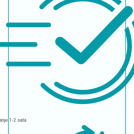
janje
1-2 sata