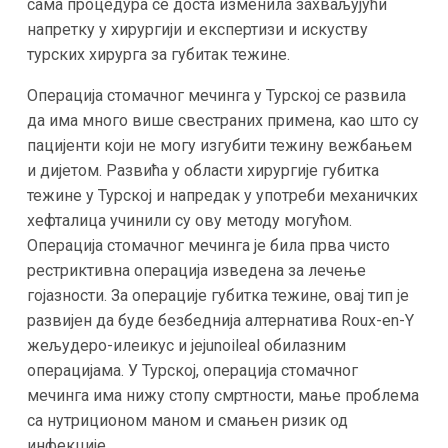
сама процедура се доста изменила захваљујући
напретку у хирургији и експертизи и искуству
турских хирурга за губитак тежине.
Операција стомачног мечинга у Турској се развила
да има много више свестраних примена, као што су
пацијенти који не могу изгубити тежину вежбањем
и дијетом. Развића у области хирургије губитка
тежине у Турској и напредак у употреби механичких
хефталица учинили су ову методу могућом.
Операција стомачног мечинга је била прва чисто
рестриктивна операција изведена за лечење
гојазности. За операције губитка тежине, овај тип је
развијен да буде безбеднија алтернатива Roux-en-Y
жељудеро-илеикус и jejunoileal обилазним
операцијама. У Турској, операција стомачног
мечинга има нижу стопу смртности, мање проблема
са нутриционом маном и смањен ризик од
инфекције.