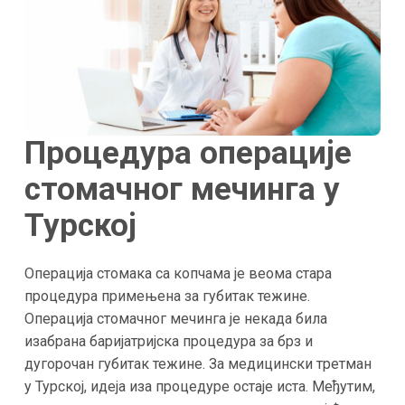
Процедура операције
стомачног мечинга у
Турској
Операција стомака са копчама је веома стара
процедура примењена за губитак тежине.
Операција стомачног мечинга је некада била
изабрана баријатријска процедура за брз и
дугорочан губитак тежине. За медицински третман
у Турској, идеја иза процедуре остаје иста. Међутим,