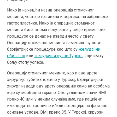
Иако је најчешћи назив операција стомачног
мечинга, често је називана и вертикална забрањена
гастропластика. Иако је операција стомачног
мечинга била веома популарна у своје време, ова
процедура се данас не изводи често у свету.
Операцију стомачног мечинга замениле су нове
баријатријске процедуре као што су
желудачни
обилазак
или
желудачни рукав Турска
, које имају
бољу стопу успеха.
Операцију стомачног мечинга, као и све врсте
хирургије губитка тежине у Турској, баријатријски
хирург изводи ову врсту операције само на особама
које су морбидно гојазне. Ово углавном значи BMI
преко 40 или, у неким случајевима, где пацијент
има додатне хроничне и/или потенцијално фаталне
основне услове, BMI преко 35. У Турској, хирурзи