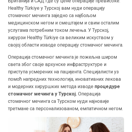
Британија и САД где су цене операције превисоке.
Healthy Türkiye у Турској вам нуди операцију
стомачног мечинга заједно са најбољом
медицинском негом и смештајем и свим осталим
услугама потребним током лечења. У Турској,
хирурзи Healthy Türkiye са великим искуством у
својој области изводе операцију стомачног мечинга.
Операција стомачног мечинга је пожељна широм
света због своје врхунске инфраструктуре и
приступа усмерених на пацијента. Специјалисти уз
помоћ напредних технологија, иновативних лекова
и модерних хируршких метода изводе
процедуре
стомачног мечинга у Турској.
Операција
стомачног мечинга са Турском нуди најновије
третмане са персонализованом, емпатичном негом.