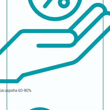
pa uspeha
60-80%