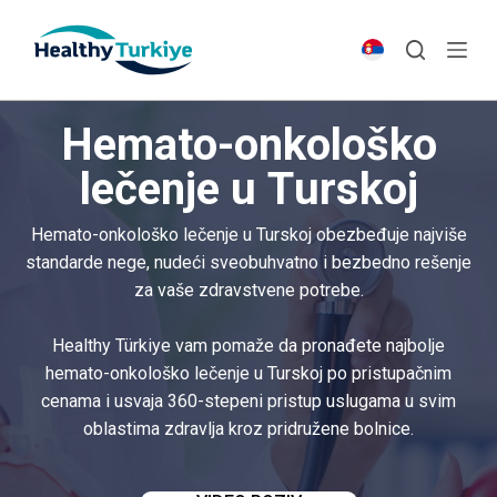
S
k
i
p
Hemato-onkološko
t
o
lečenje u Turskoj
c
o
Hemato-onkološko lečenje u Turskoj obezbeđuje najviše
n
standarde nege, nudeći sveobuhvatno i bezbedno rešenje
t
za vaše zdravstvene potrebe.
e
n
Healthy Türkiye vam pomaže da pronađete najbolje
t
hemato-onkološko lečenje u Turskoj po pristupačnim
cenama i usvaja 360-stepeni pristup uslugama u svim
oblastima zdravlja kroz pridružene bolnice.