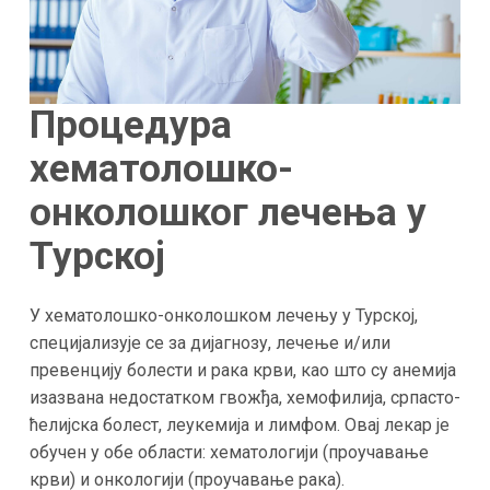
Процедура
хематолошко-
онколошког лечења у
Турској
У хематолошко-онколошком лечењу у Турској,
специјализује се за дијагнозу, лечење и/или
превенцију болести и рака крви, као што су анемија
изазвана недостатком гвожђа, хемофилија, српасто-
ћелијска болест, леукемија и лимфом. Овај лекар је
обучен у обе области: хематологији (проучавање
крви) и онкологији (проучавање рака).