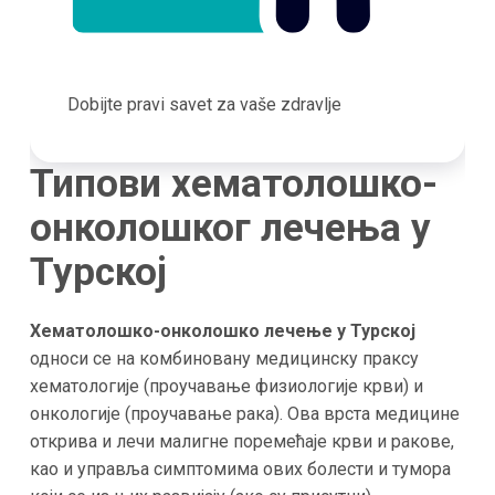
Dobijte pravi savet za vaše zdravlje
Типови хематолошко-
онколошког лечења у
Турској
Хематолошко-онколошко лечење у Турској
односи се на комбиновану медицинску праксу
хематологије (проучавање физиологије крви) и
онкологије (проучавање рака). Ова врста медицине
открива и лечи малигне поремећаје крви и ракове,
као и управља симптомима ових болести и тумора