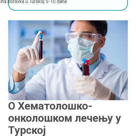
ina boravka u Turskoj
5-10 dana
О Хематолошко-
онколошком лечењу у
Турској