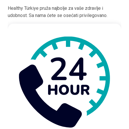
Healthy Türkiye pruža najbolje za vaše zdravlje i
udobnost. Sa nama ćete se osećati privilegovano.