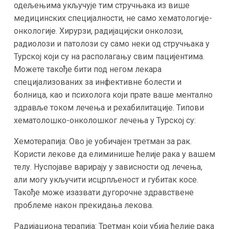
одељењима укључује тим стручњака из више
медицинских специјалности, не само хематологије-
онкологије. Хирурзи, радијацијски онколози,
радиолози и патолози су само неки од стручњака у
Турској који су на располагању свим пацијентима.
Можете такође бити под негом лекара
специјализованих за инфективне болести и
болница, као и психолога који прате ваше ментално
здравље током лечења и рехабилитације. Типови
хематолошко-онколошког лечења у Турској су:
Хемотерапија: Ово је уобичајен третман за рак.
Користи лекове да елиминише ћелије рака у вашем
телу. Нуспојаве варирају у зависности од лечења,
али могу укључити исцрпљеност и губитак косе.
Такође може изазвати дугорочне здравствене
проблеме након прекидања лекова.
Радијациона терапија: Третман који убија ћелије рака