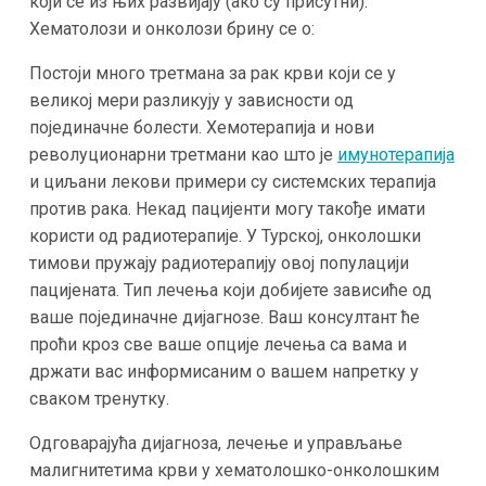
који се из њих развијају (ако су присутни).
Хематолози и онколози брину се о:
Постоји много третмана за рак крви који се у
великој мери разликују у зависности од
појединачне болести. Хемотерапија и нови
револуционарни третмани као што је
имунотерапија
и циљани лекови примери су системских терапија
против рака. Некад пацијенти могу такође имати
користи од радиотерапије. У Турској, онколошки
тимови пружају радиотерапију овој популацији
пацијената. Тип лечења који добијете зависиће од
ваше појединачне дијагнозе. Ваш консултант ће
проћи кроз све ваше опције лечења са вама и
држати вас информисаним о вашем напретку у
сваком тренутку.
Одговарајућа дијагноза, лечење и управљање
малигнитетима крви у хематолошко-онколошким