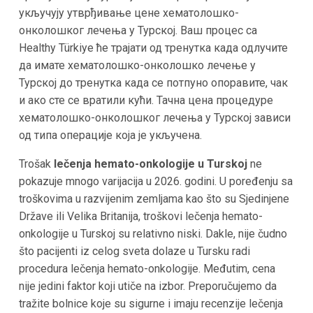
укључују утврђивање цене хематолошко-
онколошког лечења у Турској. Ваш процес са
Healthy Türkiye ће трајати од тренутка када одлучите
да имате хематолошко-онколошко лечење у
Турској до тренутка када се потпуно опоравите, чак
и ако сте се вратили кући. Тачна цена процедуре
хематолошко-онколошког лечења у Турској зависи
од типа операције која је укључена.
Trošak
lečenja hemato-onkologije u Turskoj
ne
pokazuje mnogo varijacija u 2026. godini. U poređenju sa
troškovima u razvijenim zemljama kao što su Sjedinjene
Države ili Velika Britanija, troškovi lečenja hemato-
onkologije u Turskoj su relativno niski. Dakle, nije čudno
što pacijenti iz celog sveta dolaze u Tursku radi
procedura lečenja hemato-onkologije. Međutim, cena
nije jedini faktor koji utiče na izbor. Preporučujemo da
tražite bolnice koje su sigurne i imaju recenzije lečenja