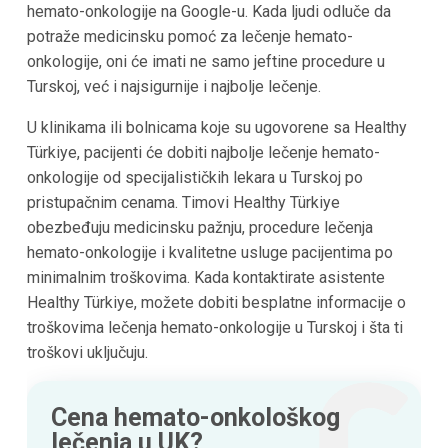
hemato-onkologije na Google-u. Kada ljudi odluče da
potraže medicinsku pomoć za lečenje hemato-
onkologije, oni će imati ne samo jeftine procedure u
Turskoj, već i najsigurnije i najbolje lečenje.
U klinikama ili bolnicama koje su ugovorene sa Healthy
Türkiye, pacijenti će dobiti najbolje lečenje hemato-
onkologije od specijalističkih lekara u Turskoj po
pristupačnim cenama. Timovi Healthy Türkiye
obezbeđuju medicinsku pažnju, procedure lečenja
hemato-onkologije i kvalitetne usluge pacijentima po
minimalnim troškovima. Kada kontaktirate asistente
Healthy Türkiye, možete dobiti besplatne informacije o
troškovima lečenja hemato-onkologije u Turskoj i šta ti
troškovi uključuju.
Cena hemato-onkološkog
lečenja u UK?