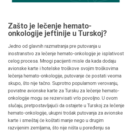
Zašto je lečenje hemato-
onkologije jeftinije u Turskoj?
Jedno od glavnih razmatranja pre putovanja u
inostranstvo za lečenje hemato-onkologije je isplativost
celog procesa. Mnogi pacijenti misle da kada dodaju
avionske karte i hotelske troškove svojim troškovima
lečenja hemato-onkologije, putovanje će postati veoma
skupo, što nije tačno. Suprotno popularnom verovanju,
povratne avionske karte za Tursku za lečenje hemato-
onkologije mogu se rezervisati vrlo povoljno. U ovom
slučaju, pretpostavljajući da ostajete u Turskoj za lečenje
hemato-onkologije, ukupni trošak putovanja za avionske
karte i smeštaj će koštati manje nego u drugim
razvijenim zemljama, što nije ništa u poređenju sa