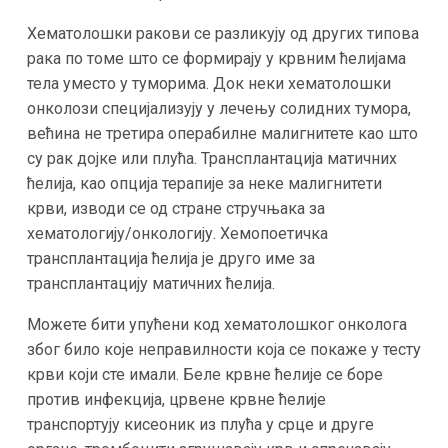
Хематолошки ракови се разликују од других типова
рака по томе што се формирају у крвним ћелијама
тела уместо у туморима. Док неки хематолошки
онколози специјализују у лечењу солидних тумора,
већина не третира операбилне малигнитете као што
су рак дојке или плућа. Трансплантација матичних
ћелија, као опција терапије за неке малигнитети
крви, изводи се од стране стручњака за
хематологију/онкологију. Хемопоетичка
трансплантација ћелија је друго име за
трансплантацију матичних ћелија.
Можете бити упућени код хематолошког онколога
због било које неправилности која се покаже у тесту
крви који сте имали. Беле крвне ћелије се боре
против инфекција, црвене крвне ћелије
транспортују кисеоник из плућа у срце и друге