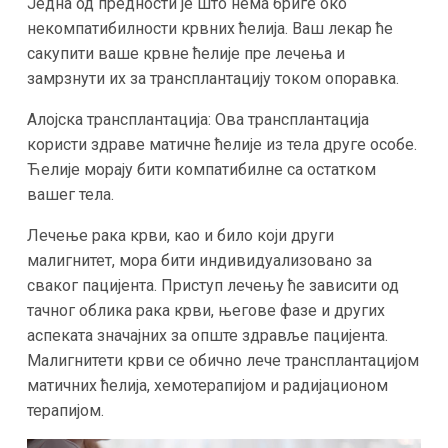
Једна од предности је што нема бриге око
некомпатибилности крвних ћелија. Ваш лекар ће
сакупити ваше крвне ћелије пре лечења и
замрзнути их за трансплантацију током опоравка.
Алојска трансплантација: Ова трансплантација
користи здраве матичне ћелије из тела друге особе.
Ћелије морају бити компатибилне са остатком
вашег тела.
Лечење рака крви, као и било који други
малигнитет, мора бити индивидуализовано за
сваког пацијента. Приступ лечењу ће зависити од
тачног облика рака крви, његове фазе и других
аспеката значајних за опште здравље пацијента.
Малигнитети крви се обично лече трансплантацијом
матичних ћелија, хемотерапијом и радијационом
терапијом.