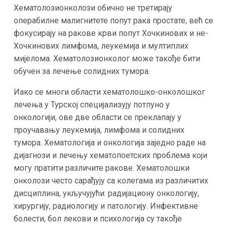
Хематолозионколози обично не третирају
операбилне малигнитете попут рака простате, већ се
фокусирају на ракове крви попут Хочкинових и не-
Хочкинових лимфома, леукемија и мултиплих
мијелома. Хематолозионколог може такође бити
обучен за лечење солидних тумора.
Иако се многи области хематолошко-онколошког
лечења у Турској специјализују потпуно у
онкологији, ове две области се преклапају у
проучавању леукемија, лимфома и солидних
тумора. Хематологија и онкологија заједно раде на
дијагнози и лечењу хематопоетских проблема који
могу пратити различите ракове. Хематолошки
онколози често сарађују са колегама из различитих
дисциплина, укључујући: радијациону онкологију,
хирургију, радиологију и патологију. Инфективне
болести, бол лекови и психологија су такође