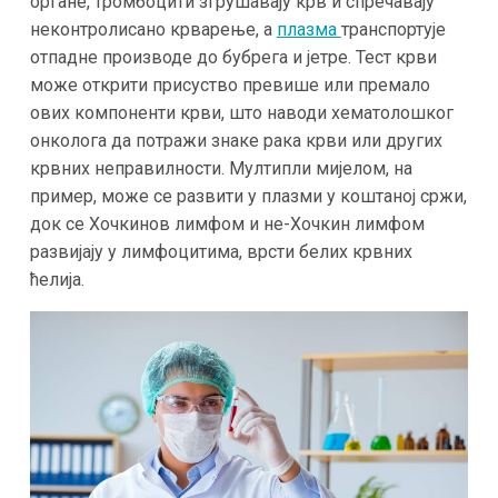
органе, тромбоцити згрушавају крв и спречавају
неконтролисано крварење, а
плазма
транспортује
отпадне производе до бубрега и јетре. Тест крви
може открити присуство превише или премало
ових компоненти крви, што наводи хематолошког
онколога да потражи знаке рака крви или других
крвних неправилности. Мултипли мијелом, на
пример, може се развити у плазми у коштаној сржи,
док се Хочкинов лимфом и не-Хочкин лимфом
развијају у лимфоцитима, врсти белих крвних
ћелија.