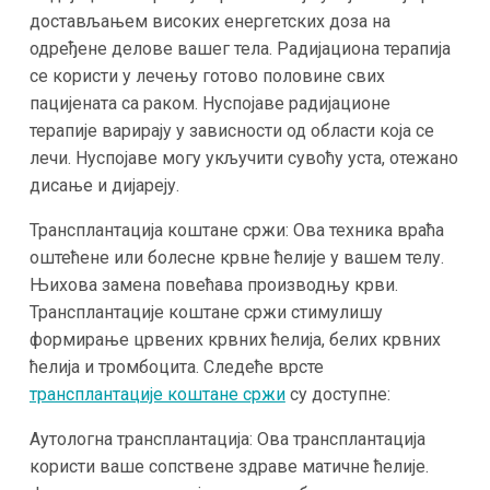
достављањем високих енергетских доза на
одређене делове вашег тела. Радијациона терапија
се користи у лечењу готово половине свих
пацијената са раком. Нуспојаве радијационе
терапије варирају у зависности од области која се
лечи. Нуспојаве могу укључити сувоћу уста, отежано
дисање и дијареју.
Трансплантација коштане сржи: Ова техника враћа
оштећене или болесне крвне ћелије у вашем телу.
Њихова замена повећава производњу крви.
Трансплантације коштане сржи стимулишу
формирање црвених крвних ћелија, белих крвних
ћелија и тромбоцита. Следеће врсте
трансплантације коштане сржи
су доступне:
Аутологна трансплантација: Ова трансплантација
користи ваше сопствене здраве матичне ћелије.