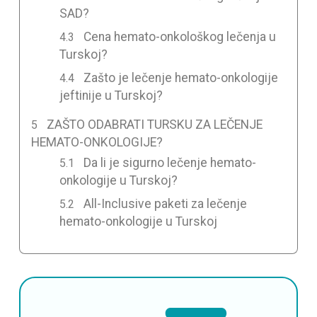
SAD?
Cena hemato-onkološkog lečenja u
Turskoj?
Zašto je lečenje hemato-onkologije
jeftinije u Turskoj?
ZAŠTO ODABRATI TURSKU ZA LEČENJE
HEMATO-ONKOLOGIJE?
Da li je sigurno lečenje hemato-
onkologije u Turskoj?
All-Inclusive paketi za lečenje
hemato-onkologije u Turskoj