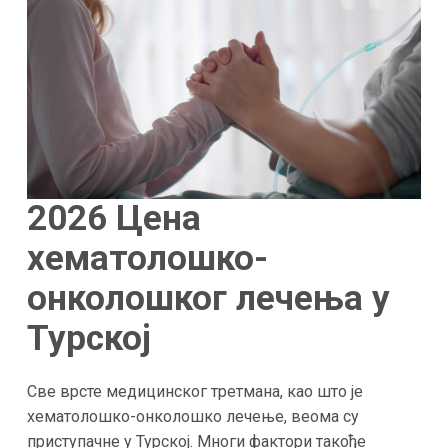
2026
Цена
хематолошко-
онколошког лечења у
Турској
Све врсте медицинског третмана, као што је
хематолошко-онколошко лечење, веома су
приступачне у Турској. Многи фактори такође