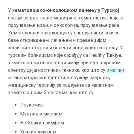
У
хематолошко-онколошком лечењу у Турској
спајају се две гране медицине: хематологија, која је
проучавање крви, и онкологија, проучавање рака.
Хематолошки онколошци су специјалисти који се
баве откривањем, лечењем и превенцијом
малигнитета крви и болести повезаних са крвљу. У
турским болницама које сарађују са Healthy Türkiye,
хематолошки онколошци имају приступ широком
спектру дијагностичких техника, као што су
имагинг
и лабораторијски тестови, и пружају напредну
медицинску терапију за пацијенте са малигним
хематолошким болестима, као што су:
Леукемија
Мултипли мијелом
Не-Хочкин лимфом
Хочкин лимфом