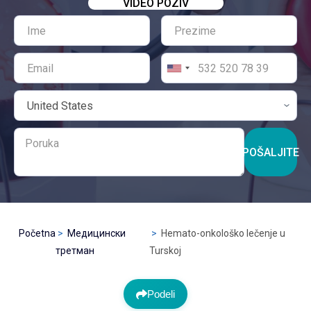
VIDEO POZIV
POŠALJITE
Početna
Медицински
Hemato-onkološko lečenje u
третман
Turskoj
Podeli