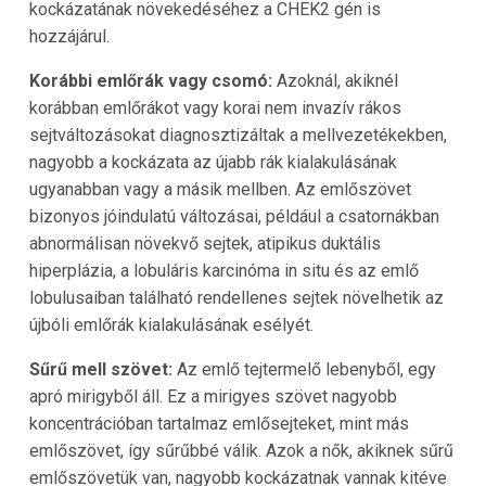
kockázatának növekedéséhez a CHEK2 gén is
hozzájárul.
Korábbi emlőrák vagy csomó:
Azoknál, akiknél
korábban emlőrákot vagy korai nem invazív rákos
sejtváltozásokat diagnosztizáltak a mellvezetékekben,
nagyobb a kockázata az újabb rák kialakulásának
ugyanabban vagy a másik mellben. Az emlőszövet
bizonyos jóindulatú változásai, például a csatornákban
abnormálisan növekvő sejtek, atipikus duktális
hiperplázia, a lobuláris karcinóma in situ és az emlő
lobulusaiban található rendellenes sejtek növelhetik az
újbóli emlőrák kialakulásának esélyét.
Sűrű mell szövet:
Az emlő tejtermelő lebenyből, egy
apró mirigyből áll. Ez a mirigyes szövet nagyobb
koncentrációban tartalmaz emlősejteket, mint más
emlőszövet, így sűrűbbé válik. Azok a nők, akiknek sűrű
emlőszövetük van, nagyobb kockázatnak vannak kitéve