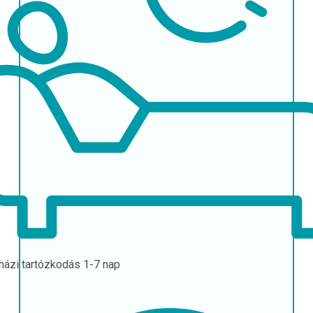
házi tartózkodás
1-7 nap