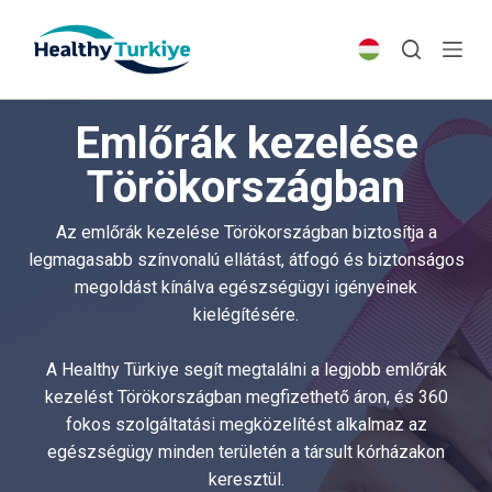
S
k
i
p
Emlőrák kezelése
t
o
Törökországban
c
o
Az emlőrák kezelése Törökországban biztosítja a
n
legmagasabb színvonalú ellátást, átfogó és biztonságos
t
megoldást kínálva egészségügyi igényeinek
e
kielégítésére.
n
t
A Healthy Türkiye segít megtalálni a legjobb emlőrák
kezelést Törökországban megfizethető áron, és 360
fokos szolgáltatási megközelítést alkalmaz az
egészségügy minden területén a társult kórházakon
keresztül.