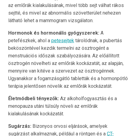
az emlőrák kialakulásának, mivel több sejt válhat rákos
sejtté, és mivel az abnormális szövetterület nehezen
látható lehet a mammogram vizsgálaton.
Hormonok és hormonális gyógyszerek:
A
petefészkek, ahol a
petesejtek
tárolódnak, a pubertás
beköszöntével kezdik termelni az ösztrogént a
menstruációs időszak szabályozására. Az előállított
ösztrogén növelheti az emlőrák kockázatát, az alapján,
mennyire van kitéve a szervezet az ösztrogénnek.
Ugyanakkor a fogamzásgátló tabletták és a hormonpótló
terápia jelentősen növelik az emlőrák kockázatát.
Életmódbeli tényezők:
Az alkoholfogyasztás és a
menopauza utáni túlsúly növeli az emlőrák
kialakulásának kockázatát.
Sugárzás:
Bizonyos orvosi eljárások, amelyek
sugárzást alkalmaznak, például a röntgen és a
CT-