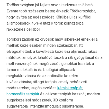
Törökországban jól fejlett orvosi turizmus található.
Évente több százezer beteg érkezik Törökországba,
hogy javítsa az egészségét. Körülbelül az külföldi
állampolgárok 45%-a utazik török kórházakba
rákkezelés céljából.
Törökországban az orvosok nagy sikereket érnek el a
mellrák kezelésében minden szakaszban. Itt
elvégezhetőek a következő kezelési eljárások: rákos
műtétek, amelyek lehetővé teszik a rák gyógyítását és a
mell vonzerejének megőrzését; genetikai tesztek a
tumor molekuláris és biológiai altípusaik
meghatározására és az optimális kezelés
kiválasztására; átfogó terápia, amely sebészeti
módszereket, sugárkezelést,
kémiai terápiát
,
hormonális terápiát
és célzott terápiát használ; modern
sugárkezelési módszerek, 3D konform
sugárterápia,
intenzitásmodulált sugárterápia
.