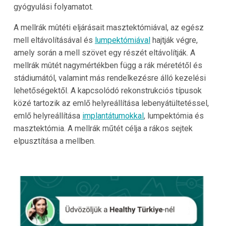
gyógyulási folyamatot.
A mellrák mûtéti eljárásait masztektómiával, az egész
mell eltávolításával és
lumpektómiával
hajtják végre,
amely során a mell szövet egy részét eltávolítják. A
mellrák mûtét nagymértékben függ a rák méretétől és
stádiumától, valamint más rendelkezésre álló kezelési
lehetőségektől. A kapcsolódó rekonstrukciós típusok
közé tartozik az emlő helyreállítása lebenyátültetéssel,
emlő helyreállítása
implantátumokkal
, lumpektómia és
masztektómia. A mellrák műtét célja a rákos sejtek
elpusztítása a mellben.