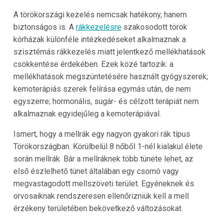
A törökországi kezelés nemcsak hatékony, hanem
biztonságos is. A
rákkezelésre
szakosodott török
kórházak különféle intézkedéseket alkalmaznak a
szisztémás rákkezelés miatt jelentkező mellékhatások
csökkentése érdekében. Ezek közé tartozik: a
mellékhatások megszüntetésére használt gyógyszerek;
kemoterápiás szerek felírása egymás után, de nem
egyszerre; hormonális, sugár- és célzott terápiát nem
alkalmaznak egyidejűleg a kemoterápiával.
Ismert, hogy a mellrák egy nagyon gyakori rák típus
Törökországban. Körülbelül 8 nőből 1-nél kialakul élete
során mellrák. Bár a mellráknek több tünete lehet, az
első észlelhető tünet általában egy csomó vagy
megvastagodott mellszöveti terület. Egyéneknek és
orvosaiknak rendszeresen ellenőrizniük kell a mell
érzékeny területében bekövetkező változásokat.