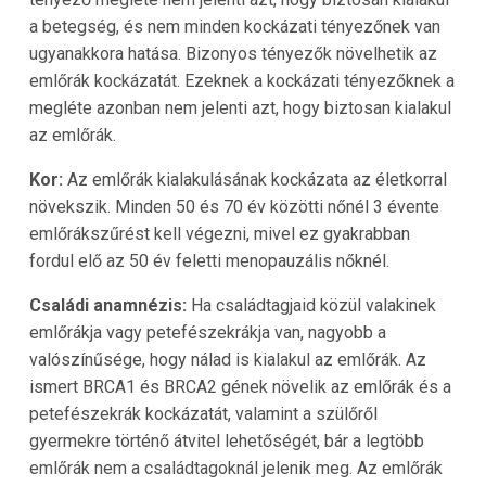
a betegség, és nem minden kockázati tényezőnek van
ugyanakkora hatása. Bizonyos tényezők növelhetik az
emlőrák kockázatát. Ezeknek a kockázati tényezőknek a
megléte azonban nem jelenti azt, hogy biztosan kialakul
az emlőrák.
Kor:
Az emlőrák kialakulásának kockázata az életkorral
növekszik. Minden 50 és 70 év közötti nőnél 3 évente
emlőrákszűrést kell végezni, mivel ez gyakrabban
fordul elő az 50 év feletti menopauzális nőknél.
Családi anamnézis:
Ha családtagjaid közül valakinek
emlőrákja vagy petefészekrákja van, nagyobb a
valószínűsége, hogy nálad is kialakul az emlőrák. Az
ismert BRCA1 és BRCA2 gének növelik az emlőrák és a
petefészekrák kockázatát, valamint a szülőről
gyermekre történő átvitel lehetőségét, bár a legtöbb
emlőrák nem a családtagoknál jelenik meg. Az emlőrák