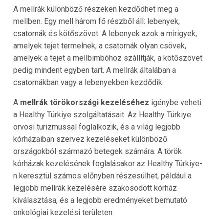
A mellrák különböző részeken kezdődhet meg a
mellben. Egy mell három fő részből áll: lebenyek,
csatornák és kötőszövet. A lebenyek azok a mirigyek,
amelyek tejet termelnek, a csatornák olyan csövek,
amelyek a tejet a mellbimbóhoz szállítják, a kötőszövet
pedig mindent egyben tart. A mellrák általában a
csatornákban vagy a lebenyekben kezdődik.
A
mellrák törökországi kezeléséhez
igénybe veheti
a Healthy Türkiye szolgáltatásait. Az Healthy Türkiye
orvosi turizmussal foglalkozik, és a világ legjobb
kórházaiban szervez kezeléseket különböző
országokból származó betegek számára. A török
kórházak kezelésének foglalásakor az Healthy Türkiye-
n keresztül számos előnyben részesülhet, például a
legjobb mellrák kezelésére szakosodott kórház
kiválasztása, és a legjobb eredményeket bemutató
onkológiai kezelési területen.