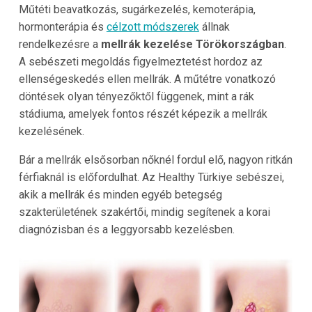
Műtéti beavatkozás, sugárkezelés, kemoterápia,
hormonterápia és
célzott módszerek
állnak
rendelkezésre a
mellrák kezelése Törökországban
.
A sebészeti megoldás figyelmeztetést hordoz az
ellenségeskedés ellen mellrák. A műtétre vonatkozó
döntések olyan tényezőktől függenek, mint a rák
stádiuma, amelyek fontos részét képezik a mellrák
kezelésének.
Bár a mellrák elsősorban nőknél fordul elő, nagyon ritkán
férfiaknál is előfordulhat. Az Healthy Türkiye sebészei,
akik a mellrák és minden egyéb betegség
szakterületének szakértői, mindig segítenek a korai
diagnózisban és a leggyorsabb kezelésben.