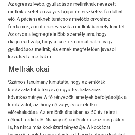
Az agresszívebb, gyulladásos mellráknak nevezett
mellrák esetében súlyos bőrpír és viszketés fordulhat
elő. A pácienseknek tanácsos mielőbb orvoshoz
fordulniuk, amint észreveszik a mellrák bármely tünetét.
Az orvos a legmegfelelőbb személy arra, hogy
diagnosztizálja, hogy a tünetek normálisak-e vagy
gyulladásos mellrák, és ennek megfelelően javasol
kezelést a mellrákra.
Mellrák okai
Számos tanulmány kimutatta, hogy az emlőrák
kockázata több tényező együttes hatásának
következménye. A fő tényezők, amelyek befolyásolják a
kockázatot, az, hogy nő vagy, és az életkor
előrehaladása. Az emlőrák általában az 50 év feletti
nőknél fordul elő. Néhány nő emlőrákos lesz még akkor
is, ha nincs más kockázati tényezője. A kockázati
tényező megléte nem jelenti azt, hogy biztosan kialakul