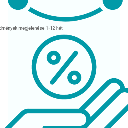
dmények megjelenése
1-12 hét