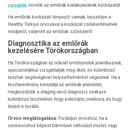
vizsgálat
, növelik az emlőrák kialakulásának kockázatát.
Ha emlőrák kockázati tényezői vannak, beszéljen a
Healthy Türkiye orvosával a kockázat csökkentésének
módjairól, valamint az emlőrák szűréséről.
Diagnosztika az emlőrák
kezelésére Törökországban
Ha Törökországban az nőknél emlőtünetek jelentkeznek,
specialistákkal vizsgáltatják meg őket, és különböző
tesztek segítségével helyzetfelmérést végeznek. Ha a
teszteredmény kimutatja az emlőrák jelenlétét,
megkezdődik a staging nevű diagnózis szakasz
különböző tesztekkel, hogy kiderüljön, mekkora, és hogy
terjed-e tovább.
Orvos meglátogatása:
Forduljon orvoshoz, ha a
szokásoshoz képest bármilyen változást észlel, vagy