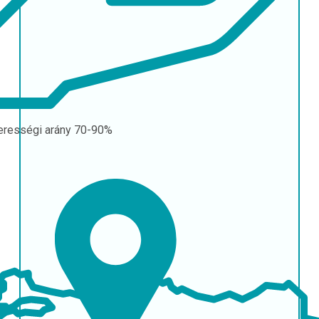
erességi arány
70-90%