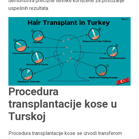
demonstrira precizne tehnike korišćene za postizanje
uspešnih rezultata.
Procedura
transplantacije kose u
Turskoj
Procedura transplantacije kose se izvodi transferom