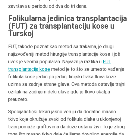
završava u periodu od dva do tri dana.
Folikularna jedinica transplantacija
(FUT) za transplantaciju kose u
Turskoj
FUT, takođe poznat kao metod sa trakama, je drugi
najizvođeniji metod hirurgije transplantacije kose i još
uvek je veoma popularan. Najvažnija razlika u
FUT
transplantacija kose
metod je to što se umesto vađenja
folikula kose jedan po jedan, linijski traka tkiva kože
uzima sa zadnje strane glave. Ova metoda ostavlja trajni
ožiljak na zadnjem delu glave gde je tkivo skalpa
preuzeto.
Specijalistički lekari jasno veruju da dodatno masno
tkivo koje okružuje svaki od folikula dlake u uklonjenoj
traci pomaže graftovima da duže ostanu živi. To je zbog
toga što masno tkivo daje ćelijama dovoljno energije da