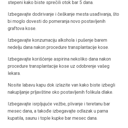
stepeni kako biste sprečili otok bar 5 dana.
Izbegavajte dodirivanje i češkanje mesta usađivanja, što
bi moglo dovesti do pomeranja novo postavljenih
graftova kose.
Izbegavajte konzumaciju alkohola i pušenje barem
nedelju dana nakon procedure transplantacije kose.
Izbegavajte korišćenje aspirina nekoliko dana nakon
procedure transplantacije kose uz odobrenje vašeg
lekara.
Nosite labavu kapu dok izlazite van kako biste izbegli
nakupljanje prljavštine oko postavljenih folikula dlake.
Izbegavajte isrpljujuće vežbe, plivanje i teretanu bar
mesec dana, a takođe izbegavajte odlazak u parna
kupatila, saunu i tople kupke bar mesec dana.