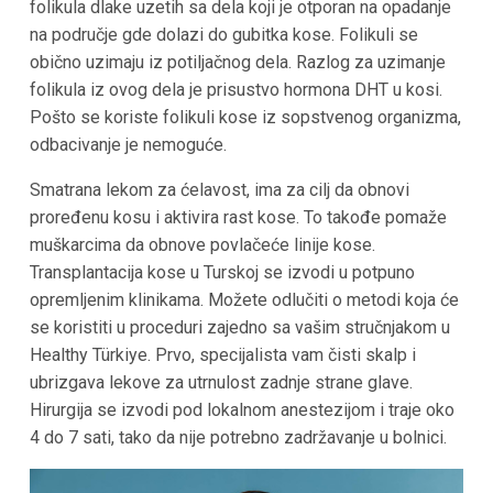
folikula dlake uzetih sa dela koji je otporan na opadanje
na područje gde dolazi do gubitka kose. Folikuli se
obično uzimaju iz potiljačnog dela. Razlog za uzimanje
folikula iz ovog dela je prisustvo hormona DHT u kosi.
Pošto se koriste folikuli kose iz sopstvenog organizma,
odbacivanje je nemoguće.
Smatrana lekom za ćelavost, ima za cilj da obnovi
proređenu kosu i aktivira rast kose. To takođe pomaže
muškarcima da obnove povlačeće linije kose.
Transplantacija kose u
Turskoj
se izvodi u potpuno
opremljenim klinikama. Možete odlučiti o metodi koja će
se koristiti u proceduri zajedno sa vašim stručnjakom u
Healthy
Türkiye. Prvo, specijalista vam čisti skalp i
ubrizgava lekove za utrnulost zadnje strane glave.
Hirurgija se izvodi pod lokalnom anestezijom i traje oko
4 do 7 sati, tako da nije potrebno zadržavanje u bolnici.