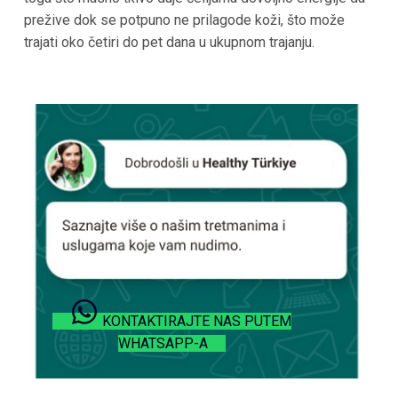
prežive dok se potpuno ne prilagode koži, što može
trajati oko četiri do pet dana u ukupnom trajanju.
KONTAKTIRAJTE NAS PUTEM
WHATSAPP-A