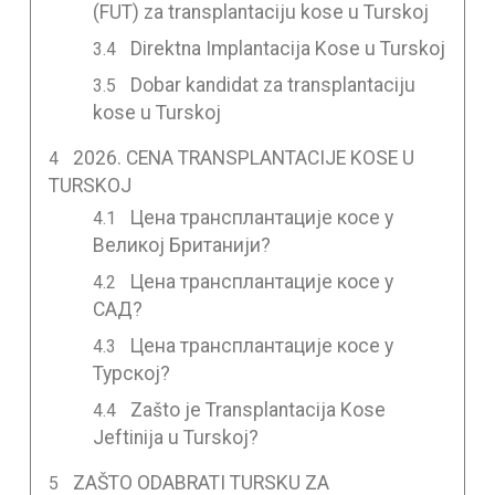
(FUT) za transplantaciju kose u Turskoj
Direktna Implantacija Kose u Turskoj
Dobar kandidat za transplantaciju
kose u Turskoj
2026. CENA TRANSPLANTACIJE KOSE U
TURSKOJ
Цена трансплантације косе у
Великој Британији?
Цена трансплантације косе у
САД?
Цена трансплантације косе у
Турској?
Zašto je Transplantacija Kose
Jeftinija u Turskoj?
ZAŠTO ODABRATI TURSKU ZA