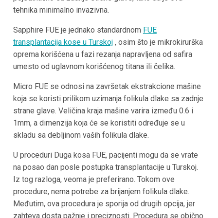
tehnika minimalno invazivna.
Sapphire FUE je jednako standardnom
FUE
transplantacija kose u
Turskoj
, osim što je mikrokirurška
oprema korišćena u fazi rezanja napravljena od safira
umesto od uglavnom korišćenog titana ili čelika.
Micro FUE se odnosi na završetak ekstrakcione mašine
koja se koristi prilikom uzimanja folikula dlake sa zadnje
strane glave. Veličina kraja mašine varira između 0.6 i
1mm, a dimenzija koja će se koristiti određuje se u
skladu sa debljinom vaših folikula dlake.
U proceduri Duga kosa FUE, pacijenti mogu da se vrate
na posao dan posle postupka transplantacije u
Turskoj
.
Iz tog razloga, veoma je preferirano. Tokom ove
procedure, nema potrebe za brijanjem folikula dlake.
Međutim, ova procedura je sporija od drugih opcija, jer
zahteva dosta pažnje i preciznosti. Procedura se obično