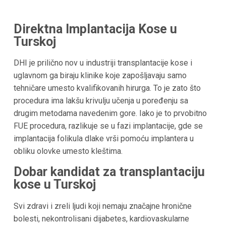
Direktna Implantacija Kose u
Turskoj
DHI je prilično nov u industriji transplantacije kose i
uglavnom ga biraju klinike koje zapošljavaju samo
tehničare umesto kvalifikovanih hirurga. To je zato što
procedura ima lakšu krivulju učenja u poređenju sa
drugim metodama navedenim gore. Iako je to prvobitno
FUE procedura, razlikuje se u fazi implantacije, gde se
implantacija folikula dlake vrši pomoću implantera u
obliku olovke umesto kleštima.
Dobar kandidat za transplantaciju
kose u Turskoj
Svi zdravi i zreli ljudi koji nemaju značajne hronične
bolesti, nekontrolisani dijabetes, kardiovaskularne