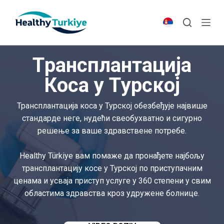
S
k
i
p
Трансплантација
t
o
Коса у Турској
c
o
Трансплантација коса у Турској обезбеђује највише
n
стандарде неге, нудећи свеобухватно и сигурно
t
решење за ваше здравствене потребе.
e
n
Healthy Türkiye вам помаже да пронађете најбољу
t
трансплантацију косе у Турској по приступачним
ценама и усваја приступ услуге у 360 степени у свим
областима здравства кроз удружене болнице.