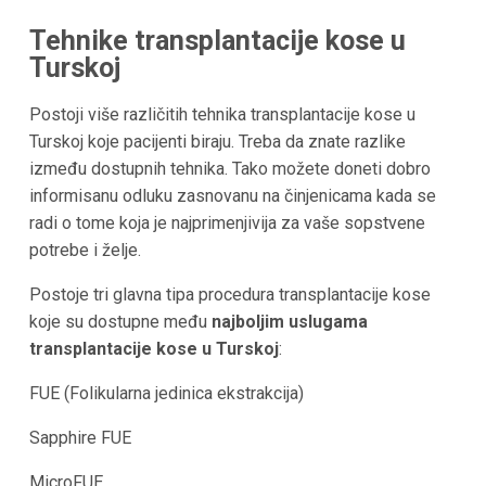
Tehnike transplantacije kose u
Turskoj
Postoji više različitih tehnika transplantacije kose u
Turskoj
koje pacijenti biraju. Treba da znate razlike
između dostupnih tehnika. Tako možete doneti dobro
informisanu odluku zasnovanu na činjenicama kada se
radi o tome koja je najprimenjivija za vaše sopstvene
potrebe i želje.
Postoje tri glavna tipa procedura transplantacije kose
koje su dostupne među
najboljim uslugama
transplantacije kose u
Turskoj
:
FUE (Folikularna jedinica ekstrakcija)
Sapphire FUE
MicroFUE