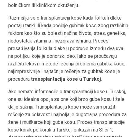
bolničkom ili kliničkom okruženju.
Razmišlja se o transplantaciji kose kada folikuli dlake
postaju tanki ili kada počinje gubitak kose zbog različitih
faktora kao što su bolesti načina života, stres, genetika,
nedostatak vitamina i nezdrava ishrana. Proces
presađivanja folikula dlake u područje između dva uva
na potiljku, koje je donorski deo. Iako se proučavaju
različiti lekovi i metode lečenja problema gubitka kose,
najimpresivnije i najtačnije rešenje za gubitak kose je
procedura
transplantacija kose
u Turskoj
.
Ako nemate informacije o transplantaciji kose
u Turskoj
,
one su idealna opcija za one koji brzo gube kosu i žele
da je sakriju. Transplantacija kose može vam pružiti
rešenje za ćelavost i najbolja je dugotrajna procedura za
žene i muškarce koji gube kosu.
Proces transplantacije
kose korak po korak u Turskoj, prikazan na Slici 1,