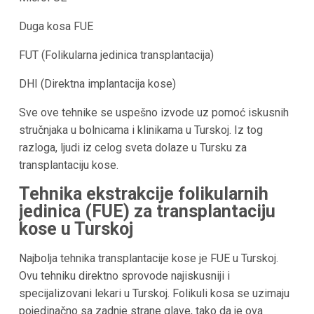
Duga kosa FUE
FUT (Folikularna jedinica transplantacija)
DHI (Direktna implantacija kose)
Sve ove tehnike se uspešno izvode uz pomoć iskusnih
stručnjaka u bolnicama i klinikama u
Turskoj
. Iz tog
razloga, ljudi iz celog sveta dolaze u
Tursku
za
transplantaciju kose.
Tehnika ekstrakcije folikularnih
jedinica (FUE) za transplantaciju
kose u
Turskoj
Najbolja tehnika transplantacije kose je FUE u
Turskoj
.
Ovu tehniku direktno sprovode najiskusniji i
specijalizovani lekari u
Turskoj
. Folikuli kosa se uzimaju
pojedinačno sa zadnje strane glave, tako da je ova