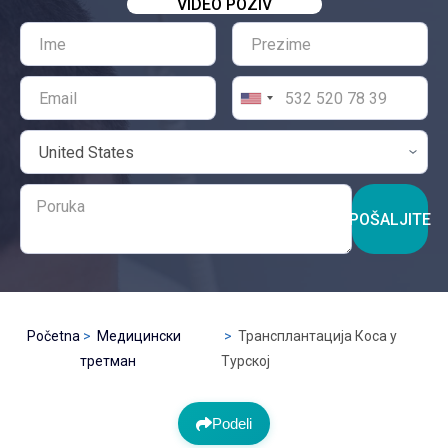
VIDEO POZIV
POŠALJITE
Početna
Медицински
Трансплантација Коса у
третман
Турској
Podeli