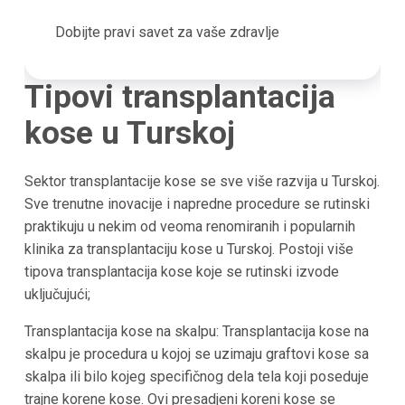
Dobijte pravi savet za vaše zdravlje
Tipovi transplantacija
kose u
Turskoj
Sektor transplantacije kose se sve više razvija u
Turskoj
.
Sve trenutne inovacije i napredne procedure se rutinski
praktikuju u nekim od veoma renomiranih i popularnih
klinika za transplantaciju kose
u Turskoj
. Postoji više
tipova transplantacija kose koje se rutinski izvode
uključujući;
Transplantacija kose na skalpu: Transplantacija kose na
skalpu je procedura u kojoj se uzimaju graftovi kose sa
skalpa ili bilo kojeg specifičnog dela tela koji poseduje
trajne korene kose. Ovi presadjeni koreni kose se