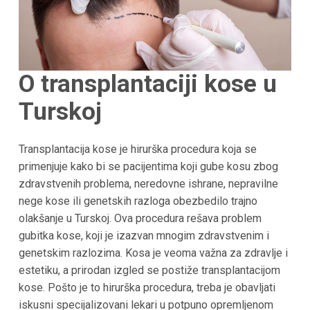
O transplantaciji kose u
Turskoj
Transplantacija kose je hirurška procedura koja se
primenjuje kako bi se pacijentima koji gube kosu zbog
zdravstvenih problema, neredovne ishrane, nepravilne
nege kose ili genetskih razloga obezbedilo trajno
olakšanje u
Turskoj
. Ova procedura rešava problem
gubitka kose, koji je izazvan mnogim zdravstvenim i
genetskim razlozima. Kosa je veoma važna za zdravlje i
estetiku, a prirodan izgled se postiže transplantacijom
kose. Pošto je to hirurška procedura, treba je obavljati
iskusni specijalizovani lekari u potpuno opremljenom