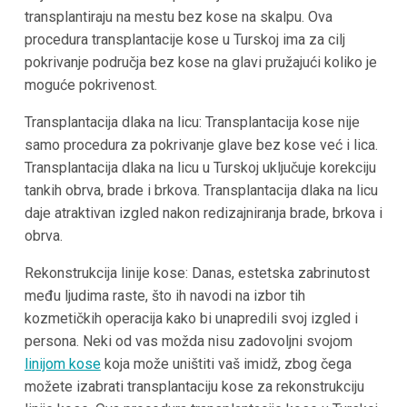
transplantiraju na mestu bez kose na skalpu. Ova
procedura transplantacije kose
u Turskoj
ima za cilj
pokrivanje područja bez kose na glavi pružajući koliko je
moguće pokrivenost.
Transplantacija dlaka na licu: Transplantacija kose nije
samo procedura za pokrivanje glave bez kose već i lica.
Transplantacija dlaka na licu
u Turskoj
uključuje korekciju
tankih obrva, brade i brkova. Transplantacija dlaka na licu
daje atraktivan izgled nakon redizajniranja brade, brkova i
obrva.
Rekonstrukcija linije kose: Danas, estetska zabrinutost
među ljudima raste, što ih navodi na izbor tih
kozmetičkih operacija kako bi unapredili svoj izgled i
persona. Neki od vas možda nisu zadovoljni svojom
linijom kose
koja može uništiti vaš imidž, zbog čega
možete izabrati transplantaciju kose za rekonstrukciju