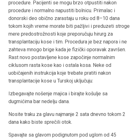
procedure. Pacijenti se mogu brzo otpustiti nakon
procedure i normalno napustiti bolnicu. Primalac i
donorski deo obično zarastaju u roku od 8–10 dana
tokom kojih vreme morate biti pažljivi i preduzeti stroge
mere predostrožnosti koje preporučuju hirurg za
transplantaciju kose i tim. Procedura je bez napora i ne
zahteva mnogo brige kada je fizički oporavak završen.
Rast novo postavljene kose započinje normalnim
ciklusom rasta kose kao i ostala kosa. Neke od
uobičajenih instrukcija koje trebate pratiti nakon
transplantacije kose
u Turskoj
uključuju:
Izbegavajte nošenje majica i birajte košulje sa
dugmićima bar nedelju dana.
Nosite traku za glavu najmanje 2 sata dnevno tokom 2
dana kako biste sprečili otok.
Spavajte sa glavom podignutom pod uglom od 45