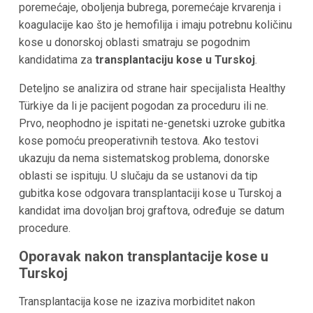
poremećaje, oboljenja bubrega, poremećaje krvarenja i
koagulacije kao što je hemofilija i imaju potrebnu količinu
kose u donorskoj oblasti smatraju se pogodnim
kandidatima za
transplantaciju kose u
Turskoj
.
Deteljno se analizira od strane hair specijalista Healthy
Türkiye
da li je pacijent pogodan za proceduru ili ne.
Prvo, neophodno je ispitati ne-genetski uzroke gubitka
kose pomoću preoperativnih testova. Ako testovi
ukazuju da nema sistematskog problema, donorske
oblasti se ispituju. U slučaju da se ustanovi da tip
gubitka kose odgovara transplantaciji kose
u Turskoj
a
kandidat ima dovoljan broj graftova, određuje se datum
procedure.
Oporavak nakon transplantacije kose u
Turskoj
Transplantacija kose ne izaziva morbiditet nakon