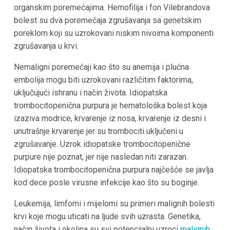
organskim poremećajima. Hemofilija i fon Vilebrandova
bolest su dva poremećaja zgrušavanja sa genetskim
poreklom koji su uzrokovani niskim nivoima komponenti
zgrušavanja u krvi.
Nemaligni poremećaji kao što su anemija i plućna
embolija mogu biti uzrokovani različitim faktorima,
uključujući ishranu i način života. Idiopatska
trombocitopenična purpura je hematološka bolest koja
izaziva modrice, krvarenje iz nosa, krvarenje iz desni i
unutrašnje krvarenje jer su trombociti uključeni u
zgrušavanje. Uzrok idiopatske trombocitopenične
purpure nije poznat, jer nije nasledan niti zarazan.
Idiopatska trombocitopenična purpura najčešće se javlja
kod dece posle virusne infekcije kao što su boginje.
Leukemija, limfomi i mijelomi su primeri malignih bolesti
krvi koje mogu uticati na ljude svih uzrasta. Genetika,
način života i okolina su svi potencijalni uzroci
malignih