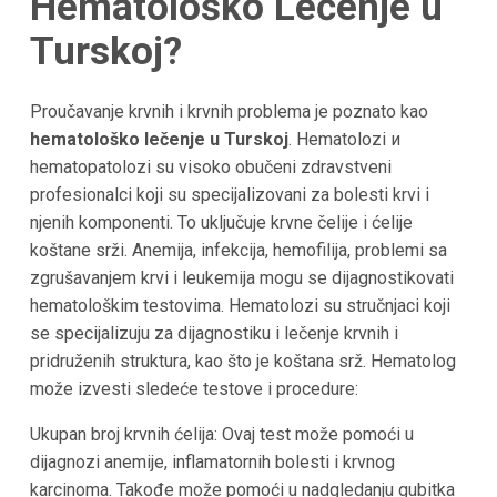
Hematološko Lečenje u
Turskoj?
Proučavanje krvnih i krvnih problema je poznato kao
hematološko lečenje u
Turskoj
. Hematolozi и
hematopatolozi su visoko obučeni zdravstveni
profesionalci koji su specijalizovani za bolesti krvi i
njenih komponenti. To uključuje krvne čelije i ćelije
koštane srži. Anemija, infekcija, hemofilija, problemi sa
zgrušavanjem krvi i leukemija mogu se dijagnostikovati
hematološkim testovima. Hematolozi su stručnjaci koji
se specijalizuju za dijagnostiku i lečenje krvnih i
pridruženih struktura, kao što je koštana srž. Hematolog
može izvesti sledeće testove i procedure:
Ukupan broj krvnih ćelija: Ovaj test može pomoći u
dijagnozi anemije, inflamatornih bolesti i krvnog
karcinoma. Takođe može pomoći u nadgledanju gubitka