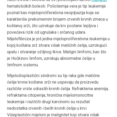
hematoloških bolesti. Policitemija vera je tip leukemije
poznat kao mijeloproliferativna neoplpazija koja se
karakteriše prekomernim brojem crvenih krvnih zrnaca u
koštanoj srži, što uzrokuje da krv postane lepljiva i
povećava rizik od ugrušaka i srčanog udara.
Mijelofibroza je još jedna mijeloproliferativna leukemija u
kojoj koštana srž stvara višak matičnih ćelija, uzrokujući
upalu i stvaranje ožiljnog tkiva. Maligni limfomi, kao što
je Hočkinov limfom, uzrokuju abnormalne ćelije u
limfnom sistemu.
Mijelodisplastični sindromi su tip raka gde matične
ćelije krvne koštane srži ne uspevaju da proizvedu
različite vrste odraslih krvnih ćelija. Refrakterna anemija,
refraktarna citopenija, hronična mijelomonocitna
leukemija i različiti drugi karcinomi su rezultat
nedostatka crvenih i belih krvnih ćelija u krvi.
Višeplastični mijelom je malignitet koji stvara višak