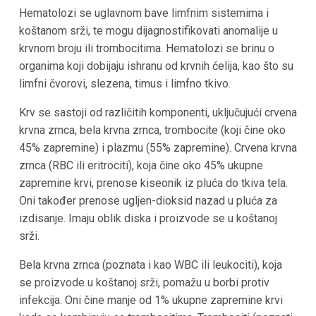
Hematolozi se uglavnom bave limfnim sistemima i
koštanom srži, te mogu dijagnostifikovati anomalije u
krvnom broju ili trombocitima. Hematolozi se brinu o
organima koji dobijaju ishranu od krvnih ćelija, kao što su
limfni čvorovi, slezena, timus i limfno tkivo.
Krv se sastoji od različitih komponenti, uključujući crvena
krvna zrnca, bela krvna zrnca, trombocite (koji čine oko
45% zapremine) i plazmu (55% zapremine). Crvena krvna
zrnca (RBC ili eritrociti), koja čine oko 45% ukupne
zapremine krvi, prenose kiseonik iz pluća do tkiva tela.
Oni također prenose ugljen-dioksid nazad u pluća za
izdisanje. Imaju oblik diska i proizvode se u koštanoj
srži.
Bela krvna zrnca (poznata i kao WBC ili leukociti), koja
se proizvode u koštanoj srži, pomažu u borbi protiv
infekcija. Oni čine manje od 1% ukupne zapremine krvi