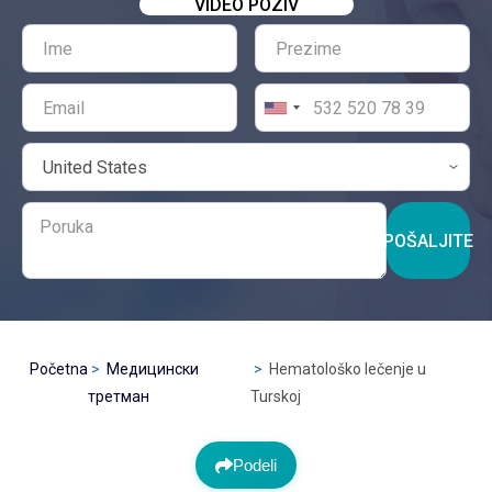
VIDEO POZIV
POŠALJITE
Početna
Медицински
Hematološko lečenje u
третман
Turskoj
Podeli