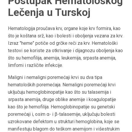
Postupak Hematološkog
Lečenja u Turskoj
Hematologija proučava krv, organe koje krv formira, kao
što je koštana srž, kao i bolesti i oboljenja vezana za krv.
Izraz "heme" potiče od grčke reči za krv. Hematološki
testovi se koriste za otkrivanje i dijagnozu oboljenja kao
što su hemofilija, anemija, leukemija, srpasta anemija,
limfomi i različite infekcije.
Maligni i nemaligni poremećaji krvi su dva tipa
hematoloških poremećaja. Nemaligni poremećaji krvi
uključuju hemoglobinopatije kao što su talasemija i
srpasta anemija, druge oblike anemije i koagulopatije
kao što je hemofilija. Hemoglobinopatije su genetski
poremećaji i, osim α- i β-talasemije, uključuju bolesti
uzrokovane defektom u strukturi hemoglobina, koje se
manifestuju blagom do teškom anemijom i višestrukim