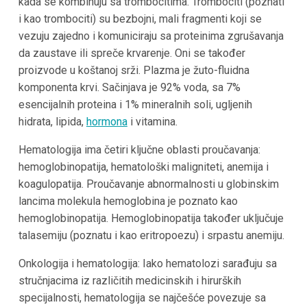
kada se kombinuju sa trombocitima. Trombociti (poznati
i kao trombociti) su bezbojni, mali fragmenti koji se
vezuju zajedno i komuniciraju sa proteinima zgrušavanja
da zaustave ili spreče krvarenje. Oni se također
proizvode u koštanoj srži. Plazma je žuto-fluidna
komponenta krvi. Sačinjava je 92% voda, sa 7%
esencijalnih proteina i 1% mineralnih soli, ugljenih
hidrata, lipida,
hormona
i vitamina.
Hematologija ima četiri ključne oblasti proučavanja:
hemoglobinopatija, hematološki maligniteti, anemija i
koagulopatija. Proučavanje abnormalnosti u globinskim
lancima molekula hemoglobina je poznato kao
hemoglobinopatija. Hemoglobinopatija također uključuje
talasemiju (poznatu i kao eritropoezu) i srpastu anemiju.
Onkologija i hematologija: Iako hematolozi sarađuju sa
stručnjacima iz različitih medicinskih i hirurških
specijalnosti, hematologija se najčešće povezuje sa