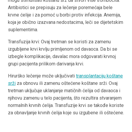
mogu stimulisati koštanu srž da stvori više trombocita.
Antibiotici se prepisuju za lečenje poremećaja bele
krvne ćelije i za pomoć u borbi protiv infekcija. Anemija,
koja je obično izazvana nedostacima, leči se dijetetskim
suplementima.
Transfuzija krvi: Ovaj tretman se koristi za zamenu
izgubljene krvi krvlju primljenom od davaoca. Da bi se
izbegle komplikacije, davalac mora odgovarati krvnoj
grupi pacijenta prilikom darivanja krvi.
Hirurško lečenje može uključivati
transplantaciju koštane
srži
za obnovu ili zamenu oštećene koštane srži. Ovaj
tretman uključuje uklanjanje matičnih ćelija od davaoca i
njihovu zamenu u telo pacijenta, što rezultira stvaranjem
normalnih krvnih ćelija. Transfuzije krvi se takođe koriste
za obnavljanje krvnih ćelija koje su izgubene ili oštećene.