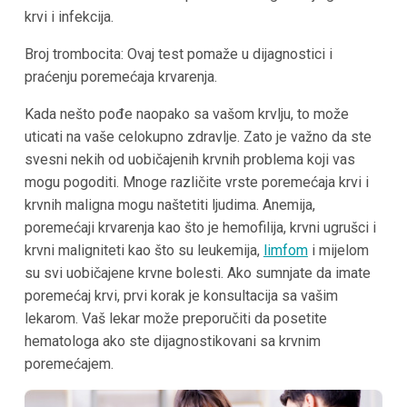
krvi i infekcija.
Broj trombocita: Ovaj test pomaže u dijagnostici i
praćenju poremećaja krvarenja.
Kada nešto pođe naopako sa vašom krvlju, to može
uticati na vaše celokupno zdravlje. Zato je važno da ste
svesni nekih od uobičajenih krvnih problema koji vas
mogu pogoditi. Mnoge različite vrste poremećaja krvi i
krvnih maligna mogu naštetiti ljudima. Anemija,
poremećaji krvarenja kao što je hemofilija, krvni ugrušci i
krvni maligniteti kao što su leukemija,
limfom
i mijelom
su svi uobičajene krvne bolesti. Ako sumnjate da imate
poremećaj krvi, prvi korak je konsultacija sa vašim
lekarom. Vaš lekar može preporučiti da posetite
hematologa ako ste dijagnostikovani sa krvnim
poremećajem.