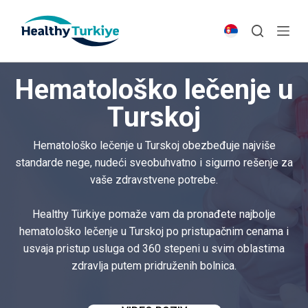
S
k
i
p
Hematološko lečenje u
t
o
Turskoj
c
o
Hematološko lečenje u Turskoj obezbeđuje najviše
n
standarde nege, nudeći sveobuhvatno i sigurno rešenje za
t
vaše zdravstvene potrebe.
e
n
Healthy Türkiye pomaže vam da pronađete najbolje
t
hematološko lečenje u Turskoj po pristupačnim cenama i
usvaja pristup usluga od 360 stepeni u svim oblastima
zdravlja putem pridruženih bolnica.