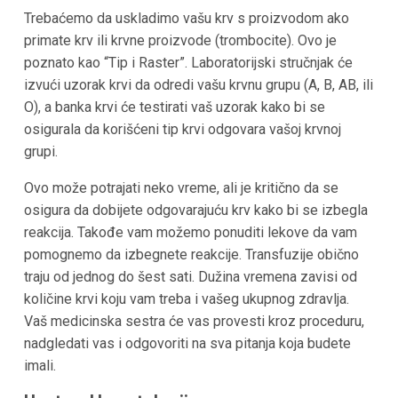
Trebaćemo da uskladimo vašu krv s proizvodom ako
primate krv ili krvne proizvode (trombocite). Ovo je
poznato kao “Tip i Raster”. Laboratorijski stručnjak će
izvući uzorak krvi da odredi vašu krvnu grupu (A, B, AB, ili
O), a banka krvi će testirati vaš uzorak kako bi se
osigurala da korišćeni tip krvi odgovara vašoj krvnoj
grupi.
Ovo može potrajati neko vreme, ali je kritično da se
osigura da dobijete odgovarajuću krv kako bi se izbegla
reakcija. Takođe vam možemo ponuditi lekove da vam
pomognemo da izbegnete reakcije. Transfuzije obično
traju od jednog do šest sati. Dužina vremena zavisi od
količine krvi koju vam treba i vašeg ukupnog zdravlja.
Vaš medicinska sestra će vas provesti kroz proceduru,
nadgledati vas i odgovoriti na sva pitanja koja budete
imali.