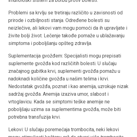
imunološki sistem za borbu protiv bolesti.
Problemi sa krvlju se tretiraju različito u zavisnosti od
prirode i ozbiljnosti stanja. Određene bolesti su
neizlečive, ali lekovi vam mogu pomoći da ih upravljate i
živite bolji život. Lečenje takođe pomaže u ublažavanju
simptoma i poboljšanju opšteg zdravlja.
Suplementacija gvožđem: Specijalisti mogu prepisati
suplemente gvožđa kod različitih bolesti. U slučaju
značajnog gubitka krvi, suplementi gvožđa pomažu u
nadoknadi količine gvožđa u našim telima i krvi.
Nedostatak gvožđa, poznat i kao anemija, uzrokuje nizak
sadržaj gvožđa. Anemija izaziva umor, slabost i
vrtoglavicu. Kada se simptomi teške anemije ne
poboljšaju uzima sa suplementima gvožđa, može biti
potrebna transfuzija krvi.
Lekovi: U slučaju poremećaja trombocita, neki lekovi