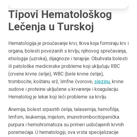
Tipovi Hematološkog
Lečenja u Turskoj
Hematologija je proučavanje krvi, tkiva koja formiraju krv i
organa, bolesti povezanih s krvlju, njihovog sprečavanja,
etiologije (uzroka), dijagnoze i terapije. Obuhvata bolesti
ili patološke medicinske probleme koji uključuju RBC
(crvene krvne ćelije), WBC (bele krvne ćelije),
trombocite, koštanu srž, limfne čvorove,
slezinu
, krvne
sudove i proteine uključene u krvarenje i koagulaciju.
Hematolog je lekar koji leči probleme sa krvlju.
Anemija, bolest srpastih ćelija, talasemija, hemofilija,
limfom, leukemija, mijelom, imunotrombocitopenička
purpura i hemohromatoza su primeri uobičajenih krvnih
poremećaja. U hematologiji, ova vrsta specijalizacije