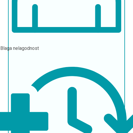
l
Blaga nelagodnost