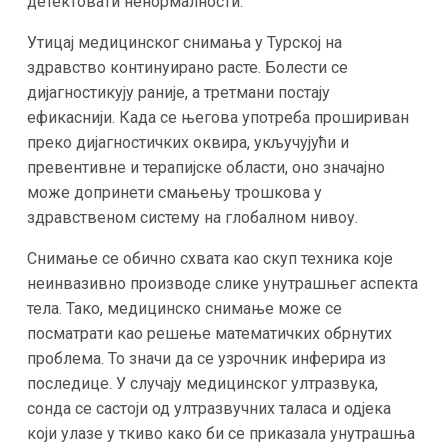
детектовати ненормалности.
Утицај медицинског снимања у Турској на
здравство континуирано расте. Болести се
дијагностикују раније, а третмани постају
ефикаснији. Када се његова употреба прошириван
преко дијагностичких оквира, укључујући и
превентивне и терапијске области, оно значајно
може допринети смањењу трошкова у
здравственом систему на глобалном нивоу.
Снимање се обично схвата као скуп техника које
неинвазивно производе слике унутрашњег аспекта
тела. Тако, медицинско снимање може се
посматрати као решење математичких обрнутих
проблема. То значи да се узрочник инферира из
последице. У случају медицинског ултразвука,
сонда се састоји од ултразвучних таласа и одјека
који улазе у ткиво како би се приказала унутрашња