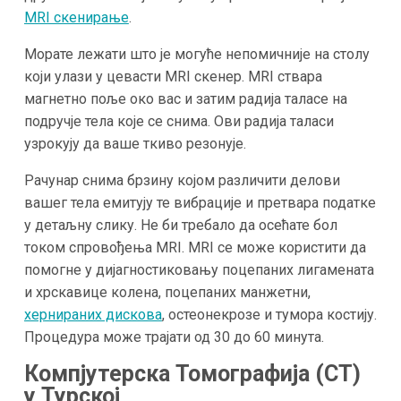
MRI скенирање
.
Морате лежати што је могуће непомичније на столу
који улази у цевасти MRI скенер. MRI ствара
магнетно поље око вас и затим радија таласе на
подручје тела које се снима. Ови радија таласи
узрокују да ваше ткиво резонује.
Рачунар снима брзину којом различити делови
вашег тела емитују те вибрације и претвара податке
у детаљну слику. Не би требало да осећате бол
током спровођења MRI. MRI се може користити да
помогне у дијагностиковању поцепаних лигамената
и хрскавице колена, поцепаних манжетни,
хернираних дискова
, остеонекрозе и тумора костију.
Процедура може трајати од 30 до 60 минута.
Компјутерска Томографија (CT)
у Турској