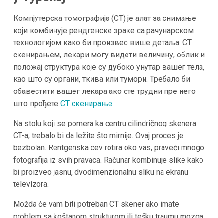
Компјутерска томографија (CT) је алат за снимање
који комбинује рендгенске зраке са рачунарском
технологијом како би произвео више детаља. CT
скенирањем, лекари могу видети величину, облик и
положај структура које су дубоко унутар вашег тела,
као што су органи, ткива или тумори. Требало би
обавестити вашег лекара ако сте трудни пре него
што прођете
CT скенирање
.
Na stolu koji se pomera ka centru cilindričnog skenera
CT-a, trebalo bi da ležite što mirnije. Ovaj proces je
bezbolan. Rentgenska cev rotira oko vas, praveći mnogo
fotografija iz svih pravaca. Računar kombinuje slike kako
bi proizveo jasnu, dvodimenzionalnu sliku na ekranu
televizora.
Možda će vam biti potreban CT skener ako imate
problem sa koštanom strukturom ili tešku traumu mozga,