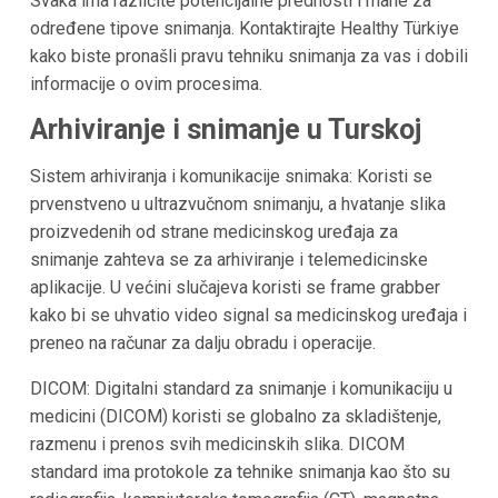
Svaka ima različite potencijalne prednosti i mane za
određene tipove snimanja. Kontaktirajte Healthy Türkiye
kako biste pronašli pravu tehniku snimanja za vas i dobili
informacije o ovim procesima.
Arhiviranje i snimanje u Turskoj
Sistem arhiviranja i komunikacije snimaka: Koristi se
prvenstveno u ultrazvučnom snimanju, a hvatanje slika
proizvedenih od strane medicinskog uređaja za
snimanje zahteva se za arhiviranje i telemedicinske
aplikacije. U većini slučajeva koristi se frame grabber
kako bi se uhvatio video signal sa medicinskog uređaja i
preneo na računar za dalju obradu i operacije.
DICOM: Digitalni standard za snimanje i komunikaciju u
medicini (DICOM) koristi se globalno za skladištenje,
razmenu i prenos svih medicinskih slika. DICOM
standard ima protokole za tehnike snimanja kao što su