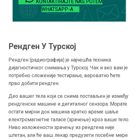
KONTAKTIRAJTE NAS PUTEM
WHATSAPP-A
Рендген У Турској
Рендген (радиографија) је најчешћа техника
дијагностичког снимања у Турској. Чак и ако вам је
потребно сложеније тестирање, вероватно ћете
прво добити рендген.
Део вашег тела који се снима постављен је између
рендгенске машине и дигиталног сензора. Морате
остати мирни док машина кратко време шаље
електромагнетне таласе (зрачење) кроз ваше тело.
Ниво изложености зрачењу из рендгена није
штетан, али ће ваш лекар предузети посебне мере