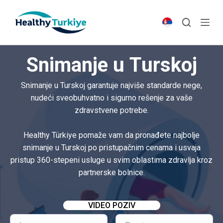
S
k
i
p
Snimanje u Turskoj
t
o
Snimanje u Turskoj garantuje najviše standarde nege,
c
nudeći sveobuhvatno i sigurno rešenje za vaše
o
zdravstvene potrebe.
n
t
Healthy Türkiye pomaže vam da pronađete najbolje
e
snimanje u Turskoj po pristupačnim cenama i usvaja
n
pristup 360-stepeni usluge u svim oblastima zdravlja kroz
t
partnerske bolnice.
VIDEO POZIV