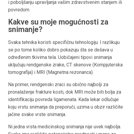
i poboljšanju upravljanja vašim zdravstvenim stanjem ili
povredom.
Kakve su moje mogućnosti za
snimanje?
Svaka tehnika koristi specifičnu tehnologiju. I razlikuju
se po tome koliko dobro pokazuju šta se dešava u
određenim tkivima tela. Uobičajeni tipovi snimanja
uključuju rendgenske zrake, CT skenove (Kompjuterska
tomografija) i MRI (Magnetna rezonanca).
Na primer, rendgenski zraci su obično najbolji za
pronalaženje frakture kosti, dok MRI može biti bolja za
identifikaciju povreda ligamenata. Kada lekar odlučuje
koju vrstu snimanja da preporuči, uzima u obzir različite
jačine svake vrste snimanja.
Ni jedna vrsta medicinskog snimanja nije uvek najbolja.