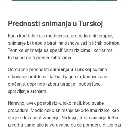
Prednosti snimanja u Turskoj
Kao i kod bilo koje medicinske procedure ili terapije,
snimanje bi trebalo birati na osnovu vaših ličnih potreba.
Tehnike snimanja sa specifičnim rizicima i koristima
treba odrediti prema zahtevima.
Određene prednosti
snimanja u Turskoj
su rano
otkrivanje problema, tačna dijagnoza, kontinuirano
praćenje, doprinos izboru terapije i poboljšano
upravljanje stanjem.
Naravno, uvek postoji rizik, iako mali, kod svake
procedure. Medicinsko snimanje takođe ima rizike, kao
što je izloženost zračenju. Na kraju, test snimanja treba
izvoditi samo ako je verovatno da će pomoći u dijagnozi