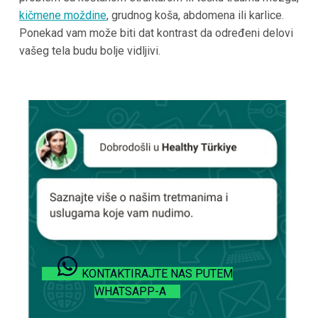
kičmene moždine
, grudnog koša, abdomena ili karlice.
Ponekad vam može biti dat kontrast da određeni delovi
vašeg tela budu bolje vidljivi.
KONTAKTIRAJTE NAS PUTEM
WHATSAPP-A