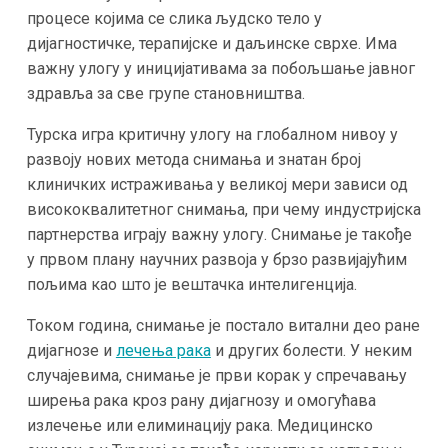
процесе којима се слика људско тело у
дијагностичке, терапијске и даљинске сврхе. Има
важну улогу у иницијативама за побољшање јавног
здравља за све групе становништва.
Турска игра критичну улогу на глобалном нивоу у
развоју нових метода снимања и знатан број
клиничких истраживања у великој мери зависи од
висококвалитетног снимања, при чему индустријска
партнерства играју важну улогу. Снимање је такође
у првом плану научних развоја у брзо развијајућим
пољима као што је вештачка интелигенција.
Током година, снимање је постало витални део ране
дијагнозе и
лечења рака
и других болести. У неким
случајевима, снимање је први корак у спречавању
ширења рака кроз рану дијагнозу и омогућава
излечење или елиминацију рака. Медицинско