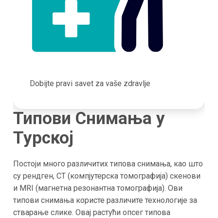
Dobijte pravi savet za vaše zdravlje
Типови Снимања у
Турској
Постоји много различитих типова снимања, као што
су рендген, CT (компјутерска томографија) скенови
и MRI (магнетна резонантна томографија). Ови
типови снимања користе различите технологије за
стварање слике. Овај растући опсег типова