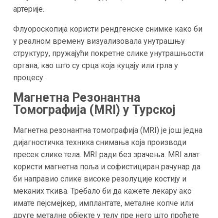
артерије.
Флуороскопија користи рендгенске снимке како би
у реалном времену визуализовала унутрашњу
структуру, пружајући покретне слике унутрашњости
органа, као што су срца која куцају или грла у
процесу.
Магнетна Резонантна
Томографија (MRI) у Турској
Магнетна резонантна томографија (MRI) је још једна
дијагностичка техника снимања која производи
пресек слике тела. MRI ради без зрачења. MRI алат
користи магнетна поља и софистициран рачунар да
би направио слике високе резолуције костију и
меканих ткива. Требало би да кажете лекару ако
имате пејсмејкер, имплантате, металне копче или
друге металне објекте у телу пре него што прођете