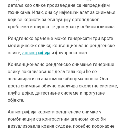
детаља као слике произведене са напреднијим
техникама. Ипак, она су најчешћи алат за снимање
који се користи за евалуацију ортопедског
проблема и широко је доступан у већини клиника.
Рендгенско зрачење може генерисати три врсте
медицинских слика; конвенционалне рендгенске
слике,
ангиографија
и флуороскопија.
Конвенционално рендгенско снимање генерише
слику локализованог дела тела који ће се
анализирати за анатомске абнормалности. Ова
врста снимања обично евалуира скелетне системе,
плућа, дојке, дигестивне системе и прогутане
објекте.
Ангиографија користи рендгенске снимке у
комбинацији са контрастним агенсом како би
визуализовала крвне судове, посебно коронарне