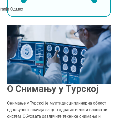
iranje
Одмах
О Снимању у Турској
Снимање у Турској је мултидисциплинарна област
од кључног значаја за цео здравствени и васпитни
систем. Обухвата различите технике снимања и