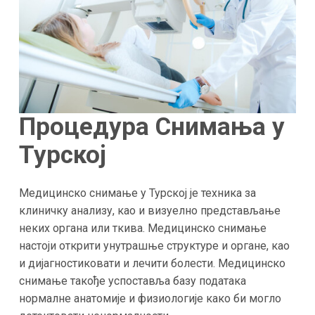
Процедура Снимања у
Турској
Медицинско снимање у Турској је техника за
клиничку анализу, као и визуелно представљање
неких органа или ткива. Медицинско снимање
настоји открити унутрашње структуре и органе, као
и дијагностиковати и лечити болести. Медицинско
снимање такође успоставља базу података
нормалне анатомије и физиологије како би могло