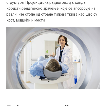
структура. Пројекцијска радиографија, сонда
користи рендгенско зрачење, које се апсорбује на
различите стопе од стране типова ткива као што су
кост, мишићи и масти.