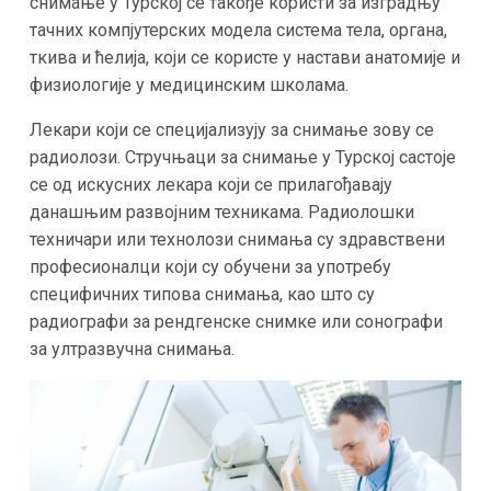
снимање у Турској се такође користи за изградњу
тачних компјутерских модела система тела, органа,
ткива и ћелија, који се користе у настави анатомије и
физиологије у медицинским школама.
Лекари који се специјализују за снимање зову се
радиолози. Стручњаци за снимање у Турској састоје
се од искусних лекара који се прилагођавају
данашњим развојним техникама. Радиолошки
техничари или технолози снимања су здравствени
професионалци који су обучени за употребу
специфичних типова снимања, као што су
радиографи за рендгенске снимке или сонографи
за ултразвучна снимања.