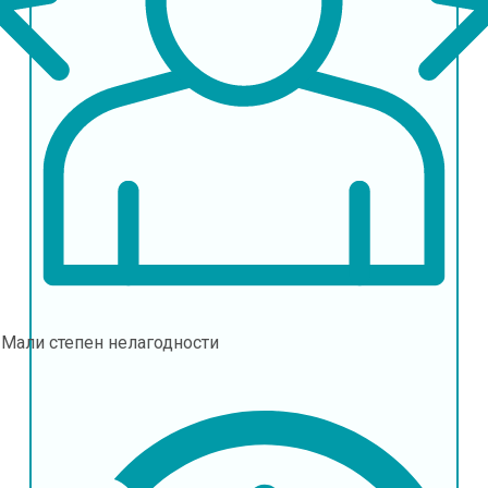
l
Мали степен нелагодности