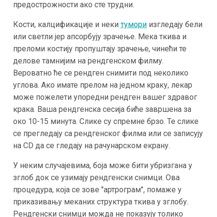
предострожности ако сте трудни.
Кости, калцификације и неки
тумори
изгледају бели
или светли јер апсорбују зрачење. Мека ткива и
преломи костију пропуштају зрачење, чинећи те
делове тамнијим на рендгенском филму.
Вероватно ће се рендген снимити под неколико
углова. Ако имате прелом на једном краку, лекар
може пожелети упоредни рендген вашег здравог
крака. Ваша рендгенска сесија биће завршена за
око 10-15 минута. Слике су спремне брзо. Те слике
се прегледају са рендгенског филма или се записују
на CD да се гледају на рачунарском екрану.
У неким случајевима, боја може бити убризгана у
зглоб док се узимају рендгенски снимци. Ова
процедура, која се зове "артрограм", помаже у
приказивању меканих структура ткива у зглобу.
Рендгенски снимци можда не показују толико