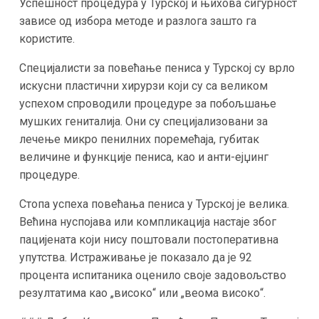
Успешност процедура у Турској и њихова сигурност
зависе од избора методе и разлога зашто га
користите.
Специјалисти за повећање пениса у Турској су врло
искусни пластични хирурзи који су са великом
успехом спроводили процедуре за побољшање
мушких гениталија. Они су специјализовани за
лечење микро пенилних поремећаја, губитак
величине и функције пениса, као и анти-ејџинг
процедуре.
Стопа успеха повећања пениса у Турској је велика.
Већина нуспојава или компликација настаје због
пацијената који нису поштовали постоперативна
упутства. Истраживање је показало да је 92
процента испитаника оценило своје задовољство
резултатима као „високо“ или „веома високо“.