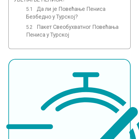
Да ли је Повећање Пениса
Безбедно у Турској?
Пакет Свеобухватног Повећања
Пениса у Турској