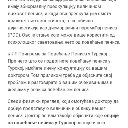
имају абнормалну преокупацију величином
њиховог пениса, и када ова преокупација омета
квалитет њиховог живота, то се обично
дијагностикује као дисморфични поремећај пениса
(PDD). Ово је стање које може више користити од
психолошког саветовања него од повећања пениса.
### Припреме за Повећање Пениса у Турској
Пре него што се подвргнете повећању пениса у
Турској, имаћете личну консултацију са вашим
доктором. Том приликом треба да објасните свој
проблем и разговарате о вашим очекивањима и
жељама у вези са повећањем пениса.
Следи физички преглед, који омогућава доктору да
добије представу о величини и облику вашег
пениса. Доктор ће вам такође објаснити које
опције
за повећање пениса у Турској
постоје и која