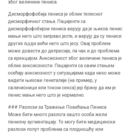
због величине пениса.
Дисморфофобија пениса је облик телесног
дисморфичног стања. Пацијенти са
дисморфофобијом пениса верују да је њихов пенис
мањи него што заправо јесте, и верују да су пениси
других људи већи него што јесу. Овај проблем
може довести до депресије, па чак и до проблема
са ерекцијом. Анксиозност због величине пениса је
облик анксиозности. Пацијенти са овим стањем
осећају анксиозност у ситуацијама када неко може
видети њихове гениталије (на пример, у
свлачионици или током секса) јер брину да им је
пенис мањи него што је нормално.
### Разлози за Тражење Повећања Пениса
Може бити много разлога зашто особа жели
пенилну аугментацију. То могу бити медицински
разлози попут проблема са плодношћу или