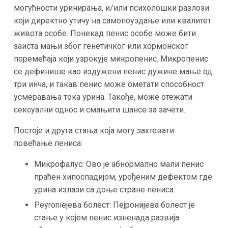
могућности уринирања, и/или психолошки разлози
који директно утичу на самопоуздање или квалитет
живота особе. Понекад пенис особе може бити
заиста мањи због генетичког или хормонског
поремећаја који узрокује микропенис. Микропенис
се дефинише као издужени пенис дужине мање од
три инча, и такав пенис може ометати способност
усмеравања тока урина. Такође, може отежати
сексуални однос и смањити шансе за зачети.
Постоје и друга стања која могу захтевати
повећање пениса:
Микрофалус: Ово је абнормално мали пенис
праћен хипоспадијом, урођеним дефектом где
урина излази са доње стране пениса.
Peyronieјева болест: Пејронијева болест је
стање у којем пенис изненада развија