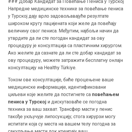
### Добар Кандидат за Повећање Пениса у Турској
Напредне медицинске технике за повећање пениса
у Турској дају врло задовољавајуће резултате
широком кругу пацијената који желе да повећају
величину свог пениса. Међутим, најбољи начин да
утврдите да ли сте погодан кандидат за ову
процедуру је консултација са пластичним хирургом.
Ако желите да сазнате да ли сте добар кандидат за
ову процедуру, можете затражити бесплатну онлајн
консултацију на Healthy Türkiye.
Током ове консултације, биће процењене ваше
медицинске информације, идентификовани
циљеви које желите да постигнете са
повећањем
пениса у Турској
и дискутаоваће се погодна
техника за ваш захват. Трансфер масти у пенис
такође укључује липосукцију; стога хирурзи могу
испитати која су места на вашем телу погодна за
сакупљање масти док креирају ваш