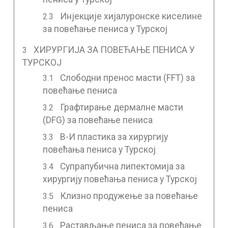
Инјекције хијалуронске киселине
за повећање пениса у Турској
ХИРУРГИЈА ЗА ПОВЕЋАЊЕ ПЕНИСА У
ТУРСКОЈ
Слободни пренос масти (FFT) за
повећање пениса
Графтирање дермалне масти
(DFG) за повећање пениса
В-И пластика за хирургију
повећања пениса у Турској
Супрапубична липектомија за
хирургију повећања пениса у Турској
Клизно продужење за повећање
пениса
Растављање пениса за повећање