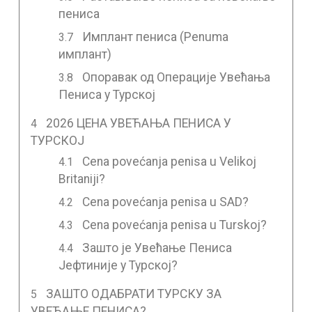
пениса
Имплант пениса (Penuma
имплант)
Опоравак од Операције Увећања
Пениса у Турској
2026 ЦЕНА УВЕЋАЊА ПЕНИСА У
ТУРСКОЈ
Cena povećanja penisa u Velikoj
Britaniji?
Cena povećanja penisa u SAD?
Cena povećanja penisa u Turskoj?
Зашто је Увећање Пениса
Јефтиније у Турској?
ЗАШТО ОДАБРАТИ ТУРСКУ ЗА
УВЕЋАЊЕ ПЕНИСА?