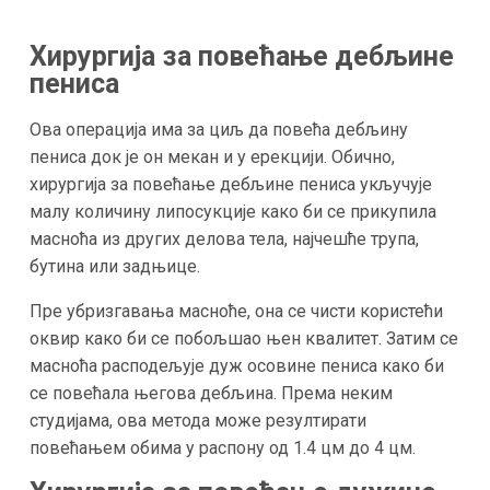
Хирургија за повећање дебљине
пениса
Ова операција има за циљ да повећа дебљину
пениса док је он мекан и у ерекцији. Обично,
хирургија за повећање дебљине пениса укључује
малу количину липосукције како би се прикупила
масноћа из других делова тела, најчешће трупа,
бутина или задњице.
Пре убризгавања масноће, она се чисти користећи
оквир како би се побољшао њен квалитет. Затим се
масноћа расподељује дуж осовине пениса како би
се повећала његова дебљина. Према неким
студијама, ова метода може резултирати
повећањем обима у распону од 1.4 цм до 4 цм.