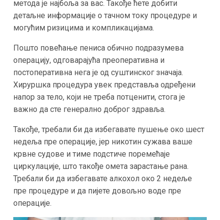
метода је најбоља за вас. Такође ћете добити
детаљне информације о тачном току процедуре и
могућим ризицима и компликацијама.
Пошто повећање пениса обично подразумева
операцију, одговарајућа преоперативна и
постоперативна нега је од суштинског значаја.
Хируршка процедура увек представља одређени
напор за тело, који не треба потценити, стога је
важно да сте генерално доброг здравља.
Такође, требали би да избегавате пушење око шест
недеља пре операције, јер никотин сужава ваше
крвне судове и тиме подстиче поремећаје
циркулације, што такође омета зарастање рана.
Требали би да избегавате алкохол око 2 недеље
пре процедуре и да пијете довољно воде пре
операције.