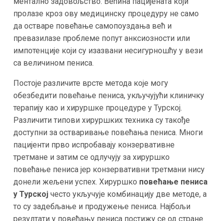
ментално задовољство. Већина пацијената који
пролазе кроз ову медицинску процедуру не само
да остваре повећање самопоуздања већ и
превазилазе проблеме попут анксиозности или
импотенције који су изазвани несигурношћу у вези
са величином пениса.
Постоје различите врсте метода које могу
обезбедити повећање пениса, укључујући клиничку
терапију као и хируршке процедуре у Турској.
Различити типови хируршких техника су такође
доступни за остваривање повећања пениса. Многи
пацијенти прво испробавају конзервативне
третмане и затим се одлучују за хируршко
повећање пениса јер конзервативни третмани нису
донели жељени успех. Хируршко
повећање пениса
у Турској
често укључује комбинацију две методе, а
то су задебљање и продужење пениса. Најбољи
резултати у повећању пениса постижу се од стране