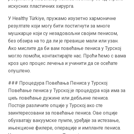
искусних пластичних хирурга.
У Healthy Türkiye, пружамо изузетно хармоничне
резултате који могу бити постигнути за многе
мушкарце који су незадовољни својим пенисом,
без обзира на то да ли је превише мали или узан.
Ако мислите да би вам повећање пениса у Турској
могло помоћи, контактирајте нас. Проћи ћемо с вама
кроз цео процес лечења и учинити да се осећате
опуштено.
### Процедура Повећања Пениса у Турској
Повећање пениса у Турској је процедура која има за
циљ повећање дужине или дебљине пениса.
Постоје различите опције у Турској ако сте
заинтересовани за повећање пениса. Ове опције
обухватају вакуумске пумпе, уређаје за истезање,
ињекционе филере, операције и импланте пениса.