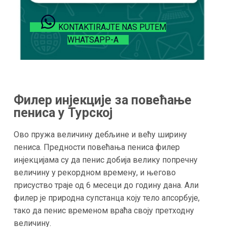
KONTAKTIRAJTE NAS PUTEM
WHATSAPP-A
Филер инјекције за повећање
пениса у Турској
Ово пружа величину дебљине и већу ширину
пениса. Предности повећања пениса филер
инјекцијама су да пенис добија велику попречну
величину у рекордном времену, и његово
присуство траје од 6 месеци до годину дана. Али
филер је природна супстанца коју тело апсорбује,
тако да пенис временом враћа своју претходну
величину.