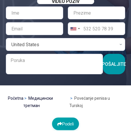
VIDEO POZIV
POŠALJITE
Početna
Медицински
Povećanje penisa u
третман
Turskoj
Podeli