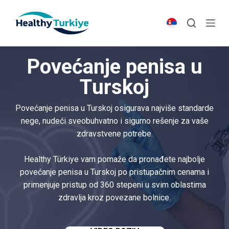
S
k
i
p
Povećanje penisa u
t
o
Turskoj
c
o
Povećanje penisa u Turskoj osigurava najviše standarde
n
nege, nudeći sveobuhvatno i sigurno rešenje za vaše
t
zdravstvene potrebe.
e
n
Healthy Türkiye vam pomaže da pronađete najbolje
t
povećanje penisa u Turskoj po pristupačnim cenama i
primenjuje pristup od 360 stepeni u svim oblastima
zdravlja kroz povezane bolnice.