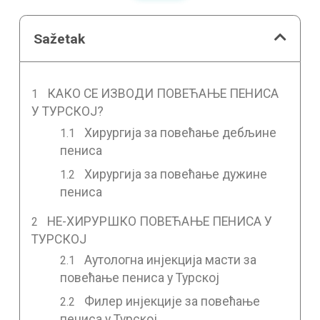
Sažetak
КАКО СЕ ИЗВОДИ ПОВЕЋАЊЕ ПЕНИСА
У ТУРСКОЈ?
Хирургија за повећање дебљине
пениса
Хирургија за повећање дужине
пениса
НЕ-ХИРУРШКО ПОВЕЋАЊЕ ПЕНИСА У
ТУРСКОЈ
Аутологна инјекција масти за
повећање пениса у Турској
Филер инјекције за повећање
пениса у Турској