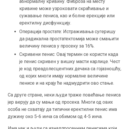
абнормалну кривину. Фиброза на месту
кривине може узроковати скраћивање и
сужавање пениса, као и болне ерекције или
еректилну дисфункцију.
Операција простате: Истраживања сугеришу
да радикална простатектомија може смањити
величину пениса у просеку за 16%.
Скривени пенис: Овај термин се користи када
је пенис скривен у вишку масти карлице. Чест
је код преадолесцентних дечака са гојазношћу,
од којих многи имају нормалне величине
пенисе и на крају ће надмудрити ово стање.
Са друге стране, неки људи траже повећање пениса
јер верују да су мањи од просека. Многи од ових
особа не схватају да типични еректилни пенис има
дужину око 5-6 инча са обимом од 4-5 инча.
Има чак и људи са изнадпросечним пенисима који