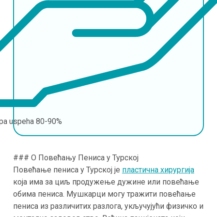
pa uspeha
80-90%
### О Повећању Пениса у Турској
Повећање пениса у Турској је
пластична хирургија
која има за циљ продужење дужине или повећање
обима пениса. Мушкарци могу тражити повећање
пениса из различитих разлога, укључујући физичко и