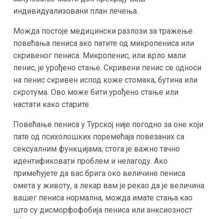
индивидуализовани план лечења.
Можда постоје медицински разлози за тражење
повећања пениса ако патите од микропениса или
скривеног пениса. Микропенис, или врло мали
пенис, је урођено стање. Скривени пенис се односи
на пенис скривен испод коже стомака, бутина или
скротума. Ово може бити урођено стање или
настати како старите.
Повећање пениса у Турској није погодно за оне који
пате од психолошких поремећаја повезаних са
сексуалним функцијама; стога је важно тачно
идентификовати проблем и нелагоду. Ако
примећујете да вас брига око величине пениса
омета у животу, а лекар вам је рекао да је величина
вашег пениса нормална, можда имате стања као
што су дисморфофобија пениса или анксиозност