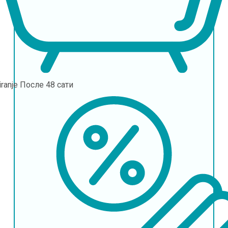
iranje
После 48 сати