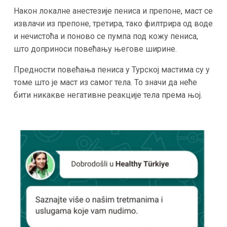
Након локалне анестезије пениса и препоне, маст се
извлачи из препоне, третира, тако филтрира од воде
и нечистоћа и поново се пумпа под кожу пениса,
што доприноси повећању његове ширине.
Предности повећања пениса у Турској мастима су у
томе што је маст из самог тела. То значи да неће
бити никакве негативне реакције тела према њој.