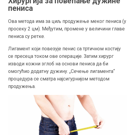
Хирургија за повећање дужине
пениса
Ова метода има за циљ продужење меког пениса (у
просеку 2 цм). Међутим, промене у величини главе
пениса су ретке.
Лигамент који повезује пенис са тртичном костију
се пресеца током ове операције. Затим хирург
изводи кожни зглоб на основи пениса да би
омогућио додатну дужину. „Сечење лигамента“
процедура се сматра најсигурнијом методом
продужења.