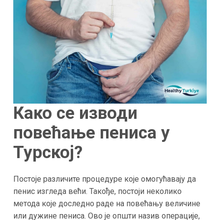
Како се изводи
повећање пениса у
Турској?
Постоје различите процедуре које омогућавају да
пенис изгледа већи. Такође, постоји неколико
метода које доследно раде на повећању величине
или дужине пениса. Ово је општи назив операције,