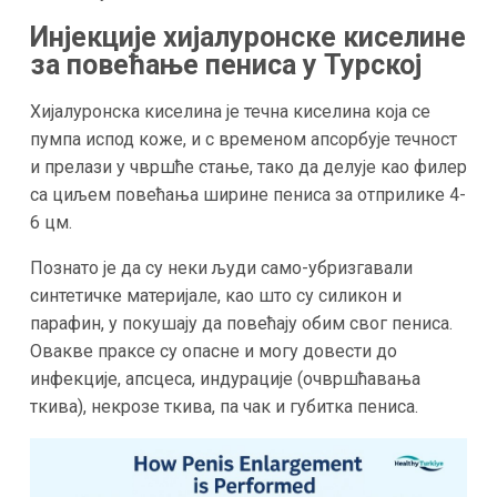
Инјекције хијалуронске киселине
за повећање пениса у Турској
Хијалуронска киселина је течна киселина која се
пумпа испод коже, и с временом апсорбује течност
и прелази у чвршће стање, тако да делује као филер
са циљем повећања ширине пениса за отприлике 4-
6 цм.
Познато је да су неки људи само-убризгавали
синтетичке материјале, као што су силикон и
парафин, у покушају да повећају обим свог пениса.
Овакве праксе су опасне и могу довести до
инфекције, апсцеса, индурације (очвршћавања
ткива), некрозе ткива, па чак и губитка пениса.