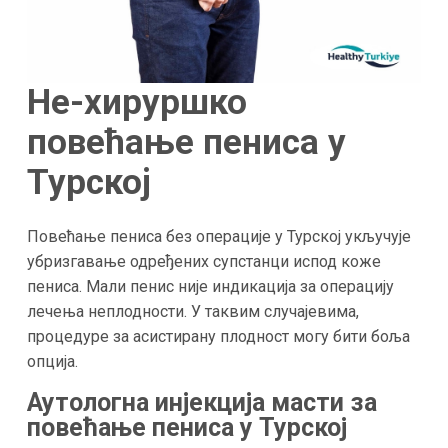
Не-хируршко
повећање пениса у
Турској
Повећање пениса без операције у Турској укључује
убризгавање одређених супстанци испод коже
пениса. Мали пенис није индикација за операцију
лечења неплодности. У таквим случајевима,
процедуре за асистирану плодност могу бити боља
опција.
Аутологна инјекција масти за
повећање пениса у Турској