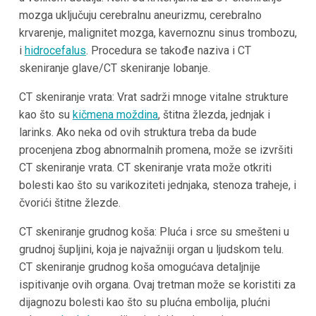
mozga uključuju cerebralnu aneurizmu, cerebralno
krvarenje, malignitet mozga, kavernoznu sinus trombozu,
i
hidrocefalus
. Procedura se takođe naziva i CT
skeniranje glave/CT skeniranje lobanje.
CT skeniranje vrata: Vrat sadrži mnoge vitalne strukture
kao što su
kičmena moždina
, štitna žlezda, jednjak i
larinks. Ako neka od ovih struktura treba da bude
procenjena zbog abnormalnih promena, može se izvršiti
CT skeniranje vrata. CT skeniranje vrata može otkriti
bolesti kao što su varikoziteti jednjaka, stenoza traheje, i
čvorići štitne žlezde.
CT skeniranje grudnog koša: Pluća i srce su smešteni u
grudnoj šupljini, koja je najvažniji organ u ljudskom telu.
CT skeniranje grudnog koša omogućava detaljnije
ispitivanje ovih organa. Ovaj tretman može se koristiti za
dijagnozu bolesti kao što su plućna embolija, plućni