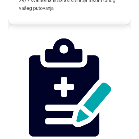
24/7 kvalitetna lična asistencija tokom celog
vašeg putovanja