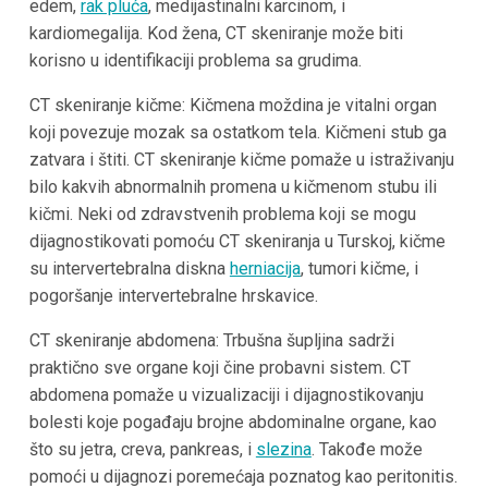
edem,
rak pluća
, medijastinalni karcinom, i
kardiomegalija. Kod žena, CT skeniranje može biti
korisno u identifikaciji problema sa grudima.
CT skeniranje kičme: Kičmena moždina je vitalni organ
koji povezuje mozak sa ostatkom tela. Kičmeni stub ga
zatvara i štiti. CT skeniranje kičme pomaže u istraživanju
bilo kakvih abnormalnih promena u kičmenom stubu ili
kičmi. Neki od zdravstvenih problema koji se mogu
dijagnostikovati pomoću CT skeniranja u Turskoj, kičme
su intervertebralna diskna
herniacija
, tumori kičme, i
pogoršanje intervertebralne hrskavice.
CT skeniranje abdomena: Trbušna šupljina sadrži
praktično sve organe koji čine probavni sistem. CT
abdomena pomaže u vizualizaciji i dijagnostikovanju
bolesti koje pogađaju brojne abdominalne organe, kao
što su jetra, creva, pankreas, i
slezina
. Takođe može
pomoći u dijagnozi poremećaja poznatog kao peritonitis.