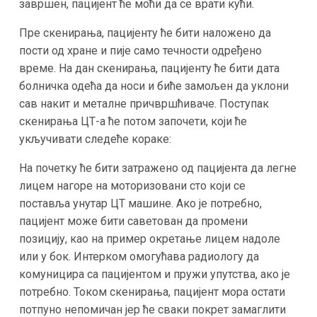
завршен, пацијент ће моћи да се врати кући.
Пре скенирања, пацијенту ће бити наложено да
пости од хране и пије само течности одређено
време. На дан скенирања, пацијенту ће бити дата
болничка одећа да носи и биће замољен да уклони
сав накит и металне причвршћиваче. Поступак
скенирања ЦТ-а ће потом започети, који ће
укључивати следеће кораке:
На почетку ће бити затражено од пацијента да легне
лицем нагоре на моторизовани сто који се
поставља унутар ЦТ машине. Ако је потребно,
пацијент може бити саветован да промени
позицију, као на пример окретање лицем надоле
или у бок. Интерком омогућава радиологу да
комуницира са пацијентом и пружи упутства, ако је
потребно. Током скенирања, пацијент мора остати
потпуно непомичан јер ће сваки покрет замаглити