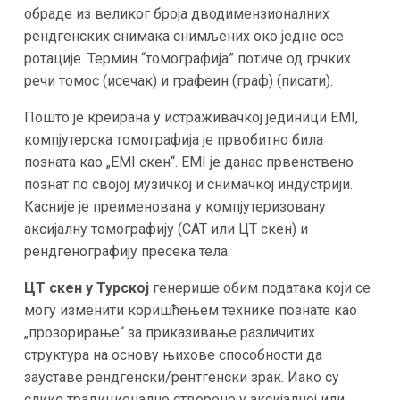
обраде из великог броја дводимензионалних
рендгенских снимака снимљених око једне осе
ротације. Термин “томографија” потиче од грчких
речи томос (исечак) и графеин (граф) (писати).
Пошто је креирана у истраживачкој јединици EMI,
компјутерска томографија је првобитно била
позната као „EMI скен“. EMI је данас првенствено
познат по својој музичкој и снимачкој индустрији.
Касније је преименована у компјутеризовану
аксијалну томографију (CAT или ЦТ скен) и
рендгенографију пресека тела.
ЦТ скен у Турској
генерише обим података који се
могу изменити коришћењем технике познате као
„прозорирање“ за приказивање различитих
структура на основу њихове способности да
зауставе рендгенски/рентгенски зрак. Иако су
слике традиционално створене у аксијалној или