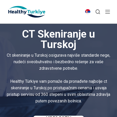
S
k
i
p
CT Skeniranje u
t
o
Turskoj
c
o
Ct skeniranje u Turskoj osigurava najviše standarde nege,
n
nudeći sveobuhvatno i bezbedno rešenje za vaše
t
zdravstvene potrebe.
e
n
Healthy Türkiye vam pomaže da pronađete najbolje ct
t
skeniranje u Turskoj po pristupačnim cenama i usvaja
pristup servisu od 360 stepeni u svim oblastima zdravlja
putem povezanih bolnica.