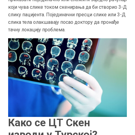
који чува слике током скенирања да би створио 3-Д
слику пацијента. Појединачни пресци слике или 3-Д
слика тела олакшавају посао доктору да пронађе
тачну локацију проблема.
Како се ЦТ Скен
изводи у Турској?