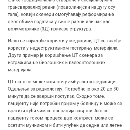
трансверзалној равни (праволинијски на дугу осу
тела), новији скенери омогућавају реформирање
овог обима података у више равни или чак као
волуметричке (3Д) приказе структура.
Иако се најчешће користи у медицини, ЦТ се такође
користи у недеструктивном тестирању материјала.
Други пример је коришћење ЦТ скенера за
истраживање биолошких и палеонтолошких
материјала.
ЦТ скен се може извести у амбулантној јединици
Одељења за радиологију. Потребно је око 20 до 30
минута да се заврши поступак. Сходно томе,
пацијенту није потребан пријем у болницу и може се
вратити кући чим се операција заврши. Ако се
пацијенту током процеса даје контраст, може се
осетити мучнином и бити упућен да седне или легне