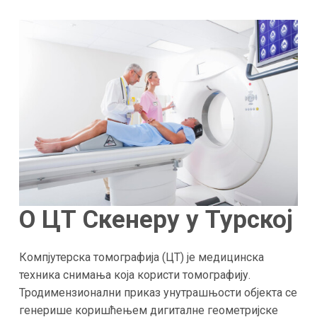
О ЦТ Скенеру у Турској
Компјутерска томографија (ЦТ) је медицинска
техника снимања која користи томографију.
Тродимензионални приказ унутрашњости објекта се
генерише коришћењем дигиталне геометријске