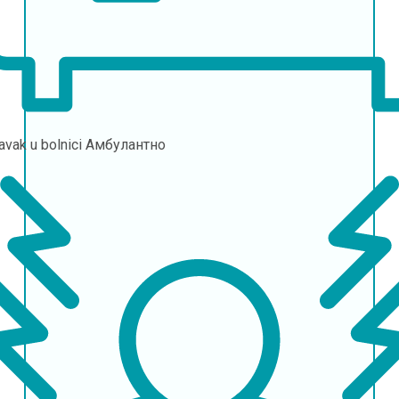
avak u bolnici
Амбулантно