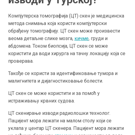
Компјутерска томографија (ЦТ) скен је медицинска
метода снимања која користи компјутерски
обрађену томографију. ЦТ скен може произвести
веома детаљне слике мозга,
кичме
, груди и
абдомена. Током биопсија, ЦТ скен се може
користити да води хирурга на тачну локацију која се
проверава.
Такође се користи за идентификовање тумора и
малигнитета и дијагностиковање болести.
ЦТ скен се може користити и за помоћ у
истраживању крвних судова.
ЦТ скенирање изводи радиолошки технолог.
Пацијент мора лежати на малом столу који се
уклапа у центар ЦТ скенера. Пацијент мора лежати