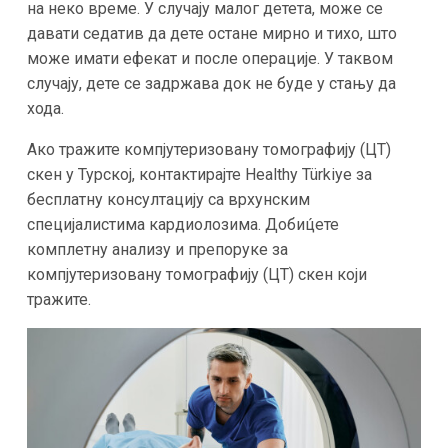
на неко време. У случају малог детета, може се
давати седатив да дете остане мирно и тихо, што
може имати ефекат и после операције. У таквом
случају, дете се задржава док не буде у стању да
хода.
Ако тражите компјутеризовану томографију (ЦТ)
скен у Турској, контактирајте Healthy Türkiye за
бесплатну консултацију са врхунским
специјалистима кардиолозима. Добиц́ете
комплетну анализу и препоруке за
компјутеризовану томографију (ЦТ) скен који
тражите.