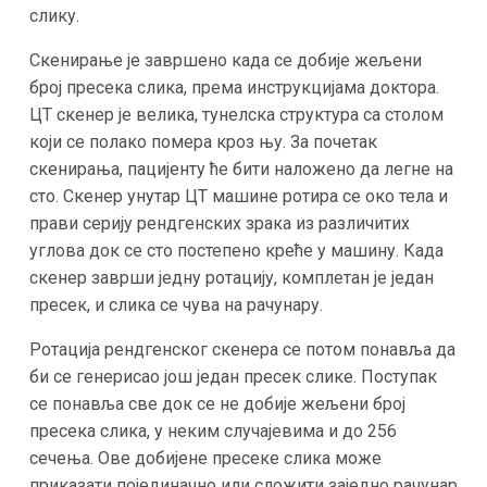
слику.
Скенирање је завршено када се добије жељени
број пресека слика, према инструкцијама доктора.
ЦТ скенер је велика, тунелска структура са столом
који се полако помера кроз њу. За почетак
скенирања, пацијенту ће бити наложено да легне на
сто. Скенер унутар ЦТ машине ротира се око тела и
прави серију рендгенских зрака из различитих
углова док се сто постепено креће у машину. Када
скенер заврши једну ротацију, комплетан је један
пресек, и слика се чува на рачунару.
Ротација рендгенског скенера се потом понавља да
би се генерисао још један пресек слике. Поступак
се понавља све док се не добије жељени број
пресека слика, у неким случајевима и до 256
сечења. Ове добијене пресеке слика може
приказати појединачно или сложити заједно рачунар