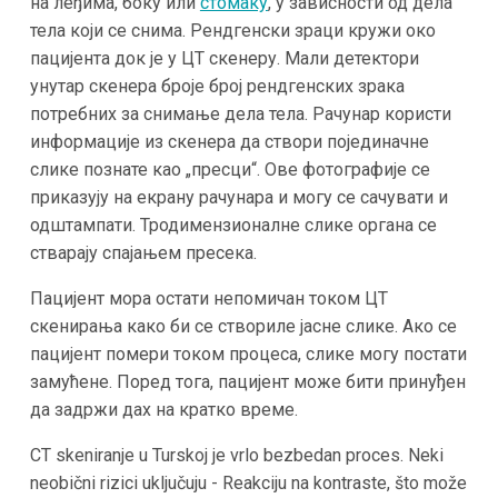
на леђима, боку или
стомаку
, у зависности од дела
тела који се снима. Рендгенски зраци кружи око
пацијента док је у ЦТ скенеру. Мали детектори
унутар скенера броје број рендгенских зрака
потребних за снимање дела тела. Рачунар користи
информације из скенера да створи појединачне
слике познате као „пресци“. Ове фотографије се
приказују на екрану рачунара и могу се сачувати и
одштампати. Тродимензионалне слике органа се
стварају спајањем пресека.
Пацијент мора остати непомичан током ЦТ
скенирања како би се створиле јасне слике. Ако се
пацијент помери током процеса, слике могу постати
замућене. Поред тога, пацијент може бити принуђен
да задржи дах на кратко време.
CT skeniranje u Turskoj je vrlo bezbedan proces. Neki
neobični rizici uključuju - Reakciju na kontraste, što može