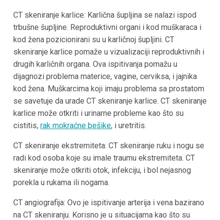
CT skeniranje karlice: Karlična šupljina se nalazi ispod
trbušne šupljine. Reproduktivni organi i kod muškaraca i
kod žena pozicionirani su u karličnoj šupljini. CT
skeniranje karlice pomaže u vizualizaciji reproduktivnih i
drugih karličnih organa. Ova ispitivanja pomažu u
dijagnozi problema materice, vagine, cerviksa, i jajnika
kod žena. Muškarcima koji imaju problema sa prostatom
se savetuje da urade CT skeniranje karlice. CT skeniranje
karlice može otkriti i urinarne probleme kao što su
cistitis,
rak mokraćne bešike
, i uretritis.
CT skeniranje ekstremiteta: CT skeniranje ruku i nogu se
radi kod osoba koje su imale traumu ekstremiteta. CT
skeniranje može otkriti otok, infekciju, i bol nejasnog
porekla u rukama ili nogama.
CT angiografija: Ovo je ispitivanje arterija i vena bazirano
na CT skeniranju. Korisno je u situacijama kao što su