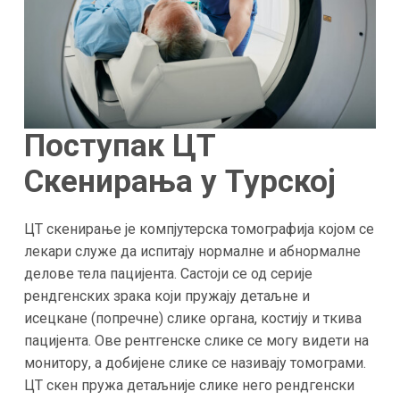
Поступак ЦТ
Скенирања у Турској
ЦТ скенирање је компјутерска томографија којом се
лекари служе да испитају нормалне и абнормалне
делове тела пацијента. Састоји се од серије
рендгенских зрака који пружају детаљне и
исецкане (попречне) слике органа, костију и ткива
пацијента. Ове рентгенске слике се могу видети на
монитору, а добијене слике се називају томограми.
ЦТ скен пружа детаљније слике него рендгенски