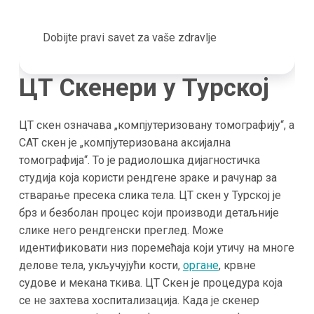
Dobijte pravi savet za vaše zdravlje
ЦТ Скенери у Турској
ЦТ скен означава „компјутеризовану томографију“, а
CAT скен је „компјутеризована аксијална
томографија“. То је радиолошка дијагностичка
студија која користи рендгене зраке и рачунар за
стварање пресека слика тела. ЦТ скен у Турској је
брз и безболан процес који производи детаљније
слике него рендгенски преглед. Може
идентификовати низ поремећаја који утичу на многе
делове тела, укључујући кости,
органе
, крвне
судове и мекана ткива. ЦТ Скен је процедура која
се не захтева хоспитализација. Када је скенер