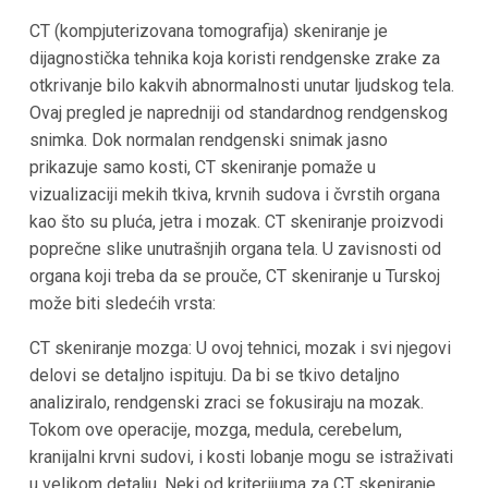
CT (kompjuterizovana tomografija) skeniranje je
dijagnostička tehnika koja koristi rendgenske zrake za
otkrivanje bilo kakvih abnormalnosti unutar ljudskog tela.
Ovaj pregled je napredniji od standardnog rendgenskog
snimka. Dok normalan rendgenski snimak jasno
prikazuje samo kosti, CT skeniranje pomaže u
vizualizaciji mekih tkiva, krvnih sudova i čvrstih organa
kao što su pluća, jetra i mozak. CT skeniranje proizvodi
poprečne slike unutrašnjih organa tela. U zavisnosti od
organa koji treba da se prouče, CT skeniranje u Turskoj
može biti sledećih vrsta:
CT skeniranje mozga: U ovoj tehnici, mozak i svi njegovi
delovi se detaljno ispituju. Da bi se tkivo detaljno
analiziralo, rendgenski zraci se fokusiraju na mozak.
Tokom ove operacije, mozga, medula, cerebelum,
kranijalni krvni sudovi, i kosti lobanje mogu se istraživati
u velikom detalju. Neki od kriterijuma za CT skeniranje