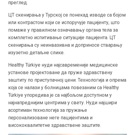
преглед.
ЦТ скенирања у Турској се понекад изводе са бојом
или контрастом који се испоручује пацијенту, што
помаже у правилном означавању органа тела за
комплетно испитивање ситуације пацијента. ЦТ
скенирања су неинвазивна и доприносе стварању
изузетно детаљне слике.
Healthy Türkiye нуди најсавременије медицинске
установе пројектоване да пруже здравствену
заштиту по приступачној цени. Технологија и опрема
која се налази у болницама повезаним са Healthy
Türkiye упоредива је са најбољом доступном у
најнапреднијим центрима у свету. Нуди најшири
асортиман технологија за пружање
персонализоване неге пацијентима и
висококвалитетне здравствене заштите.