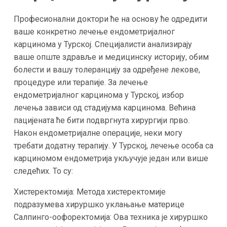
Професионални доктори ће на основу ће одредити
ваше конкретно лечење ендометријалног
карцинома у Турској. Специјалисти анализирају
ваше опште здравље и медицинску историју, обим
болести и вашу толеранцију за одређене лекове,
процедуре или терапије. За лечење
ендометријалног карцинома у Турској, избор
лечења зависи од стадијума карцинома. Већина
пацијената ће бити подвргнута хирургији прво.
Након ендометријалне операције, неки могу
требати додатну терапију. У Турској, лечење особа са
карциномом ендометрија укључује један или више
следећих. То су:
Хистеректомија: Метода хистеректомије
подразумева хируршко уклањање материце
Салпинго-оофоректомија: Ова техника је хируршко