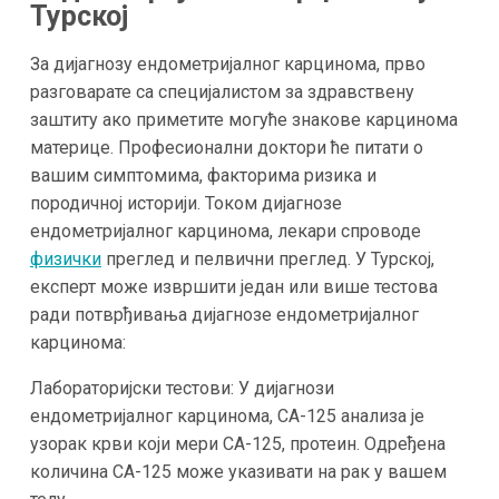
Турској
За дијагнозу ендометријалног карцинома, прво
разговарате са специјалистом за здравствену
заштиту ако приметите могуће знакове карцинома
материце. Професионални доктори ће питати о
вашим симптомима, факторима ризика и
породичној историји. Током дијагнозе
ендометријалног карцинома, лекари спроводе
физички
преглед и пелвични преглед. У Турској,
експерт може извршити један или више тестова
ради потврђивања дијагнозе ендометријалног
карцинома:
Лабораторијски тестови: У дијагнози
ендометријалног карцинома, CA-125 анализа је
узорак крви који мери CA-125, протеин. Одређена
количина CA-125 може указивати на рак у вашем