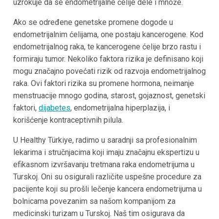
uzrokuje da se endometrijalne ćelije dele i množe.
Ako se određene genetske promene dogode u
endometrijalnim ćelijama, one postaju kancerogene. Kod
endometrijalnog raka, te kancerogene ćelije brzo rastu i
formiraju tumor. Nekoliko faktora rizika je definisano koji
mogu značajno povećati rizik od razvoja endometrijalnog
raka. Ovi faktori rizika su promene hormona, neimanje
menstruacije mnogo godina, starost, gojaznost, genetski
faktori,
dijabetes
, endometrijalna hiperplazija, i
korišćenje kontraceptivnih pilula.
U Healthy Türkiye, radimo u saradnji sa profesionalnim
lekarima i stručnjacima koji imaju značajnu ekspertizu u
efikasnom izvršavanju tretmana raka endometrijuma u
Turskoj. Oni su osigurali različite uspešne procedure za
pacijente koji su prošli lečenje kancera endometrijuma u
bolnicama povezanim sa našom kompanijom za
medicinski turizam u Turskoj. Naš tim osigurava da