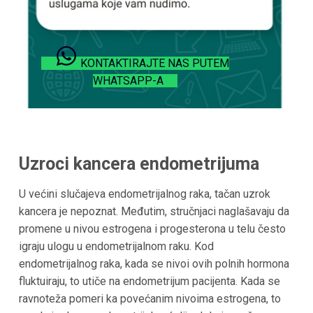
KONTAKTIRAJTE NAS PUTEM
WHATSAPP-A
Uzroci kancera endometrijuma
U većini slučajeva endometrijalnog raka, tačan uzrok
kancera je nepoznat. Međutim, stručnjaci naglašavaju da
promene u nivou estrogena i progesterona u telu često
igraju ulogu u endometrijalnom raku. Kod
endometrijalnog raka, kada se nivoi ovih polnih hormona
fluktuiraju, to utiče na endometrijum pacijenta. Kada se
ravnoteža pomeri ka povećanim nivoima estrogena, to