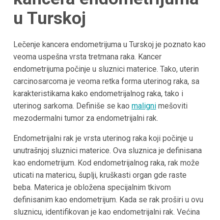
u Turskoj
Lečenje kancera endometrijuma u Turskoj je poznato kao
veoma uspešna vrsta tretmana raka. Kancer
endometrijuma počinje u sluznici materice. Tako, uterin
carcinosarcoma je veoma retka forma uterinog raka, sa
karakteristikama kako endometrijalnog raka, tako i
uterinog sarkoma. Definiše se kao
maligni
mešoviti
mezodermalni tumor za endometrijalni rak.
Endometrijalni rak je vrsta uterinog raka koji počinje u
unutrašnjoj sluznici materice. Ova sluznica je definisana
kao endometrijum. Kod endometrijalnog raka, rak može
uticati na matericu, šuplji, kruškasti organ gde raste
beba. Materica je obložena specijalnim tkivom
definisanim kao endometrijum. Kada se rak proširi u ovu
sluznicu, identifikovan je kao endometrijalni rak. Većina