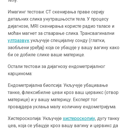
телу.
Имагинг тестови: CT скенирања праве серију
детаљних слика унутрашњости тела. У процесу
дијагнозе, MRI скенирања користе радио таласе и
моћан магнет за стварање слика. Трансвагинални
ултразвук
укључује специјалну сонду (глатки,
заобљени уређај) која се убацује у вашу вагину како
би се добиле слике ваше материце.
Остали тестови за дијагнозу ендометријалног
карцинома:
Ендометријална биопсија: Укључује убацивање
танке, флексибилне цеви кроз ваш цервикс (отвор
материце) и у вашу материцу. Експерт тог
провајдера уклања малу количину ендометријума.
Хистероскопија: Укључује
хистероскопију
, дугу танку
цев, која се убацује кроз вашу вагину и цервикс да