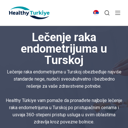
S
k
i
p
Lečenje raka
t
o
endometrijuma u
c
Turskoj
o
n
t
Lečenje raka endometrijuma u Turskoj obezbeđuje najviše
e
standarde nege, nudeći sveoubuhvatno i bezbedno
n
rešenje za vaše zdravstvene potrebe.
t
Healthy Türkiye vam pomaže da pronađete najbolje lečenje
raka endometrijuma u Turskoj po pristupačnim cenama i
usvaja 360-stepeni pristup usluga u svim oblastima
zdravlja kroz povezne bolnice.