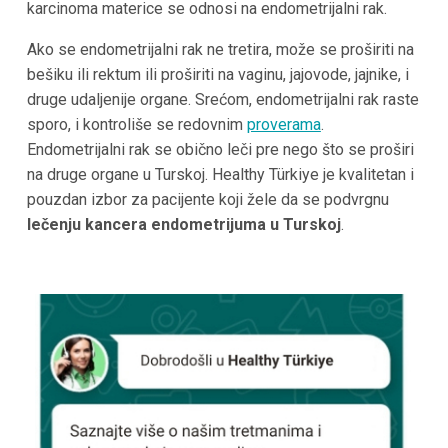
karcinoma materice se odnosi na endometrijalni rak.
Ako se endometrijalni rak ne tretira, može se proširiti na
bešiku ili rektum ili proširiti na vaginu, jajovode, jajnike, i
druge udaljenije organe. Srećom, endometrijalni rak raste
sporo, i kontroliše se redovnim
proverama
.
Endometrijalni rak se obično leči pre nego što se proširi
na druge organe u Turskoj. Healthy Türkiye je kvalitetan i
pouzdan izbor za pacijente koji žele da se podvrgnu
lečenju kancera endometrijuma u Turskoj
.