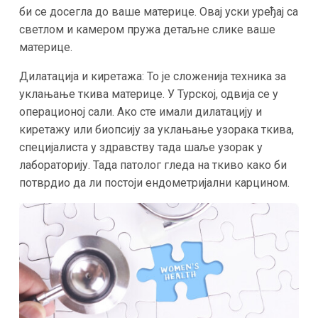
би се досегла до ваше материце. Овај уски уређај са
светлом и камером пружа детаљне слике ваше
материце.
Дилатација и киретажа: То је сложенија техника за
уклањање ткива материце. У Турској, одвија се у
операционој сали. Ако сте имали дилатацију и
киретажу или биопсију за уклањање узорака ткива,
специјалиста у здравству тада шаље узорак у
лабораторију. Тада патолог гледа на ткиво како би
потврдио да ли постоји ендометријални карцином.