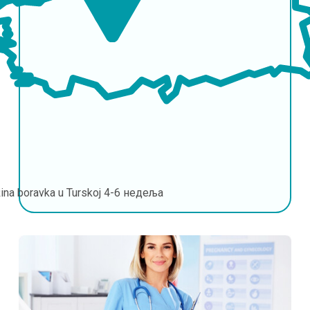
ina boravka u Turskoj
4-6 недеља