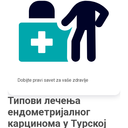
Dobijte pravi savet za vaše zdravlje
Типови лечења
ендометријалног
карцинома у Турској