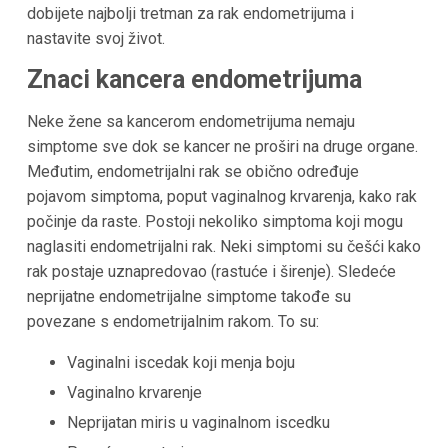
dobijete najbolji tretman za rak endometrijuma i
nastavite svoj život.
Znaci kancera endometrijuma
Neke žene sa kancerom endometrijuma nemaju
simptome sve dok se kancer ne proširi na druge organe.
Međutim, endometrijalni rak se obično određuje
pojavom simptoma, poput vaginalnog krvarenja, kako rak
počinje da raste. Postoji nekoliko simptoma koji mogu
naglasiti endometrijalni rak. Neki simptomi su češći kako
rak postaje uznapredovao (rastuće i širenje). Sledeće
neprijatne endometrijalne simptome takođe su
povezane s endometrijalnim rakom. To su:
Vaginalni iscedak koji menja boju
Vaginalno krvarenje
Neprijatan miris u vaginalnom iscedku