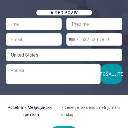
VIDEO POZIV
POŠALJITE
Početna
Медицински
Lečenje raka endometrijuma u
третман
Turskoj