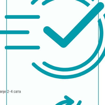
janje
2-4 сата