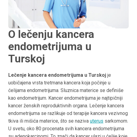
O lečenju kancera
endometrijuma u
Turskoj
Lečenje kancera endometrijuma u Turskoj
je
uobičajena vrsta tretmana kancera koja počinje u
ćelijama endometrijuma. Sluznica materice se definiše
kao endometrijum. Kancer endometrijuma je najtipičniji
kancer ženskih reproduktivnih organa. Lečenje kancera
endometrijuma se razlikuje od terapije kancera vezivnog
tkiva ili mišića materice, što se naziva
uterus
sarkomom.
U svetu, oko 80 procenata svih kancera endometrijuma
su adenokarcinomi. To znači da kancer ulazi u ćelije koje