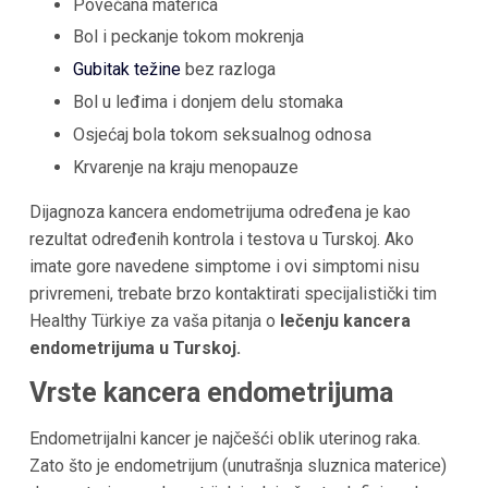
Povećana materica
Bol i peckanje tokom mokrenja
Gubitak težine
bez razloga
Bol u leđima i donjem delu stomaka
Osjećaj bola tokom seksualnog odnosa
Krvarenje na kraju menopauze
Dijagnoza kancera endometrijuma određena je kao
rezultat određenih kontrola i testova u Turskoj. Ako
imate gore navedene simptome i ovi simptomi nisu
privremeni, trebate brzo kontaktirati specijalistički tim
Healthy Türkiye za vaša pitanja o
lečenju kancera
endometrijuma u Turskoj.
Vrste kancera endometrijuma
Endometrijalni kancer je najčešći oblik uterinog raka.
Zato što je endometrijum (unutrašnja sluznica materice)