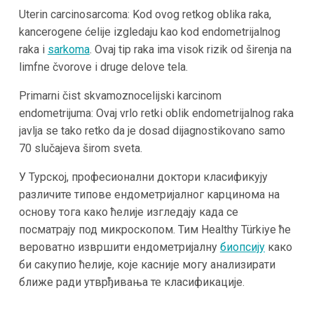
Uterin carcinosarcoma: Kod ovog retkog oblika raka,
kancerogene ćelije izgledaju kao kod endometrijalnog
raka i
sarkoma
. Ovaj tip raka ima visok rizik od širenja na
limfne čvorove i druge delove tela.
Primarni čist skvamoznocelijski karcinom
endometrijuma: Ovaj vrlo retki oblik endometrijalnog raka
javlja se tako retko da je dosad dijagnostikovano samo
70 slučajeva širom sveta.
У Турској, професионални доктори класификују
различите типове ендометријалног карцинома на
основу тога како ћелије изгледају када се
посматрају под микроскопом. Тим Healthy Türkiye ће
вероватно извршити ендометријалну
биопсију
како
би сакупио ћелије, које касније могу анализирати
ближе ради утврђивања те класификације.