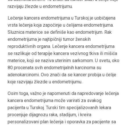
razvijaju žlezde u endometrijumu.
Lečenje kancera endometrijuma u Turskoj je uobičajena
vrsta lečenja koja započinje u ćelijama endometrijuma.
Sluznica materice se definiše kao endometrijum. Rak
endometrijuma je najtipičniji tumor ženskih
reproduktivnih organa. Lečenje kancera endometrijuma
se razlikuje od terapije kancera vezivnog tkiva ili mišića
materice, koji se naziva uterinim sarkomom. U svetu, oko
80 procenata svih endometrijalnih karcinoma su
adenokarcinomi. Ovo znači da se kancer probija u ćelije
koje razvijaju žlezde u endometrijumu.
Osim toga, važno je napomenuti da napredovanje lečenja
kancera endometrijuma može varirati za svakog
pacijenta u Turskoj. Turski tim specijalizovanih lekara
procenjuje dijagnozu raka, stadijum, i kreira
personalizovani plan lečenja i oporavka za pacijente sa