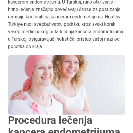
kancerom endometrijuma. U Turskoj, rano otkrivanje i
hitno lečenje značajno povećavaju šanse za postizanje
remisije kod onih sa kancerom endometrijuma. Healthy
Türkiye nudi sveobuhvatnu podršku kroz svaki korak
vašeg medicinskog puta lečenja kancera endometrijuma
u Turskoj, osiguravajući holistički pristup vašoj nezi od
početka do kraja.
Procedura lečenja
kancera endometrijuma