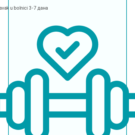
avak u bolnici
3-7 дана