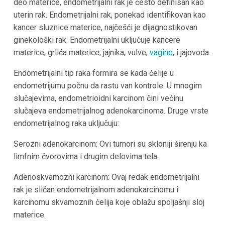
deo materice, endometrijalni rak je često definisan kao
uterin rak. Endometrijalni rak, ponekad identifikovan kao
kancer sluznice materice, najčešći je dijagnostikovan
ginekološki rak. Endometrijalni uključuje kancere
materice, grlića materice, jajnika, vulve,
vagine
, i jajovoda.
Endometrijalni tip raka formira se kada ćelije u
endometrijumu počnu da rastu van kontrole. U mnogim
slučajevima, endometrioidni karcinom čini većinu
slučajeva endometrijalnog adenokarcinoma. Druge vrste
endometrijalnog raka uključuju:
Serozni adenokarcinom: Ovi tumori su skloniji širenju ka
limfnim čvorovima i drugim delovima tela.
Adenoskvamozni karcinom: Ovaj redak endometrijalni
rak je sličan endometrijalnom adenokarcinomu i
karcinomu skvamoznih ćelija koje oblažu spoljašnji sloj
materice.