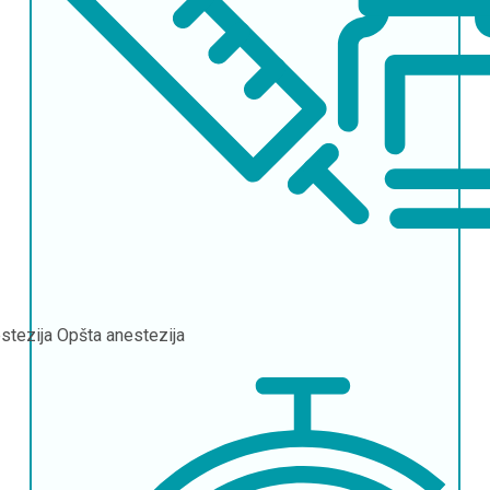
stezija
Opšta anestezija