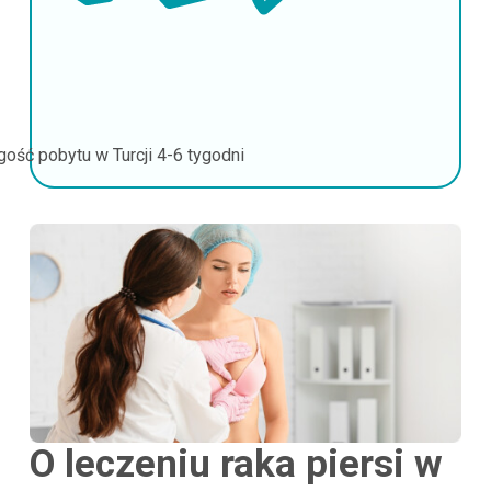
gość pobytu w Turcji
4-6 tygodni
O leczeniu raka piersi w