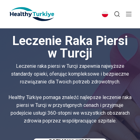
S
k
i
p
Leczenie Raka Piersi
t
o
w Turcji
c
o
Leczenie raka piersi w Turcji zapewnia najwyższe
n
standardy opieki, oferując kompleksowe i bezpieczne
t
rozwiązanie dla Twoich potrzeb zdrowotnych.
e
n
Healthy Türkiye pomaga znaleźć najlepsze leczenie raka
t
piersi w Turcji w przystępnych cenach i przyjmuje
podejście usługi 360-stopni we wszystkich obszarach
zdrowia poprzez współpracujące szpitale.