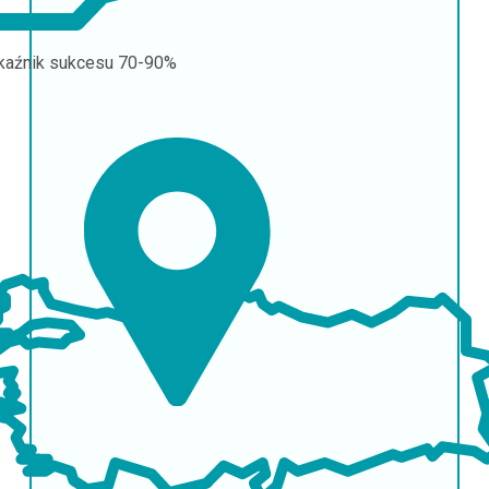
aźnik sukcesu
70-90%