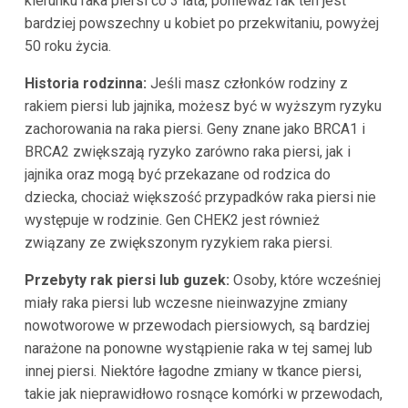
kierunku raka piersi co 3 lata, ponieważ rak ten jest
bardziej powszechny u kobiet po przekwitaniu, powyżej
50 roku życia.
Historia rodzinna:
Jeśli masz członków rodziny z
rakiem piersi lub jajnika, możesz być w wyższym ryzyku
zachorowania na raka piersi. Geny znane jako BRCA1 i
BRCA2 zwiększają ryzyko zarówno raka piersi, jak i
jajnika oraz mogą być przekazane od rodzica do
dziecka, chociaż większość przypadków raka piersi nie
występuje w rodzinie. Gen CHEK2 jest również
związany ze zwiększonym ryzykiem raka piersi.
Przebyty rak piersi lub guzek:
Osoby, które wcześniej
miały raka piersi lub wczesne nieinwazyjne zmiany
nowotworowe w przewodach piersiowych, są bardziej
narażone na ponowne wystąpienie raka w tej samej lub
innej piersi. Niektóre łagodne zmiany w tkance piersi,
takie jak nieprawidłowo rosnące komórki w przewodach,