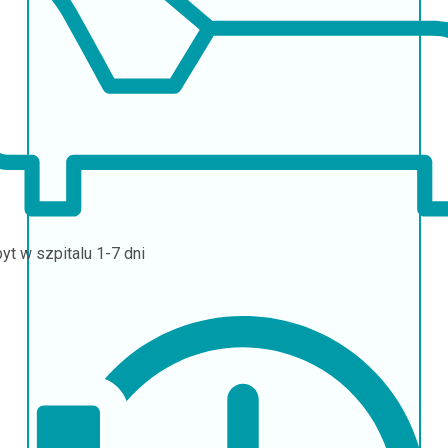
yt w szpitalu
1-7 dni