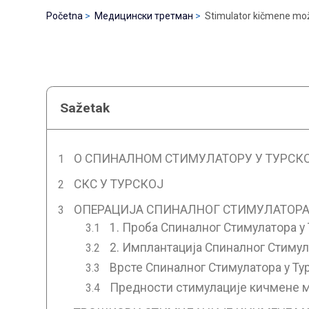
Početna
Медицински третман
Stimulator kičmene mož
Sažetak
О СПИНАЛНОМ СТИМУЛАТОРУ У ТУРСК
СКС У ТУРСКОЈ
ОПЕРАЦИЈА СПИНАЛНОГ СТИМУЛАТОРА
1. Проба Спиналног Стимулатора у 
2. Имплантација Спиналног Стимул
Врсте Спиналног Стимулатора у Ту
Предности стимулације кичмене