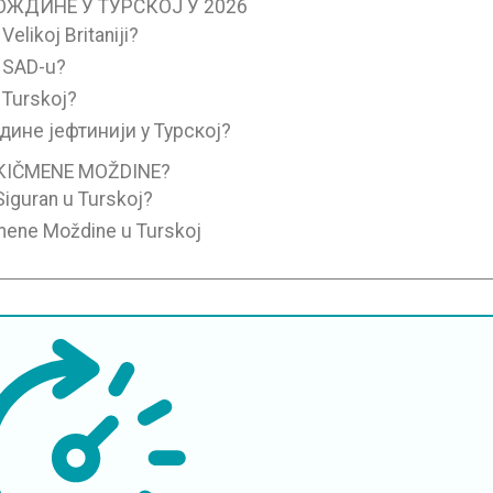
ЖДИНЕ У ТУРСКОЈ У 2026
elikoj Britaniji?
u SAD-u?
 Turskoj?
ине јефтинији у Турској?
 KIČMENE MOŽDINE?
Siguran u Turskoj?
čmene Moždine u Turskoj