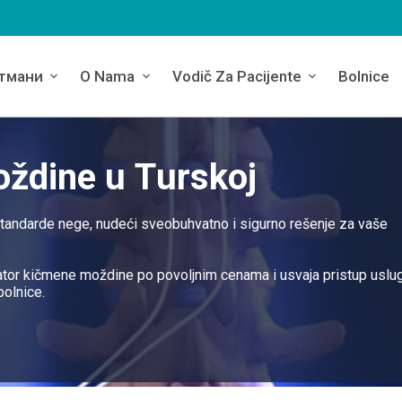
тмани
O Nama
Vodič Za Pacijente
Bolnice
ždine u Turskoj
standarde nege, nudeći sveobuhvatno i sigurno rešenje za vaše
ator kičmene moždine po povoljnim cenama i usvaja pristup uslu
olnice.