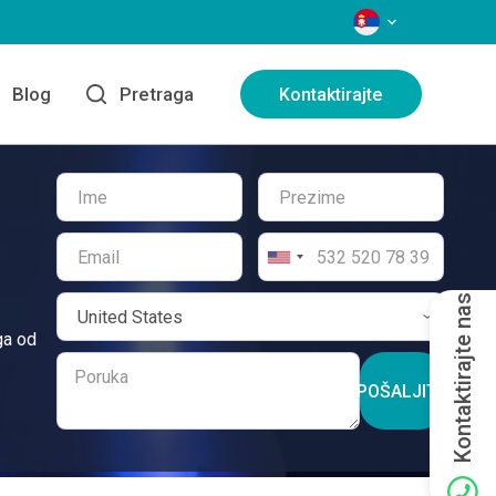
JEZICI
Blog
Pretraga
Kontaktirajte
Kontaktirajte nas
ga od
POŠALJITE