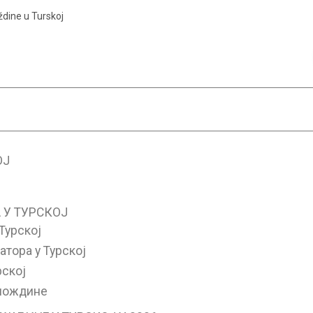
dine u Turskoj
ОЈ
 У ТУРСКОЈ
Турској
атора у Турској
рској
 мождине