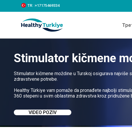
S
TR:
:+‪17175469334‬
k
i
p
Тре
t
o
c
o
n
Stimulator kičmene mo
t
e
n
t
Stimulator kičmene moždine u Turskoj osigurava najviše 
zdravstvene potrebe.
Healthy Türkiye vam pomaže da pronađete najbolji stimul
360 stepeni u svim oblastima zdravstva kroz pridružene b
VIDEO POZIV