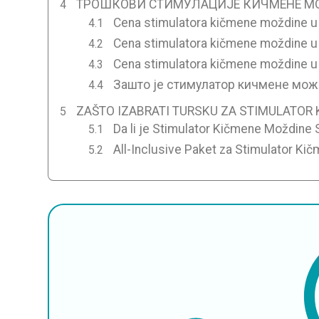
ТРОШКОВИ СТИМУЛАЦИЈЕ КИЧМЕНЕ МО
Cena stimulatora kičmene moždine u V
Cena stimulatora kičmene moždine 
Cena stimulatora kičmene moždine u
Зашто је стимулатор кичмене можд
ZAŠTO IZABRATI TURSKU ZA STIMULATOR
Da li je Stimulator Kičmene Moždine 
All-Inclusive Paket za Stimulator Ki