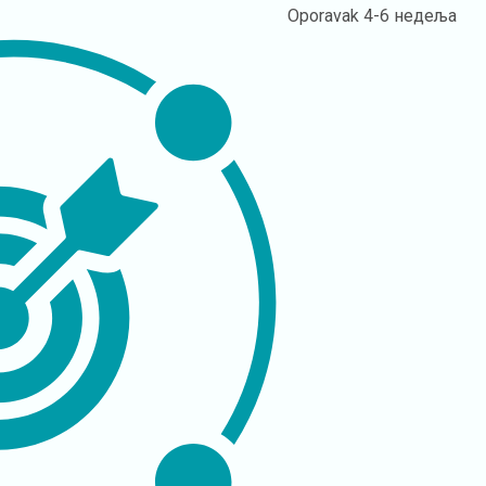
Oporavak
4-6 недеља