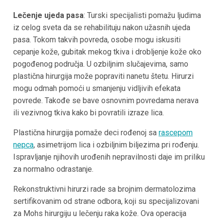
Lečenje ujeda pasa
: Turski specijalisti pomažu ljudima
iz celog sveta da se rehabilituju nakon užasnih ujeda
pasa. Tokom takvih povreda, osobe mogu iskusiti
cepanje kože, gubitak mekog tkiva i drobljenje kože oko
pogođenog područja. U ozbiljnim slučajevima, samo
plastična hirurgija može popraviti nanetu štetu. Hirurzi
mogu odmah pomoći u smanjenju vidljivih efekata
povrede. Takođe se bave osnovnim povredama nerava
ili vezivnog tkiva kako bi povratili izraze lica.
Plastična hirurgija pomaže deci rođenoj sa
rascepom
nepca
, asimetrijom lica i ozbiljnim biljezima pri rođenju.
Ispravljanje njihovih urođenih nepravilnosti daje im priliku
za normalno odrastanje.
Rekonstruktivni hirurzi rade sa brojnim dermatolozima
sertifikovanim od strane odbora, koji su specijalizovani
za Mohs hirurgiju u lečenju raka kože. Ova operacija