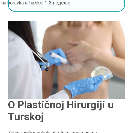
ina boravka u Turskoj
1-3 недеље
O Plastičnoj Hirurgiji u
Turskoj
Zahvaljujući visokokvalitetnim, pouzdanim i