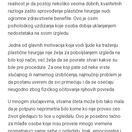
realnost je da postoji nekoliko veoma dobrih, kvalitetnih
razloga zašto sprovođenje plastične hirurgije nudi
ogromne zdravstvene benefite. Ovo je osim
psihološkog uzdizanja koje osoba dobija uklanjanjem
nedostataka na svom izgledu.
Jedna od glavnih motivacija koja vodi ljude ka traženju
plastične hirurgije nije želja za poboljšanjem izgleda na
bilo koji način, već želja da se povrate stvari kakve su
bile pre procedure. Za one koji pate od neke vrste
slučajnog ili namernog izobličenja, najmučniji problem je
da postanu uvereni da svi primećuju i da se osećaju
neugodno zbog fizičkog očitovanja njihovih povreda.
U mnogim slučajevima, stvarna šteta može biti tako mala
da je potpuno neprimetna bilo kome ko nije proveo ceo
život gledajući to lice u ogledalu. Ovo je posebno tačno
za mlađe osobe koje nisu provele mnogo vremena
promatrajući same sebe u ogledalu. Ipak, emocionalna i