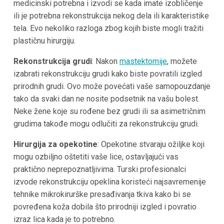
medicinski potrebna i izvodi se kada imate izobličenje
ili je potrebna rekonstrukcija nekog dela ili karakteristike
tela. Evo nekoliko razloga zbog kojih biste mogli tražiti
plastičnu hirurgiju.
Rekonstrukcija grudi
: Nakon
mastektomije
, možete
izabrati rekonstrukciju grudi kako biste povratili izgled
prirodnih grudi. Ovo može povećati vaše samopouzdanje
tako da svaki dan ne nosite podsetnik na vašu bolest.
Neke žene koje su rođene bez grudi ili sa asimetričnim
grudima takođe mogu odlučiti za rekonstrukciju grudi.
Hirurgija za opekotine
: Opekotine stvaraju ožiljke koji
mogu ozbiljno oštetiti vaše lice, ostavljajući vas
praktično neprepoznatljivima. Turski profesionalci
izvodе rekonstrukciju opeklina koristeći najsavremenije
tehnike mikrokirurške presađivanja tkiva kako bi se
povređena koža dobila što prirodniji izgled i povratio
izraz lica kada je to potrebno.