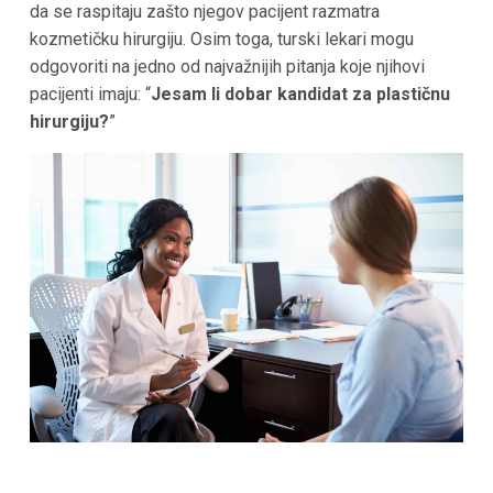
da se raspitaju zašto njegov pacijent razmatra
kozmetičku hirurgiju. Osim toga, turski lekari mogu
odgovoriti na jedno od najvažnijih pitanja koje njihovi
pacijenti imaju: “
Jesam li dobar kandidat za plastičnu
hirurgiju?
”