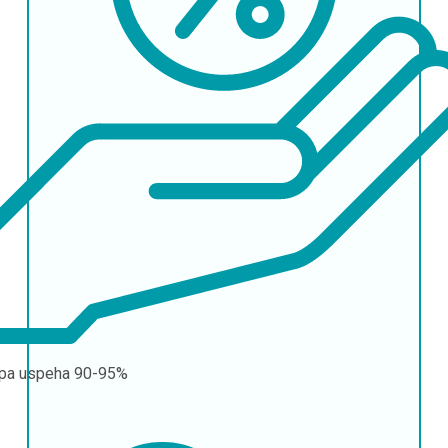
pa uspeha
90-95%