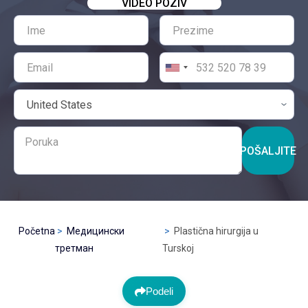
VIDEO POZIV
POŠALJITE
Početna
Медицински
Plastična hirurgija u
третман
Turskoj
Podeli