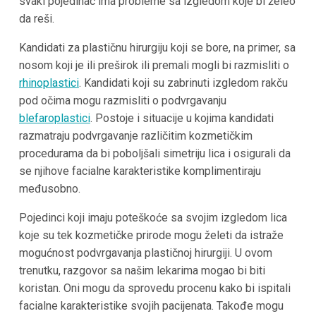
svaki pojedinac ima probleme sa izgledom koje bi želeo
da reši.
Kandidati za plastičnu hirurgiju koji se bore, na primer, sa
nosom koji je ili preširok ili premali mogli bi razmisliti o
rhinoplastici
. Kandidati koji su zabrinuti izgledom rakču
pod očima mogu razmisliti o podvrgavanju
blefaroplastici
. Postoje i situacije u kojima kandidati
razmatraju podvrgavanje različitim kozmetičkim
procedurama da bi poboljšali simetriju lica i osigurali da
se njihove facialne karakteristike komplimentiraju
međusobno.
Pojedinci koji imaju poteškoće sa svojim izgledom lica
koje su tek kozmetičke prirode mogu želeti da istraže
mogućnost podvrgavanja plastičnoj hirurgiji. U ovom
trenutku, razgovor sa našim lekarima mogao bi biti
koristan. Oni mogu da sprovedu procenu kako bi ispitali
facialne karakteristike svojih pacijenata. Takođe mogu