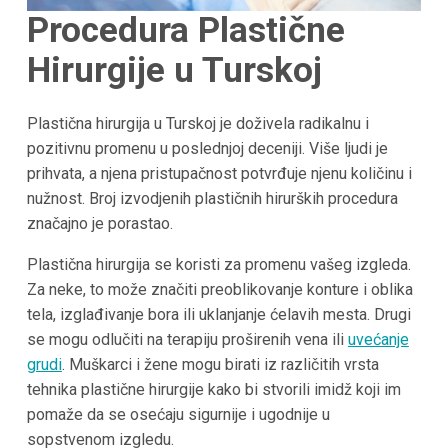
Procedura Plastične
Hirurgije u Turskoj
Plastična hirurgija u Turskoj je doživela radikalnu i
pozitivnu promenu u poslednjoj deceniji. Više ljudi je
prihvata, a njena pristupačnost potvrđuje njenu količinu i
nužnost. Broj izvodjenih plastičnih hirurških procedura
značajno je porastao.
Plastična hirurgija se koristi za promenu vašeg izgleda.
Za neke, to može značiti preoblikovanje konture i oblika
tela, izglađivanje bora ili uklanjanje ćelavih mesta. Drugi
se mogu odlučiti na terapiju proširenih vena ili
uvećanje
grudi
. Muškarci i žene mogu birati iz različitih vrsta
tehnika plastične hirurgije kako bi stvorili imidž koji im
pomaže da se osećaju sigurnije i ugodnije u
sopstvenom izgledu.