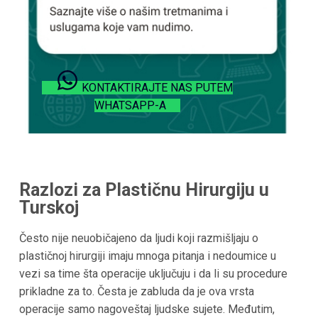
KONTAKTIRAJTE NAS PUTEM
WHATSAPP-A
Razlozi za Plastičnu Hirurgiju u
Turskoj
Često nije neuobičajeno da ljudi koji razmišljaju o
plastičnoj hirurgiji imaju mnoga pitanja i nedoumice u
vezi sa time šta operacije uključuju i da li su procedure
prikladne za to. Česta je zabluda da je ova vrsta
operacije samo nagoveštaj ljudske sujete. Međutim,