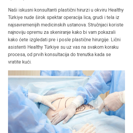
Naši iskusni konsultanti plastični hirurzi u okviru Healthy
Türkiye nude širok spektar operacija lica, grudi i tela iz
najsavremenijih medicinskih ustanova. Stručnjaci koriste
najnoviju opremu za skeniranje kako bi vam pokazali
kako ćete izgledati pre i posle plastične hirurgije. Lični
asistenti Healthy Türkiye su uz vas na svakom koraku
procesa, od prvih konsultacija do trenutka kada se
vratite kući.