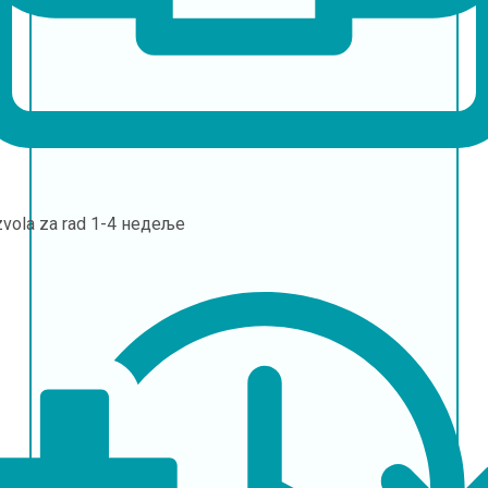
vola za rad
1-4 недеље