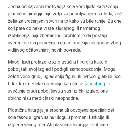
Jedna od najvećih motivacija koja vodi ljude ka traženju
plastične hirurgije nije želja za poboljšanjem izgleda, već
želja za vraćanjem stvari na to kako su bile ranije. Za one
koji pate od neke vrste slučajnog ili namernog
izobličenja, najuznemirujući problem je da postaju
uvereni da svi primećuju i da se osećaju neugodno zbog
vidljivog očitovanja njihovih povreda.
Mnogi ljudi prolaze kroz plastičnu hirurgiju kako bi
poboljšali svoj izgled i podigli samopouzdanje. Mogu
želeti veće grudi, uglađeniju figuru ili čvršće, glatkije lice.
I dok kozmetičke operacije kao što je
facelifting
ili
uvećanje grudi poboljšavaju vaš fizički izgled, one
obično nisu medicinski neophodne.
Plastična hirurgija je srodna ali odvojena specijalnost
koja takođe igra vitalnu ulogu u promeni funkcije ili
izgleda vašeg tela. Ali plastična hirurgija je obično