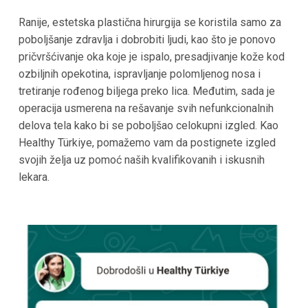
Ranije, estetska plastična hirurgija se koristila samo za
poboljšanje zdravlja i dobrobiti ljudi, kao što je ponovo
pričvršćivanje oka koje je ispalo, presadjivanje kože kod
ozbiljnih opekotina, ispravljanje polomljenog nosa i
tretiranje rođenog biljega preko lica. Međutim, sada je
operacija usmerena na rešavanje svih nefunkcionalnih
delova tela kako bi se poboljšao celokupni izgled. Kao
Healthy Türkiye, pomažemo vam da postignete izgled
svojih želja uz pomoć naših kvalifikovanih i iskusnih
lekara.