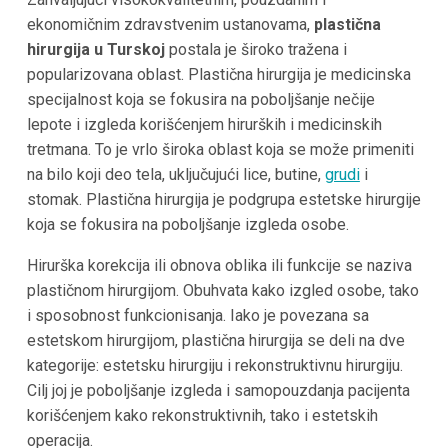
ekonomičnim zdravstvenim ustanovama,
plastična
hirurgija u Turskoj
postala je široko tražena i
popularizovana oblast. Plastična hirurgija je medicinska
specijalnost koja se fokusira na poboljšanje nečije
lepote i izgleda korišćenjem hirurških i medicinskih
tretmana. To je vrlo široka oblast koja se može primeniti
na bilo koji deo tela, uključujući lice, butine,
grudi
i
stomak. Plastična hirurgija je podgrupa estetske hirurgije
koja se fokusira na poboljšanje izgleda osobe.
Hirurška korekcija ili obnova oblika ili funkcije se naziva
plastičnom hirurgijom. Obuhvata kako izgled osobe, tako
i sposobnost funkcionisanja. Iako je povezana sa
estetskom hirurgijom, plastična hirurgija se deli na dve
kategorije: estetsku hirurgiju i rekonstruktivnu hirurgiju.
Cilj joj je poboljšanje izgleda i samopouzdanja pacijenta
korišćenjem kako rekonstruktivnih, tako i estetskih
operacija.