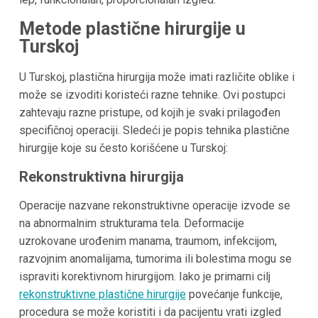
Metode plastične hirurgije u
Turskoj
U Turskoj, plastična hirurgija može imati različite oblike i
može se izvoditi koristeći razne tehnike. Ovi postupci
zahtevaju razne pristupe, od kojih je svaki prilagođen
specifičnoj operaciji. Sledeći je popis tehnika plastične
hirurgije koje su često korišćene u Turskoj:
Rekonstruktivna hirurgija
Operacije nazvane rekonstruktivne operacije izvode se
na abnormalnim strukturama tela. Deformacije
uzrokovane urođenim manama, traumom, infekcijom,
razvojnim anomalijama, tumorima ili bolestima mogu se
ispraviti korektivnom hirurgijom. Iako je primarni cilj
rekonstruktivne plastične hirurgije
povećanje funkcije,
procedura se može koristiti i da pacijentu vrati izgled