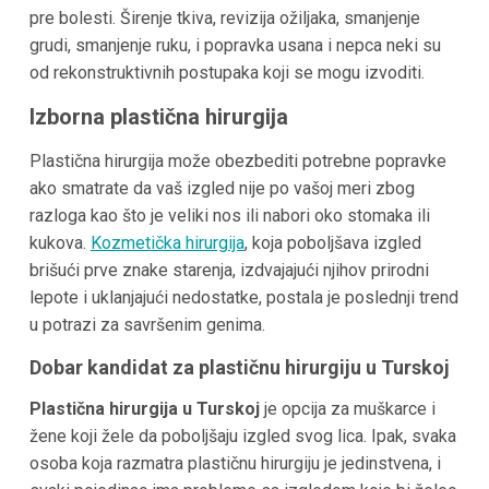
pre bolesti. Širenje tkiva, revizija ožiljaka, smanjenje
grudi, smanjenje ruku, i popravka usana i nepca neki su
od rekonstruktivnih postupaka koji se mogu izvoditi.
Izborna plastična hirurgija
Plastična hirurgija može obezbediti potrebne popravke
ako smatrate da vaš izgled nije po vašoj meri zbog
razloga kao što je veliki nos ili nabori oko stomaka ili
kukova.
Kozmetička hirurgija
, koja poboljšava izgled
brišući prve znake starenja, izdvajajući njihov prirodni
lepote i uklanjajući nedostatke, postala je poslednji trend
u potrazi za savršenim genima.
Dobar kandidat za plastičnu hirurgiju u Turskoj
Plastična hirurgija u Turskoj
je opcija za muškarce i
žene koji žele da poboljšaju izgled svog lica. Ipak, svaka
osoba koja razmatra plastičnu hirurgiju je jedinstvena, i