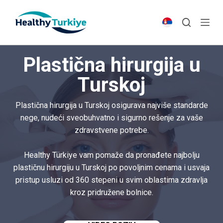
S
k
i
p
Plastična hirurgija u
t
o
Turskoj
c
o
Plastična hirurgija u Turskoj osigurava najviše standarde
n
nege, nudeći sveobuhvatno i sigurno rešenje za vaše
t
zdravstvene potrebe.
e
n
Healthy Türkiye vam pomaže da pronađete najbolju
t
plastičnu hirurgiju u Turskoj po povoljnim cenama i usvaja
pristup usluzi od 360 stepeni u svim oblastima zdravlja
kroz pridružene bolnice.