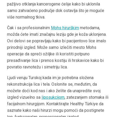
pažljivo otklanja kancerogene ćelije kako bi uklonila
samo zahvaćeno područje dok ostavlja što je moguće
više normalnog tkiva.
Čak i sa profesionalnim
Mohs hirurškim
metodama,
možda ćete imati značajnu leziju gde je koža uklonjena.
Ovi delovi se popravljaju kako bi pacijentovo lice imalo
prirodniji izgled. Može samo izlečiti mesto Mohs
operacije da spreči ožiljke ili koristiti potpuno
presađivanje lica i prenos kostiju ili hrskavice kako bi
povratio ravnotežu i simetriju lica.
Ljudi veruju Turskoj kada im je potrebna složena
rekonstrukcija lica i tela. Oslonite se, međutim, da
možete doći kod nas i ako želite da unapredite svoj
izgled vizuelno sa
liposukcijom
, zatezanjem stomaka ili
facijalnom hirurgijom. Kontaktirajte Healthy Türkiye da
saznate kako naši hirurzi mogu pomoći da postignete
lep, funkcionalan, proporcionalan izgled.