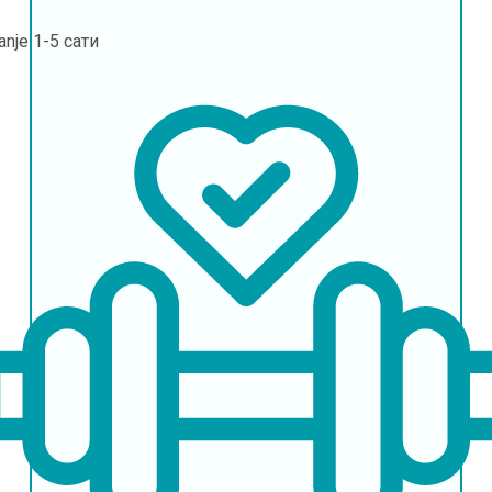
janje
1-5 сати