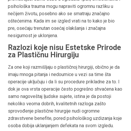
psihološka trauma mogu napraviti ogromnu razliku u
nečijem životu, posebno ako se smatraju značajno
oštećenima. Kada im se izgled vrati na to kako je bio
pre, osećaju trenutan osećaj olakšanja i značajna
nesigurnost je uklonjena.
Razlozi koje nisu Estetske Prirode
za Plastičnu Hirurgiju
Za one koji razmišljaju o plastičnoj hirurgiji, obično je da
imaju mnoga pitanja i nedoumice u vezi sa time šta
operacije uključuju i da li su procedure prikladne za to. I
dok je ova vrsta operacije često pogrešno shvaćena kao
samo nagoveštaj ljudske sujete, istina je da postoji
nekoliko veoma dobrih, kvalitetnih razloga zašto
sprovođenje plastične hirurgije nudi ogromne
zdravstvene benefite, pored psihološkog uzdizanja koje
osoba dobija uklanjanjem defekata na svom izgledu.