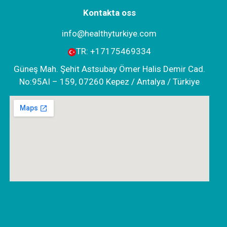
Kontakta oss
info@healthyturkiye.com
TR:
+‪17175469334‬
Güneş Mah. Şehit Astsubay Ömer Halis Demir Cad.
No:95AI – 159, 07260 Kepez / Antalya / Türkiye