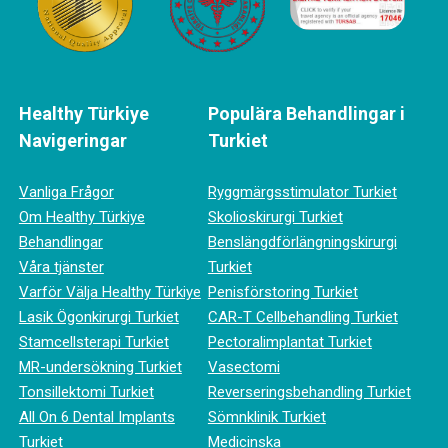
Healthy Türkiye
Populära Behandlingar i
Navigeringar
Turkiet
Vanliga Frågor
Ryggmärgsstimulator Turkiet
Om Healthy Türkiye
Skolioskirurgi Turkiet
Behandlingar
Benslängdförlängningskirurgi
Våra tjänster
Turkiet
Varför Välja Healthy Türkiye
Penisförstoring Turkiet
Lasik Ögonkirurgi Turkiet
CAR-T Cellbehandling Turkiet
Stamcellsterapi Turkiet
Pectoralimplantat Turkiet
MR-undersökning Turkiet
Vasectomi
Tonsillektomi Turkiet
Reverseringsbehandling Turkiet
All On 6 Dental Implants
Sömnklinik Turkiet
Turkiet
Medicinska