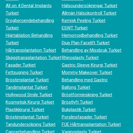
All on 4 Dental Implants
Hälsoundersökningar Turkiet
Turkiet
Allmän Hälsokontroll Turkiet
Drogberoendebehandling
Kemisk Peeling Turkiet
Turkiet
ESWT Turkiet
Hjärtablation Behandling
Hemorrojdbehandling Turkiet
Turkiet
Djup Plan Facelift Turkiet
Hårtransplantation Turkiet
Behandling av Missbruk Turkiet
Skäggtransplantation Turkiet
Rhinoplasty Turkiet
Fasader Turkiet
Gastric Sleeve Kirurgi Turkiet
Fettsugning Turkiet
Mommy Makeover Turkiet
Bröstimplantat Turkiet
Behandling med Gastric
Tandimplantat Turkiet
Ballong Turkiet
Hollywood Smile Turkiet
Bröstförminskning Turkiet
Kosmetisk Kirurgi Turkiet
Bröstlyft Turkiet
Plastikkirurgi Turkiet
Bukplastik Turkiet
Bröstimplantat Turkiet
Porslinsfasader Turkiet
Tandundersökning Turkiet
FUE Hårtransplantation Turkiet
Cancerbehandling Turkiet
Vaginoplasty Turkiet