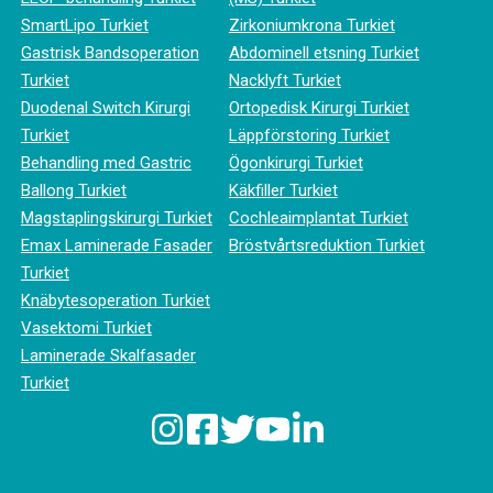
SmartLipo Turkiet
Zirkoniumkrona Turkiet
Gastrisk Bandsoperation
Abdominell etsning Turkiet
Turkiet
Nacklyft Turkiet
Duodenal Switch Kirurgi
Ortopedisk Kirurgi Turkiet
Turkiet
Läppförstoring Turkiet
Behandling med Gastric
Ögonkirurgi Turkiet
Ballong Turkiet
Käkfiller Turkiet
Magstaplingskirurgi Turkiet
Cochleaimplantat Turkiet
Emax Laminerade Fasader
Bröstvårtsreduktion Turkiet
Turkiet
Knäbytesoperation Turkiet
Vasektomi Turkiet
Laminerade Skalfasader
Turkiet