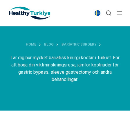
S
k
i
p
t
o
HOME
BLOG
BARIATRIC SURGERY
c
o
Lär dig hur mycket bariatisk kirurgi kostar i Turkiet. För
n
att börja din viktminskningsresa, jämför kostnader för
t
gastric bypass, sleeve gastrectomy och andra
e
behandlingar.
n
t