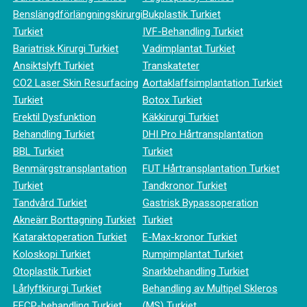
Benslängdförlängningskirurgi
Bukplastik Turkiet
Turkiet
IVF-Behandling Turkiet
Bariatrisk Kirurgi Turkiet
Vadimplantat Turkiet
Ansiktslyft Turkiet
Transkateter
CO2 Laser Skin Resurfacing
Aortaklaffsimplantation Turkiet
Turkiet
Botox Turkiet
Erektil Dysfunktion
Käkkirurgi Turkiet
Behandling Turkiet
DHI Pro Hårtransplantation
BBL Turkiet
Turkiet
Benmärgstransplantation
FUT Hårtransplantation Turkiet
Turkiet
Tandkronor Turkiet
Tandvård Turkiet
Gastrisk Bypassoperation
Akneärr Borttagning Turkiet
Turkiet
Kataraktoperation Turkiet
E-Max-kronor Turkiet
Koloskopi Turkiet
Rumpimplantat Turkiet
Otoplastik Turkiet
Snarkbehandling Turkiet
Lårlyftkirurgi Turkiet
Behandling av Multipel Skleros
EECP-behandling Turkiet
(MS) Turkiet