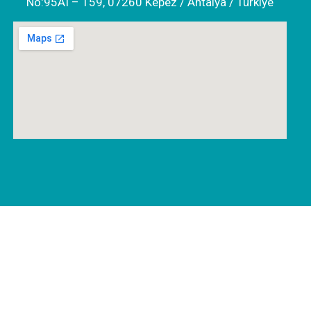
No:95AI – 159, 07260 Kepez / Antalya / Türkiye