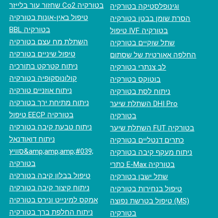
‏שחזור עור בלייזר Co2 בטורקיה
וגינופלסטיקה בטורקיה
טיפול באין-אונות בטורקיה
הסרת שומן בבטן בטורקיה
BBL בטורקיה
טיפול IVF בטורקיה
השתלת מח עצם בטורקיה
שתל שוקיים בטורקיה
טיפול שיניים בטורקיה
החלפה אאורטית של שסתום
ניתוח קטרקט בתורכיה
לב צנתרי בטורקיה
קולונוסקופיה בטורקיה
בוטוקס בטורקיה
ניתוח אוזניים טורקיה
ניתוח לסת בטורקיה
ניתוח מתיחת ירך בטורקיה
השתלת שיער DHI Pro
טיפול EECP בטורקיה
בטורקיה
ניתוח טבעת קיבה בטורקיה
השתלת שיער FUT בטורקיה
ניתוח דואודנאל
כתרים דנטליים בטורקיה
סוויץ&amp;amp;amp;#039;
ניתוח מעקף קיבה בטורקיה
בטורקיה
כתרי E-Max בטורקיה
טיפול בבלון קיבה בטורקיה
שתל ישבן בטורקיה
ניתוח קיצור קיבה בטורקיה
טיפול בנחירות בטורקיה
אמקס למינייט ונירס בטורקיה
טיפול בטרשת נפוצה (MS)
ניתוח החלפת ברך בטורקיה
בטורקיה