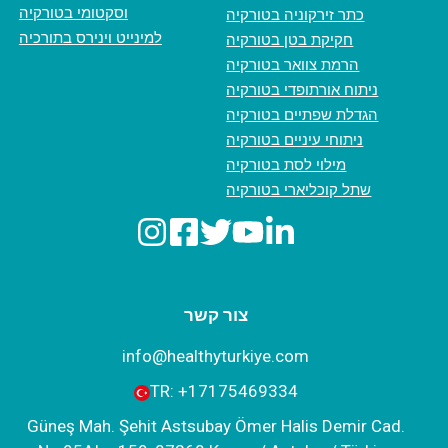
וסקטומי בטורקיה
כתר זירקוניה בטורקיה
למינייט וינירס בתורכיה
חקיקת בטן בטורקיה
הרמת צוואר בטורקיה
ניתוח אורתופדי בטורקיה
הגדלת שפתיים בטורקיה
ניתוחי עיניים בטורקיה
מילוי לסת בטורקיה
שתל קוכליארי בטורקיה
צור קשר
info@healthyturkiye.com
TR:
+‪17175469334‬
Güneş Mah. Şehit Astsubay Ömer Halis Demir Cad.