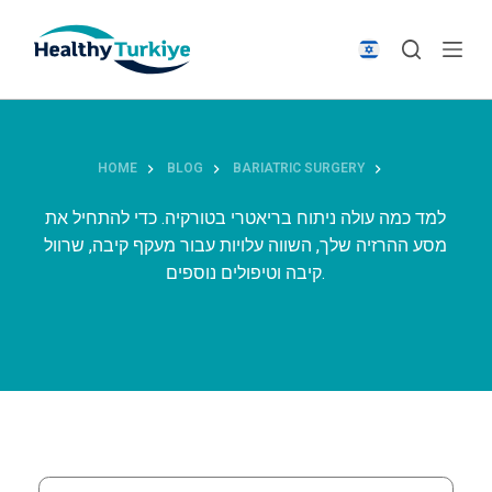
S
k
i
p
t
o
HOME
BLOG
BARIATRIC SURGERY
c
o
למד כמה עולה ניתוח בריאטרי בטורקיה. כדי להתחיל את
n
מסע ההרזיה שלך, השווה עלויות עבור מעקף קיבה, שרוול
t
קיבה וטיפולים נוספים.
e
n
t