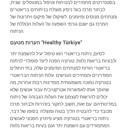
בסטנדרטים מחמירים לבטיחות וטיפול במטופלים. שנית,
לבחור מרכז בעל ניסיון מוצלח בניתוחים בריאטרים
ומנתחים מנוסים ומיומנים. לשיקולו של מיקום ויתרונות של
המרכז גם ישנם גורמי השפעה על העלות הכוללת של
הניתוח.
הערות מטעם "Healthy Türkiye"
לסיום, ניתוח בריאטרי הוא טיפול יעיל להשמנת יתר
ולבעיות בריאות נלוות. טורקיה הפכה ליעד פופולרי לניתוח
בריאטרי הודות למנתחים המיומנים שלה, בתי החולים
המודרניים והמחירים הנגישים. עלות הניתוח הבריאטרי
בטורקיה נמוכה משמעותית ממדינות רבות אחרות, מה
שהופך אותו לאפשרות אטרקטיבית עבור אנשים שלא
יכולים להרשות לעצמם את העלות הגבוהה של ניתוח
במדינותיהם. עם זאת, חשוב לחקור בזהירות ולבחור מרכז
מכובד כדי להבטיח הליך בטוח ומוצלח. בסופו של דבר,
ניתוח בריאטרי בטורקיה מציע פיתרון חסכוני לאנשים
המתמודדים עם השמנת יתר ועם בעיות בריאות נלוות.