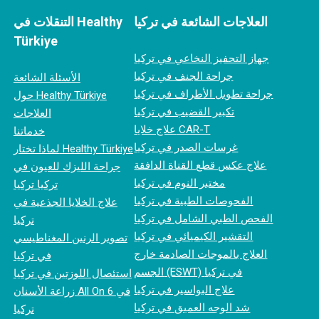
العلاجات الشائعة في تركيا
التنقلات في Healthy
Türkiye
جهاز التحفيز النخاعي في تركيا
جراحة الجنف في تركيا
الأسئلة الشائعة
جراحة تطويل الأطراف في تركيا
حول Healthy Türkiye
تكبير القضيب في تركيا
العلاجات
علاج خلايا CAR-T
خدماتنا
غرسات الصدر في تركيا
لماذا تختار Healthy Türkiye
علاج عكس قطع القناة الدافقة
جراحة الليزك للعيون في
مختبر النوم في تركيا
تركيا تركيا
الفحوصات الطبية في تركيا
علاج الخلايا الجذعية في
الفحص الطبي الشامل في تركيا
تركيا
التقشير الكيميائي في تركيا
تصوير الرنين المغناطيسي
العلاج بالموجات الصادمة خارج
في تركيا
الجسم (ESWT) في تركيا
استئصال اللوزتين في تركيا
علاج البواسير في تركيا
زراعة الأسنان All On 6 في
شد الوجه العميق في تركيا
تركيا