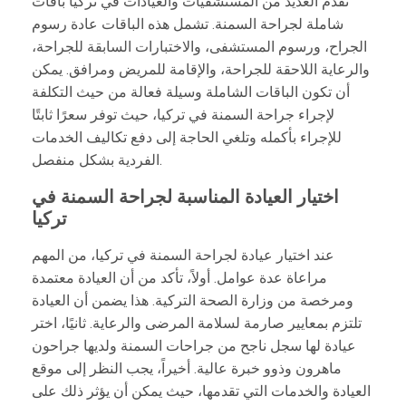
تقدم العديد من المستشفيات والعيادات في تركيا باقات
شاملة لجراحة السمنة. تشمل هذه الباقات عادة رسوم
الجراح، ورسوم المستشفى، والاختبارات السابقة للجراحة،
والرعاية اللاحقة للجراحة، والإقامة للمريض ومرافق. يمكن
أن تكون الباقات الشاملة وسيلة فعالة من حيث التكلفة
لإجراء جراحة السمنة في تركيا، حيث توفر سعرًا ثابتًا
للإجراء بأكمله وتلغي الحاجة إلى دفع تكاليف الخدمات
الفردية بشكل منفصل.
اختيار العيادة المناسبة لجراحة السمنة في
تركيا
عند اختيار عيادة لجراحة السمنة في تركيا، من المهم
مراعاة عدة عوامل. أولاً، تأكد من أن العيادة معتمدة
ومرخصة من وزارة الصحة التركية. هذا يضمن أن العيادة
تلتزم بمعايير صارمة لسلامة المرضى والرعاية. ثانيًا، اختر
عيادة لها سجل ناجح من جراحات السمنة ولديها جراحون
ماهرون وذوو خبرة عالية. أخيراً، يجب النظر إلى موقع
العيادة والخدمات التي تقدمها، حيث يمكن أن يؤثر ذلك على