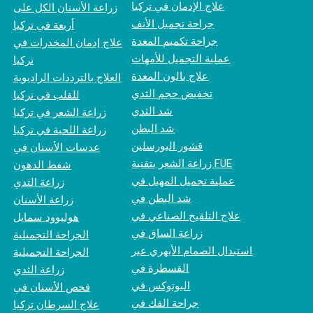
علاج الإدمان في تركيا
زراعة الأسنان الكل على
جراحة تجميل الأنف
أربعة في تركيا
جراحة تكميم المعدة
علاج إدمان المخدرات في
عملية التجميل للأمهات
تركيا
علاج بالون المعدة
العلاج بالترددات الراديوية
تخفيض حجم الثدي
للقلب في تركيا
شد الثدي
زراعة الشعر في تركيا
شد البطن
زراعة اللحية في تركيا
قشور البورسلين
عدسات الأسنان في
زراعة الشعر بتقنية FUE
شفط الدهون
عملية تجميل المهبل في
زراعة الثدي
شد البطن في
زراعة الأسنان
علاج التلقيح الصناعي في
هوليوود سمايل
زراعة الساق في
الجراحة التجميلية
استبدال الصمام الأبهري عبر
الجراحة التجميلية
القسطرة في
زراعة الثدي
البوتوكس في
فحص الأسنان في
جراحة الفك في
علاج السرطان تركيا