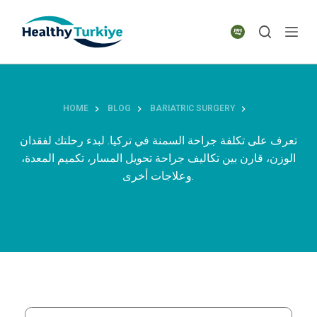
S
k
i
p
t
o
HOME
BLOG
BARIATRIC SURGERY
c
o
تعرف على تكلفة جراحة السمنة في تركيا. لبدء رحلتك لفقدان
n
الوزن، قارن بين تكاليف جراحة تحويل المسار، تكميم المعدة،
t
وعلاجات أخرى.
e
n
t