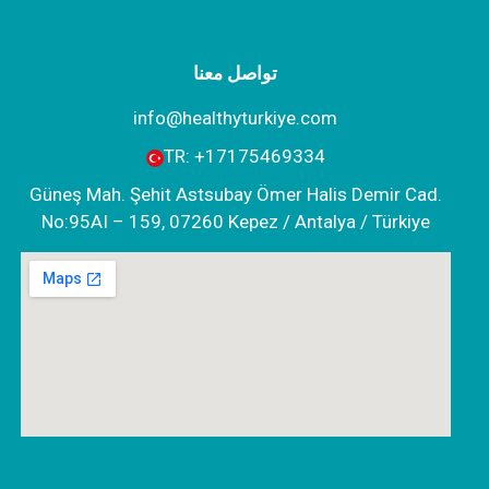
تواصل معنا
info@healthyturkiye.com
TR:
+‪17175469334‬
Güneş Mah. Şehit Astsubay Ömer Halis Demir Cad.
No:95AI – 159, 07260 Kepez / Antalya / Türkiye