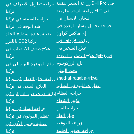
زراعة الشعر بتقنية DHI Pro في
جراحة تطويل الأطراف في
زراعة الشعر بطريقة FUT في
تركيا
تيجان الأسنان في
جراحة السمنة في تركيا
جراحة تحويل مسار المعدة في
شد الوجه في تركيا
إي ماكس كراون
تقنية إعادة تسطيح الجلد
زراعة الأرداف في
بالليزر CO2 تركيا
علاج الشخير في
علاج ضعف الانتصاب في
علاج التصلب المتعدد (MS) في
تركيا
تاج الزركونيوم
رفع المؤخرة البرازيلي في
نحت البطن
تركيا
shad-al-raqaba-trkya
زراعة نخاع العظم في تركيا
عقارات للبيع في أنطاليا
العلاج السني في تركيا
جراحة العظام
إزالة ندبات حب الشباب في
تكبير الشفاه
تركيا
جراحة العين
جراحة الساد في تركيا
فيلر الفك
تنظير القولون في تركيا
زراعة القوقعة
عملية تجميل الأذن في
جراحة تصغير الحلمة
تركيا