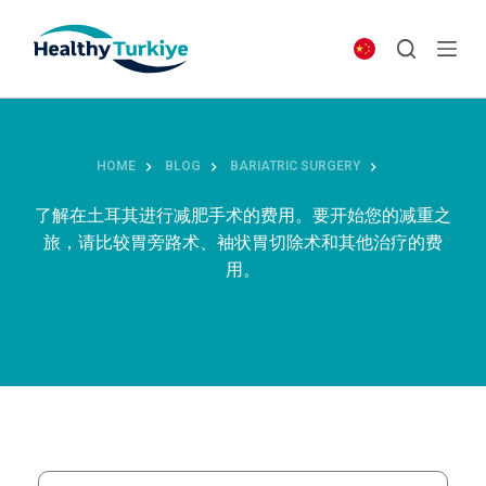
S
k
i
p
t
o
HOME
BLOG
BARIATRIC SURGERY
c
o
了解在土耳其进行减肥手术的费用。要开始您的减重之
n
旅，请比较胃旁路术、袖状胃切除术和其他治疗的费
t
用。
e
n
t