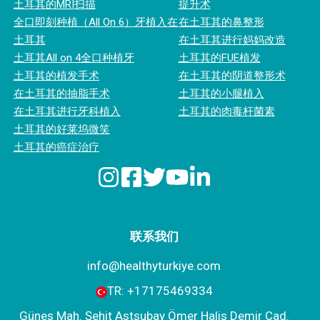
土耳其的MRI扫描
提升术
全口即刻种植（All On 6）牙植入在
在土耳其的鼻整形
土耳其
在土耳其进行妈妈改造
土耳其All on 4全口种植牙
土耳其的FUE植发
土耳其的植发手术
在土耳其的阴道整形术
在土耳其的抽脂手术
土耳其的小腿植入
在土耳其进行牙科植入
土耳其的肉毒杆菌素
土耳其的好莱坞微笑
土耳其的癌症治疗
联系我们
info@healthyturkiye.com
TR:
+‪17175469334‬
Güneş Mah. Şehit Astsubay Ömer Halis Demir Cad.