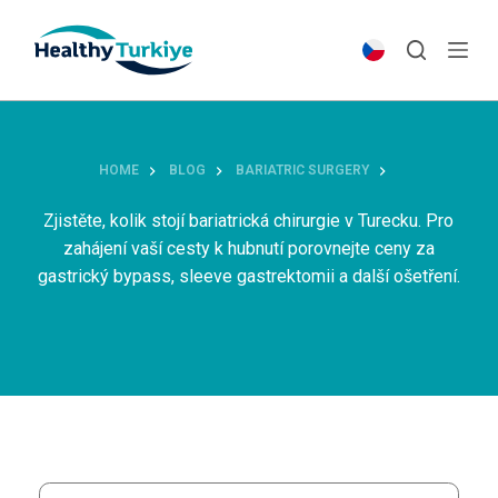
S
k
i
p
t
o
HOME
BLOG
BARIATRIC SURGERY
c
o
Zjistěte, kolik stojí bariatrická chirurgie v Turecku. Pro
n
zahájení vaší cesty k hubnutí porovnejte ceny za
t
gastrický bypass, sleeve gastrektomii a další ošetření.
e
n
t