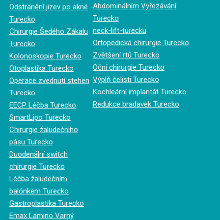
Abdominálním Vyřezávání
Odstranění jizev po akné
Turecko
Turecko
neck-lift-turecku
Chirurgie Šedého Zákalu
Ortopedická chirurgie Turecko
Turecko
Zvětšení rtů Turecko
Kolonoskopie Turecko
Oční chirurgie Turecko
Otoplastika Turecko
Výplň čelisti Turecko
Operace zvednutí stehen
Kochleární implantát Turecko
Turecko
Redukce bradavek Turecko
EECP Léčba Turecko
SmartLipo Turecko
Chirurgie žaludečního
pásu Turecko
Duodenální switch
chirurgie Turecko
Léčba žaludečním
balónkem Turecko
Gastroplastika Turecko
Emax Lamino Varný