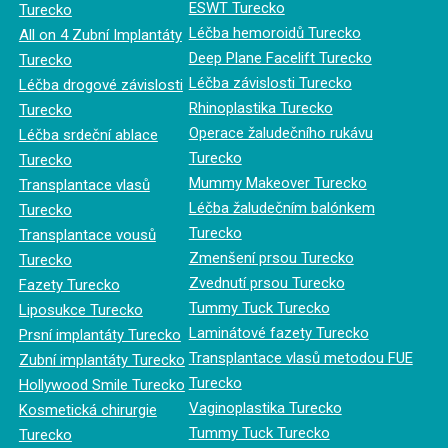
ESWT Turecko
Turecko
Léčba hemoroidů Turecko
All on 4 Zubní Implantáty
Deep Plane Facelift Turecko
Turecko
Léčba závislosti Turecko
Léčba drogové závislosti
Rhinoplastika Turecko
Turecko
Operace žaludečního rukávu
Léčba srdeční ablace
Turecko
Turecko
Mummy Makeover Turecko
Transplantace vlasů
Léčba žaludečním balónkem
Turecko
Turecko
Transplantace vousů
Zmenšení prsou Turecko
Turecko
Zvednutí prsou Turecko
Fazety Turecko
Tummy Tuck Turecko
Liposukce Turecko
Laminátové fazety Turecko
Prsní implantáty Turecko
Transplantace vlasů metodou FUE
Zubní implantáty Turecko
Turecko
Hollywood Smile Turecko
Vaginoplastika Turecko
Kosmetická chirurgie
Tummy Tuck Turecko
Turecko