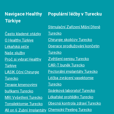
Navigace Healthy
Populární léčby v Turecku
Türkiye
Stimulační Zařízení Míšní Dřeně
Turecko
Často kladené otázky
Chirurgie skoliózy Turecko
O Healthy Türkiye
Operace prodlužování končetin
Lékařská péče
Turecko
Naše služby
Zvětšení penisu Turecko
Proč si vybrat Healthy
CAR-T buněk Turecko
Türkiye
Pectorální implantáty Turecko
LASIK Oční Chirurgie
Léčba zvrácení vasektomie
Turecko
Turecko
Terapie kmenovými
Spánková laboratoř Turecko
buňkami Turecko
Lékařské prohlídky Turecko
MRI Vyšetření Turecko
Obecná kontrola zdraví Turecko
Tonsilektomie Turecko
Chemický Peeling Turecko
All on 6 Zubní Implantáty