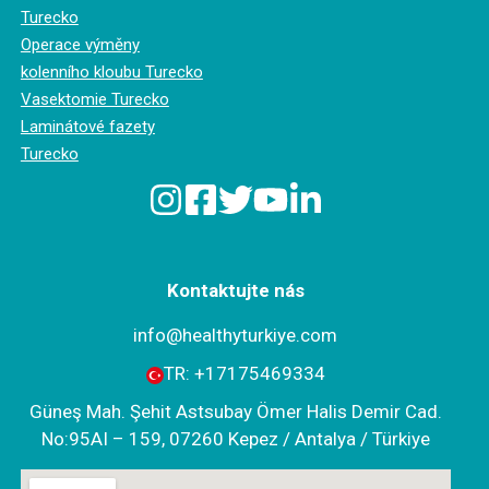
Turecko
Operace výměny
kolenního kloubu Turecko
Vasektomie Turecko
Laminátové fazety
Turecko
Kontaktujte nás
info@healthyturkiye.com
TR:
+‪17175469334‬
Güneş Mah. Şehit Astsubay Ömer Halis Demir Cad.
No:95AI – 159, 07260 Kepez / Antalya / Türkiye