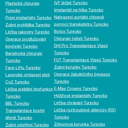
IVF léčbě Turecko
Plastická chirurgie
Implantát na lýtka Turecko
Turecko
Nahrazení aortální chlopně
Prsní implantáty Turecko
pomocí transkatetru Turecko
Zubní prohlídka Turecko
Botox Turecko
Léčba rakoviny Turecko
Chirurgie čelisti Turecko
Operace prodlužování
DHI Pro Transplantace Vlasů
končetin Turecko
Turecko
Bariatrická chirurgie
FUT Transplantace Vlasů Turecko
Turecko
Zubní korunky Turecko
Face Liftu Turecko
Operace žaludečního bypassu
Laserské omlazení pleti
Turecko
Co2 Turecko
E-Max Crowns Turecko
Léčba erektilní dysfunkce
Hýžďové implantáty Turecko
Turecko
Léčba chrápání Turecko
BBL Turecko
Léčba roztroušené sklerózy (RS)
Transplantace kostní
Turecko
dřeně Turecko
Zirkonová korunka Turecko
Zubní ošetření Turecko