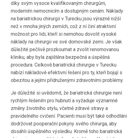
díky svým vysoce kvalifikovaným chirurgům,
moderním nemocnicím a dostupným cenám. Náklady
na bariatrickou chirurgii v Turecku jsou výrazně nižší
než v mnoha jiných zemích, což z ní činí atraktivní
možnost pro lidi, kteří si nemohou dovolit vysoké
náklady na chirurgii ve své domovské zemi. Je však
důležité pečlivě prozkoumat a zvolit renomovanou
kliniku, aby byla zajištěna bezpečná a úspěšná
procedura. Celkově bariatrická chirurgie v Turecku
nabízí nákladově efektivní řešení pro ty, kteří bojují s
obezitou a jejími přidruženými zdravotními problémy.
Je důležité si uvědomit, že bariatrická chirurgie není
rychlým řešením pro hubnutí a vyžaduje významné
změny životního stylu, včetně zdravé stravy a
pravidelného cvičení. Pacienti musí být také odhodláni
dodržovat pooperační pokyny svého chirurga, aby
dosáhli úspěšného výsledku. Kromě toho bariatrická