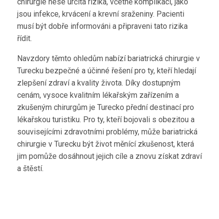
chirurgie nese určitá rizika, včetně komplikací, jako
jsou infekce, krvácení a krevní sraženiny. Pacienti
musí být dobře informováni a připraveni tato rizika
řídit.
Navzdory těmto ohledům nabízí bariatrická chirurgie v
Turecku bezpečné a účinné řešení pro ty, kteří hledají
zlepšení zdraví a kvality života. Díky dostupným
cenám, vysoce kvalitním lékařským zařízením a
zkušeným chirurgům je Turecko přední destinací pro
lékařskou turistiku. Pro ty, kteří bojovali s obezitou a
souvisejícími zdravotními problémy, může bariatrická
chirurgie v Turecku být život měnící zkušenost, která
jim pomůže dosáhnout jejich cíle a znovu získat zdraví
a štěstí.