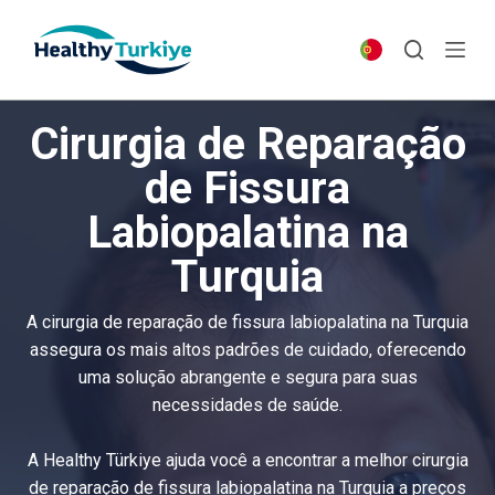
S
k
i
p
Cirurgia de Reparação
t
o
de Fissura
c
Labiopalatina na
o
n
Turquia
t
e
A cirurgia de reparação de fissura labiopalatina na Turquia
n
assegura os mais altos padrões de cuidado, oferecendo
t
uma solução abrangente e segura para suas
necessidades de saúde.
A Healthy Türkiye ajuda você a encontrar a melhor cirurgia
de reparação de fissura labiopalatina na Turquia a preços