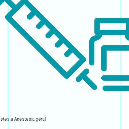
stesia
Anestesia geral