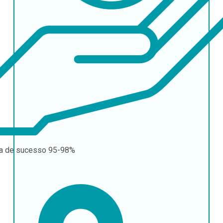
a de sucesso
95-98%