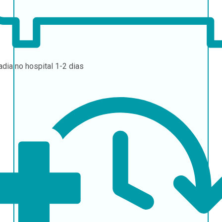
adia no hospital
1-2 dias