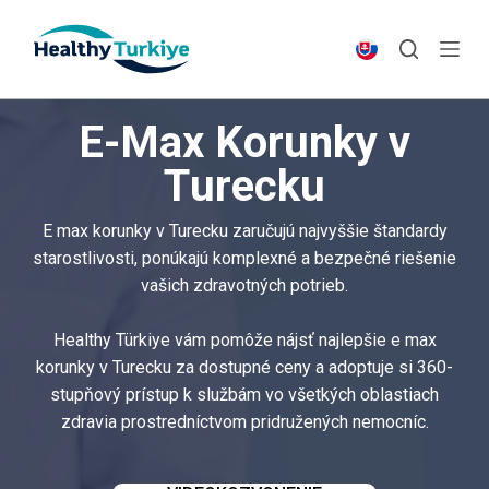
S
k
i
p
E-Max Korunky v
t
o
Turecku
c
o
E max korunky v Turecku zaručujú najvyššie štandardy
n
starostlivosti, ponúkajú komplexné a bezpečné riešenie
t
vašich zdravotných potrieb.
e
n
Healthy Türkiye vám pomôže nájsť najlepšie e max
t
korunky v Turecku za dostupné ceny a adoptuje si 360-
stupňový prístup k službám vo všetkých oblastiach
zdravia prostredníctvom pridružených nemocníc.