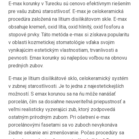
E-max korunky v Turecku sú cenovo efektívnym riešením
pre vašu zubnú starostlivosť. E-max je celokeramická
procedúra založená na lítium disilikátovom skle. E-max
obsahuje kremeň, oxid lítia, oxid hlinitý, oxid fosforu a
stopové prvky. Táto metóda e-max si získava popularitu
v oblasti kozmetickej stomatológie vďaka svojim
vynikajúcim estetickým vlastnostiam, trvanlivosti a
pevnosti. Emax korunky sú najlepšou voľbou na obnovu
predných zubov.
E-max je lítium disilikátové sklo, celokeramický systém
v zubnej starostlivosti. Je to jedna z najestetickejších
možností. S emax korunou sa na ňu môže nanášať
porcelán, čím sa dosiahne neuveriteľná priepustnosť a
veľmi realisticky vyzerajúci zub, ktorý zodpovedá
ostatným prírodným zubom. Pri ošetrení e-max
porcelánovými fasetami sa vo zuboch nevykonáva
žiadne sekanie ani zmenšovanie. Počas procedúry sa