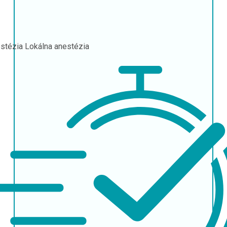
stézia
Lokálna anestézia