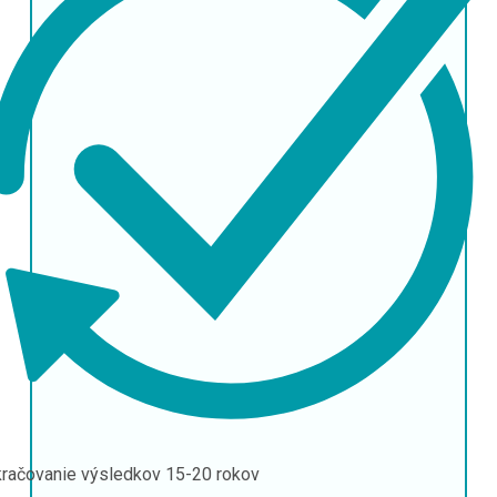
račovanie výsledkov
15-20 rokov