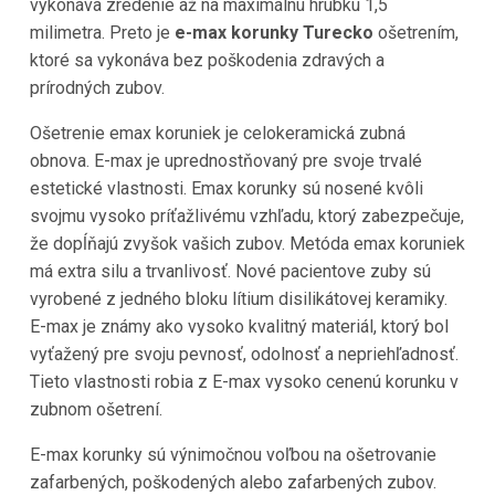
vykonáva zredenie až na maximálnu hrúbku 1,5
milimetra. Preto je
e-max korunky Turecko
ošetrením,
ktoré sa vykonáva bez poškodenia zdravých a
prírodných zubov.
Ošetrenie emax koruniek je celokeramická zubná
obnova. E-max je uprednostňovaný pre svoje trvalé
estetické vlastnosti. Emax korunky sú nosené kvôli
svojmu vysoko príťažlivému vzhľadu, ktorý zabezpečuje,
že dopĺňajú zvyšok vašich zubov. Metóda emax koruniek
má extra silu a trvanlivosť. Nové pacientove zuby sú
vyrobené z jedného bloku lítium disilikátovej keramiky.
E-max je známy ako vysoko kvalitný materiál, ktorý bol
vyťažený pre svoju pevnosť, odolnosť a nepriehľadnosť.
Tieto vlastnosti robia z E-max vysoko cenenú korunku v
zubnom ošetrení.
E-max korunky sú výnimočnou voľbou na ošetrovanie
zafarbených, poškodených alebo zafarbených zubov.