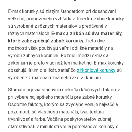
E-max korunky sú zlatým štandardom pri dosahovaní
veľkého, prirodzeného vzhľadu v Turecku. Zubné korunky
sú vyrobené z rôznych materiálov a predávané v
rôznych materiáloch.
E-max a zirkón sú dva materiály,
ktoré zabezpečujú zubné korunky.
Tieto dve
možnosti však používajú veľmi odlišné materiály na
výrobu zubných koruniek. Rozdiel medzi e-max a
zirkónium je preto viac než len marketing. E-max korunky
obsahujú lítium disilikát, zatiaľ čo
zirkóniové korunky
sú
vyrobené z materiálu známeho ako zirkónium.
Stomatológovia stanovujú niekoľko kľúčových faktorov
pri výbere najlepšieho materiálu pre zubné korunky.
Osobitné faktory, ktorým sa zvyčajne venuje najväčšia
pozornosť, sú vlastnosti materiálu, tvar, textúra,
trvanlivosť a farba. Väčšina poskytovateľov zubnej
starostlivosti v minulosti volila porcelánové korunky s