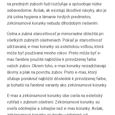
na predných zuboch ľudí rozčuľuje a spôsobuje nízke
sebavedomie. Avšak, ak existujú škodlivé návyky, ako je
zlá ústna hygiena a lámanie tvrdých predmetov,
zirkóniumové korunky nebudú dlhodobým riešením.
Ústna a zubná starostlivosť je mimoriadne dôležitá pri
všetkých zubných ošetreniach. Pokiaľ je starostlivosť
udržiavaná, e-max korunky sú estetickou voľbou, ktorá
môže byť používaná mnoho rokov. Preto môže byť e-
max farebne použité najbližšie k prirodzenej farbe
vašich zubov. Okrem toho, e-max korunky nezadržiavajú
škvrny a plak na povrchu zubov. Preto e-max, ktorý
sľubuje ponúknuť najbližší dôsledok k prirodzenej farbe,
je bohatší na farebné varianty ako zirkóniumové korunky.
E-max a zirkóniumové korunky obe cielia na estetický
vzhľad v zubnom ošetrení. Zirkóniumové korunky sú
oveľa odolnejšie a silnejšie než e-max korunky. Avšak,
zirkóniumové korunky sú trochu vzdialené od