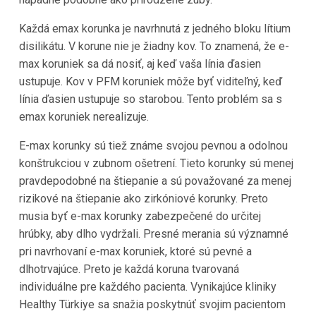
Každá emax korunka je navrhnutá z jedného bloku lítium
disilikátu. V korune nie je žiadny kov. To znamená, že e-
max koruniek sa dá nosiť, aj keď vaša línia ďasien
ustupuje. Kov v PFM koruniek môže byť viditeľný, keď
línia ďasien ustupuje so starobou. Tento problém sa s
emax koruniek nerealizuje.
E-max korunky sú tiež známe svojou pevnou a odolnou
konštrukciou v zubnom ošetrení. Tieto korunky sú menej
pravdepodobné na štiepanie a sú považované za menej
rizikové na štiepanie ako zirkóniové korunky. Preto
musia byť e-max korunky zabezpečené do určitej
hrúbky, aby dlho vydržali. Presné merania sú významné
pri navrhovaní e-max koruniek, ktoré sú pevné a
dlhotrvajúce. Preto je každá koruna tvarovaná
individuálne pre každého pacienta. Vynikajúce kliniky
Healthy Türkiye sa snažia poskytnúť svojim pacientom