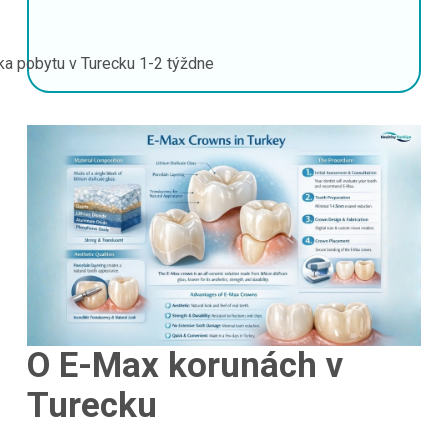
ka pobytu v Turecku
1-2 týždne
O E-Max korunách v
Turecku