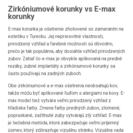
Zirkóniumové korunky vs E-max
korunky
E-max korunka je ošetrenie zhotovené so zameraním na
estetiku v Turecku. Jej nepriesvitné vlastnosti,
prirodzený vzhľad a farebné možnosti sú dôvodmi,
prečo je tak populárna, aby dosiahla vzhľad prirodzených
zubov. Zatiaľ čo e-max je obvykle aplikovaná na predné
rezáky, zubné implantáty a zirkóniumové korunky sa
často používajú na zadných zuboch.
Obe zirkóniumové a e-max ošetrenia neobsahujú kov,
takže môžu byť aplikované ľuďom s alergiami na kovy. E-
max model tiež vytvára veľmi prirodzený vzhľad z
hľadiska farby. Zmena farby predných zubov, zlomené,
popraskané, zažltnuté zuby vytvárajú zlý vzhľad. E-max
je liečebná metóda, ktorá zabezpečuje veľmi príjemný
úsmev, ktorý zdôrazňuje vizuálnu stránku. Vizuálna vada