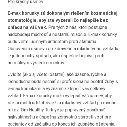
Pre krásny úsmev
E-max korunky sú dokonalým riešením kozmetickej
stomatológie, aby ste vyzerali čo najlepšie bez
ohľadu na váš vek.
Pre tých z nás, ktorí postupne
nadobúdajú múdrosť a nestarnú mladšie. E-max korunky
budú veľmi účinným antidotom proti starnutiu.
Obnovením úsmevu do zdravého a mladistvého vzhľadu
je jednoduchý spôsob, ako úspešne bojovať proti
normálnym výsledkom rokov.
Uvidíte (ako aj všetci ostatní), aké úžasné, rýchle a
jednoduché bude nechať si profesionálne ošetriť zuby s
e-max korunkami a významne zlepšiť váš celkový
vzhľad. E-max korunky môžu vylepšiť váš úsmev, aby
ste si mohli udržať svieži a mladistvý vzhľad po mnoho
rokov. Tím Healthy Türkiye je pripravený ponúknuť
najkvalitnejšiu a úspešnú zdravotnú starostlivosť pre
pacientov od začiatku do konca ich zubného ošetrenia.