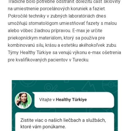
Tradične bolo potrebné odstrániť dôležitú časť skloviny
na umiestnenie porcelánových koruniek a faziet.
Pokročilé techniky v zubných laboratóriách dnes
umožňujú stomatológom umiestňovať fazety s malou
alebo vôbec žiadnou prípravou. E-max je určite
priekopníckym materiálom, ktorý sa používa pre
kombinovanú silu, krásu a estetiku akéhokoľvek zubu.
Týmy Healthy Türkiye sa venujú výkonu e-max ošetrenia
pre kvalifikovaných pacientov v Turecku.