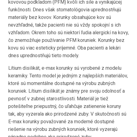
kovovou podkladom (PFM) kvôli ich sile a vynikajúcej
funkčnosti. Dnes však stomatológovia uprednostňujú
materiály bez kovov. Korunky obsahujúce kov sú
nevzhľadné, takže pacienti nie sú vždy spokojní s ich
vzhľadom. Okrem toho sú niektorí ľudia alergickí na kovy,
čo znemožňuje používanie PFM koruniek. Korunky bez
kovu sú viac esteticky príjemné. Oba pacienti a lekári
dnes uprednostňujú tieto modely.
Lítium disilikát, e-max korunky sú vyrobené z modelu
keramiky. Tento model je jedným z najlepších materiálov,
ktoré sú momentálne dostupné na výrobu zubných
koruniek. Lítium disilikát je známy pre svoju odolnosť a
pevnosť v zubnej starostlivosti. Materiál je tiež
potešiteľne priepustný, čo uľahčuje zatienenie koruny
tak, aby vyzerala ako prirodzené zuby. V skutočnosti sú
E-max korunky považované za moderné dostupné
riešenie na výrobu zubných koruniek, ktoré vyzerajú
nápadne podobne ako prirodzené zuby.