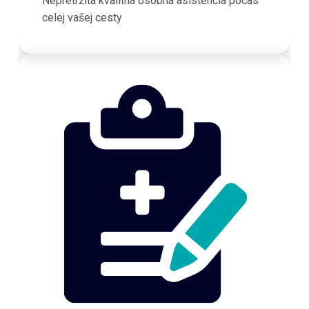
Nepretržitá kvalitná osobná asistencia počas
celej vašej cesty