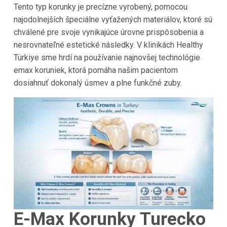
Tento typ korunky je precízne vyrobený, pomocou
najodolnejších špeciálne vyťažených materiálov, ktoré sú
chválené pre svoje vynikajúce úrovne prispôsobenia a
nesrovnateľné estetické následky. V klinikách Healthy
Türkiye sme hrdí na používanie najnovšej technológie
emax koruniek, ktorá pomáha našim pacientom
dosiahnuť dokonalý úsmev a plne funkčné zuby.
E-Max Korunky Turecko