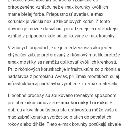
prirodzeného vzhľadu než e-max korunky kvôli ich
matne bielej farbe. Priepustnosť svetla u e-max
koruniek je väčšia než u zirkóniových korún. Z tohto
dôvodu je možné dosiahnuť prirodzenejší a estetickejší
vzhľad v prípadoch, kde sú aplikované e-max korunky.
V zubných prípadoch, kde je medzera viac ako jeden
chýbajúci zub, je preferovaný zirkóniový mostík, pretože
emax mostíky sa nemôžu aplikovať kvôli ich krehkosti.
Pri zirkóniových korunkách je infraštruktúra zo zirkónia a
nadstavba z porcelánu. Avšak, pri Emax mostíkoch sú aj
infraštruktúra aj nadstavba vyrobené z e-max materiálu.
Liečebné procesy sú aplikované rovnakým spôsobom
pre oba zirkóniumové a
e-max korunky Turecko
. S
dobrou a kvalitnou ústnou starostlivosťou môže vaša e-
max zubná korunka vydržať od piatich do pätnástich
rokov alebo dlhšie. Tieto e-max korunky ponúkajú skvelé