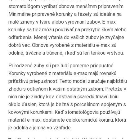
stomatológom vyrábať obnova menšímm pripravením.
Minimálne pripravené korunky a fazety sú ideálne na
malé zmeny v tvare alebo vyrovnaní zubov. E-max
korunky sa tiež môžu používať na prekrytie škvŕn alebo
odfarbenia. Menej vŕtania do vašich zubov je zvyčajne
dobrá vec. Obnova vyrobené z materiálu e-max sú
odolné, trvácne a trúnené, i keď sú len tenkou vrstvou.
Prirodzené zuby sú pre ľudí pomerne priepustné.
Korunky vyrobené z materiálu e-max majú rovnakú
príťažlivú priepustnosť. Tento model zaručuje najbližšiu
zhodu s odtieňom k vašim ostatným zubom. Pretože v
nich nie je žiadny kov, odstránia škaredú tmavú líniu
okolo ďasien, ktorá je bežná s porcelánom spojeným s
kovovými korunkami. Keď stomatológovia používajú
materiál e-max, dostanete celokeramickú korunu, ktorá
je odolná a jemná vo vzhľade.