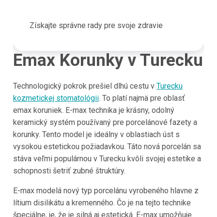
Získajte správne rady pre svoje zdravie
Emax Korunky v Turecku
Technologický pokrok prešiel dlhú cestu v
Turecku
kozmetickej stomatológii
. To platí najmä pre oblasť
emax koruniek. E-max technika je krásny, odolný
keramický systém používaný pre porcelánové fazety a
korunky. Tento model je ideálny v oblastiach úst s
vysokou estetickou požiadavkou. Táto nová porcelán sa
stáva veľmi populárnou v Turecku kvôli svojej estetike a
schopnosti šetriť zubné štruktúry.
E-max modelá nový typ porcelánu vyrobeného hlavne z
lítium disilikátu a kremenného. Čo je na tejto technike
špeciálne, je, že je silná aj estetická. E-max umožňuje