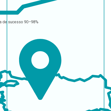
a de sucesso
90–98%