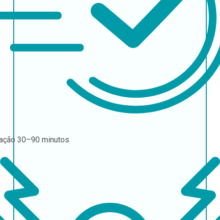
ração
30–90 minutos