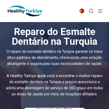
S
k
i
p
Reparo do Esmalte
t
o
Dentário na Turquia
c
o
O reparo do esmalte dentário na Turquia garante os mais
n
altos padrões de atendimento, oferecendo uma solução
t
abrangente e segura para suas necessidades de saúde.
e
n
A Healthy Türkiye ajuda você a encontrar o melhor reparo
t
do esmalte dentário na Turquia a preços acessíveis e
adota uma abordagem de serviço de 360 graus em todas
as áreas de saúde por meio de hospitais afiliados.