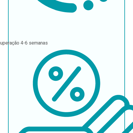
uperação
4-6 semanas