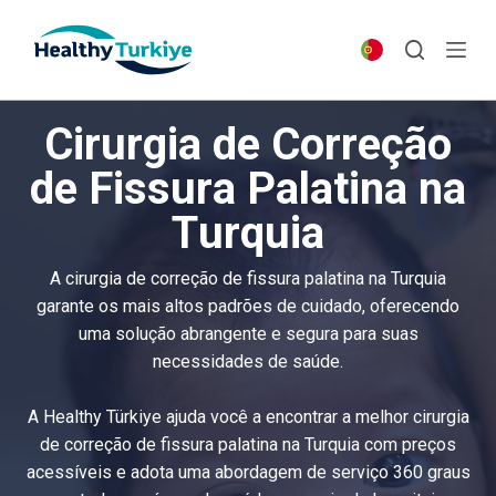
S
k
i
p
Cirurgia de Correção
t
o
de Fissura Palatina na
c
Turquia
o
n
t
A cirurgia de correção de fissura palatina na Turquia
e
garante os mais altos padrões de cuidado, oferecendo
n
uma solução abrangente e segura para suas
t
necessidades de saúde.
A Healthy Türkiye ajuda você a encontrar a melhor cirurgia
de correção de fissura palatina na Turquia com preços
acessíveis e adota uma abordagem de serviço 360 graus