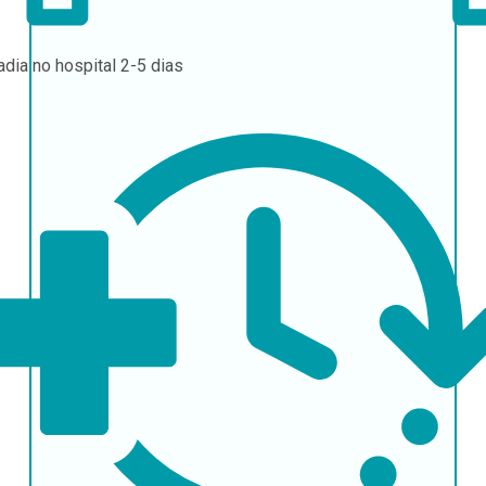
adia no hospital
2-5 dias