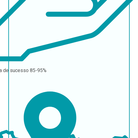
a de sucesso
85-95%