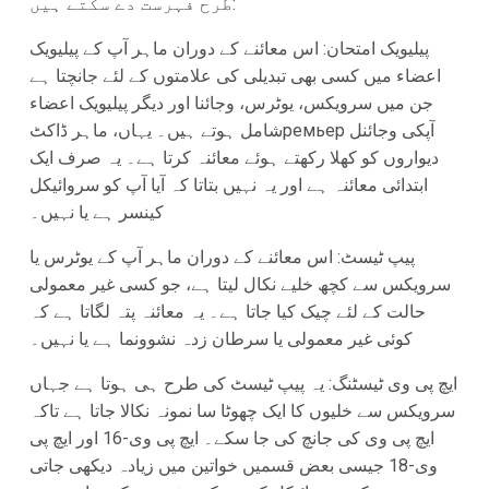
طرح فہرست دے سکتے ہیں:
پیلیویک امتحان: اس معائنے کے دوران ماہر آپ کے پیلیویک
اعضاء میں کسی بھی تبدیلی کی علامتوں کے لئے جانچتا ہے
جن میں سرویکس، یوٹرس، وجائنا اور دیگر پیلیویک اعضاء
شامل ہوتے ہیں۔ یہاں، ماہر ڈاکٹремьер آپکی وجائنل
دیواروں کو کھلا رکھتے ہوئے معائنہ کرتا ہے۔ یہ صرف ایک
ابتدائی معائنہ ہے اور یہ نہیں بتاتا کہ آیا آپ کو سروائیکل
کینسر ہے یا نہیں۔
پیپ ٹیسٹ: اس معائنے کے دوران ماہر آپ کے یوٹرس یا
سرویکس سے کچھ خلیے نکال لیتا ہے، جو کسی غیر معمولی
حالت کے لئے چیک کیا جاتا ہے۔ یہ معائنہ پتہ لگاتا ہے کہ
کوئی غیر معمولی یا سرطان زدہ نشوونما ہے یا نہیں۔
ایچ پی وی ٹیسٹنگ: یہ پیپ ٹیسٹ کی طرح ہی ہوتا ہے جہاں
سرویکس سے خلیوں کا ایک چھوٹا سا نمونہ نکالا جاتا ہے تاکہ
ایچ پی وی کی جانچ کی جا سکے۔ ایچ پی وی-16 اور ایچ پی
وی-18 جیسی بعض قسمیں خواتین میں زیادہ دیکھی جاتی