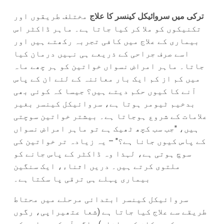
ترکی میں سروائیکل کینسر کا علاج
مختلف طریقوں اور
تکنیکوں کو ملا کر کیا جاتا ہے۔ ماہر ڈاکٹر اس
بیماری کے علاج میں کافی تجربہ رکھتے ہیں اور
اسے صرف جراحی کے ذریعے ہی نہیں درمان کیا
جاتا۔ ماہر امراض نسواں خواتین کو ہر چھے ماہ
میں کم از کم ایک بار معائنہ کے لئے ان کے پاس
آنے کا کیوں حکم دیتے ہیں؟ جیسا کہ کوئی بھی
بدخیم ٹیومر ہوتا ہے، سروائیکل کینسر بغیر
علامات کے شروع ہوجاتا ہے۔ بیشتر خواتین سوچتی
ہیں، "جب سب کچھ ٹھیک ہے تو ماہر امراض نسواں
کے پاس کیوں جانا ہے؟" – یہ زیادہ تر خواتین کی
سوچ ہوتی ہے، لہذا وہ ڈاکٹر کے پاس جانے کو
ملتوی کرتے ہیں۔ دریں اثناء، ایک سنگین
بیماری پہلے ہی ترقی پا سکتا ہے۔
سروائیکل کینسر ابتدائی مرحلے میں محتاط
طریقے سے علاج کیا جاتا ہے (شعا عتھیراپی، رگوں