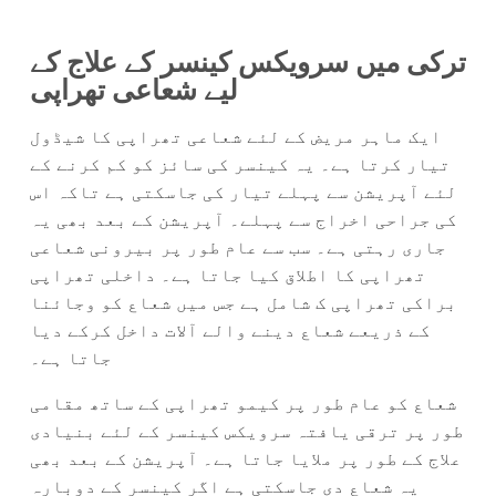
ترکی میں سرویکس کینسر کے علاج کے
لیے شعاعی تھراپی
ایک ماہر مریض کے لئے شعاعی تھراپی کا شیڈول
تیار کرتا ہے۔ یہ کینسر کی سائز کو کم کرنے کے
لئے آپریشن سے پہلے تیار کی جاسکتی ہے تاکہ اس
کی جراحی اخراج سے پہلے۔ آپریشن کے بعد بھی یہ
جاری رہتی ہے۔ سب سے عام طور پر بیرونی شعاعی
تھراپی کا اطلاق کیا جاتا ہے۔ داخلی تھراپی
براکی تھراپی ک شامل ہے جس میں شعاع کو وجائنا
کے ذریعے شعاع دینے والے آلات داخل کرکے دیا
جاتا ہے۔
شعاع کو عام طور پر کیمو تھراپی کے ساتھ مقامی
طور پر ترقی یافتہ سرویکس کینسر کے لئے بنیادی
علاج کے طور پر ملایا جاتا ہے۔ آپریشن کے بعد بھی
یہ شعاع دی جاسکتی ہے اگر کینسر کے دوبارہ