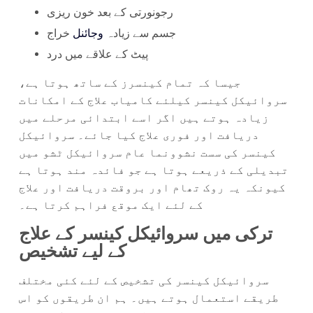
رجونورتی کے بعد خون ریزی
جسم سے زیادہ
وجائنل
خراج
پیٹ کے علاقے میں درد
جیسا کہ تمام کینسرز کے ساتھ ہوتا ہے،
سروائیکل کینسر کیلئے کامیاب علاج کے امکانات
زیادہ ہوتے ہیں اگر اسے ابتدائی مرحلے میں
دریافت اور فوری علاج کیا جائے۔ سروائیکل
کینسر کی سست نشوونما عام سروائیکل ٹشو میں
تبدیلی کے ذریعے ہوتا ہے جو فائدہ مند ہوتا ہے
کیونکہ یہ روک تھام اور بروقت دریافت اور علاج
کے لئے ایک موقع فراہم کرتا ہے۔
ترکی میں سروائیکل کینسر کے علاج
کے لیے تشخیص
سروائیکل کینسر کی تشخیص کے لئے کئی مختلف
طریقے استعمال ہوتے ہیں۔ ہم ان طریقوں کو اس