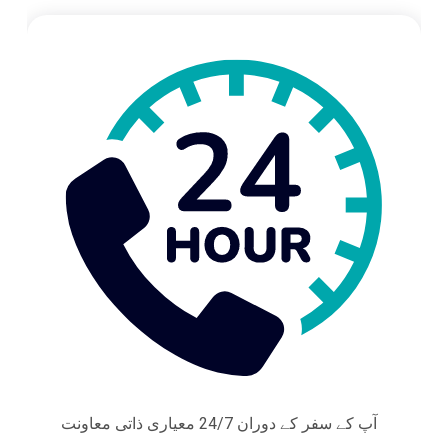
آپ کے سفر کے دوران 24/7 معیاری ذاتی معاونت