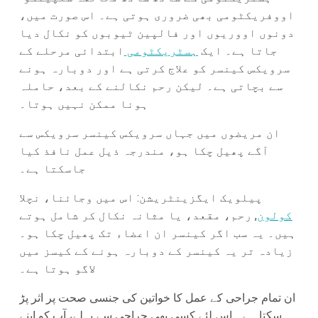
اووفریکٹومی بھی ضروری ہوتی ہے۔ اس صورت میں،
دونوں اووریوں اور فالپین ٹیوبوں کو نکال دیا
جاتا ہے۔ ایک
ہسٹریکٹومی
ابتدائی مرحلے کے
سرویکس کینسر کو علاج کرتی ہے اور دوبارہ ہونے
سے بچاتی ہے۔ لیکن رحم نکالنے کے بعد، حاملہ
ہونا ممکن نہیں ہوتا۔
ان مریضوں میں جہاں سرویکس کینسر سرویکس سے
آگے پھیل چکا ہو، مندرجہ ذیل عمل نافذ کیا
جاسکتا ہے۔
پیلویک ایگزینٹریشن: اس میں وجائنا، نچلا
کولون
, رحم، مقعد، یا مثانہ نکال کر شامل ہوتے
ہیں۔ یہ سب اگر کینسر ان اعضاء تک پھیل چکا ہو۔
زیادہ تر یہ کینسر کے دوبارہ ہونے کے کیسز میں
لاگو ہوتا ہے۔
ان تمام جراحی کے عمل کا خواتین کی جنسی صحت پر اثر پڑ
سکتا ہے۔ اس لئے کسی بھی جراحی سے پہلے، آپ کو اپنے