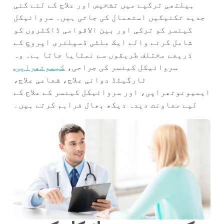
ہیلتھی ترکیے میں تشخیص اور علاج کے لئے کئی
جدید تکنیکیں استعمال کی جاتی ہیں۔ سروائیکل
کینسر کو ترکی اور بین الاقوامی ڈاکٹروں کو
شامل کرنے والے ایک ملٹی ڈسپلنری اپروچ کے
ذریعے مختلف طریقوں سے نمٹایا جاتا ہے۔ وہ
سروائیکل کینسر کی جراحی،
کیموتھراپی
,
ٹارگیٹڈ دوائی علاج، شعاعی علاج،
ایمیونوتھراپی، اور سروائیکل کینسر کے علاج کے
لیے معاونت دیدہ دیکھ بھال فراہم کرتے ہیں۔