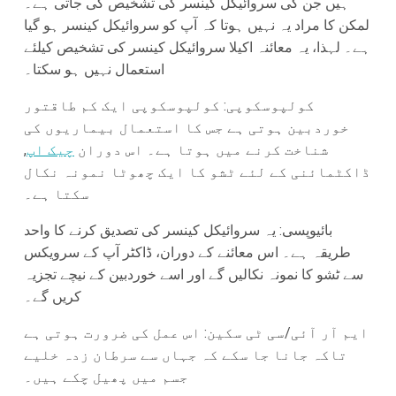
ہیں جن کی سروائیکل کینسر کی تشخیص کی جاتی ہے۔
لمکن کا مراد یہ نہیں ہوتا کہ آپ کو سروائیکل کینسر ہو گیا
ہے۔ لہذا، یہ معائنہ اکیلا سروائیکل کینسر کی تشخیص کیلئے
استعمال نہیں ہو سکتا۔
کولپوسکوپی: کولپوسکوپی ایک کم طاقتور
خوردبین ہوتی ہے جس کا استعمال بیماریوں کی
شناخت کرنے میں ہوتا ہے۔ اس دوران
چیک اپ
,
ڈاکٹمائنی کے لئے ٹشو کا ایک چھوٹا نمونہ نکال
سکتا ہے۔
بائیوپسی: یہ سروائیکل کینسر کی تصدیق کرنے کا واحد
طریقہ ہے۔ اس معائنے کے دوران، ڈاکٹر آپ کے سرویکس
سے ٹشو کا نمونہ نکالیں گے اور اسے خوردبین کے نیچے تجزیہ
کریں گے۔
ایم آر آئی/سی ٹی سکین: اس عمل کی ضرورت ہوتی ہے
تاکہ جانا جا سکے کہ جہاں سے سرطان زدہ خلیے
جسم میں پھیل چکے ہیں۔