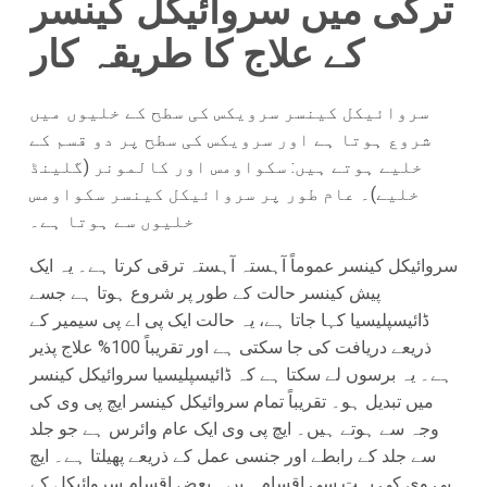
ترکی میں سروائیکل کینسر
کے علاج کا طریقہ کار
سروائیکل کینسر سرویکس کی سطح کے خلیوں میں
شروع ہوتا ہے اور سرویکس کی سطح پر دو قسم کے
خلیے ہوتے ہیں: سکواومس اور کالمونر (گلینڈ
خلیے)۔ عام طور پر سروائیکل کینسر سکواومس
خلیوں سے ہوتا ہے۔
سروائیکل کینسر عموماً آہستہ آہستہ ترقی کرتا ہے۔ یہ ایک
پیش کینسر حالت کے طور پر شروع ہوتا ہے جسے
ڈائیسپلیسیا کہا جاتا ہے، یہ حالت ایک پی اے پی سیمیر کے
ذریعے دریافت کی جا سکتی ہے اور تقریباً 100% علاج پذیر
ہے۔ یہ برسوں لے سکتا ہے کہ ڈائیسپلیسیا سروائیکل کینسر
میں تبدیل ہو۔ تقریباً تمام سروائیکل کینسر ایچ پی وی کی
وجہ سے ہوتے ہیں۔ ایچ پی وی ایک عام وائرس ہے جو جلد
سے جلد کے رابطے اور جنسی عمل کے ذریعے پھیلتا ہے۔ ایچ
پی وی کی بہت سی اقسام ہیں۔ بعض اقسام سروائیکل کے