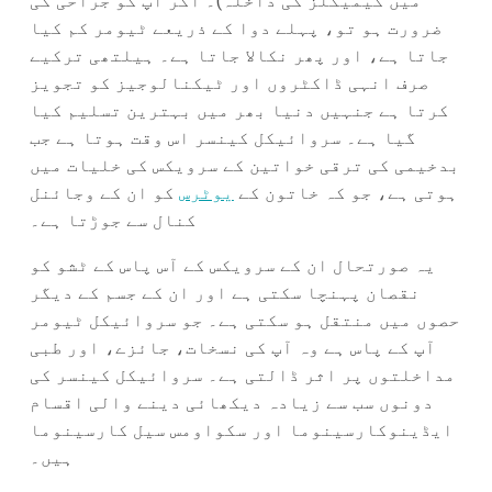
میں کیمیکلز کی داخلہ)۔ اگر آپ کو جراحی کی
ضرورت ہو تو، پہلے دوا کے ذریعے ٹیومر کم کیا
جاتا ہے، اور پھر نکالا جاتا ہے۔ ہیلتھی ترکیے
صرف انہی ڈاکٹروں اور ٹیکنالوجیز کو تجویز
کرتا ہے جنہیں دنیا بھر میں بہترین تسلیم کیا
گیا ہے۔ سروائیکل کینسر اس وقت ہوتا ہے جب
بدخیمی کی ترقی خواتین کے سرویکس کی خلیات میں
ہوتی ہے، جو کہ خاتون کے
یوٹرس
کو ان کے وجائنل
کنال سے جوڑتا ہے۔
یہ صورتحال ان کے سرویکس کے آس پاس کے ٹشو کو
نقصان پہنچا سکتی ہے اور ان کے جسم کے دیگر
حصوں میں منتقل ہو سکتی ہے۔ جو سروائیکل ٹیومر
آپ کے پاس ہے وہ آپ کی نسخات، جائزے، اور طبی
مداخلتوں پر اثر ڈالتی ہے۔ سروائیکل کینسر کی
دونوں سب سے زیادہ دیکھائی دینے والی اقسام
ایڈینوکارسینوما اور سکواومس سیل کارسینوما
ہیں۔