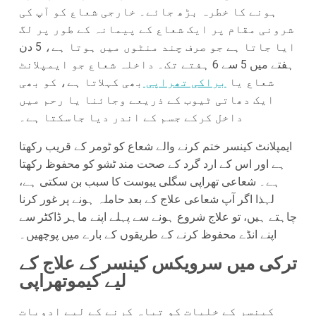
ہونے کا خطرہ بڑھ جائے۔ خارجی شعاع کو آپ کی
شرونی مقام پر ایک شعاع کے پیمانہ کے طور پر لگ
ایا جاتا ہے جو صرف چند منٹوں میں ہوتا ہے، 5 دن
ہفتے میں 5 سے 6 ہفتے تک۔ داخلہ شعاع جو ایمپلانٹ
شعاع یا
براکی تھراپی
بھی کہلاتا ہے، کو بھی
ایک دھاتی ٹیوب کے ذریعے وجائنا یا رحم میں
داخل کرکے جسم کے اندر دیا جاسکتا ہے۔
ایمپلانٹ کینسر ختم کرنے والے شعاع کو ٹومر کے قریب رکھتا
ہے اور اس کے ارد گرد کے صحت مند ٹشو کو محفوظ رکھتا
ہے۔ شعاعی تھراپی سگلی یبوست کا سبب بن سکتی ہے،
لہذا اگر آپ شعاعی علاج کے بعد حاملہ ہونے پر غور کرنا
چاہتے ہیں، تو علاج شروع ہونے سے پہلے اپنے ماہر ڈاکٹر سے
اپنے انڈے محفوظ کرنے کے طریقوں کے بارے میں پوچھیں۔
ترکی میں سرویکس کینسر کے علاج کے
لیے کیموتھراپی
کینسر کے خلیات کو تباہ کرنے کے لیے ادویات