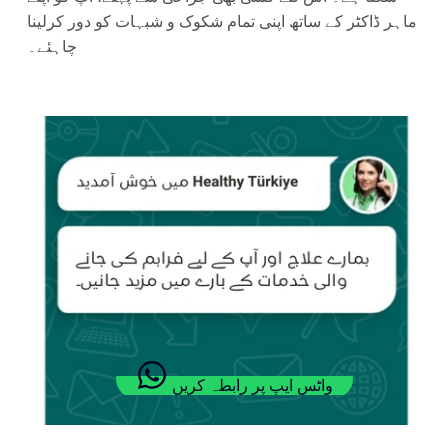
ماہر ڈاکٹر کے ساتھ اپنی تمام شکوک و شبہات کو دور کرلینا
چاہئے۔
واٹس ایپ پر رابطہ کریں