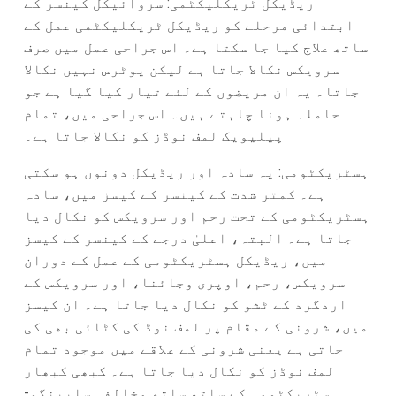
ریڈیکل ٹریکلیکٹمی: سروائیکل کینسر کے
ابتدائی مرحلے کو ریڈیکل ٹریکلیکٹمی عمل کے
ساتھ علاج کیا جا سکتا ہے۔ اس جراحی عمل میں صرف
سرویکس نکالا جاتا ہے لیکن یوٹرس نہیں نکالا
جاتا۔ یہ ان مریضوں کے لئے تیار کیا گیا ہے جو
حاملہ ہونا چاہتے ہیں۔ اس جراحی میں، تمام
پیلیویک لمف نوڈز کو نکالا جاتا ہے۔
ہسٹریکٹومی: یہ سادہ اور ریڈیکل دونوں ہو سکتی
ہے۔ کمتر شدت کے کینسر کے کیسز میں، سادہ
ہسٹریکٹومی کے تحت رحم اور سرویکس کو نکال دیا
جاتا ہے۔ البتہ، اعلیٰ درجے کے کینسر کے کیسز
میں، ریڈیکل ہسٹریکٹومی کے عمل کے دوران
سرویکس، رحم، اوپری وجائنا، اور سرویکس کے
اردگرد کے ٹشو کو نکال دیا جاتا ہے۔ ان کیسز
میں، شرونی کے مقام پر لمف نوڈ کی کٹائی بھی کی
جاتی ہے یعنی شرونی کے علاقے میں موجود تمام
لمف نوڈز کو نکال دیا جاتا ہے۔ کبھی کبھار
ہسٹریکٹومی کے ساتھ ساتھ مخالفہ سلپینگو-