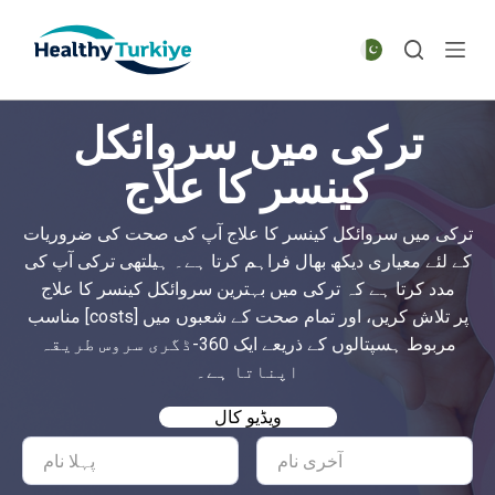
S
k
i
p
ترکی میں سروائکل
t
o
کینسر کا علاج
c
o
ترکی میں سروائکل کینسر کا علاج آپ کی صحت کی ضروریات
n
کے لئے معیاری دیکھ بھال فراہم کرتا ہے۔ ہیلتھی ترکی آپ کی
t
مدد کرتا ہے کہ ترکی میں بہترین سروائکل کینسر کا علاج
e
مناسب [costs] پر تلاش کریں، اور تمام صحت کے شعبوں میں
n
مربوط ہسپتالوں کے ذریعے ایک 360-ڈگری سروس طریقہ
t
اپناتا ہے۔
ویڈیو کال