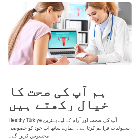
ہم آپ کی صحت کا
خیال رکھتے ہیں
Healthy Türkiye آپ کی صحت اور آرام کے لیے بہترین
سہولیات فراہم کرتا ہے۔ ہمارے ساتھ آپ خود کو خصوصی
محسوس کریں گے۔