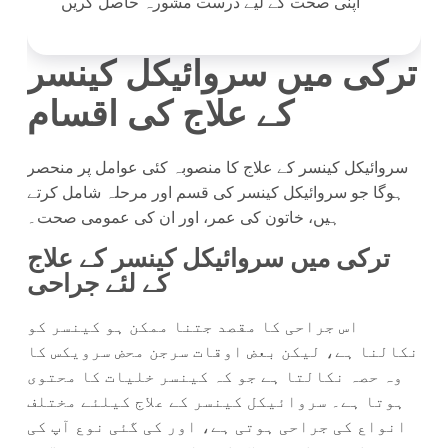
اپنی صحت کے لیے درست مشورہ حاصل کریں
ترکی میں سروائیکل کینسر
کے علاج کی اقسام
سروائیکل کینسر کے علاج کا منصوبہ کئی عوامل پر منحصر
ہوگا جو سروائیکل کینسر کی قسم اور مرحلہ شامل کرتے
ہیں، خاتون کی عمر، اور ان کی عمومی صحت۔
ترکی میں سروائیکل کینسر کے علاج
کے لئے جراحی
اس جراحی کا مقصد جتنا ممکن ہو کینسر کو
نکالنا ہے، لیکن بعض اوقات سرجن محض سرویکس کا
وہ حصہ نکالتا ہے جو کہ کینسر خلیات کا محتوی
ہوتا ہے۔ سروائیکل کینسر کے علاج کیلئے مختلف
انواع کی جراحی ہوتی ہے، اور کی گئی نوع آپ کی