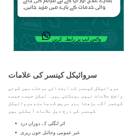
واٹس ایپ پر رابطہ کریں
سروائیکل کینسر کی علامات
سروائیکل کینسر کے ابتدائی مرحلے میں کوئی
واضح علامات نہیں ہوسکتی ہیں۔ لیکن جیسے جیسے
کینسر آگے بڑھتا ہے، مریض کے سامنے سروائیکل
کینسر کی درج ذیل علامات آ سکتی ہیں:
اثر انگلی کے دوران درد
غیر عمومی وجائنل خون ریزی