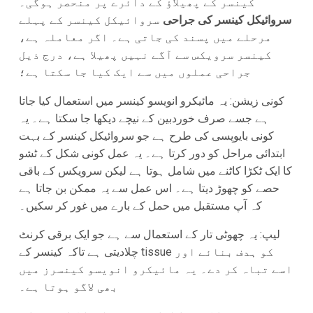
کینسر کے پھیلاؤ کے دائرے پر منحصر ہوگی۔
سروائیکل کینسر کی جراحی
سروائیکل کینسر کے پہلے
مرحلے میں پسند کی جاتی ہے۔ اگر معاملہ ہے،
کینسر سرویکس سے آگے نہیں پھیلا ہے، درج ذیل
جراحی عملوں میں سے ایک کیا جا سکتا ہے؛
کونی زیشن: یہ مائیکرو انویسو کینسر میں استعمال کیا جاتا
ہے جسے صرف خوردبین کے نیچے دیکھا جا سکتا ہے۔ یہ
کونی بایوپسی کی طرح ہے جو سروائیکل کینسر کے بہت
ابتدائی مراحل کو دور کرتا ہے۔ یہ عمل کونی شکل کے ٹشو
کا ایک ٹکڑا کاٹنے میں شامل ہوتا ہے لیکن سرویکس کے باقی
حصے کو چھوڑ دیتا ہے۔ اس عمل سے یہ ممکن بن جاتا ہے
کہ آپ مستقبل میں حمل کے بارے میں غور کر سکیں۔
لیپ: یہ چھوٹی تار کے استعمال سے ہے جو ایک برقی کرنٹ
چلادیتی ہے تاکہ کینسر کے tissue کو ہدف بنائے اور
اسے تباہ کر دے۔ یہ مائیکرو انویسو کینسرز میں
بھی لاگو ہوتا ہے۔