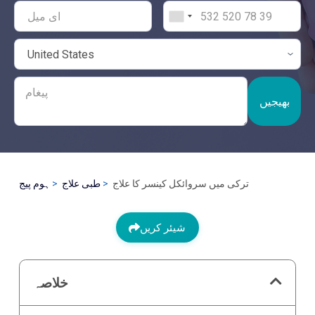
بھیجیں
ترکی میں سروائکل کینسر کا علاج
طبی علاج
ہوم پیج
شیئر کریں
خلاصہ