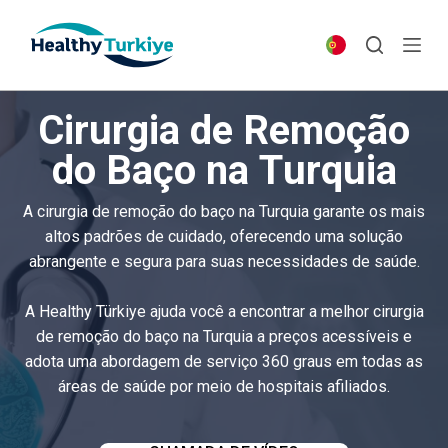
S
k
i
p
Cirurgia de Remoção
t
o
do Baço na Turquia
c
o
A cirurgia de remoção do baço na Turquia garante os mais
n
altos padrões de cuidado, oferecendo uma solução
t
abrangente e segura para suas necessidades de saúde.
e
n
A Healthy Türkiye ajuda você a encontrar a melhor cirurgia
t
de remoção do baço na Turquia a preços acessíveis e
adota uma abordagem de serviço 360 graus em todas as
áreas de saúde por meio de hospitais afiliados.