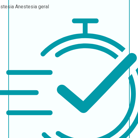
stesia
Anestesia geral