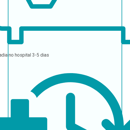
adia no hospital
3-5 dias