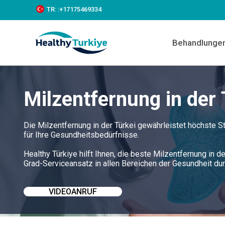
S
TR:
:+‪17175469334‬
k
i
p
Behandlunge
t
o
c
o
n
Milzentfernung in der 
t
e
n
t
Die Milzentfernung in der Türkei gewährleistet höchste 
für Ihre Gesundheitsbedürfnisse.
Healthy Türkiye hilft Ihnen, die beste Milzentfernung in 
Grad-Serviceansatz in allen Bereichen der Gesundheit du
VIDEOANRUF