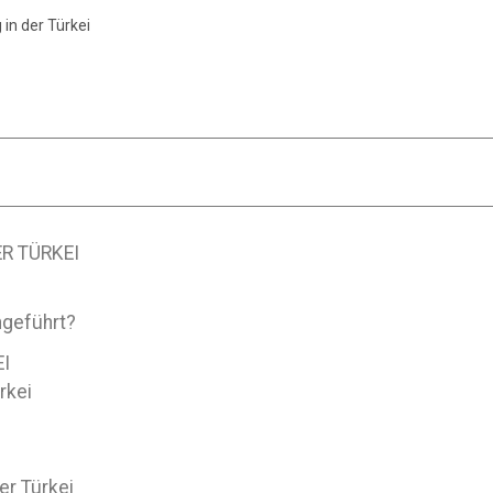
in der Türkei
R TÜRKEI
hgeführt?
I
rkei
er Türkei