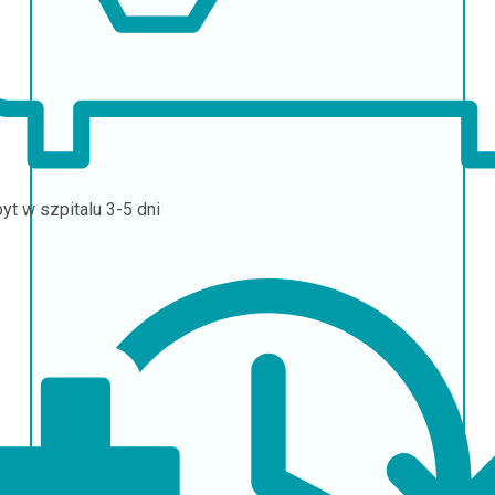
yt w szpitalu
3-5 dni