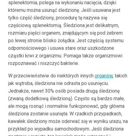
splenektomia, polega na wykonaniu nacięcia, dzięki
któremu można usunąć śledzionę. Jeśli usuwana jest
tylko część śledziony, procedurę tę nazywa się
częściową splenektomią. Śledziona jest delikatnym,
rozmiaru pięści organem, znajdującym się pod żebrem
po lewej stronie blisko żołądka. Jest częścią systemu
odpornościowego i usuwa stare oraz uszkodzone
cząstki krwi z organizmu. Pomaga także organizmowi
rozpoznawać i niszczyć bakterie.
W przeciwieństwie do niektórych innych
organów
, takich
jak wątroba, śledziona nie odrasta po usunięciu.
Jednakże, nawet 30% osób posiada drugą śledzionę
(zwaną dodatkową śledzioną). Często są bardzo małe,
ale mogą rosnąć i normalnie funkcjonować, gdy główna
śledziona zostanie usunięta. W rzadkich przypadkach,
kawałek śledziony może oderwać się w wyniku urazu, na
przykład po wypadku samochodowym. Jeśli śledziona