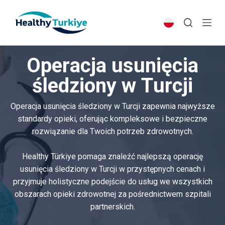
S
k
i
p
Operacja usunięcia
t
o
śledziony w Turcji
c
o
Operacja usunięcia śledziony w Turcji zapewnia najwyższe
n
standardy opieki, oferując kompleksowe i bezpieczne
t
rozwiązanie dla Twoich potrzeb zdrowotnych.
e
n
Healthy Türkiye pomaga znaleźć najlepszą operację
t
usunięcia śledziony w Turcji w przystępnych cenach i
przyjmuje holistyczne podejście do usług we wszystkich
obszarach opieki zdrowotnej za pośrednictwem szpitali
partnerskich.