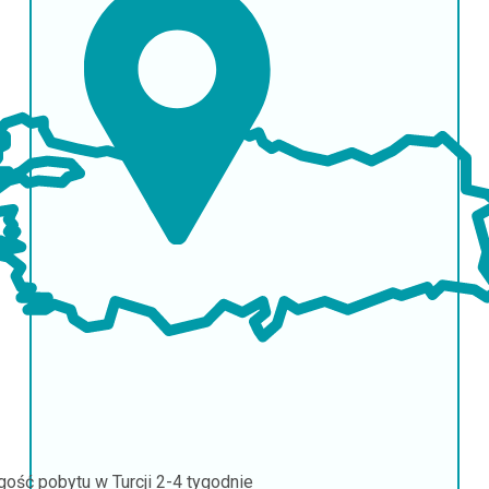
gość pobytu w Turcji
2-4 tygodnie