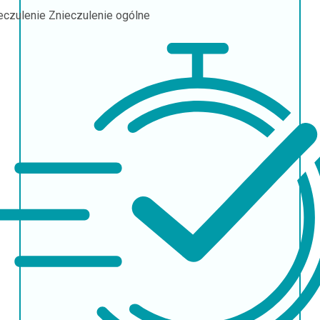
eczulenie
Znieczulenie ogólne