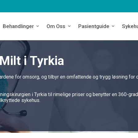
Behandlinger
Om Oss
Pasientguide
Sykeh
Milt i Tyrkia
ndardene for omsorg, og tilbyr en omfattende og trygg løsning for 
ningskirurgien i Tyrkia til rimelige priser og benytter en 360-gra
ilknyttede sykehus.