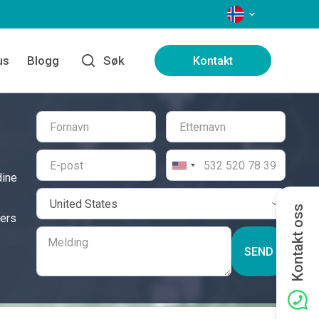
SPRÅK
us
Blogg
Søk
Kontakt
dine
Kontakt oss
ders
SEND