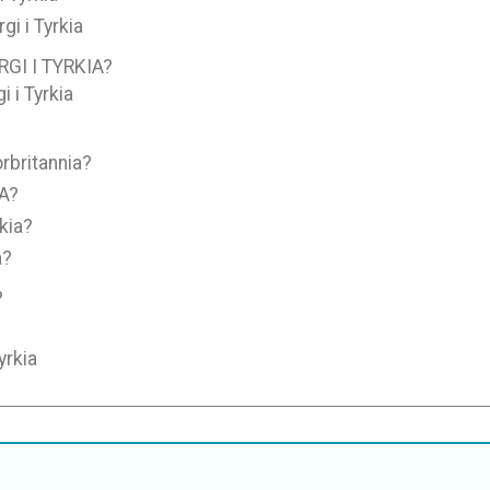
gi i Tyrkia
GI I TYRKIA?
i i Tyrkia
orbritannia?
SA?
rkia?
a?
?
yrkia