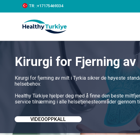
S
TR:
:+‪17175469334‬
k
i
p
t
o
c
o
n
Kirurgi for Fjerning av 
t
e
n
t
Kirurgi for fjerning av milt i Tyrkia sikrer de høyeste sta
helsebehov.
Healthy Türkiye hjelper deg med å finne den beste miltfjer
service tilnærming i alle helsetjenesteområder gjennom t
VIDEOOPPKALL