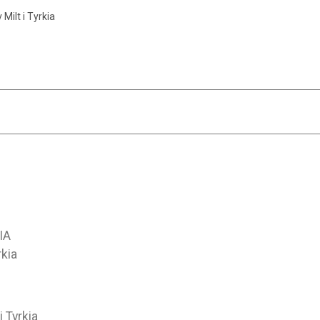
 Milt i Tyrkia
IA
rkia
i Tyrkia