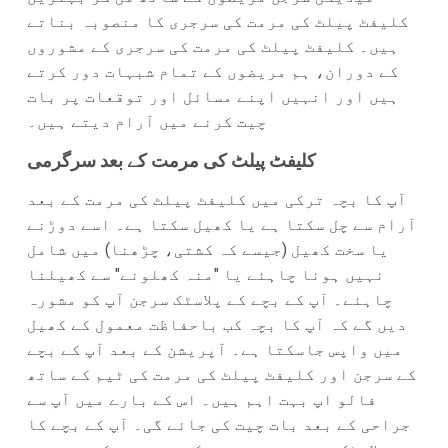
کلیفٹ پیلٹ کی مرمت کی سرجری کا منصوبہ بناتے
ہیں۔ کلیفٹ پیلٹ کی مرمت کی سرجری کے مشوروں
کے دوران، ہم مریضوں کے تمام شبہات دور کرتے
ہیں اور انہیں اپنے مسائل اور توقعات پر بات
چیت کرنے میں آرام دیتے ہیں۔
کلیفٹ پیلٹ کی مرمت کے بعد سرگرمی
آپ کا بچہ ترکی میں کلیفٹ پیلٹ کی مرمت کے بعد
آرام سے چل سکتا ہے یا کھیل سکتا ہے۔ اسے دوڑنے
یا سخت کھیل (جیسے کہ کشتی، چڑھنا) میں شامل
نہیں ہونا چاہئے یا "منہ کھلونے" سے کھیلنا
چاہئے۔ آپ کے بچے کے پلاسٹک سرجن آپ کو مشورہ
دیں گے کہ آپ کا بچہ کب باحفاظت معمول کے کھیل
میں واپس جاسکتا ہے۔ آپریشن کے بعد آپ کے بچے
کے سرجن اور کلیفٹ پیلٹ کی مرمت کی ٹیم کے ساتھ
فالو اپ بہت اہم ہیں۔ اس کے بارے میں آپ سے
جراحی کے بعد بات چیت کی جائے گی۔ آپ کے بچے کا