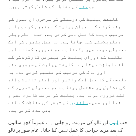
جو
منہ
کی مخاطہ کو شامل کرتی ہیں۔
کلیفٹ پیلیٹ کی درستگی کی سرجری ان تہوں کو
بند کرنے کے دوران پیلیٹ کے پٹھوں کو دوبارہ
ترتیب دینے کا عمل بھی کرتی ہے، جسے انٹرویلر
ویلوپلاسٹی کہا جاتا ہے۔ یہ عمل پٹھوں کو ایک
معمولی موقف میں رکھتا ہے جو تقریر، کھانے اور
نگلنے کے دوران پیلیٹ کی بہترین کارکردگی کے
لئے اجازت دیتا ہے۔ کلیفٹ پیلیٹ کی سرجری منہ
اور ناک کی ترتیب کو تقسیم کرتی ہے۔ یہ
علیحدگی کا عمل ایک واٹیر اور ایئر ٹائیٹ والو
کی تشکیل پر مشتمل ہوتا ہے جو معمولی تقریر کے
لئے ضروری ہوتا ہے۔ پیلیٹ کی مرمت ظاہری نشو و
نما اور صحیح
دانتوں
کی ترقی کی حفاظت کے لئے
بھی مدد کرتی ہے۔
جب
لبوں
اور تالو کی مرمت ہو جاتی ہے، عموماً کچھ سالوں
کے بعد مزید جراحی کا عمل نہیں کیا جاتا۔ عام طور پر تالو