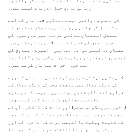
مونثیں حاملہ ہونے کا علم نہ ہونے کی بناء پر
زبانی مانع حمل ادویات لیتے ہیں۔
کی مخصوص دوائیں جیسے دستگیر شدہ ماں کے لیے
استعمال کی جا رہی ہوں یا پودے جڑی بوٹیوں کے
مستقل استعمال سے کئی مرتبہ میزلس وغیرہ کی
صورت میں اس قسم کے معاملات پیدا ہوتے ہیں۔
نقصان دہ کیمو مواد، بھاپیں، اسپرے، بندوق کی
گیسیں، نیوکلیئر ریڈییشن، ایکس ریز، گاما ریز
متاثرہ اثرات نمایاں کرتے ہیں۔
کلیفٹ پیلیٹ کی سرجری کرنے سے پہلے، آپ کے بچے
کی دیکھ بھال میں متعدد صحت کی دیکھ بھال کے
فراہم کنندگان شامل ہوتے ہیں، جیسے کہ سرجنز،
تقریری معالج، کان ناک گلے کے سرجنز
(اٹورنلرینگولوجسٹس) اور دانت کے ڈاکٹر۔ آپ کے
بچے کا سرجن آپ سے ملاقات کرے گا تاکہ آپ کے بچے
کے کلیفٹ پیلیٹ یا کلیفٹ ہونٹ کا جائزہ لے اور
بہترین سرجری کا انتخاب کرے۔ آپ کے بچے کا