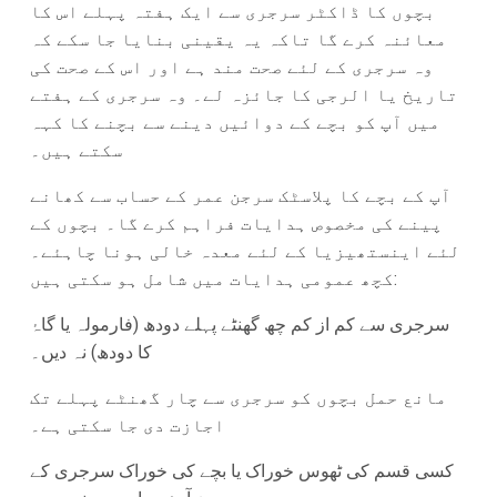
بچوں کا ڈاکٹر سرجری سے ایک ہفتہ پہلے اس کا
معائنہ کرے گا تاکہ یہ یقینی بنایا جا سکے کہ
وہ سرجری کے لئے صحت مند ہے اور اس کے صحت کی
تاریخ یا الرجی کا جائزہ لے۔ وہ سرجری کے ہفتے
میں آپ کو بچے کے دوائیں دینے سے بچنے کا کہہ
سکتے ہیں۔
آپ کے بچے کا پلاسٹک سرجن عمر کے حساب سے کھانے
پینے کی مخصوص ہدایات فراہم کرے گا۔ بچوں کے
لئے اینستھیزیا کے لئے معدہ خالی ہونا چاہئے۔
کچھ عمومی ہدایات میں شامل ہو سکتی ہیں:
سرجری سے کم از کم چھ گھنٹے پہلے دودھ (فارمولہ یا گاۂ
کا دودھ) نہ دیں۔
مانع حمل بچوں کو سرجری سے چار گھنٹے پہلے تک
اجازت دی جا سکتی ہے۔
کسی قسم کی ٹھوس خوراک یا بچے کی خوراک سرجری کے