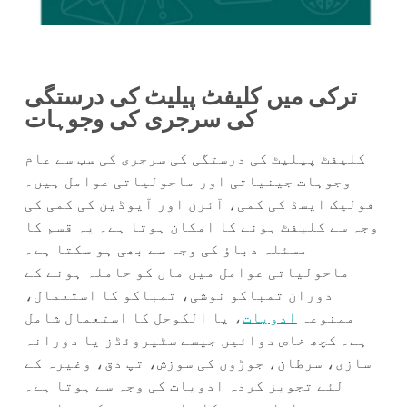
ترکی میں کلیفٹ پیلیٹ کی درستگی
کی سرجری کی وجوہات
کلیفٹ پیلیٹ کی درستگی کی سرجری کی سب سے عام
وجوہات جینیاتی اور ماحولیاتی عوامل ہیں۔
فولیک ایسڈ کی کمی، آئرن اور آیوڈین کی کمی کی
وجہ سے کلیفٹ ہونے کا امکان ہوتا ہے۔ یہ قسم کا
مسئلہ دباؤ کی وجہ سے بھی ہو سکتا ہے۔
ماحولیاتی عوامل میں ماں کو حاملہ ہونے کے
دوران تمباکو نوشی، تمباکو کا استعمال،
ممنوعہ
ادویات
، یا الکوحل کا استعمال شامل
ہے۔ کچھ خاص دوائیں جیسے سٹیروئڈز یا دورانہ
سازی، سرطان، جوڑوں کی سوزش، تپ دق، وغیرہ کے
لئے تجویز کردہ ادویات کی وجہ سے ہوتا ہے۔