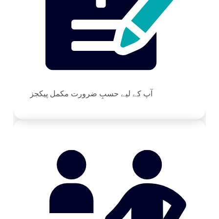
آپ کے لیے حسبِ ضرورت مکمل پیکجز