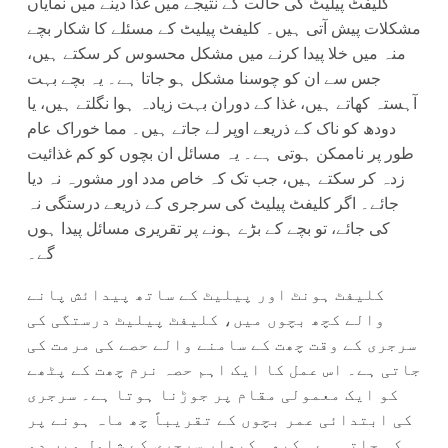
کلیفٹ پیلیٹ کی حالت کے نتیجے میں غذا دینے میں نمایاں
مشکلات پیش آتی ہیں۔ کلیفٹ پیلیٹ کے مسئلے کا شکار بچے
منہ میں خلا پیدا کرنے میں مشکل محسوس کر سکتے ہیں،
جس سے ان کو چوسنا مشکل ہو جاتا ہے۔ یہ بچے بہت
آہستہ کھاتے ہیں، غذا کے دوران بہت زیادہ ہوا نگلتے ہیں، یا
دودھ کو ناک کے ذریعے اوپر لے جاتے ہیں۔ مما خوراک عام
طور پر ناممکن ہوتی ہے۔ یہ مسائل ان بچوں کو کم غذائیت
زدہ کر سکتے ہیں، جب تک کہ خاص مدد اور مشورہ نہ دیا
جائے۔ اگر کلیفٹ پیلیٹ کی سرجری کے ذریعے درستگی نہ
کی جائے، تو بچے کے بڑے ہونے پر تقریری مسائل پیدا ہوں
گے۔
کلیفٹ ہونٹ اور پیلیٹ کے ساتھ پیدائش پانے
والے کچھ بچوں میں، کلیفٹ پیلیٹ درستگی کی
سرجری کے وقت چھت کے سامنے والے حصے کی مرمت کی
جاتی ہے۔ اس عمل کا ایک اہم حصہ نرم چھت کے پٹھے
کو ایک معمولی مقام پر جوڑنا ہوتا ہے۔ سرجری
کی ابتدائی عمر بچوں کے تقریباً چھ ماہ ہونے پر
کی جاتی ہے۔ کبھی کبھار سرجری کے شامل میں دو