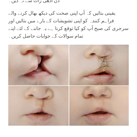
دن آدھی رات سے نہ دیں۔
یقینی بنائیں کہ آپ اپنی صحت کی دیکھ بھال کرنے والے
فراہم کنندہ کو اپنی تشویشات کے بارے میں بتائیں اور
سرجری کی صبح آپ کو کیا توقع کرنا ہے یہ جاننے کے لئے اپنے
تمام سوالات کے جوابات حاصل کریں۔