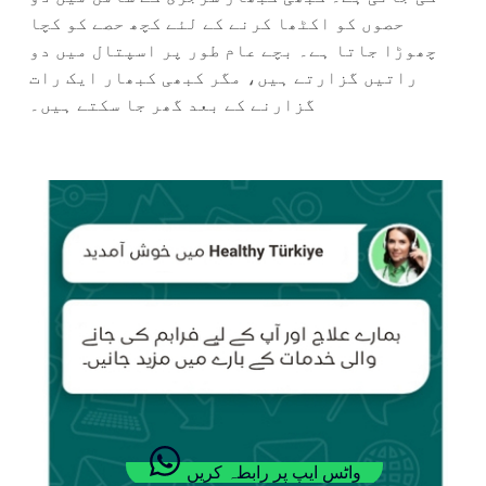
حصوں کو اکٹھا کرنے کے لئے کچھ حصے کو کچا
چھوڑا جاتا ہے۔ بچے عام طور پر اسپتال میں دو
راتیں گزارتے ہیں، مگر کبھی کبھار ایک رات
گزارنے کے بعد گھر جا سکتے ہیں۔
واٹس ایپ پر رابطہ کریں