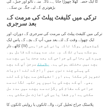
کا ایک حصہ کھلا چھوڑا جاتا ہے تاکہ منہ، تالو اور جبڑے کی
بڑھوتری کے لیے جگہ بن سکے۔
ترکی میں کلیفٹ پیلٹ کی مرمت کے
بعد سرجری
ترکی میں کلیفٹ پیلٹ کی مرمت کی سرجری کے دوران، اور
ایک چھوٹے وقت کے لئے بعد میں، آپ کے بچے کے پاس ایک
کاٹھے دار (IV) کیتھیٹر ہوگا تاکہ پانی کی فراہمی
ہو سکے یہاں تک کہ وہ منہ سے پینے کے قابل ہو۔
چہرے کی بحالی کی جراحی کے بعد صحت یابی بچے سے
بچے میں مختلف ہوتی ہے۔
پلاسٹک
سرجن آپ کے بچے
کی پہلی چند دنوں میں آرام کے لئے ادویات
تجویز کر سکتا ہے، اور انفیکشن سے بچاؤ کے لئے
بھی۔ آپ کے بچے کی بانہوں پر تکیہ لگانے سے
جراحی کے مقام کو رگڑنے سے بچنے میں مدد مل
سکتی ہے اور شفا یابی کی اجازت مل سکتی ہے۔
پلاسٹک جراح تحلیل کرنے والے ٹانکوں یا روایتی ٹانکوں کا