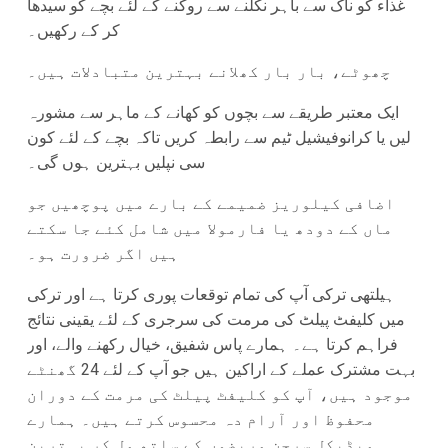
غذاء کو ناک سے باہر نکلنے سے روکنے کے لئے بچے کو سیدھا
کر کے رکھیں۔
چھوٹے، بار بار کھلانے بہترین متبادلات ہیں۔
ایک معتبر طریقے سے بچوں کو کھانے کے ماہر سے مشورہ
لیں یا کرانوفیشیل ٹیم سے رابطہ کریں تاکہ بچے کے لئے کون
سی نپلیں بہترین ہوں گی۔
اضافی کیلوریز ضمیمے کے بارے میں پوچھیں جو
ماں کے دودھ یا فارمولا میں شامل کئے جا سکتے
ہیں اگر ضرورت ہو۔
ہیلتھی ترکی آپ کی تمام توقعات پوری کرتا ہے اور ترکی
میں کلیفٹ پیلٹ کی مرمت کی سرجری کے لئے یقینی نتائج
فراہم کرتا ہے۔ ہمارے پاس شفیق، خیال رکھنے والے، اور
بہت مشترک عملے کے اراکین ہیں جو آپ کے لئے 24 گھنٹے
موجود ہیں، آپ کو کلیفٹ پیلٹ کی مرمت کے دوران
محفوظ اور آرام دہ محسوس کرتے ہیں۔ ہمارے
میڈیکل سرجن مریضوں کے ساتھ مل کر بہترین