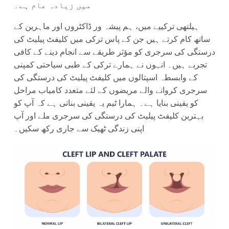
میں زیادہ عام ہے۔
ہیلتھی ترکییے میں، ہم پیشہ ور ڈاکٹروں اور ماہرین کے
ساتھ کام کرتے ہیں جن کے پاس ترکی میں کلیفٹ پیلیٹ کی
درستگی کی سرجری کو مؤثر طریقے سے انجام دینے کے کافی
تجربے ہیں۔ انہوں نے ہمارے ترکی کے طبی سیاحتی کمپنی
کے وابسطہ اسپتالوں میں کلیفٹ پیلیٹ کی درستگی کی
سرجری کروانے والے مریضوں کے لئے متعدد کامیاب مراحل
کو یقینی بنایا ہے۔ ہمارا ٹیم یہ یقینی بناتی ہے کہ آپ کو
بہترین کلیفٹ پیلیٹ کی درستگی کی سرجری ملے اور آپ
اپنی زندگی ٹھیک سے جاری رکھ سکیں۔