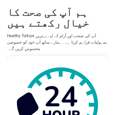
ہم آپ کی صحت کا
خیال رکھتے ہیں
Healthy Türkiye آپ کی صحت اور آرام کے لیے بہترین
سہولیات فراہم کرتا ہے۔ ہمارے ساتھ آپ خود کو خصوصی
محسوس کریں گے۔