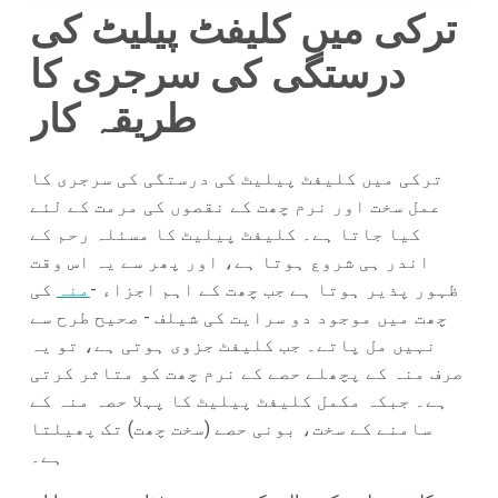
ترکی میں کلیفٹ پیلیٹ کی
درستگی کی سرجری کا
طریقہ کار
ترکی میں کلیفٹ پیلیٹ کی درستگی کی سرجری کا
عمل سخت اور نرم چھت کے نقصوں کی مرمت کے لئے
کیا جاتا ہے۔ کلیفٹ پیلیٹ کا مسئلہ رحم کے
اندر ہی شروع ہوتا ہے، اور پھر سے یہ اس وقت
ظہور پذیر ہوتا ہے جب چھت کے اہم اجزاء -
منہ
کی
چھت میں موجود دو سرایت کی شیلف - صحیح طرح سے
نہیں مل پاتے۔ جب کلیفٹ جزوی ہوتی ہے، تو یہ
صرف منہ کے پچھلے حصے کے نرم چھت کو متاثر کرتی
ہے۔ جبکہ مکمل کلیفٹ پیلیٹ کا پہلا حصہ منہ کے
سامنے کے سخت، بونی حصے (سخت چھت) تک پھیلتا
ہے۔