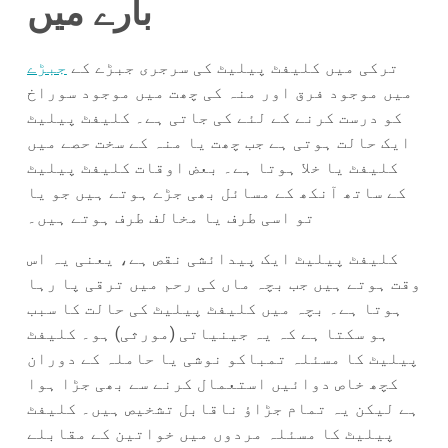
بارے میں
ترکی میں کلیفٹ پیلیٹ کی سرجری جبڑے کے
جبڑے
میں موجود فرق اور منہ کی چھت میں موجود سوراخ
کو درست کرنے کے لئے کی جاتی ہے۔ کلیفٹ پیلیٹ
ایک حالت ہوتی ہے جب چھت یا منہ کے سخت حصے میں
کلیفٹ یا خلا ہوتا ہے۔ بعض اوقات کلیفٹ پیلیٹ
کے ساتھ آنکھ کے مسائل بھی جڑے ہوتے ہیں جو یا
تو اسی طرف یا مخالف طرف ہوتے ہیں۔
کلیفٹ پیلیٹ ایک پیدائشی نقص ہے، یعنی یہ اس
وقت ہوتے ہیں جب بچہ ماں کی رحم میں ترقی پا رہا
ہوتا ہے۔ بچہ میں کلیفٹ پیلیٹ کی حالت کا سبب
ہو سکتا ہے کہ یہ جینیاتی (مورثی) ہو۔ کلیفٹ
پیلیٹ کا مسئلہ تمباکو نوشی یا حاملہ کے دوران
کچھ خاص دوائیں استعمال کرنے سے بھی جڑا ہوا
ہے لیکن یہ تمام جڑاؤ ناقابل تشخیص ہیں۔ کلیفٹ
پیلیٹ کا مسئلہ مردوں میں خواتین کے مقابلے