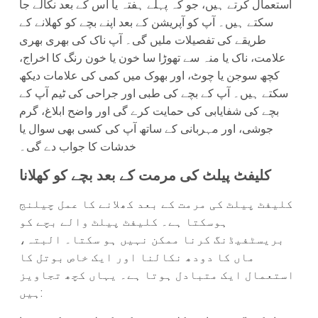
استعمال کرتے ہیں، جو کہ پہلے ہفتہ یا اس کے بعد نکالے جا
سکتے ہیں۔ آپ کو آپریشن کے بعد اپنے بچے کو کھلانے کے
طریقے کی تفصیلات ملیں گی۔ آپ ناک کی بھری بھری
علامت، ناک یا منہ سے تھوڑا سا خون یا خون رنگ کا اخراج،
کچھ سوجن یا چوٹ، اور بھوک میں کمی کی علامات دیکھ
سکتے ہیں۔ آپ کے بچے کی طبی اور جراحی کی ٹیم آپ کے
بچے کی شفایابی کی حمایت کرے گی اور واضح ابلاغ، گرم
جوشی، اور مہربانی کے ساتھ آپ کی کسی بھی سوال یا
خدشات کا جواب دے گی۔
کلیفٹ پیلٹ کی مرمت کے بعد بچے کو کھلانا
کلیفٹ پیلٹ کی مرمت کے بعد کھلانے کا عمل چیلنج
ہوسکتا ہے۔ کلیفٹ پیلٹ والے بچے کو
بریسٹفیڈنگ کرنا ممکن نہیں ہو سکتا۔ البتہ،
ماں کا دودھ نکالنا اور ایک خاص بوتل کا
استعمال ایک متبادل ہوتا ہے۔ یہاں کچھ تجاویز
ہیں: